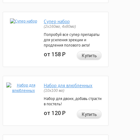
Супер набор
(2х160мг, 4х80мг)
Попробуй все супер препараты
для усиления эрекции и
продления полового акта!
от 158
Р
Купить
Набор для влюбленных
(10х100 мг)
Набор для двоих, добавь страсти
в постель!
от 120
Р
Купить