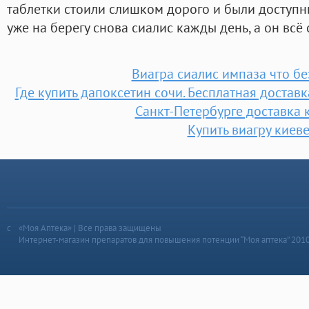
таблетки стоили слишком дорого и были доступн
уже на берегу снова сиалис кажды день, а он всё 
Виагра сиалис импаза что б
Где купить дапоксетин сочи. Бесплатная доставк
Санкт-Петербурге доставка 
Купить виагру киев
«Моя Аптека» | Все права защищены
Интернет-магазин препаратов для повышения потенции “Моя аптека” 201