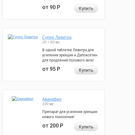
от 90
Р
Купить
Супер Левитра
20 + 60 мг
В одной таблетке Левитра для
усиления эрекции и Дапоксетин
для продления полового акта!
от 95
Р
Купить
Аванафил
100 мг
Препарат для усиления эрекции
нового поколения!
от 200
Р
Купить