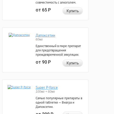
совместимость с алкоголем.
от 65
Р
Купить
Дапоксетин
60мг
Единственный в мире препарат
для предотвращения
преждевременной эякуляции.
от 90
Р
Купить
Super P-force
100мг + 60мг
Самые популярные препараты в
одной таблетке — Виагра и
Дапоксетин.