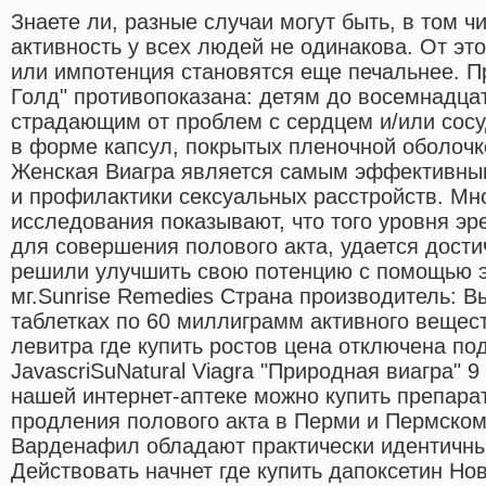
Знаете ли, разные случаи могут быть, в том ч
активность у всех людей не одинакова. От эт
или импотенция становятся еще печальнее. П
Голд" противопоказана: детям до восемнадца
страдающим от проблем с сердцем и/или сосу
в форме капсул, покрытых пленочной оболочк
Женская Виагра является самым эффективны
и профилактики сексуальных расстройств. Мн
исследования показывают, что того уровня эр
для совершения полового акта, удается дост
решили улучшить свою потенцию с помощью э
мг.Sunrise Remedies Страна производитель: В
таблетках по 60 миллиграмм активного вещес
левитра где купить ростов цена отключена п
JavascriSuNatural Viagra "Природная виагра" 9
нашей интернет-аптеке можно купить препара
продления полового акта в Перми и Пермско
Варденафил обладают практически идентичн
Действовать начнет где купить дапоксетин Нов