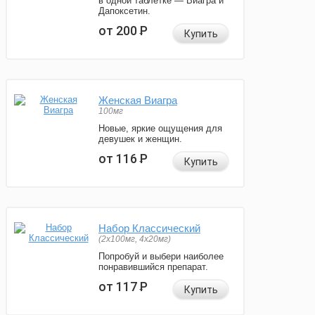
в одной таблетке — Виагра и
Дапоксетин.
от 200
Р
Купить
Женская Виагра
100мг
Новые, яркие ощущения для
девушек и женщин.
от 116
Р
Купить
Набор Классический
(2x100мг, 4x20мг)
Попробуй и выбери наиболее
понравившийся препарат.
от 117
Р
Купить