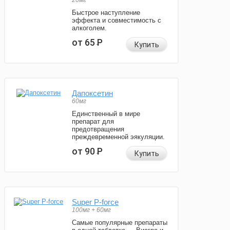
20мг
Быстрое наступление
эффекта и совместимость с
алкоголем.
от 65
Р
Купить
Дапоксетин
60мг
Единственный в мире
препарат для
предотвращения
преждевременной эякуляции.
от 90
Р
Купить
Super P-force
100мг + 60мг
Самые популярные препараты