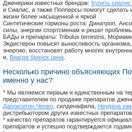
Дженерики известных брендов:
Купить сиалис
и Сиалис, а также Попперсы помогут сделать
жизни более насыщенной и яркой
Синтетические гормоны роста
: Динатроп, Анс
силы, энергии спортсменам и решат проблем
БАДы и препараты:
Tribulus terrestris, Мориа
Экдистерон повысят выносливость организма,
энергию, восстановят работу многих внутренн
и,
Виагра брянск цена
.
Несколько причино объясняющих По
именно у нас?
* Мы являемся первым и единственным на те
представителем по продаже препаратов дже
Дапоксетин Чеово
, силденафила
,
Неудача ожи
дистрибьютором других известных препарато
* качество препаратов гарантируется офици
препаратов и успешно подтверждается годам