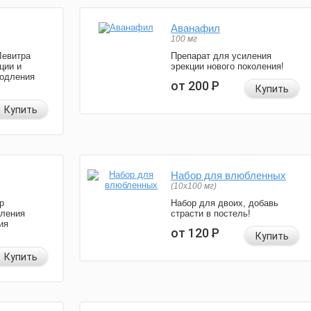
Аванафил
100 мг
Левитра
Препарат для усиления
ции и
эрекции нового поколения!
родления
от 200
Р
Купить
Купить
Набор для влюбленных
(10х100 мг)
р
Набор для двоих, добавь
иления
страсти в постель!
ия
от 120
Р
Купить
Купить