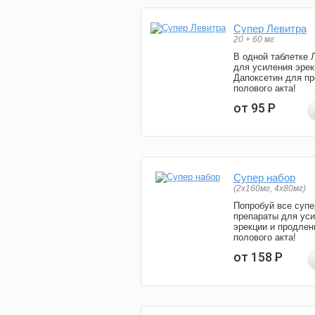
Супер Левитра
20 + 60 мг
В одной таблетке 
для усиления эрек
Дапоксетин для п
полового акта!
от 95
Р
Супер набор
(2х160мг, 4х80мг)
Попробуй все супе
препараты для ус
эрекции и продлен
полового акта!
от 158
Р