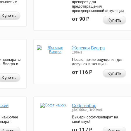
тимость с
препарат для
предотвращения
преждевременной эякуляции.
Купить
от 90
Р
Купить
Женская Виагра
100мг
 препараты
Новые, яркие ощущения для
— Виагра и
девушек и женщин.
от 116
Р
Купить
Купить
ский
Софт набор
(3x100мг, 3x20мг)
и наиболее
Выбери софт-препарат на
парат.
свой вкус!
от 117
Р