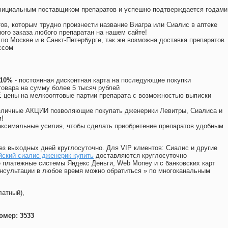
официальным поставщиком препаратов и успешно подтверждается годами
ов, которым трудно произнести название Виагра или Сиалис в аптеке
ого заказа любого препаратан на нашем сайте!
 по Москве и в Санкт-Петербурге, так же возможна доставка препаратов
ссом
 10%
- постоянная дисконтная карта на последующие покупки
товара на сумму более 5 тысяч рублей
цены на мелкооптовые партии препарата с возможностью выписки
различные АКЦИИ позволяющие покупать дженерики Левитры, Сиалиса и
!
ксимальные усилия, чтобы сделать приобретение препаратов удобным
ез выходных дней круглосуточно. Для VIP клиентов: Сиалис и другие
йский сиалис дженерик купить
доставляются круглосуточно
 платежные системы Яндекс Деньги, Web Money и с банковских карт
консультации в любое время можно обратиться
»
по многоканальным
латный),
омер: 3533