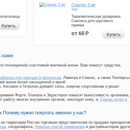
Сиалис 5 мг
5мг
 влагалища
Терапевтическая дозировка
Сиалиса для курсового
приема
Купить
от 60
Р
Купить
с нами
я полноценной счастливой инитмной жизни. Вам помогут средства,
таблетки для девушек в белорусии
, Левитра и Сиалис, а также Попперсы
ей жизни более насыщенной и яркой
п, Ансомон и Гетропин добавят силы, энергии спортсменам и решат
, Мориамин Форте, Guarana и Экдистерон повысят выносливость организма,
т работу многих внутренних органов, омолодят кожу, и,
Сиалис купит в
 Почему нужно покупать именно у нас?
на территории России торговым представителем по продаже препаратов
агра
, силденафила
,
Левитра способ применения
и дистрибьютором други