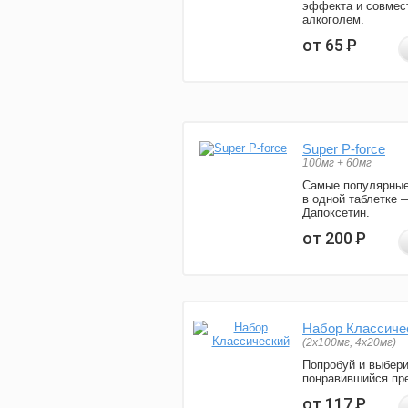
эффекта и совмес
алкоголем.
от 65
Р
Super P-force
100мг + 60мг
Самые популярные
в одной таблетке 
Дапоксетин.
от 200
Р
Набор Классиче
(2x100мг, 4x20мг)
Попробуй и выбер
понравившийся пре
от 117
Р