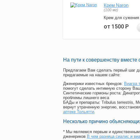
Крем Naron
(100 мг)
Крем для сужения
от 1500
Р
На пути к совершенству вместе 
Предлагаем Вам сделать первый шаг дл
придагаемые на нашем сайте:
Дженерики известных брендов:
Виагра 
помогут сделать интимную сторону Ваш
Синтетические гормоны роста
: Динатро
проблемы лишнего веса
БАДы и препараты:
Tribulus terrestris
вернут утраченную энергию, восстановя
аптеке Тольятти
.
Несколько причино объясняющих
* Мы являемся первым и единственным 
дженериков
В чем разница сиалис и ви