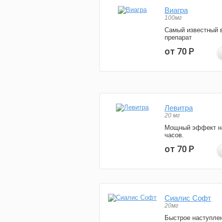
Виагра
100мг
Самый известный 
препарат
от 70
Р
Левитра
20 мг
Мощный эффект н
часов.
от 70
Р
Сиалис Софт
20мг
Быстрое наступле