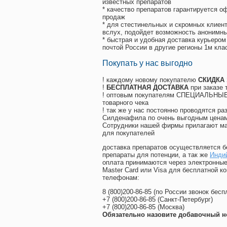
известных препаратов
* качество препаратов гарантируется 
продаж
* для стестинельных и скромных клиент
вслух, подойдет возможность анонимны
* быстрая и удобная доставка курьером
почтой России в другие регионы 1м кла
Покупать у нас выгодно
! каждому новому покупателю
СКИДКА
!
БЕСПЛАТНАЯ ДОСТАВКА
при заказе 
! оптовым покупателям СПЕЦИАЛЬНЫЕ 
товарного чека
! так же у нас постоянно проводятся 
Силденафила по очень выгодным ценам
Cотрудники нашей фирмы прилагают ма
для покупателей
доставка препаратов осуществляется б
препараты для потенции, а так же
Инди
оплата принимаются через электронные
Master Card или Visa для бесплатной 
телефонам:
8
(800
)200-86-85
(
по России звонок бесп
+7
(800
)200-86-85
(
Санкт-Петербург)
+7
(800
)200-86-85
(
Москва)
Обязательно назовите добавочный н