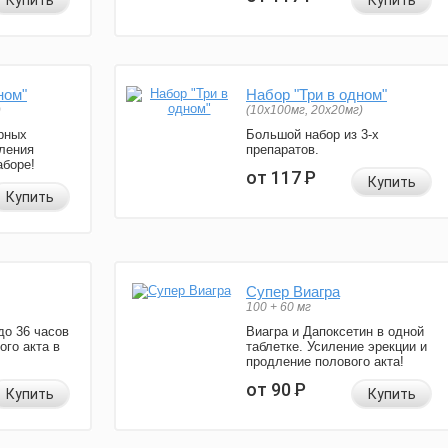
Купить
Купить
ном"
Набор "Три в одном"
)
(10x100мг, 20x20мг)
рных
Большой набор из 3-х
ления
препаратов.
аборе!
от 117
Р
Купить
Купить
Супер Виагра
100 + 60 мг
до 36 часов
Виагра и Дапоксетин в одной
ого акта в
таблетке. Усиление эрекции и
продление полового акта!
от 90
Р
Купить
Купить