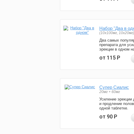
Набор "Два в од
(10x100мг, 10x20мг
Два самых популя
препарата для уси
эрекции в одном н
от 115
Р
Супер Сиалис
20мг + 60мг
Усиление эрекции 
и продление полов
одной таблетке.
от 90
Р