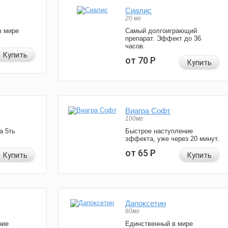
Сиалис
20 мг
в мире
Самый долгоиграющий
препарат. Эффект до 36
часов.
Купить
от 70
Р
Купить
Виагра Софт
100мг
а 5ть
Быстрое наступление
эффекта, уже через 20 минут.
от 65
Р
Купить
Купить
Дапоксетин
60мг
ние
Единственный в мире