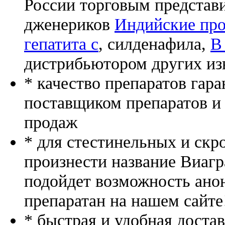
России торговым представ
дженериков
Индийские про
гепатита с
, силденафила
,
В
дистрибьютором других из
* качество препаратов гар
поставщиком препаратов и
продаж
* для стестинельных и скр
произнести название Виагр
подойдет возможность ано
препаратан на нашем сайте
* быстрая и удобная доста