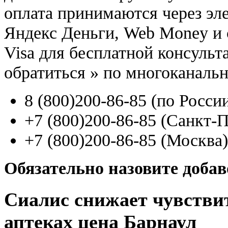
оплата принимаются через э
Яндекс Деньги, Web Money и с
Visa для бесплатной консуль
обратиться
»
по многоканаль
8
(800
)200-86-85
(
по Росси
+7
(800
)200-86-85
(
Санкт-П
+7
(800
)200-86-85
(
Москва)
Обязательно назовите доба
Сиалис снижает чувстви
аптеках цена Барнаул