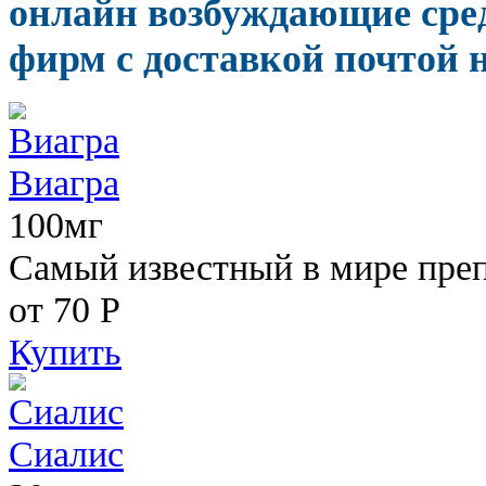
онлайн возбуждающие сре
фирм с доставкой почтой н
Виагра
100мг
Самый известный в мире пре
от 70
Р
Купить
Сиалис