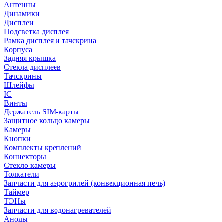
Антенны
Динамики
Дисплеи
Подсветка дисплея
Рамка дисплея и тачскрина
Корпуса
Задняя крышка
Стекла дисплеев
Тачскрины
Шлейфы
IC
Винты
Держатель SIM-карты
Защитное кольцо камеры
Камеры
Кнопки
Комплекты креплений
Коннекторы
Стекло камеры
Толкатели
Запчасти для аэрогрилей (конвекционная печь)
Таймер
ТЭНы
Запчасти для водонагревателей
Аноды