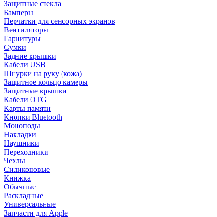
Защитные стекла
Бамперы
Перчатки для сенсорных экранов
Вентиляторы
Гарнитуры
Сумки
Задние крышки
Кабели USB
Шнурки на руку (кожа)
Защитное кольцо камеры
Защитные крышки
Кабели OTG
Карты памяти
Кнопки Bluetooth
Моноподы
Накладки
Наушники
Переходники
Чехлы
Силиконовые
Книжка
Обычные
Раскладные
Универсальные
Запчасти для Apple