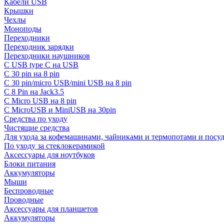
Кабели USB
Крышки
Чехлы
Моноподы
Переходники
Переходник зарядки
Переходники наушников
С USB type C на USB
С 30 pin на 8 pin
С 30 pin/micro USB/mini USB на 8 pin
С 8 Pin на Jack3.5
С Micro USB на 8 pin
С MicroUSB и MiniUSB на 30pin
Средства по уходу
Чистящие средства
Для ухода за кофемашинами, чайниками и термопотами и пос
По уходу за стеклокерамикой
Аксессуары для ноутбуков
Блоки питания
Аккумуляторы
Мыши
Беспроводные
Проводные
Аксессуары для планшетов
Аккумуляторы