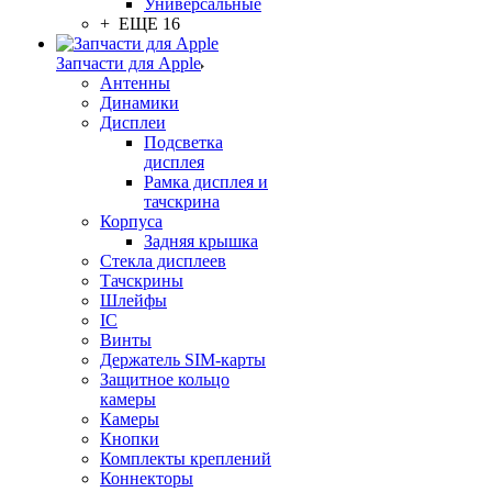
Универсальные
+ ЕЩЕ 16
Запчасти для Apple
Антенны
Динамики
Дисплеи
Подсветка
дисплея
Рамка дисплея и
тачскрина
Корпуса
Задняя крышка
Стекла дисплеев
Тачскрины
Шлейфы
IC
Винты
Держатель SIM-карты
Защитное кольцо
камеры
Камеры
Кнопки
Комплекты креплений
Коннекторы