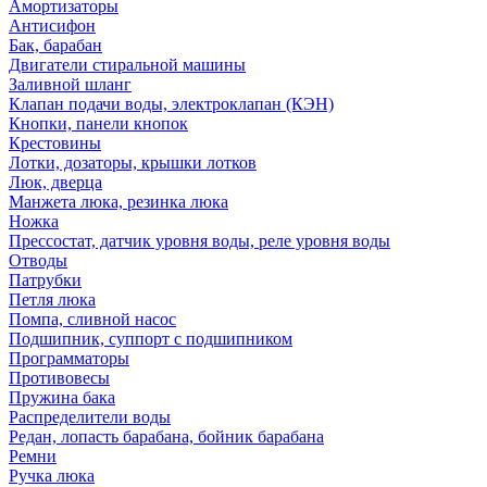
Амортизаторы
Антисифон
Бак, барабан
Двигатели стиральной машины
Заливной шланг
Клапан подачи воды, электроклапан (КЭН)
Кнопки, панели кнопок
Крестовины
Лотки, дозаторы, крышки лотков
Люк, дверца
Манжета люка, резинка люка
Ножка
Прессостат, датчик уровня воды, реле уровня воды
Отводы
Патрубки
Петля люка
Помпа, сливной насос
Подшипник, суппорт с подшипником
Программаторы
Противовесы
Пружина бака
Распределители воды
Редан, лопасть барабана, бойник барабана
Ремни
Ручка люка