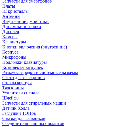
Запчасти для смартфонов
Платы
IC кристаллы
Антенны
Внутренние джойстики
Динамики и звонки
Дисплеи
Камеры
Клавиатуры
Кнопки включения (внутренние)
Корпуса
Микрофоны
Подложки клавиатуры
Комплекты заглушек
Разъемы зарядки и системные разъемы
Скотч для тачскринов
Стекла корпуса
Тачскрины
Усилители сигнала
Шлейфы
Запчасти для стиральных машин
Датчик Холла
Заглушки ТЭНов
Смазки для сальников
Соединители сливных шлангов