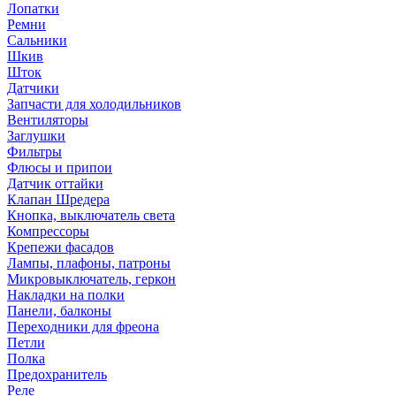
Лопатки
Ремни
Сальники
Шкив
Шток
Датчики
Запчасти для холодильников
Вентиляторы
Заглушки
Фильтры
Флюсы и припои
Датчик оттайки
Клапан Шредера
Кнопка, выключатель света
Компрессоры
Крепежи фасадов
Лампы, плафоны, патроны
Микровыключатель, геркон
Накладки на полки
Панели, балконы
Переходники для фреона
Петли
Полка
Предохранитель
Реле