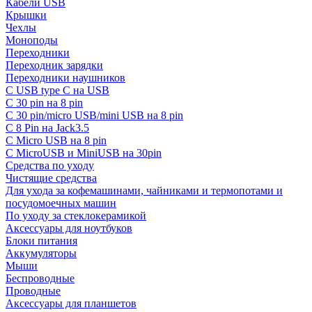
Кабели USB
Крышки
Чехлы
Моноподы
Переходники
Переходник зарядки
Переходники наушников
С USB type C на USB
С 30 pin на 8 pin
С 30 pin/micro USB/mini USB на 8 pin
С 8 Pin на Jack3.5
С Micro USB на 8 pin
С MicroUSB и MiniUSB на 30pin
Средства по уходу
Чистящие средства
Для ухода за кофемашинами, чайниками и термопотами и
посудомоечных машин
По уходу за стеклокерамикой
Аксессуары для ноутбуков
Блоки питания
Аккумуляторы
Мыши
Беспроводные
Проводные
Аксессуары для планшетов