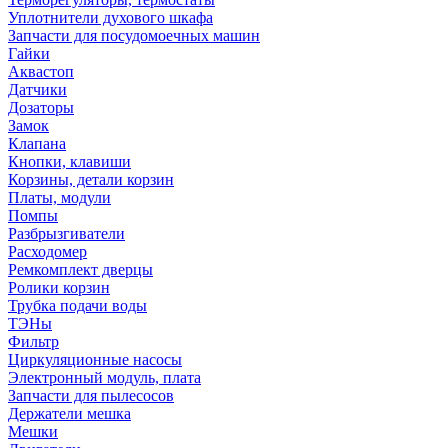
Уплотнители духового шкафа
Запчасти для посудомоечных машин
Гайки
Аквастоп
Датчики
Дозаторы
Замок
Клапана
Кнопки, клавиши
Корзины, детали корзин
Платы, модули
Помпы
Разбрызгиватели
Расходомер
Ремкомплект дверцы
Ролики корзин
Трубка подачи воды
ТЭНы
Фильтр
Циркуляционные насосы
Электронный модуль, плата
Запчасти для пылесосов
Держатели мешка
Мешки