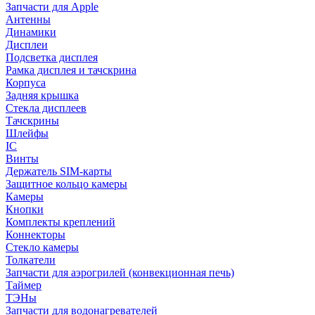
Запчасти для Apple
Антенны
Динамики
Дисплеи
Подсветка дисплея
Рамка дисплея и тачскрина
Корпуса
Задняя крышка
Стекла дисплеев
Тачскрины
Шлейфы
IC
Винты
Держатель SIM-карты
Защитное кольцо камеры
Камеры
Кнопки
Комплекты креплений
Коннекторы
Стекло камеры
Толкатели
Запчасти для аэрогрилей (конвекционная печь)
Таймер
ТЭНы
Запчасти для водонагревателей