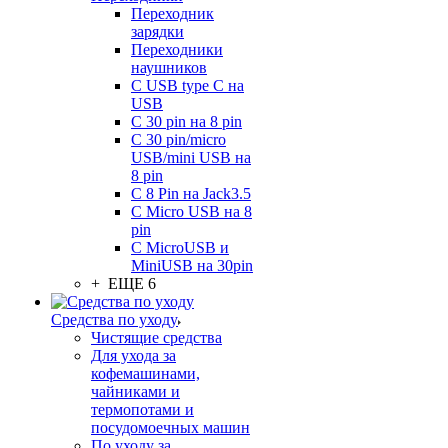
Переходник
зарядки
Переходники
наушников
С USB type C на
USB
С 30 pin на 8 pin
С 30 pin/micro
USB/mini USB на
8 pin
С 8 Pin на Jack3.5
С Micro USB на 8
pin
С MicroUSB и
MiniUSB на 30pin
+ ЕЩЕ 6
Средства по уходу
Чистящие средства
Для ухода за
кофемашинами,
чайниками и
термопотами и
посудомоечных машин
По уходу за