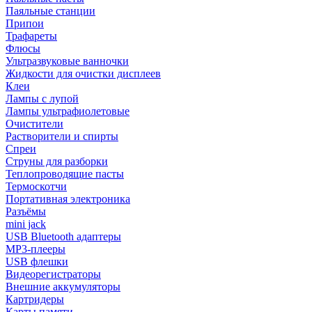
Паяльные станции
Припои
Трафареты
Флюсы
Ультразвуковые ванночки
Жидкости для очистки дисплеев
Клеи
Лампы с лупой
Лампы ультрафиолетовые
Очистители
Растворители и спирты
Спреи
Струны для разборки
Теплопроводящие пасты
Термоскотчи
Портативная электроника
Разъёмы
mini jack
USB Bluetooth адаптеры
MP3-плееры
USB флешки
Видеорегистраторы
Внешние аккумуляторы
Картридеры
Карты памяти