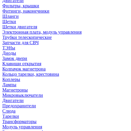
Двигатели
Фильтры, крышки
Фитинги, наконечники
Шланги
Щетки
Щетки двигателя
Электронная плата, модуль управления
Трубки телескопические
Запчасти для СВЧ
ТЭНы
Диоды
Замок двери
Клавиши открытия
Колпачок магнетрона
Кольцо тарелки, крестовина
Коплеры
Лампы
Магнетроны
Микровыключатели
Двигатели
Предохранители
Слюда
Тарелки
Трансформаторы
Модуль управления