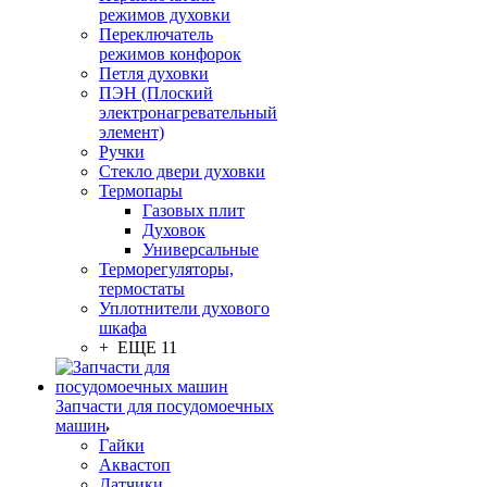
режимов духовки
Переключатель
режимов конфорок
Петля духовки
ПЭН (Плоский
электронагревательный
элемент)
Ручки
Стекло двери духовки
Термопары
Газовых плит
Духовок
Универсальные
Терморегуляторы,
термостаты
Уплотнители духового
шкафа
+ ЕЩЕ 11
Запчасти для посудомоечных
машин
Гайки
Аквастоп
Датчики