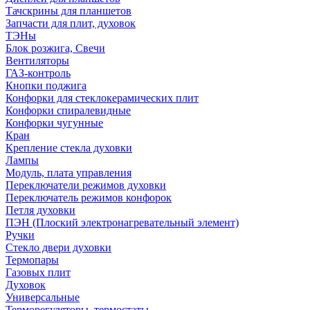
Тачскрины для планшетов
Запчасти для плит, духовок
ТЭНы
Блок розжига, Свечи
Вентиляторы
ГАЗ-контроль
Кнопки поджига
Конфорки для стеклокерамических плит
Конфорки спиралевидные
Конфорки чугунные
Кран
Крепление стекла духовки
Лампы
Модуль, плата управления
Переключатели режимов духовки
Переключатель режимов конфорок
Петля духовки
ПЭН (Плоский электронагревательный элемент)
Ручки
Стекло двери духовки
Термопары
Газовых плит
Духовок
Универсальные
Терморегуляторы, термостаты