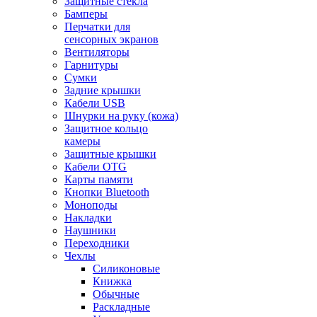
Защитные стекла
Бамперы
Перчатки для
сенсорных экранов
Вентиляторы
Гарнитуры
Сумки
Задние крышки
Кабели USB
Шнурки на руку (кожа)
Защитное кольцо
камеры
Защитные крышки
Кабели OTG
Карты памяти
Кнопки Bluetooth
Моноподы
Накладки
Наушники
Переходники
Чехлы
Силиконовые
Книжка
Обычные
Раскладные