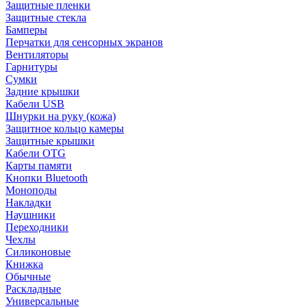
Защитные пленки
Защитные стекла
Бамперы
Перчатки для сенсорных экранов
Вентиляторы
Гарнитуры
Сумки
Задние крышки
Кабели USB
Шнурки на руку (кожа)
Защитное кольцо камеры
Защитные крышки
Кабели OTG
Карты памяти
Кнопки Bluetooth
Моноподы
Накладки
Наушники
Переходники
Чехлы
Силиконовые
Книжка
Обычные
Раскладные
Универсальные