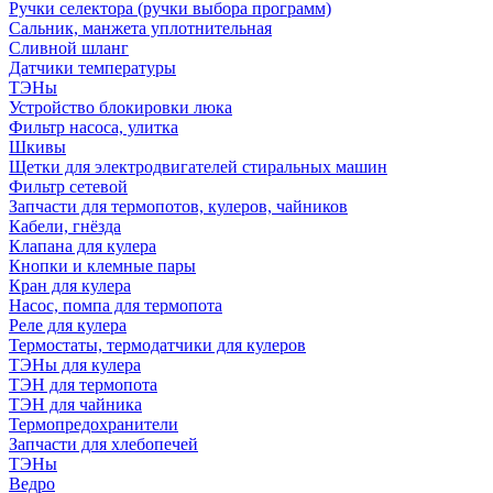
Ручки селектора (ручки выбора программ)
Сальник, манжета уплотнительная
Сливной шланг
Датчики температуры
ТЭНы
Устройство блокировки люка
Фильтр насоса, улитка
Шкивы
Щетки для электродвигателей стиральных машин
Фильтр сетевой
Запчасти для термопотов, кулеров, чайников
Кабели, гнёзда
Клапана для кулера
Кнопки и клемные пары
Кран для кулера
Насос, помпа для термопота
Реле для кулера
Термостаты, термодатчики для кулеров
ТЭНы для кулера
ТЭН для термопота
ТЭН для чайника
Термопредохранители
Запчасти для хлебопечей
ТЭНы
Ведро