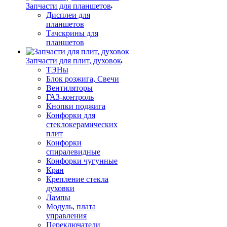
Запчасти для планшетов
Дисплеи для
планшетов
Тачскрины для
планшетов
Запчасти для плит, духовок
ТЭНы
Блок розжига, Свечи
Вентиляторы
ГАЗ-контроль
Кнопки поджига
Конфорки для
стеклокерамических
плит
Конфорки
спиралевидные
Конфорки чугунные
Кран
Крепление стекла
духовки
Лампы
Модуль, плата
управления
Переключатели