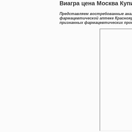
Виагра цена Москва Куп
Представляем востребованные анал
фармацевтической аптеке Краснояр
признанных фармацевтических прои