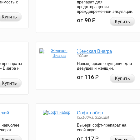
тимость с
препарат для
предотвращения
преждевременной эякуляции.
Купить
от 90
Р
Купить
Женская Виагра
100мг
 препараты
Новые, яркие ощущения для
— Виагра и
девушек и женщин.
от 116
Р
Купить
Купить
ский
Софт набор
(3x100мг, 3x20мг)
и наиболее
Выбери софт-препарат на
парат.
свой вкус!
от 117
Р