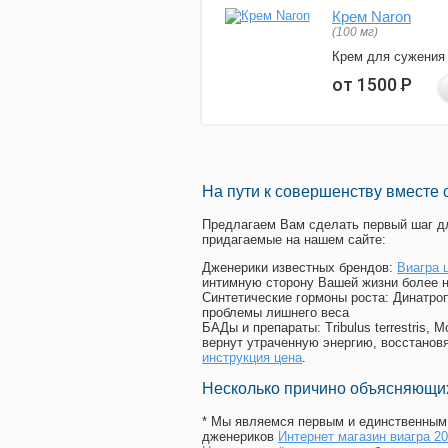
Крем Naron
(100 мг)
Крем для сужения
от 1500
Р
На пути к совершенству вместе 
Предлагаем Вам сделать первый шаг дл
придагаемые на нашем сайте:
Дженерики известных брендов:
Виагра 
интимную сторону Вашей жизни более 
Синтетические гормоны роста
: Динатро
проблемы лишнего веса
БАДы и препараты:
Tribulus terrestris
вернут утраченную энергию, восстановя
инструкция цена
.
Несколько причино объясняющих
* Мы являемся первым и единственным 
дженериков
Интернет магазин виагра 2