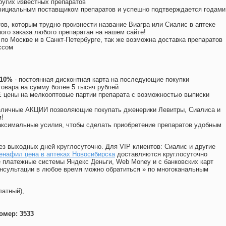
угих известных препаратов
официальным поставщиком препаратов и успешно подтверждается годами
ов, которым трудно произнести название Виагра или Сиалис в аптеке
ого заказа любого препаратан на нашем сайте!
 по Москве и в Санкт-Петербурге, так же возможна доставка препаратов
ссом
 10%
- постоянная дисконтная карта на последующие покупки
товара на сумму более 5 тысяч рублей
цены на мелкооптовые партии препарата с возможностью выписки
различные АКЦИИ позволяющие покупать дженерики Левитры, Сиалиса и
!
ксимальные усилия, чтобы сделать приобретение препаратов удобным
ез выходных дней круглосуточно. Для VIP клиентов: Сиалис и другие
енафил цена в аптеках Новосибирска
доставляются круглосуточно
 платежные системы Яндекс Деньги, Web Money и с банковских карт
консультации в любое время можно обратиться
»
по многоканальным
латный),
омер: 3533