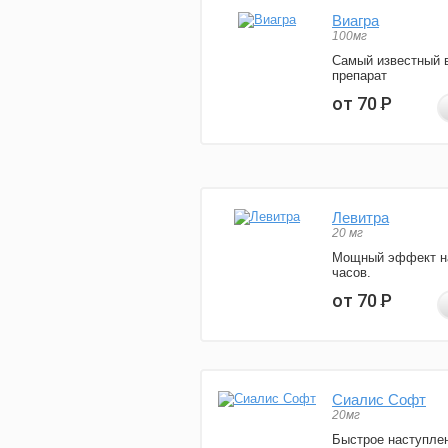
Виагра
100мг
Самый известный 
препарат
от 70
Р
Левитра
20 мг
Мощный эффект н
часов.
от 70
Р
Сиалис Софт
20мг
Быстрое наступле