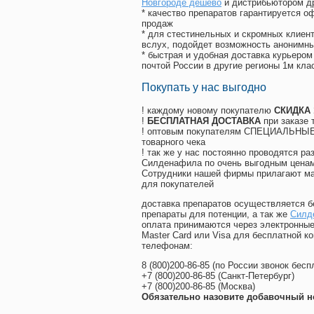
Новгороде дёшево
и дистрибьютором др
* качество препаратов гарантируется 
продаж
* для стестинельных и скромных клиент
вслух, подойдет возможность анонимны
* быстрая и удобная доставка курьером
почтой России в другие регионы 1м кла
Покупать у нас выгодно
! каждому новому покупателю
СКИДКА
!
БЕСПЛАТНАЯ ДОСТАВКА
при заказе 
! оптовым покупателям СПЕЦИАЛЬНЫЕ 
товарного чека
! так же у нас постоянно проводятся 
Силденафила по очень выгодным ценам
Cотрудники нашей фирмы прилагают ма
для покупателей
доставка препаратов осуществляется б
препараты для потенции, а так же
Силд
оплата принимаются через электронные
Master Card или Visa для бесплатной 
телефонам:
8
(800
)200-86-85
(
по России звонок бесп
+7
(800
)200-86-85
(
Санкт-Петербург)
+7
(800
)200-86-85
(
Москва)
Обязательно назовите добавочный н