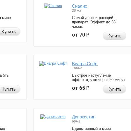
Сиалис
20 мг
в мире
Самый долгоиграющий
препарат. Эффект до 36
часов.
Купить
от 70
Р
Купить
Виагра Софт
100мг
а 5ть
Быстрое наступление
эффекта, уже через 20 минут.
от 65
Р
Купить
Купить
Дапоксетин
60мг
ние
Единственный в мире