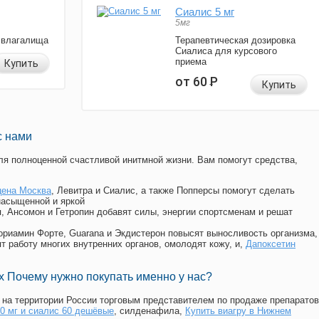
Сиалис 5 мг
5мг
 влагалища
Терапевтическая дозировка
Сиалиса для курсового
приема
Купить
от 60
Р
Купить
с нами
я полноценной счастливой инитмной жизни. Вам помогут средства,
цена Москва
, Левитра и Сиалис, а также Попперсы помогут сделать
насыщенной и яркой
п, Ансомон и Гетропин добавят силы, энергии спортсменам и решат
, Мориамин Форте, Guarana и Экдистерон повысят выносливость организма,
т работу многих внутренних органов, омолодят кожу, и,
Дапоксетин
 Почему нужно покупать именно у нас?
на территории России торговым представителем по продаже препаратов
00 мг и сиалис 60 дешёвые
, силденафила
,
Купить виагру в Нижнем