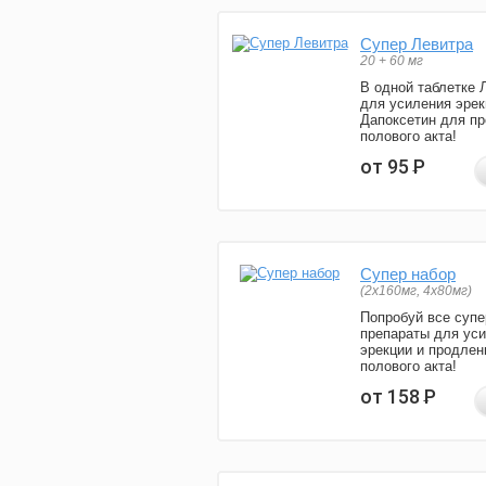
Супер Левитра
20 + 60 мг
В одной таблетке 
для усиления эрек
Дапоксетин для п
полового акта!
от 95
Р
Супер набор
(2х160мг, 4х80мг)
Попробуй все супе
препараты для ус
эрекции и продлен
полового акта!
от 158
Р