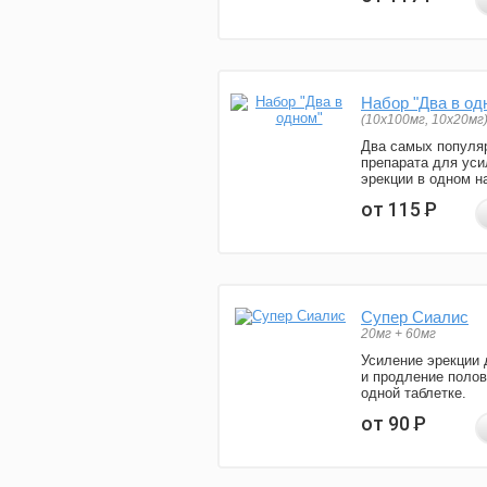
Набор "Два в од
(10x100мг, 10x20мг
Два самых популя
препарата для уси
эрекции в одном н
от 115
Р
Супер Сиалис
20мг + 60мг
Усиление эрекции 
и продление полов
одной таблетке.
от 90
Р