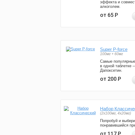
эффекта и совмес
алкоголем.
от 65
Р
Super P-force
100мг + 60мг
Самые популярные
в одной таблетке 
Дапоксетин.
от 200
Р
Набор Классиче
(2x100мг, 4x20мг)
Попробуй и выбер
понравившийся пре
от 117
Р