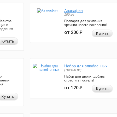
Аванафил
100 мг
Левитра
Препарат для усиления
ции и
эрекции нового поколения!
родления
от 200
Р
Купить
Купить
Набор для влюбленных
(10х100 мг)
р
Набор для двоих, добавь
иления
страсти в постель!
ия
от 120
Р
Купить
Купить