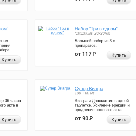
Купить
Купить
ном"
Набор "Три в одном"
)
(10x100мг, 20x20мг)
рных
Большой набор из 3-х
ления
препаратов.
аборе!
от 117
Р
Купить
Купить
Супер Виагра
100 + 60 мг
до 36 часов
Виагра и Дапоксетин в одной
ого акта в
таблетке. Усиление эрекции и
продление полового акта!
от 90
Р
Купить
Купить