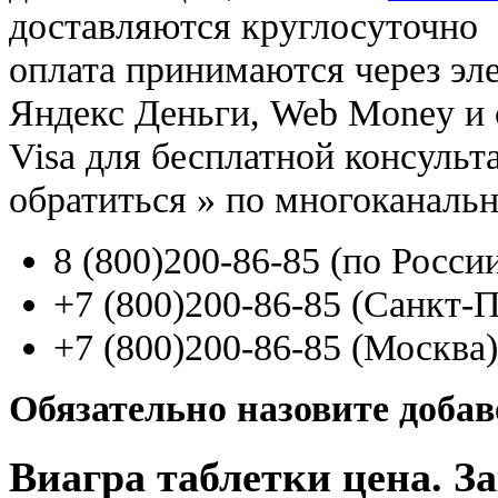
доставляются круглосуточно
оплата принимаются через э
Яндекс Деньги, Web Money и с
Visa для бесплатной консуль
обратиться
»
по многоканаль
8
(800
)200-86-85
(
по Росси
+7
(800
)200-86-85
(
Санкт-П
+7
(800
)200-86-85
(
Москва)
Обязательно назовите доба
Виагра таблетки цена. За