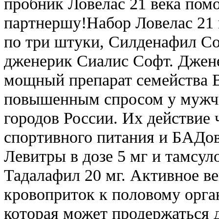
пробник Ловелас 21 века пом
партнершу!Набор Ловелас 21 
по три штуки, Силденафил Со
дженерик Сиалис Софт. Джен
мощный препарат семейства В
повышенным спросом у мужчи
городов России. Их действие 
спортивного питания и БАДо
Левитры в дозе 5 мг и тамсулоз
Тадалафил 20 мг. Активное в
кровоприток к половому орга
которая может продержаться д