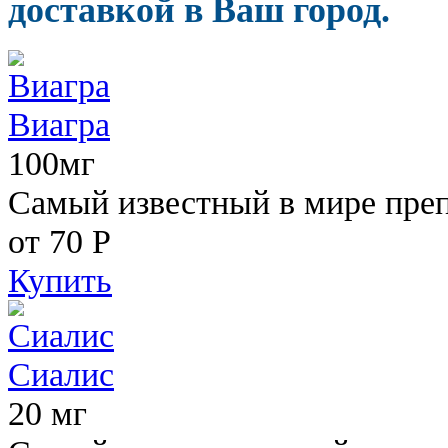
доставкой в Ваш город.
Виагра
100мг
Самый известный в мире пре
от 70
Р
Купить
Сиалис
20 мг