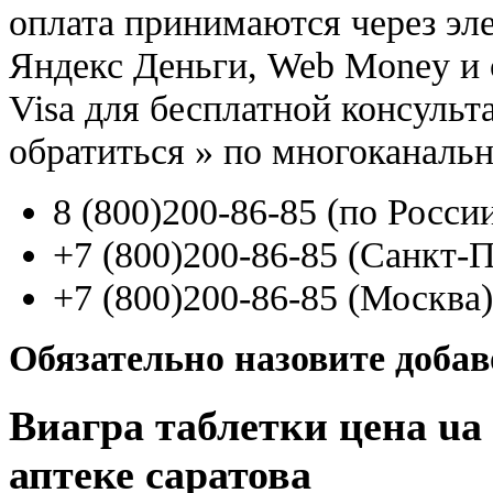
оплата принимаются через э
Яндекс Деньги, Web Money и с
Visa для бесплатной консуль
обратиться
»
по многоканаль
8
(800
)200-86-85
(
по Росси
+7
(800
)200-86-85
(
Санкт-П
+7
(800
)200-86-85
(
Москва)
Обязательно назовите доба
Виагра таблетки цена ua
аптеке саратова