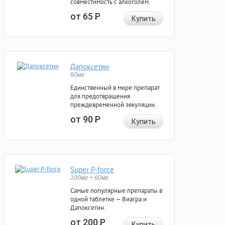
совместимость с алкоголем.
от 65
Р
Купить
Дапоксетин
60мг
Единственный в мире препарат
для предотвращения
преждевременной эякуляции.
от 90
Р
Купить
Super P-force
100мг + 60мг
Самые популярные препараты в
одной таблетке — Виагра и
Дапоксетин.
от 200
Р
Купить