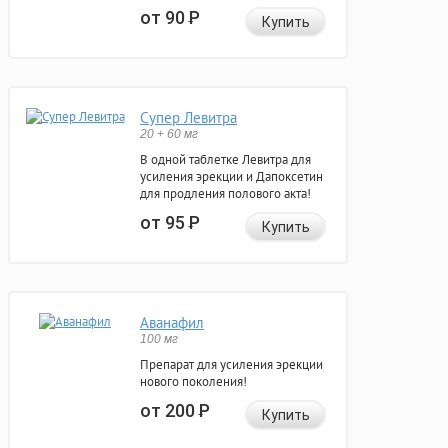
от 90
Р
Купить
Супер Левитра
20 + 60 мг
В одной таблетке Левитра для
усиления эрекции и Дапоксетин
для продления полового акта!
от 95
Р
Купить
Аванафил
100 мг
Препарат для усиления эрекции
нового поколения!
от 200
Р
Купить