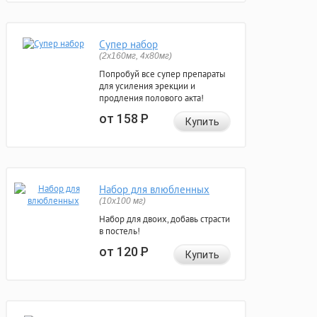
Супер набор
(2х160мг, 4х80мг)
Попробуй все супер препараты
для усиления эрекции и
продления полового акта!
от 158
Р
Купить
Набор для влюбленных
(10х100 мг)
Набор для двоих, добавь страсти
в постель!
от 120
Р
Купить