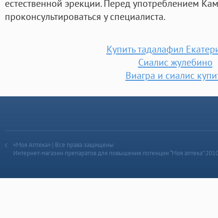
естественной эрекции. Перед употреблением Кам
проконсультироваться у специалиста.
Купить тадалафил Екатер
Сиалис жулебино
Виагра и сиалис купи
«Моя Аптека» | Все права защищены
Интернет-магазин препаратов для повышения потенции “Моя аптека” 201