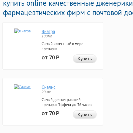
купить online качественные дженерик
фармацевтических фирм с почтовой дос
Виагра
100мг
Самый известный в мире
препарат
от 70
Р
Купить
Сиалис
20 мг
Самый долгоиграющий
препарат. Эффект до 36 часов.
от 70
Р
Купить