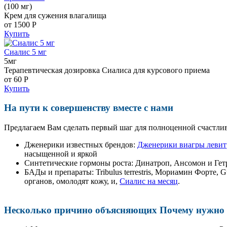
(100 мг)
Крем для сужения влагалища
от 1500
Р
Купить
Сиалис 5 мг
5мг
Терапевтическая дозировка Сиалиса для курсового приема
от 60
Р
Купить
На пути к совершенству вместе с нами
Предлагаем Вам сделать первый шаг для полноценной счастлив
Дженерики известных брендов:
Дженерики виагры левит
насыщенной и яркой
Синтетические гормоны роста
: Динатроп, Ансомон и Гет
БАДы и препараты:
Tribulus terrestris, Мориамин Форте
органов, омолодят кожу, и,
Сиалис на месяц
.
Несколько причино объясняющих Почему нужно п