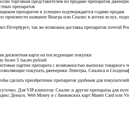
оссии торговым представителем по продаже препаратов дженер
стных препаратов
авщиком препаратов и успешно подтверждается годами продаж
но произнести название Виагра или Сиалис в аптеке вслух, под
нкт-Петербурге, так же возможна доставка препаратов почтой Ро
ая дисконтная карта на последующие покупки
му более 5 тысяч рублей
овые партии препарата с возможностью выписки товарного ч
 позволяющие покупать дженерики Левитры, Сиалиса и Силдена
обы сделать приобретение препаратов удобным для покупателей
суточно. Для VIP клиентов: Сиалис и другие препараты для поте
екс Деньги, Web Money и с банковских карт Master Card или Vi