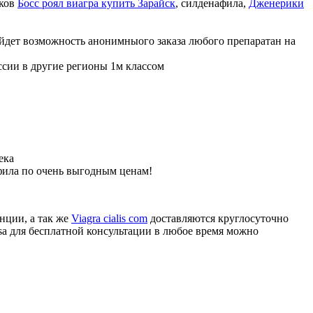
иков
Босс роял виагра купить Зарайск
, силденафила
,
Дженерики
ойдет возможность анонимныого заказа любого препаратан на
ссии в другие регионы 1м классом
ека
фила по очень выгодным ценам!
нции, а так же
Viagra cialis com
доставляются круглосуточно
sa для бесплатной консультации в любое время можно