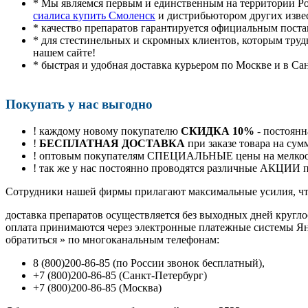
* Мы являемся первым и единственным на территории Р
сиалиса купить Смоленск
и дистрибьютором других изве
* качество препаратов гарантируется официальным пост
* для стестинельных и скромных клиентов, которым труд
нашем сайте!
* быстрая и удобная доставка курьером по Москве и в Са
Покупать у нас выгодно
! каждому новому покупателю
СКИДКА 10%
- постоянн
!
БЕСПЛАТНАЯ ДОСТАВКА
при заказе товара на сум
! оптовым покупателям СПЕЦИАЛЬНЫЕ цены на мелкоопт
! так же у нас постоянно проводятся различные АКЦИИ
Cотрудники нашей фирмы прилагают максимальные усилия, чт
доставка препаратов осуществляется без выходных дней кругло
оплата принимаются через электронные платежные системы Янд
обратиться
»
по многоканальным телефонам:
8
(800
)200-86-85
(
по России звонок бесплатный),
+7
(800
)200-86-85
(
Санкт-Петербург)
+7
(800
)200-86-85
(
Москва)