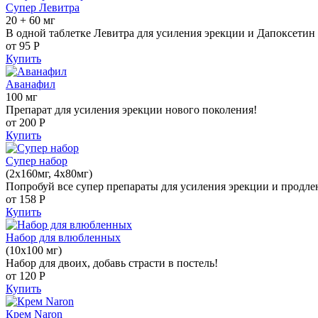
Супер Левитра
20 + 60 мг
В одной таблетке Левитра для усиления эрекции и Дапоксетин 
от 95
Р
Купить
Аванафил
100 мг
Препарат для усиления эрекции нового поколения!
от 200
Р
Купить
Супер набор
(2х160мг, 4х80мг)
Попробуй все супер препараты для усиления эрекции и продле
от 158
Р
Купить
Набор для влюбленных
(10х100 мг)
Набор для двоих, добавь страсти в постель!
от 120
Р
Купить
Крем Naron