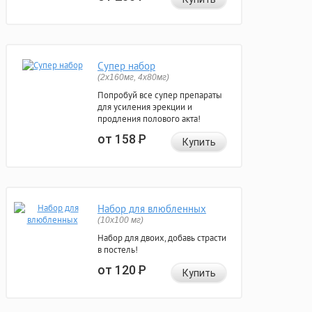
Супер набор
(2х160мг, 4х80мг)
Попробуй все супер препараты
для усиления эрекции и
продления полового акта!
от 158
Р
Купить
Набор для влюбленных
(10х100 мг)
Набор для двоих, добавь страсти
в постель!
от 120
Р
Купить