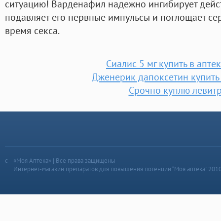
ситуацию! Варденафил надежно ингибирует дейс
подавляет его нервные импульсы и поглощает с
время секса.
Сиалис 5 мг купить в апте
Дженерик дапоксетин купить
Срочно куплю левит
«Моя Аптека» | Все права защищены
Интернет-магазин препаратов для повышения потенции “Моя аптека” 201