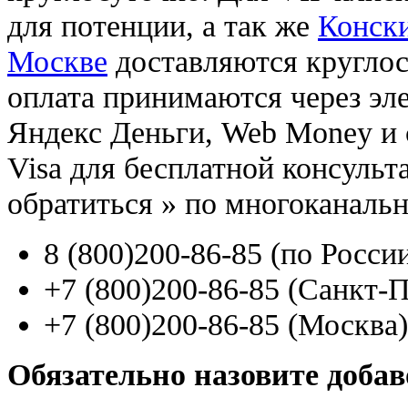
для потенции, а так же
Конски
Москве
доставляются кругло
оплата принимаются через э
Яндекс Деньги, Web Money и с
Visa для бесплатной консуль
обратиться
»
по многоканаль
8
(800
)200-86-85
(
по Росси
+7
(800
)200-86-85
(
Санкт-П
+7
(800
)200-86-85
(
Москва)
Обязательно назовите доба