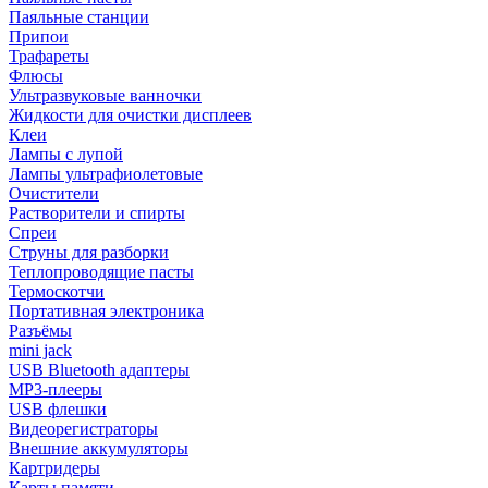
Паяльные станции
Припои
Трафареты
Флюсы
Ультразвуковые ванночки
Жидкости для очистки дисплеев
Клеи
Лампы с лупой
Лампы ультрафиолетовые
Очистители
Растворители и спирты
Спреи
Струны для разборки
Теплопроводящие пасты
Термоскотчи
Портативная электроника
Разъёмы
mini jack
USB Bluetooth адаптеры
MP3-плееры
USB флешки
Видеорегистраторы
Внешние аккумуляторы
Картридеры
Карты памяти