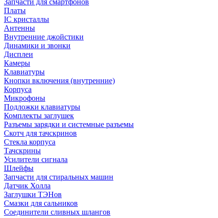
Запчасти для смартфонов
Платы
IC кристаллы
Антенны
Внутренние джойстики
Динамики и звонки
Дисплеи
Камеры
Клавиатуры
Кнопки включения (внутренние)
Корпуса
Микрофоны
Подложки клавиатуры
Комплекты заглушек
Разъемы зарядки и системные разъемы
Скотч для тачскринов
Стекла корпуса
Тачскрины
Усилители сигнала
Шлейфы
Запчасти для стиральных машин
Датчик Холла
Заглушки ТЭНов
Смазки для сальников
Соединители сливных шлангов