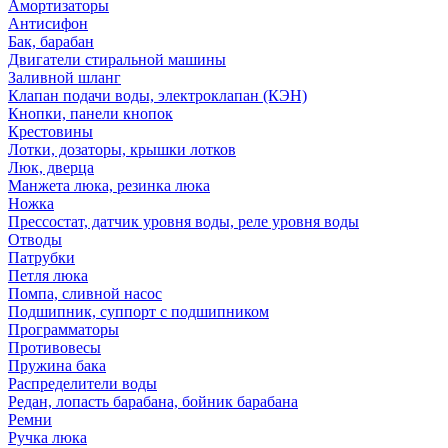
Амортизаторы
Антисифон
Бак, барабан
Двигатели стиральной машины
Заливной шланг
Клапан подачи воды, электроклапан (КЭН)
Кнопки, панели кнопок
Крестовины
Лотки, дозаторы, крышки лотков
Люк, дверца
Манжета люка, резинка люка
Ножка
Прессостат, датчик уровня воды, реле уровня воды
Отводы
Патрубки
Петля люка
Помпа, сливной насос
Подшипник, суппорт с подшипником
Программаторы
Противовесы
Пружина бака
Распределители воды
Редан, лопасть барабана, бойник барабана
Ремни
Ручка люка