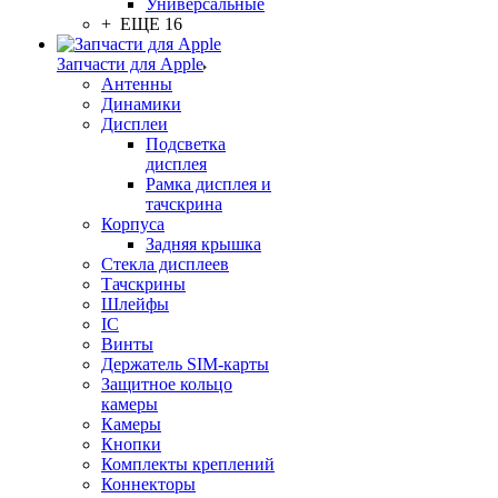
Универсальные
+ ЕЩЕ 16
Запчасти для Apple
Антенны
Динамики
Дисплеи
Подсветка
дисплея
Рамка дисплея и
тачскрина
Корпуса
Задняя крышка
Стекла дисплеев
Тачскрины
Шлейфы
IC
Винты
Держатель SIM-карты
Защитное кольцо
камеры
Камеры
Кнопки
Комплекты креплений
Коннекторы