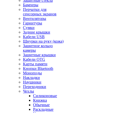
Защитные стекла
Бамперы
Перчатки для
сенсорных экранов
Вентиляторы
Гарнитуры
Сумки
Задние крышки
Кабели USB
Шнурки на руку (кожа)
Защитное кольцо
камеры
Защитные крышки
Кабели OTG
Карты памяти
Кнопки Bluetooth
Моноподы
Накладки
Наушники
Переходники
Чехлы
Силиконовые
Книжка
Обычные
Раскладные