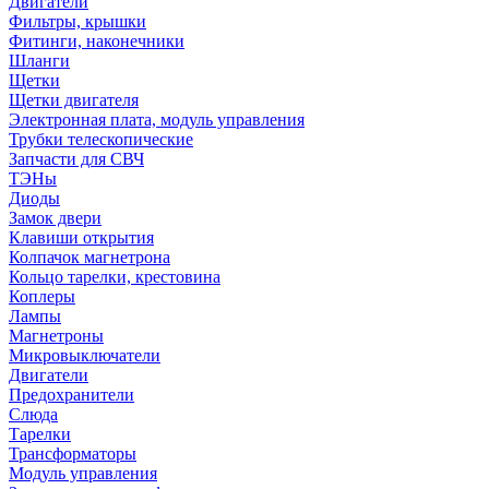
Двигатели
Фильтры, крышки
Фитинги, наконечники
Шланги
Щетки
Щетки двигателя
Электронная плата, модуль управления
Трубки телескопические
Запчасти для СВЧ
ТЭНы
Диоды
Замок двери
Клавиши открытия
Колпачок магнетрона
Кольцо тарелки, крестовина
Коплеры
Лампы
Магнетроны
Микровыключатели
Двигатели
Предохранители
Слюда
Тарелки
Трансформаторы
Модуль управления