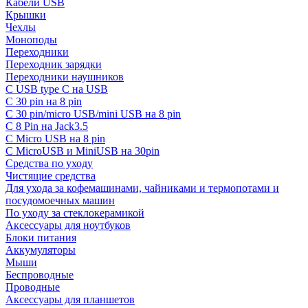
Кабели USB
Крышки
Чехлы
Моноподы
Переходники
Переходник зарядки
Переходники наушников
С USB type C на USB
С 30 pin на 8 pin
С 30 pin/micro USB/mini USB на 8 pin
С 8 Pin на Jack3.5
С Micro USB на 8 pin
С MicroUSB и MiniUSB на 30pin
Средства по уходу
Чистящие средства
Для ухода за кофемашинами, чайниками и термопотами и
посудомоечных машин
По уходу за стеклокерамикой
Аксессуары для ноутбуков
Блоки питания
Аккумуляторы
Мыши
Беспроводные
Проводные
Аксессуары для планшетов