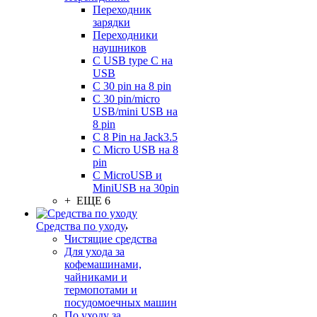
Переходник
зарядки
Переходники
наушников
С USB type C на
USB
С 30 pin на 8 pin
С 30 pin/micro
USB/mini USB на
8 pin
С 8 Pin на Jack3.5
С Micro USB на 8
pin
С MicroUSB и
MiniUSB на 30pin
+ ЕЩЕ 6
Средства по уходу
Чистящие средства
Для ухода за
кофемашинами,
чайниками и
термопотами и
посудомоечных машин
По уходу за