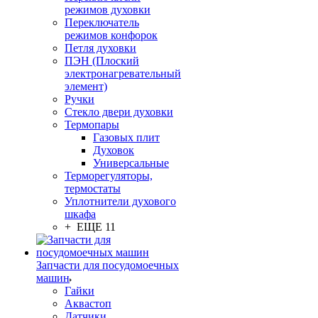
режимов духовки
Переключатель
режимов конфорок
Петля духовки
ПЭН (Плоский
электронагревательный
элемент)
Ручки
Стекло двери духовки
Термопары
Газовых плит
Духовок
Универсальные
Терморегуляторы,
термостаты
Уплотнители духового
шкафа
+ ЕЩЕ 11
Запчасти для посудомоечных
машин
Гайки
Аквастоп
Датчики