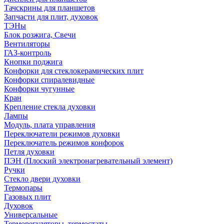
Тачскрины для планшетов
Запчасти для плит, духовок
ТЭНы
Блок розжига, Свечи
Вентиляторы
ГАЗ-контроль
Кнопки поджига
Конфорки для стеклокерамических плит
Конфорки спиралевидные
Конфорки чугунные
Кран
Крепление стекла духовки
Лампы
Модуль, плата управления
Переключатели режимов духовки
Переключатель режимов конфорок
Петля духовки
ПЭН (Плоский электронагревательный элемент)
Ручки
Стекло двери духовки
Термопары
Газовых плит
Духовок
Универсальные
Терморегуляторы, термостаты