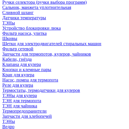
Ручки селектора (ручки выбора программ)
Сальник, манжета уплотнительная
Сливной шланг
Датчики температуры
ТЭНы
Устройство блокировки люка
Фильтр насоса, улитка
Шкивы
Щетки для электродвигателей стиральных машин
Фильтр сетевой
Запчасти для термопотов, кулеров, чайников
Кабели, гнёзда
Клапана для кулера
Кнопки и клемные пары
Кран для кулера
Насос, помпа для термопота
Реле для кулера
Термостаты, термодатчики для кулеров
ТЭНы для кулера
ТЭН для термопота
ТЭН для чайника
Термопредохранители
Запчасти для хлебопечей
ТЭНы
Ведро