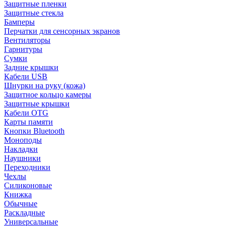
Защитные пленки
Защитные стекла
Бамперы
Перчатки для сенсорных экранов
Вентиляторы
Гарнитуры
Сумки
Задние крышки
Кабели USB
Шнурки на руку (кожа)
Защитное кольцо камеры
Защитные крышки
Кабели OTG
Карты памяти
Кнопки Bluetooth
Моноподы
Накладки
Наушники
Переходники
Чехлы
Силиконовые
Книжка
Обычные
Раскладные
Универсальные