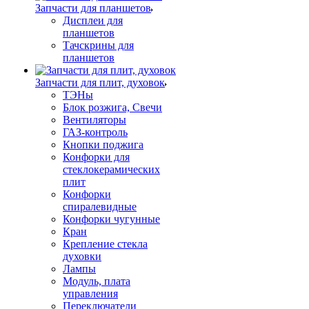
Запчасти для планшетов
Дисплеи для
планшетов
Тачскрины для
планшетов
Запчасти для плит, духовок
ТЭНы
Блок розжига, Свечи
Вентиляторы
ГАЗ-контроль
Кнопки поджига
Конфорки для
стеклокерамических
плит
Конфорки
спиралевидные
Конфорки чугунные
Кран
Крепление стекла
духовки
Лампы
Модуль, плата
управления
Переключатели