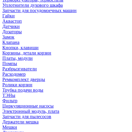
Уплотнители духового шкафа
Запчасти для посудомоечных машин
Гайки
Аквастоп
Датчики
Дозаторы
Замок
Клапана
Кнопки, клавиши
Корзины, детали корзин
Платы, модули
Помпы
Разбрызгиватели
Расходомер
Ремкомплект дверцы
Ролики корзин
Трубка подачи воды
ТЭНы
Фильтр
Циркуляционные насосы
Электронный модуль, плата
Запчасти для пылесосов
Держатели мешка
Мешки