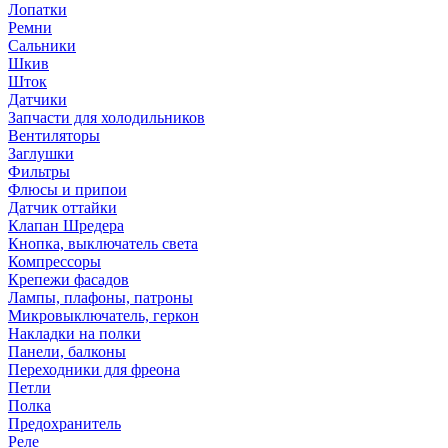
Лопатки
Ремни
Сальники
Шкив
Шток
Датчики
Запчасти для холодильников
Вентиляторы
Заглушки
Фильтры
Флюсы и припои
Датчик оттайки
Клапан Шредера
Кнопка, выключатель света
Компрессоры
Крепежи фасадов
Лампы, плафоны, патроны
Микровыключатель, геркон
Накладки на полки
Панели, балконы
Переходники для фреона
Петли
Полка
Предохранитель
Реле