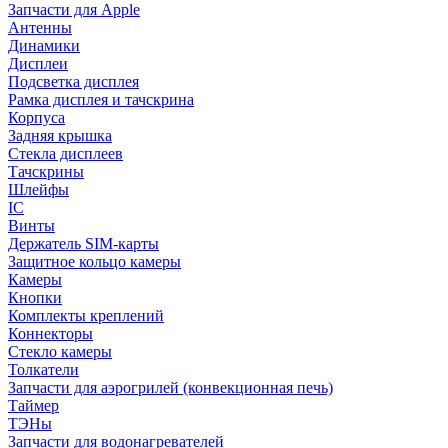
Запчасти для Apple
Антенны
Динамики
Дисплеи
Подсветка дисплея
Рамка дисплея и тачскрина
Корпуса
Задняя крышка
Стекла дисплеев
Тачскрины
Шлейфы
IC
Винты
Держатель SIM-карты
Защитное кольцо камеры
Камеры
Кнопки
Комплекты креплений
Коннекторы
Стекло камеры
Толкатели
Запчасти для аэрогрилей (конвекционная печь)
Таймер
ТЭНы
Запчасти для водонагревателей