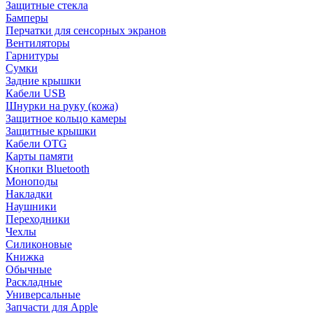
Защитные стекла
Бамперы
Перчатки для сенсорных экранов
Вентиляторы
Гарнитуры
Сумки
Задние крышки
Кабели USB
Шнурки на руку (кожа)
Защитное кольцо камеры
Защитные крышки
Кабели OTG
Карты памяти
Кнопки Bluetooth
Моноподы
Накладки
Наушники
Переходники
Чехлы
Силиконовые
Книжка
Обычные
Раскладные
Универсальные
Запчасти для Apple