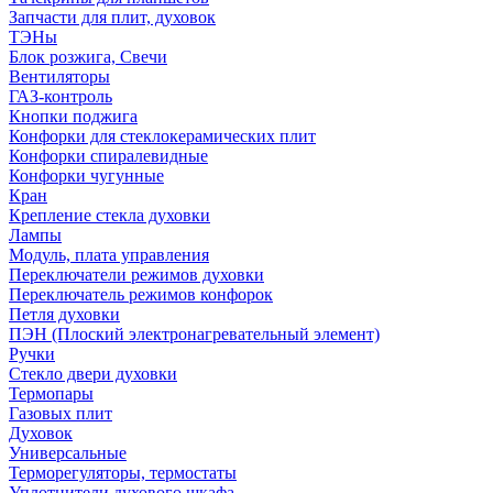
Запчасти для плит, духовок
ТЭНы
Блок розжига, Свечи
Вентиляторы
ГАЗ-контроль
Кнопки поджига
Конфорки для стеклокерамических плит
Конфорки спиралевидные
Конфорки чугунные
Кран
Крепление стекла духовки
Лампы
Модуль, плата управления
Переключатели режимов духовки
Переключатель режимов конфорок
Петля духовки
ПЭН (Плоский электронагревательный элемент)
Ручки
Стекло двери духовки
Термопары
Газовых плит
Духовок
Универсальные
Терморегуляторы, термостаты
Уплотнители духового шкафа