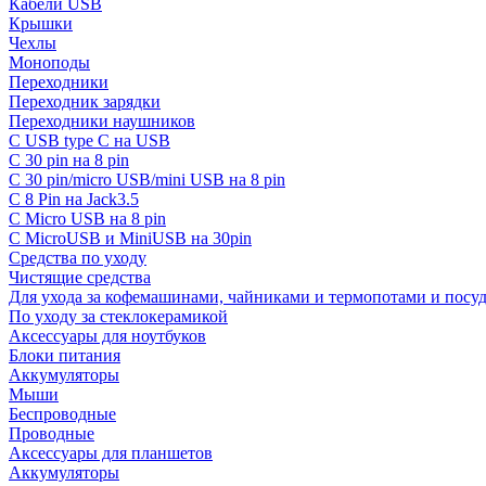
Кабели USB
Крышки
Чехлы
Моноподы
Переходники
Переходник зарядки
Переходники наушников
С USB type C на USB
С 30 pin на 8 pin
С 30 pin/micro USB/mini USB на 8 pin
С 8 Pin на Jack3.5
С Micro USB на 8 pin
С MicroUSB и MiniUSB на 30pin
Средства по уходу
Чистящие средства
Для ухода за кофемашинами, чайниками и термопотами и пос
По уходу за стеклокерамикой
Аксессуары для ноутбуков
Блоки питания
Аккумуляторы
Мыши
Беспроводные
Проводные
Аксессуары для планшетов
Аккумуляторы