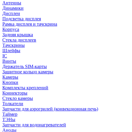
Антенны
Динамики
Дисплеи
Подсветка дисплея
Рамка дисплея и тачскрина
Корпуса
Задняя крышка
Стекла дисплеев
Тачскрины
Шлейфы
IC
Винты
Держатель SIM-карты
Защитное кольцо камеры
Камеры
Кнопки
Комплекты креплений
Коннекторы
Стекло камеры
Толкатели
Запчасти для аэрогрилей (конвекционная печь)
Таймер
ТЭНы
Запчасти для водонагревателей
Аноды