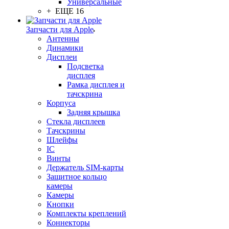
Универсальные
+ ЕЩЕ 16
Запчасти для Apple
Антенны
Динамики
Дисплеи
Подсветка
дисплея
Рамка дисплея и
тачскрина
Корпуса
Задняя крышка
Стекла дисплеев
Тачскрины
Шлейфы
IC
Винты
Держатель SIM-карты
Защитное кольцо
камеры
Камеры
Кнопки
Комплекты креплений
Коннекторы