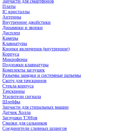
Запчасти для смартфонов
Платы
IC кристаллы
Антенны
Внутренние джойстики
Динамики и звонки
Дисплеи
Камеры
Клавиатуры
Кнопки включения (внутренние)
Корпуса
Микрофоны
Подложки клавиатуры
Комплекты заглушек
Разъемы зарядки и системные разъемы
Скотч для тачскринов
Стекла корпуса
Тачскрины
Усилители сигнала
Шлейфы
Запчасти для стиральных машин
Датчик Холла
Заглушки ТЭНов
Смазки для сальников
Соединители сливных шлангов