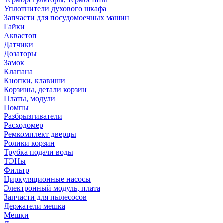
Уплотнители духового шкафа
Запчасти для посудомоечных машин
Гайки
Аквастоп
Датчики
Дозаторы
Замок
Клапана
Кнопки, клавиши
Корзины, детали корзин
Платы, модули
Помпы
Разбрызгиватели
Расходомер
Ремкомплект дверцы
Ролики корзин
Трубка подачи воды
ТЭНы
Фильтр
Циркуляционные насосы
Электронный модуль, плата
Запчасти для пылесосов
Держатели мешка
Мешки