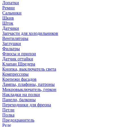
Лопатки
Ремни
Сальники
Шкив
Шток
Датчики
Запчасти для холодильников
Вентиляторы
Заглушки
Фильтры
Флюсы и припои
Датчик оттайки
Клапан Шредера
Кнопка, выключатель света
Компрессоры
Крепежи фасадов
Лампы, плафоны, патроны
Микровыключатель, геркон
Накладки на полки
Панели, балконы
Переходники для фреона
Петли
Полка
Предохранитель
Реле