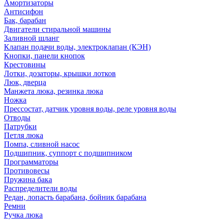
Амортизаторы
Антисифон
Бак, барабан
Двигатели стиральной машины
Заливной шланг
Клапан подачи воды, электроклапан (КЭН)
Кнопки, панели кнопок
Крестовины
Лотки, дозаторы, крышки лотков
Люк, дверца
Манжета люка, резинка люка
Ножка
Прессостат, датчик уровня воды, реле уровня воды
Отводы
Патрубки
Петля люка
Помпа, сливной насос
Подшипник, суппорт с подшипником
Программаторы
Противовесы
Пружина бака
Распределители воды
Редан, лопасть барабана, бойник барабана
Ремни
Ручка люка