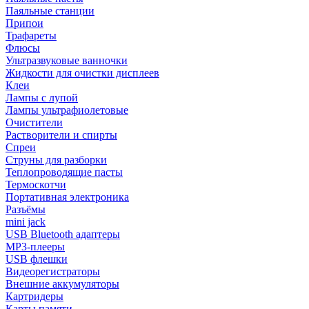
Паяльные станции
Припои
Трафареты
Флюсы
Ультразвуковые ванночки
Жидкости для очистки дисплеев
Клеи
Лампы с лупой
Лампы ультрафиолетовые
Очистители
Растворители и спирты
Спреи
Струны для разборки
Теплопроводящие пасты
Термоскотчи
Портативная электроника
Разъёмы
mini jack
USB Bluetooth адаптеры
MP3-плееры
USB флешки
Видеорегистраторы
Внешние аккумуляторы
Картридеры
Карты памяти