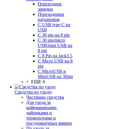
Переходник
зарядки
Переходники
наушников
С USB type C на
USB
С 30 pin на 8 pin
С 30 pin/micro
USB/mini USB на
8 pin
С 8 Pin на Jack3.5
С Micro USB на 8
pin
С MicroUSB и
MiniUSB на 30pin
+ ЕЩЕ 6
Средства по уходу
Чистящие средства
Для ухода за
кофемашинами,
чайниками и
термопотами и
посудомоечных машин
По уходу за