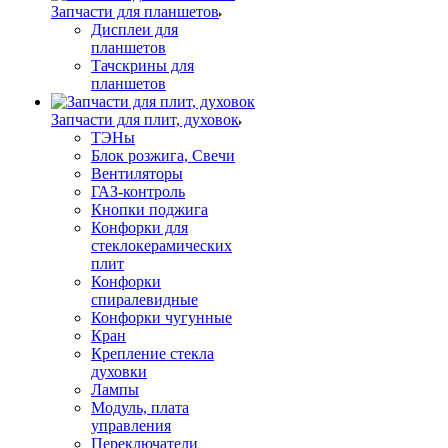
Запчасти для планшетов
Дисплеи для
планшетов
Тачскрины для
планшетов
Запчасти для плит, духовок
ТЭНы
Блок розжига, Свечи
Вентиляторы
ГАЗ-контроль
Кнопки поджига
Конфорки для
стеклокерамических
плит
Конфорки
спиралевидные
Конфорки чугунные
Кран
Крепление стекла
духовки
Лампы
Модуль, плата
управления
Переключатели