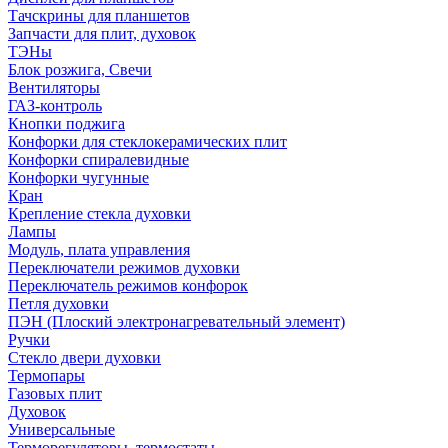
Тачскрины для планшетов
Запчасти для плит, духовок
ТЭНы
Блок розжига, Свечи
Вентиляторы
ГАЗ-контроль
Кнопки поджига
Конфорки для стеклокерамических плит
Конфорки спиралевидные
Конфорки чугунные
Кран
Крепление стекла духовки
Лампы
Модуль, плата управления
Переключатели режимов духовки
Переключатель режимов конфорок
Петля духовки
ПЭН (Плоский электронагревательный элемент)
Ручки
Стекло двери духовки
Термопары
Газовых плит
Духовок
Универсальные
Терморегуляторы, термостаты