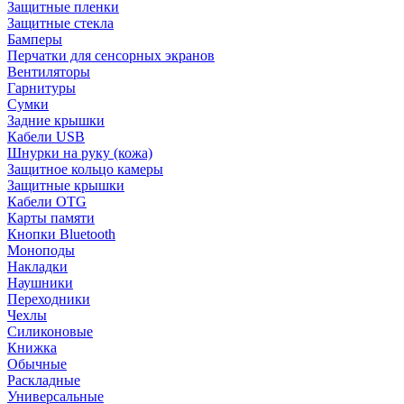
Защитные пленки
Защитные стекла
Бамперы
Перчатки для сенсорных экранов
Вентиляторы
Гарнитуры
Сумки
Задние крышки
Кабели USB
Шнурки на руку (кожа)
Защитное кольцо камеры
Защитные крышки
Кабели OTG
Карты памяти
Кнопки Bluetooth
Моноподы
Накладки
Наушники
Переходники
Чехлы
Силиконовые
Книжка
Обычные
Раскладные
Универсальные