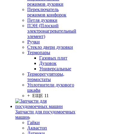
режимов духовки
Переключатель
режимов конфорок
Петля духовки
ПЭН (Плоский
электронагревательный
элемент)
Ручки
Стекло двери духовки
Термопары
Газовых плит
Духовок
Универсальные
Терморегуляторы,
термостаты
Уплотнители духового
шкафа
+ ЕЩЕ 11
Запчасти для посудомоечных
машин
Гайки
Аквастоп
Датчики