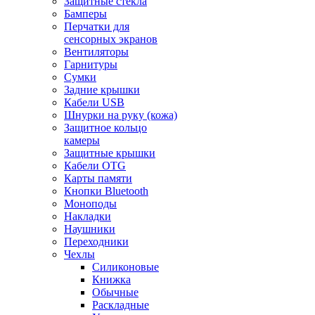
Защитные стекла
Бамперы
Перчатки для
сенсорных экранов
Вентиляторы
Гарнитуры
Сумки
Задние крышки
Кабели USB
Шнурки на руку (кожа)
Защитное кольцо
камеры
Защитные крышки
Кабели OTG
Карты памяти
Кнопки Bluetooth
Моноподы
Накладки
Наушники
Переходники
Чехлы
Силиконовые
Книжка
Обычные
Раскладные