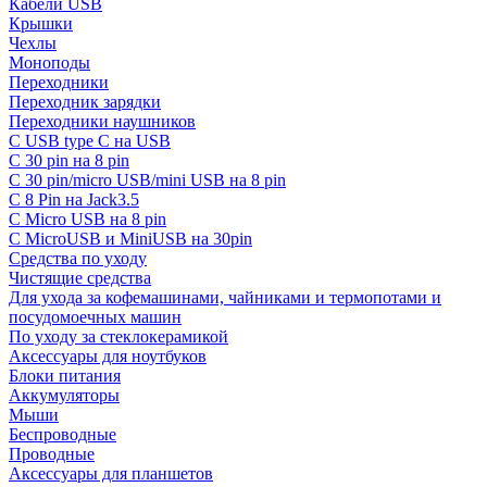
Кабели USB
Крышки
Чехлы
Моноподы
Переходники
Переходник зарядки
Переходники наушников
С USB type C на USB
С 30 pin на 8 pin
С 30 pin/micro USB/mini USB на 8 pin
С 8 Pin на Jack3.5
С Micro USB на 8 pin
С MicroUSB и MiniUSB на 30pin
Средства по уходу
Чистящие средства
Для ухода за кофемашинами, чайниками и термопотами и
посудомоечных машин
По уходу за стеклокерамикой
Аксессуары для ноутбуков
Блоки питания
Аккумуляторы
Мыши
Беспроводные
Проводные
Аксессуары для планшетов