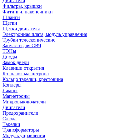
Двигатели
Фильтры, крышки
Фитинги, наконечники
Шланги
Щетки
Щетки двигателя
Электронная плата, модуль управления
Трубки телескопические
Запчасти для СВЧ
ТЭНы
Диоды
Замок двери
Клавиши открытия
Колпачок магнетрона
Кольцо тарелки, крестовина
Коплеры
Лампы
Магнетроны
Микровыключатели
Двигатели
Предохранители
Слюда
Тарелки
Трансформаторы
Модуль управления