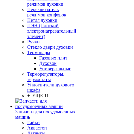
режимов духовки
Переключатель
режимов конфорок
Петля духовки
ПЭН (Плоский
электронагревательный
элемент)
Ручки
Стекло двери духовки
Термопары
Газовых плит
Духовок
Универсальные
Терморегуляторы,
термостаты
Уплотнители духового
шкафа
+ ЕЩЕ 11
Запчасти для посудомоечных
машин
Гайки
Аквастоп
Датчики