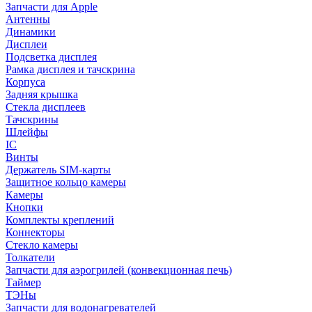
Запчасти для Apple
Антенны
Динамики
Дисплеи
Подсветка дисплея
Рамка дисплея и тачскрина
Корпуса
Задняя крышка
Стекла дисплеев
Тачскрины
Шлейфы
IC
Винты
Держатель SIM-карты
Защитное кольцо камеры
Камеры
Кнопки
Комплекты креплений
Коннекторы
Стекло камеры
Толкатели
Запчасти для аэрогрилей (конвекционная печь)
Таймер
ТЭНы
Запчасти для водонагревателей