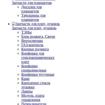
Запчасти для планшетов
Дисплеи для
планшетов
Тачскрины для
планшетов
Запчасти для плит, духовок
ТЭНы
Блок розжига, Свечи
Вентиляторы
ГАЗ-контроль
Кнопки поджига
Конфорки для
стеклокерамических
плит
Конфорки
спиралевидные
Конфорки чугунные
Кран
Крепление стекла
духовки
Лампы
Модуль, плата
управления
Переключатели