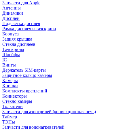
Запчасти для Apple
Антенны
Динамики
Дисплеи
Подсветка дисплея
Рамка дисплея и тачскрина
Корпуса
Задняя крышка
Стекла дисплеев
Тачскрины
Шлейфы
IC
Винты
Держатель SIM-карты
Защитное кольцо камеры
Камеры
Кнопки
Комплекты креплений
Коннекторы
Стекло камеры
Толкатели
Запчасти для аэрогрилей (конвекционная печь)
Таймер
ТЭНы
Запчасти для водонагревателей