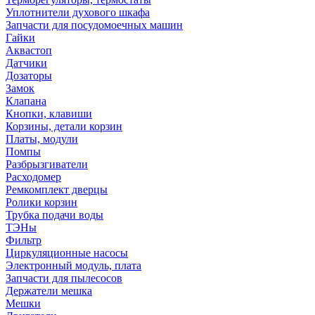
Уплотнители духового шкафа
Запчасти для посудомоечных машин
Гайки
Аквастоп
Датчики
Дозаторы
Замок
Клапана
Кнопки, клавиши
Корзины, детали корзин
Платы, модули
Помпы
Разбрызгиватели
Расходомер
Ремкомплект дверцы
Ролики корзин
Трубка подачи воды
ТЭНы
Фильтр
Циркуляционные насосы
Электронный модуль, плата
Запчасти для пылесосов
Держатели мешка
Мешки