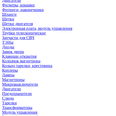
Двигатели
Фильтры, крышки
Фитинги, наконечники
Шланги
Щетки
Щетки двигателя
Электронная плата, модуль управления
Трубки телескопические
Запчасти для СВЧ
ТЭНы
Диоды
Замок двери
Клавиши открытия
Колпачок магнетрона
Кольцо тарелки, крестовина
Коплеры
Лампы
Магнетроны
Микровыключатели
Двигатели
Предохранители
Слюда
Тарелки
Трансформаторы
Модуль управления