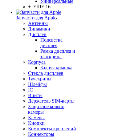
Универсальные
+ ЕЩЕ 16
Запчасти для Apple
Антенны
Динамики
Дисплеи
Подсветка
дисплея
Рамка дисплея и
тачскрина
Корпуса
Задняя крышка
Стекла дисплеев
Тачскрины
Шлейфы
IC
Винты
Держатель SIM-карты
Защитное кольцо
камеры
Камеры
Кнопки
Комплекты креплений
Коннекторы