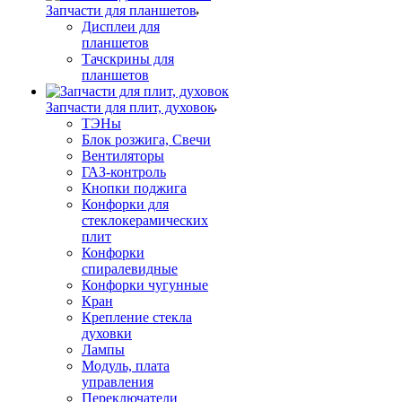
Запчасти для планшетов
Дисплеи для
планшетов
Тачскрины для
планшетов
Запчасти для плит, духовок
ТЭНы
Блок розжига, Свечи
Вентиляторы
ГАЗ-контроль
Кнопки поджига
Конфорки для
стеклокерамических
плит
Конфорки
спиралевидные
Конфорки чугунные
Кран
Крепление стекла
духовки
Лампы
Модуль, плата
управления
Переключатели