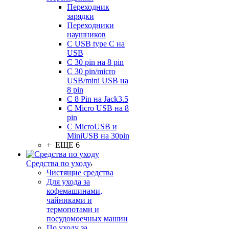
Переходник
зарядки
Переходники
наушников
С USB type C на
USB
С 30 pin на 8 pin
С 30 pin/micro
USB/mini USB на
8 pin
С 8 Pin на Jack3.5
С Micro USB на 8
pin
С MicroUSB и
MiniUSB на 30pin
+ ЕЩЕ 6
Средства по уходу
Чистящие средства
Для ухода за
кофемашинами,
чайниками и
термопотами и
посудомоечных машин
По уходу за