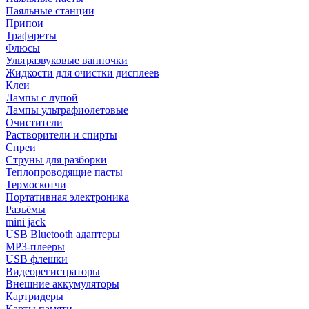
Паяльные станции
Припои
Трафареты
Флюсы
Ультразвуковые ванночки
Жидкости для очистки дисплеев
Клеи
Лампы с лупой
Лампы ультрафиолетовые
Очистители
Растворители и спирты
Спреи
Струны для разборки
Теплопроводящие пасты
Термоскотчи
Портативная электроника
Разъёмы
mini jack
USB Bluetooth адаптеры
MP3-плееры
USB флешки
Видеорегистраторы
Внешние аккумуляторы
Картридеры
Карты памяти