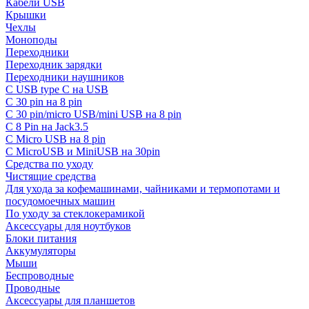
Кабели USB
Крышки
Чехлы
Моноподы
Переходники
Переходник зарядки
Переходники наушников
С USB type C на USB
С 30 pin на 8 pin
С 30 pin/micro USB/mini USB на 8 pin
С 8 Pin на Jack3.5
С Micro USB на 8 pin
С MicroUSB и MiniUSB на 30pin
Средства по уходу
Чистящие средства
Для ухода за кофемашинами, чайниками и термопотами и
посудомоечных машин
По уходу за стеклокерамикой
Аксессуары для ноутбуков
Блоки питания
Аккумуляторы
Мыши
Беспроводные
Проводные
Аксессуары для планшетов