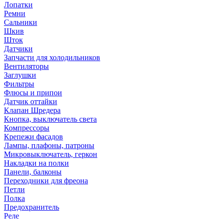
Лопатки
Ремни
Сальники
Шкив
Шток
Датчики
Запчасти для холодильников
Вентиляторы
Заглушки
Фильтры
Флюсы и припои
Датчик оттайки
Клапан Шредера
Кнопка, выключатель света
Компрессоры
Крепежи фасадов
Лампы, плафоны, патроны
Микровыключатель, геркон
Накладки на полки
Панели, балконы
Переходники для фреона
Петли
Полка
Предохранитель
Реле