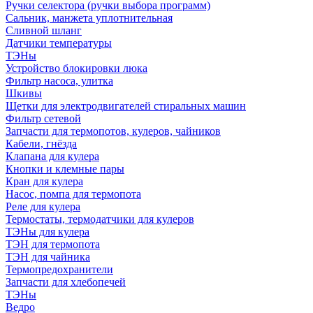
Ручки селектора (ручки выбора программ)
Сальник, манжета уплотнительная
Сливной шланг
Датчики температуры
ТЭНы
Устройство блокировки люка
Фильтр насоса, улитка
Шкивы
Щетки для электродвигателей стиральных машин
Фильтр сетевой
Запчасти для термопотов, кулеров, чайников
Кабели, гнёзда
Клапана для кулера
Кнопки и клемные пары
Кран для кулера
Насос, помпа для термопота
Реле для кулера
Термостаты, термодатчики для кулеров
ТЭНы для кулера
ТЭН для термопота
ТЭН для чайника
Термопредохранители
Запчасти для хлебопечей
ТЭНы
Ведро