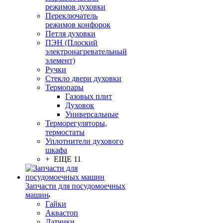
режимов духовки
Переключатель
режимов конфорок
Петля духовки
ПЭН (Плоский
электронагревательный
элемент)
Ручки
Стекло двери духовки
Термопары
Газовых плит
Духовок
Универсальные
Терморегуляторы,
термостаты
Уплотнители духового
шкафа
+ ЕЩЕ 11
Запчасти для посудомоечных
машин
Гайки
Аквастоп
Датчики