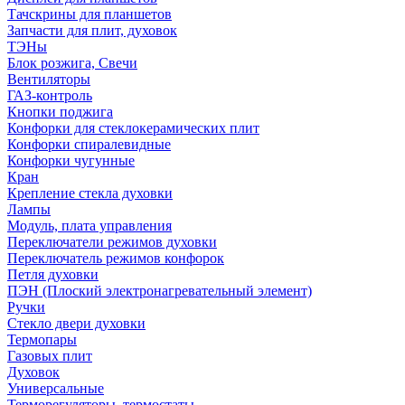
Тачскрины для планшетов
Запчасти для плит, духовок
ТЭНы
Блок розжига, Свечи
Вентиляторы
ГАЗ-контроль
Кнопки поджига
Конфорки для стеклокерамических плит
Конфорки спиралевидные
Конфорки чугунные
Кран
Крепление стекла духовки
Лампы
Модуль, плата управления
Переключатели режимов духовки
Переключатель режимов конфорок
Петля духовки
ПЭН (Плоский электронагревательный элемент)
Ручки
Стекло двери духовки
Термопары
Газовых плит
Духовок
Универсальные
Терморегуляторы, термостаты