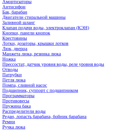
Амортизаторы
Антисифон
Бак, барабан
Двигатели стиральной машины
Заливной шланг
Клапан подачи воды, электроклапан (КЭН)
Кнопки, панели кнопок
Крестовины
Лотки, дозаторы, крышки лотков
Люк, дверца
Манжета люка, резинка люка
Ножка
Прессостат, датчик уровня воды, реле уровня воды
Отводы
Патрубки
Петля люка
Помпа, сливной насос
Подшипник, суппорт с подшипником
Программаторы
Противовесы
Пружина бака
Распределители воды
Редан, лопасть барабана, бойник барабана
Ремни
Ручка люка