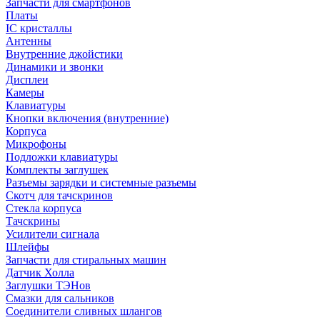
Запчасти для смартфонов
Платы
IC кристаллы
Антенны
Внутренние джойстики
Динамики и звонки
Дисплеи
Камеры
Клавиатуры
Кнопки включения (внутренние)
Корпуса
Микрофоны
Подложки клавиатуры
Комплекты заглушек
Разъемы зарядки и системные разъемы
Скотч для тачскринов
Стекла корпуса
Тачскрины
Усилители сигнала
Шлейфы
Запчасти для стиральных машин
Датчик Холла
Заглушки ТЭНов
Смазки для сальников
Соединители сливных шлангов