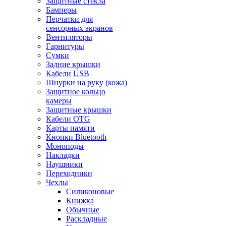
Защитные стекла
Бамперы
Перчатки для
сенсорных экранов
Вентиляторы
Гарнитуры
Сумки
Задние крышки
Кабели USB
Шнурки на руку (кожа)
Защитное кольцо
камеры
Защитные крышки
Кабели OTG
Карты памяти
Кнопки Bluetooth
Моноподы
Накладки
Наушники
Переходники
Чехлы
Силиконовые
Книжка
Обычные
Раскладные