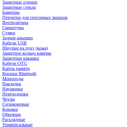
Защитные пленки
Защитные стекла
Бамперы
Перчатки для сенсорных экранов
Вентиляторы
Гарнитуры
Сумки
Задние крышки
Кабели USB
Шнурки на руку (кожа)
Защитное кольцо камеры
Защитные крышки
Кабели OTG
Карты памяти
Кнопки Bluetooth
Моноподы
Накладки
Наушники
Переходники
Чехлы
Силиконовые
Книжка
Обычные
Раскладные
Универсальные