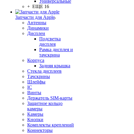
Универсальные
+ ЕЩЕ 16
Запчасти для Apple
Антенны
Динамики
Дисплеи
Подсветка
дисплея
Рамка дисплея и
тачскрина
Корпуса
Задняя крышка
Стекла дисплеев
Тачскрины
Шлейфы
IC
Винты
Держатель SIM-карты
Защитное кольцо
камеры
Камеры
Кнопки
Комплекты креплений
Коннекторы