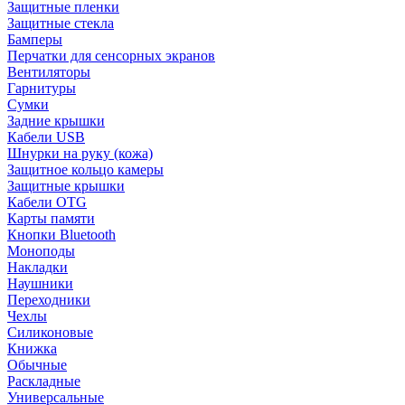
Защитные пленки
Защитные стекла
Бамперы
Перчатки для сенсорных экранов
Вентиляторы
Гарнитуры
Сумки
Задние крышки
Кабели USB
Шнурки на руку (кожа)
Защитное кольцо камеры
Защитные крышки
Кабели OTG
Карты памяти
Кнопки Bluetooth
Моноподы
Накладки
Наушники
Переходники
Чехлы
Силиконовые
Книжка
Обычные
Раскладные
Универсальные