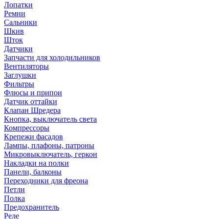
Лопатки
Ремни
Сальники
Шкив
Шток
Датчики
Запчасти для холодильников
Вентиляторы
Заглушки
Фильтры
Флюсы и припои
Датчик оттайки
Клапан Шредера
Кнопка, выключатель света
Компрессоры
Крепежи фасадов
Лампы, плафоны, патроны
Микровыключатель, геркон
Накладки на полки
Панели, балконы
Переходники для фреона
Петли
Полка
Предохранитель
Реле