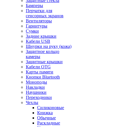
Защитные стекла
Бамперы
Перчатки для
сенсорных экранов
Вентиляторы
Гарнитуры
Сумки
Задние крышки
Кабели USB
Шнурки на руку (кожа)
Защитное кольцо
камеры
Защитные крышки
Кабели OTG
Карты памяти
Кнопки Bluetooth
Моноподы
Накладки
Наушники
Переходники
Чехлы
Силиконовые
Книжка
Обычные
Раскладные