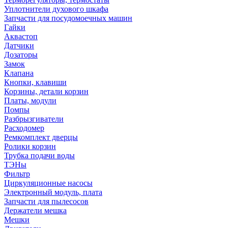
Уплотнители духового шкафа
Запчасти для посудомоечных машин
Гайки
Аквастоп
Датчики
Дозаторы
Замок
Клапана
Кнопки, клавиши
Корзины, детали корзин
Платы, модули
Помпы
Разбрызгиватели
Расходомер
Ремкомплект дверцы
Ролики корзин
Трубка подачи воды
ТЭНы
Фильтр
Циркуляционные насосы
Электронный модуль, плата
Запчасти для пылесосов
Держатели мешка
Мешки