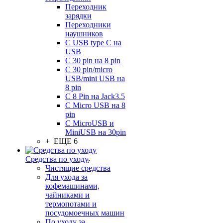
Переходник
зарядки
Переходники
наушников
С USB type C на
USB
С 30 pin на 8 pin
С 30 pin/micro
USB/mini USB на
8 pin
С 8 Pin на Jack3.5
С Micro USB на 8
pin
С MicroUSB и
MiniUSB на 30pin
+ ЕЩЕ 6
Средства по уходу
Чистящие средства
Для ухода за
кофемашинами,
чайниками и
термопотами и
посудомоечных машин
По уходу за