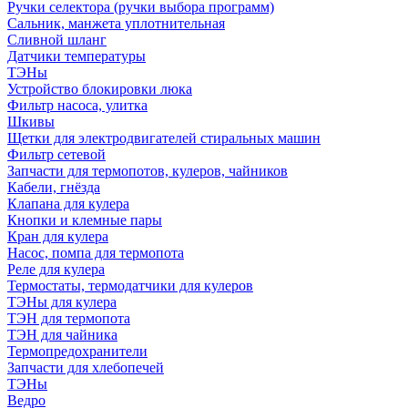
Ручки селектора (ручки выбора программ)
Сальник, манжета уплотнительная
Сливной шланг
Датчики температуры
ТЭНы
Устройство блокировки люка
Фильтр насоса, улитка
Шкивы
Щетки для электродвигателей стиральных машин
Фильтр сетевой
Запчасти для термопотов, кулеров, чайников
Кабели, гнёзда
Клапана для кулера
Кнопки и клемные пары
Кран для кулера
Насос, помпа для термопота
Реле для кулера
Термостаты, термодатчики для кулеров
ТЭНы для кулера
ТЭН для термопота
ТЭН для чайника
Термопредохранители
Запчасти для хлебопечей
ТЭНы
Ведро