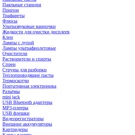
Паяльные станции
Припои
Трафареты
Флюсы
Ультразвуковые ванночки
Жидкости для очистки дисплеев
Клеи
Лампы с лупой
Лампы ультрафиолетовые
Очистители
Растворители и спирты
Спреи
Струны для разборки
Теплопроводящие пасты
Термоскотчи
Портативная электроника
Разъёмы
mini jack
USB Bluetooth адаптеры
MP3-плееры
USB флешки
Видеорегистраторы
Внешние аккумуляторы
Картридеры
Карты памяти