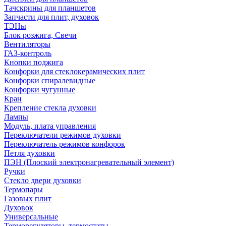
Тачскрины для планшетов
Запчасти для плит, духовок
ТЭНы
Блок розжига, Свечи
Вентиляторы
ГАЗ-контроль
Кнопки поджига
Конфорки для стеклокерамических плит
Конфорки спиралевидные
Конфорки чугунные
Кран
Крепление стекла духовки
Лампы
Модуль, плата управления
Переключатели режимов духовки
Переключатель режимов конфорок
Петля духовки
ПЭН (Плоский электронагревательный элемент)
Ручки
Стекло двери духовки
Термопары
Газовых плит
Духовок
Универсальные
Терморегуляторы, термостаты