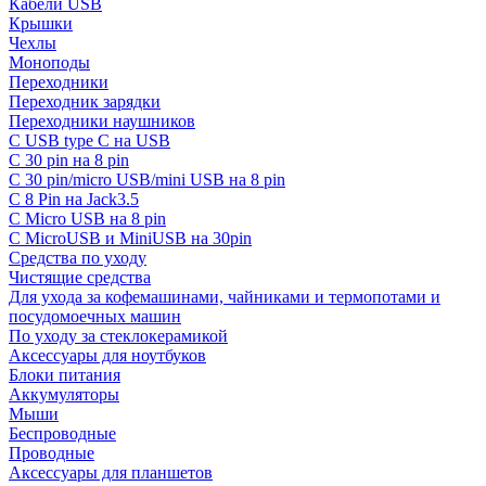
Кабели USB
Крышки
Чехлы
Моноподы
Переходники
Переходник зарядки
Переходники наушников
С USB type C на USB
С 30 pin на 8 pin
С 30 pin/micro USB/mini USB на 8 pin
С 8 Pin на Jack3.5
С Micro USB на 8 pin
С MicroUSB и MiniUSB на 30pin
Средства по уходу
Чистящие средства
Для ухода за кофемашинами, чайниками и термопотами и
посудомоечных машин
По уходу за стеклокерамикой
Аксессуары для ноутбуков
Блоки питания
Аккумуляторы
Мыши
Беспроводные
Проводные
Аксессуары для планшетов