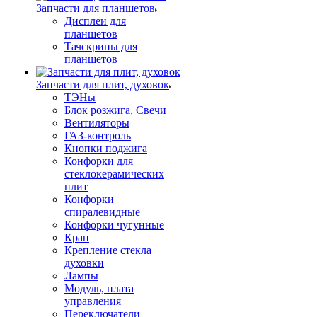
Запчасти для планшетов
Дисплеи для
планшетов
Тачскрины для
планшетов
Запчасти для плит, духовок
ТЭНы
Блок розжига, Свечи
Вентиляторы
ГАЗ-контроль
Кнопки поджига
Конфорки для
стеклокерамических
плит
Конфорки
спиралевидные
Конфорки чугунные
Кран
Крепление стекла
духовки
Лампы
Модуль, плата
управления
Переключатели