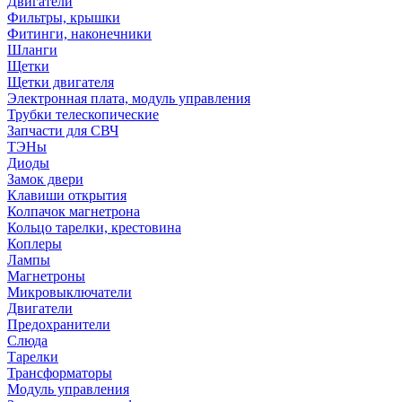
Двигатели
Фильтры, крышки
Фитинги, наконечники
Шланги
Щетки
Щетки двигателя
Электронная плата, модуль управления
Трубки телескопические
Запчасти для СВЧ
ТЭНы
Диоды
Замок двери
Клавиши открытия
Колпачок магнетрона
Кольцо тарелки, крестовина
Коплеры
Лампы
Магнетроны
Микровыключатели
Двигатели
Предохранители
Слюда
Тарелки
Трансформаторы
Модуль управления