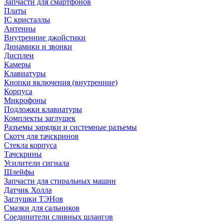
Запчасти для смартфонов
Платы
IC кристаллы
Антенны
Внутренние джойстики
Динамики и звонки
Дисплеи
Камеры
Клавиатуры
Кнопки включения (внутренние)
Корпуса
Микрофоны
Подложки клавиатуры
Комплекты заглушек
Разъемы зарядки и системные разъемы
Скотч для тачскринов
Стекла корпуса
Тачскрины
Усилители сигнала
Шлейфы
Запчасти для стиральных машин
Датчик Холла
Заглушки ТЭНов
Смазки для сальников
Соединители сливных шлангов