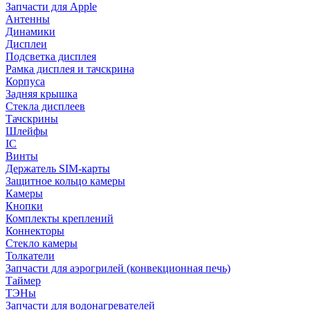
Запчасти для Apple
Антенны
Динамики
Дисплеи
Подсветка дисплея
Рамка дисплея и тачскрина
Корпуса
Задняя крышка
Стекла дисплеев
Тачскрины
Шлейфы
IC
Винты
Держатель SIM-карты
Защитное кольцо камеры
Камеры
Кнопки
Комплекты креплений
Коннекторы
Стекло камеры
Толкатели
Запчасти для аэрогрилей (конвекционная печь)
Таймер
ТЭНы
Запчасти для водонагревателей