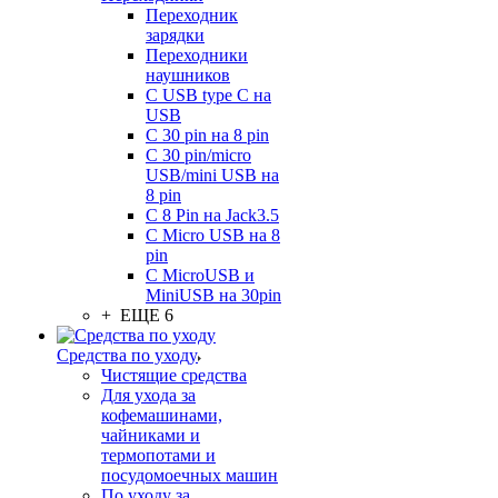
Переходник
зарядки
Переходники
наушников
С USB type C на
USB
С 30 pin на 8 pin
С 30 pin/micro
USB/mini USB на
8 pin
С 8 Pin на Jack3.5
С Micro USB на 8
pin
С MicroUSB и
MiniUSB на 30pin
+ ЕЩЕ 6
Средства по уходу
Чистящие средства
Для ухода за
кофемашинами,
чайниками и
термопотами и
посудомоечных машин
По уходу за