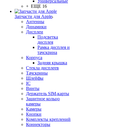
Универсальные
+ ЕЩЕ 16
Запчасти для Apple
Антенны
Динамики
Дисплеи
Подсветка
дисплея
Рамка дисплея и
тачскрина
Корпуса
Задняя крышка
Стекла дисплеев
Тачскрины
Шлейфы
IC
Винты
Держатель SIM-карты
Защитное кольцо
камеры
Камеры
Кнопки
Комплекты креплений
Коннекторы