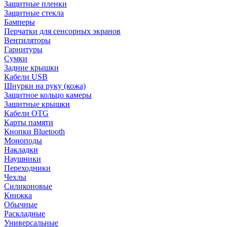
Защитные пленки
Защитные стекла
Бамперы
Перчатки для сенсорных экранов
Вентиляторы
Гарнитуры
Сумки
Задние крышки
Кабели USB
Шнурки на руку (кожа)
Защитное кольцо камеры
Защитные крышки
Кабели OTG
Карты памяти
Кнопки Bluetooth
Моноподы
Накладки
Наушники
Переходники
Чехлы
Силиконовые
Книжка
Обычные
Раскладные
Универсальные