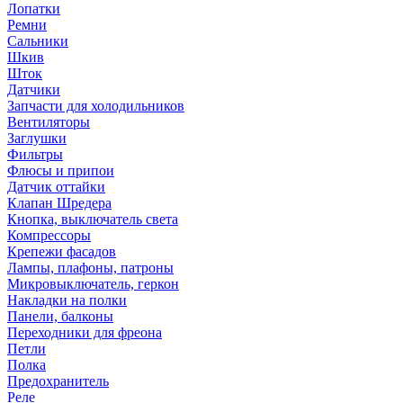
Лопатки
Ремни
Сальники
Шкив
Шток
Датчики
Запчасти для холодильников
Вентиляторы
Заглушки
Фильтры
Флюсы и припои
Датчик оттайки
Клапан Шредера
Кнопка, выключатель света
Компрессоры
Крепежи фасадов
Лампы, плафоны, патроны
Микровыключатель, геркон
Накладки на полки
Панели, балконы
Переходники для фреона
Петли
Полка
Предохранитель
Реле