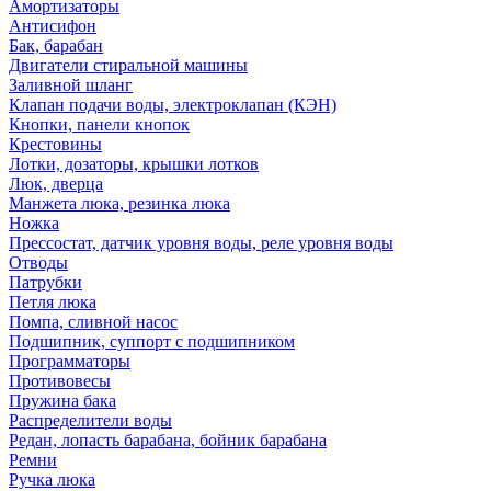
Амортизаторы
Антисифон
Бак, барабан
Двигатели стиральной машины
Заливной шланг
Клапан подачи воды, электроклапан (КЭН)
Кнопки, панели кнопок
Крестовины
Лотки, дозаторы, крышки лотков
Люк, дверца
Манжета люка, резинка люка
Ножка
Прессостат, датчик уровня воды, реле уровня воды
Отводы
Патрубки
Петля люка
Помпа, сливной насос
Подшипник, суппорт с подшипником
Программаторы
Противовесы
Пружина бака
Распределители воды
Редан, лопасть барабана, бойник барабана
Ремни
Ручка люка