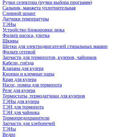
Ручки селектора (ручки выбора программ)
Сальник, манжета уплотнительная
Сливной шланг
Датчики температуры
ТЭНы
Устройство блокировки люка
Фильтр насоса, улитка
Шкивы
Щетки для электродвигателей стиральных машин
Фильтр сетевой
Запчасти для термопотов, кулеров, чайников
Кабели, гнёзда
Клапана для кулера
Кнопки и клемные пары
Кран для кулера
Насос, помпа для термопота
Реле для кулера
Термостаты, термодатчики для кулеров
ТЭНы для кулера
ТЭН для термопота
ТЭН для чайника
Термопредохранители
Запчасти для хлебопечей
ТЭНы
Ведро