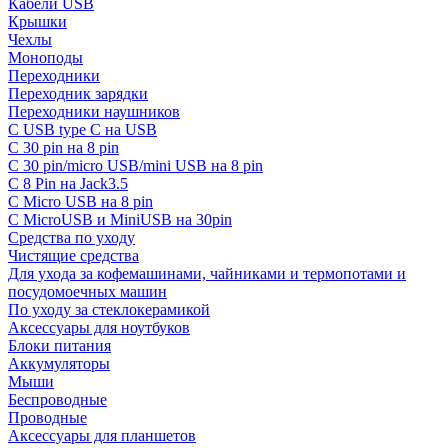
Кабели USB
Крышки
Чехлы
Моноподы
Переходники
Переходник зарядки
Переходники наушников
С USB type C на USB
С 30 pin на 8 pin
С 30 pin/micro USB/mini USB на 8 pin
С 8 Pin на Jack3.5
С Micro USB на 8 pin
С MicroUSB и MiniUSB на 30pin
Средства по уходу
Чистящие средства
Для ухода за кофемашинами, чайниками и термопотами и
посудомоечных машин
По уходу за стеклокерамикой
Аксессуары для ноутбуков
Блоки питания
Аккумуляторы
Мыши
Беспроводные
Проводные
Аксессуары для планшетов