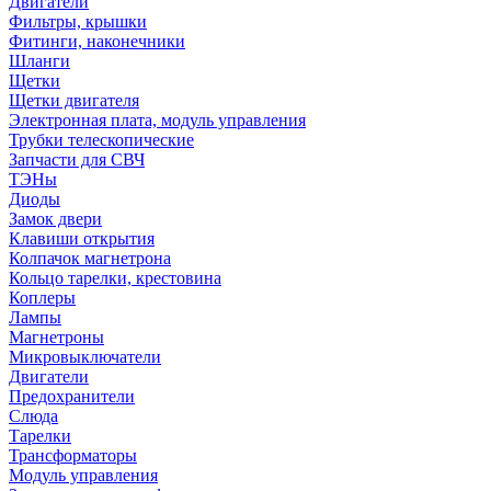
Двигатели
Фильтры, крышки
Фитинги, наконечники
Шланги
Щетки
Щетки двигателя
Электронная плата, модуль управления
Трубки телескопические
Запчасти для СВЧ
ТЭНы
Диоды
Замок двери
Клавиши открытия
Колпачок магнетрона
Кольцо тарелки, крестовина
Коплеры
Лампы
Магнетроны
Микровыключатели
Двигатели
Предохранители
Слюда
Тарелки
Трансформаторы
Модуль управления