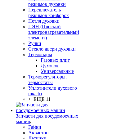
режимов духовки
Переключатель
режимов конфорок
Петля духовки
ПЭН (Плоский
электронагревательный
элемент)
Ручки
Стекло двери духовки
Термопары
Газовых плит
Духовок
Универсальные
Терморегуляторы,
термостаты
Уплотнители духового
шкафа
+ ЕЩЕ 11
Запчасти для посудомоечных
машин
Гайки
Аквастоп
Датчики