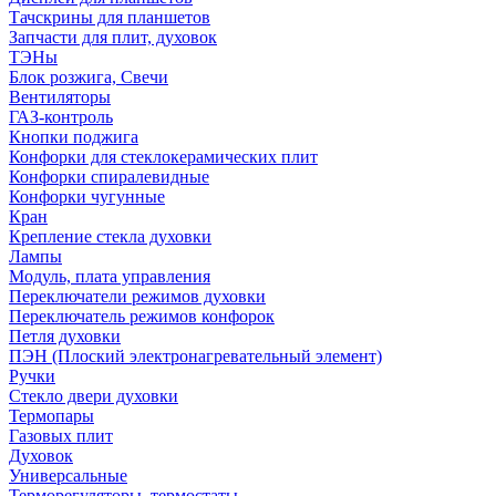
Тачскрины для планшетов
Запчасти для плит, духовок
ТЭНы
Блок розжига, Свечи
Вентиляторы
ГАЗ-контроль
Кнопки поджига
Конфорки для стеклокерамических плит
Конфорки спиралевидные
Конфорки чугунные
Кран
Крепление стекла духовки
Лампы
Модуль, плата управления
Переключатели режимов духовки
Переключатель режимов конфорок
Петля духовки
ПЭН (Плоский электронагревательный элемент)
Ручки
Стекло двери духовки
Термопары
Газовых плит
Духовок
Универсальные
Терморегуляторы, термостаты