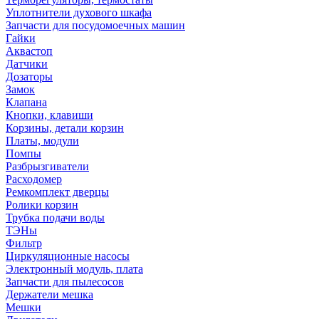
Уплотнители духового шкафа
Запчасти для посудомоечных машин
Гайки
Аквастоп
Датчики
Дозаторы
Замок
Клапана
Кнопки, клавиши
Корзины, детали корзин
Платы, модули
Помпы
Разбрызгиватели
Расходомер
Ремкомплект дверцы
Ролики корзин
Трубка подачи воды
ТЭНы
Фильтр
Циркуляционные насосы
Электронный модуль, плата
Запчасти для пылесосов
Держатели мешка
Мешки