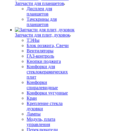
Запчасти для планшетов
Дисплеи для
планшетов
Тачскрины для
планшетов
Запчасти для плит, духовок
ТЭНы
Блок розжига, Свечи
Вентиляторы
ГАЗ-контроль
Кнопки поджига
Конфорки для
стеклокерамических
плит
Конфорки
спиралевидные
Конфорки чугунные
Кран
Крепление стекла
духовки
Лампы
Модуль, плата
управления
Переключатели