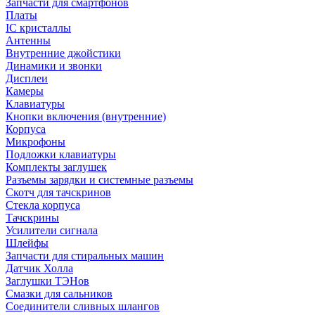
Запчасти для смартфонов
Платы
IC кристаллы
Антенны
Внутренние джойстики
Динамики и звонки
Дисплеи
Камеры
Клавиатуры
Кнопки включения (внутренние)
Корпуса
Микрофоны
Подложки клавиатуры
Комплекты заглушек
Разъемы зарядки и системные разъемы
Скотч для тачскринов
Стекла корпуса
Тачскрины
Усилители сигнала
Шлейфы
Запчасти для стиральных машин
Датчик Холла
Заглушки ТЭНов
Смазки для сальников
Соединители сливных шлангов