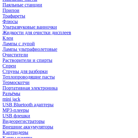
Паяльные станции
Припои
Трафареты
Флюсы
Ультразвуковые ванночки
Жидкости для очистки дисплеев
Клеи
Лампы с лупой
Лампы ультрафиолетовые
Очистители
Растворители и спирты
Спреи
Струны для разборки
Теплопроводящие пасты
Термоскотчи
Портативная электроника
Разъёмы
mini jack
USB Bluetooth адаптеры
MP3-плееры
USB флешки
Видеорегистраторы
Внешние аккумуляторы
Картридеры
Карты памяти