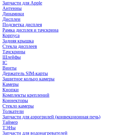
Запчасти для Apple
Антенны
Динамики
Дисплеи
Подсветка дисплея
Рамка дисплея и тачскрина
Корпуса
Задняя крышка
Стекла дисплеев
Тачскрины
Шлейфы
IC
Винты
Держатель SIM-карты
Защитное кольцо камеры
Камеры
Кнопки
Комплекты креплений
Коннекторы
Стекло камеры
Толкатели
Запчасти для аэрогрилей (конвекционная печь)
Таймер
ТЭНы
Запчасти для водонагревателей