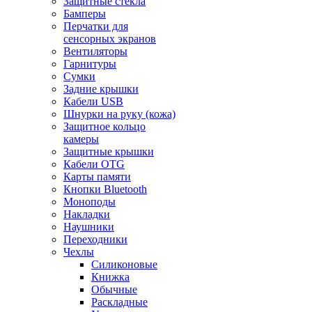
Защитные стекла
Бамперы
Перчатки для
сенсорных экранов
Вентиляторы
Гарнитуры
Сумки
Задние крышки
Кабели USB
Шнурки на руку (кожа)
Защитное кольцо
камеры
Защитные крышки
Кабели OTG
Карты памяти
Кнопки Bluetooth
Моноподы
Накладки
Наушники
Переходники
Чехлы
Силиконовые
Книжка
Обычные
Раскладные