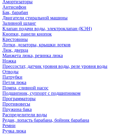
Амортизаторы
Антисифон
Бак, барабан
Двигатели стиральной машины
Заливной шланг
Клапан подачи воды, электроклапан (КЭН)
Кнопки, панели кнопок
Крестовины
Лотки, дозаторы, крышки лотков
Люк, дверца
Манжета люка, резинка люка
Ножка
Прессостат, датчик уровня воды, реле уровня воды
Отводы
Патрубки
Петля люка
Помпа, сливной насос
Подшипник, суппорт с подшипником
Программаторы
Противовесы
Пружина бака
Распределители воды
Редан, лопасть барабана, бойник барабана
Ремни
Ручка люка