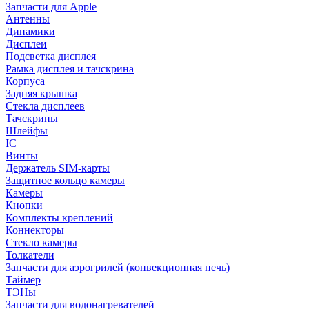
Запчасти для Apple
Антенны
Динамики
Дисплеи
Подсветка дисплея
Рамка дисплея и тачскрина
Корпуса
Задняя крышка
Стекла дисплеев
Тачскрины
Шлейфы
IC
Винты
Держатель SIM-карты
Защитное кольцо камеры
Камеры
Кнопки
Комплекты креплений
Коннекторы
Стекло камеры
Толкатели
Запчасти для аэрогрилей (конвекционная печь)
Таймер
ТЭНы
Запчасти для водонагревателей