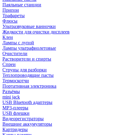
Паяльные станции
Припои
Трафареты
Флюсы
Ультразвуковые ванночки
Жидкости для очистки дисплеев
Клеи
Лампы с лупой
Лампы ультрафиолетовые
Очистители
Растворители и спирты
Спреи
Струны для разборки
Теплопроводящие пасты
Термоскотчи
Портативная электроника
Разъёмы
mini jack
USB Bluetooth адаптеры
MP3-плееры
USB флешки
Видеорегистраторы
Внешние аккумуляторы
Картридеры
Карты памяти