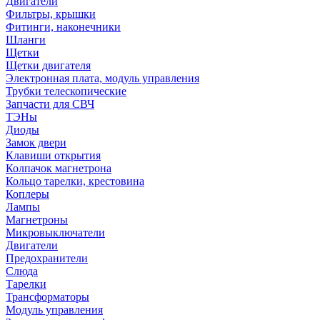
Двигатели
Фильтры, крышки
Фитинги, наконечники
Шланги
Щетки
Щетки двигателя
Электронная плата, модуль управления
Трубки телескопические
Запчасти для СВЧ
ТЭНы
Диоды
Замок двери
Клавиши открытия
Колпачок магнетрона
Кольцо тарелки, крестовина
Коплеры
Лампы
Магнетроны
Микровыключатели
Двигатели
Предохранители
Слюда
Тарелки
Трансформаторы
Модуль управления