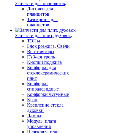
Запчасти для планшетов
Дисплеи для
планшетов
Тачскрины для
планшетов
Запчасти для плит, духовок
ТЭНы
Блок розжига, Свечи
Вентиляторы
ГАЗ-контроль
Кнопки поджига
Конфорки для
стеклокерамических
плит
Конфорки
спиралевидные
Конфорки чугунные
Кран
Крепление стекла
духовки
Лампы
Модуль, плата
управления
Переключатели