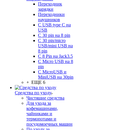
Переходник
зарядки
Переходники
наушников
С USB type C на
USB
С 30 pin на 8 pin
С 30 pin/micro
USB/mini USB на
8 pin
С 8 Pin на Jack3.5
С Micro USB на 8
pin
С MicroUSB и
MiniUSB на 30pin
+ ЕЩЕ 6
Средства по уходу
Чистящие средства
Для ухода за
кофемашинами,
чайниками и
термопотами и
посудомоечных машин
По уходу за