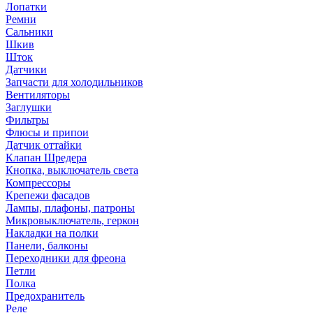
Лопатки
Ремни
Сальники
Шкив
Шток
Датчики
Запчасти для холодильников
Вентиляторы
Заглушки
Фильтры
Флюсы и припои
Датчик оттайки
Клапан Шредера
Кнопка, выключатель света
Компрессоры
Крепежи фасадов
Лампы, плафоны, патроны
Микровыключатель, геркон
Накладки на полки
Панели, балконы
Переходники для фреона
Петли
Полка
Предохранитель
Реле