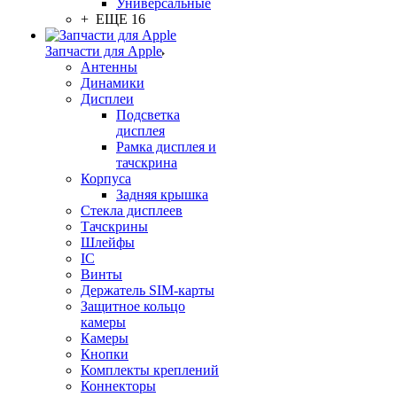
Универсальные
+ ЕЩЕ 16
Запчасти для Apple
Антенны
Динамики
Дисплеи
Подсветка
дисплея
Рамка дисплея и
тачскрина
Корпуса
Задняя крышка
Стекла дисплеев
Тачскрины
Шлейфы
IC
Винты
Держатель SIM-карты
Защитное кольцо
камеры
Камеры
Кнопки
Комплекты креплений
Коннекторы