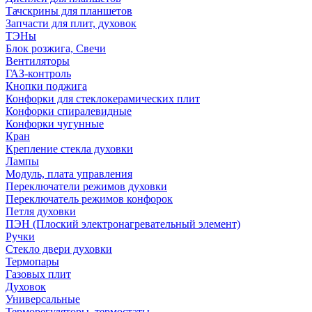
Тачскрины для планшетов
Запчасти для плит, духовок
ТЭНы
Блок розжига, Свечи
Вентиляторы
ГАЗ-контроль
Кнопки поджига
Конфорки для стеклокерамических плит
Конфорки спиралевидные
Конфорки чугунные
Кран
Крепление стекла духовки
Лампы
Модуль, плата управления
Переключатели режимов духовки
Переключатель режимов конфорок
Петля духовки
ПЭН (Плоский электронагревательный элемент)
Ручки
Стекло двери духовки
Термопары
Газовых плит
Духовок
Универсальные
Терморегуляторы, термостаты