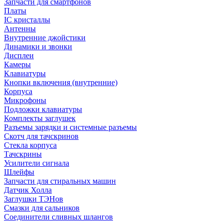
Запчасти для смартфонов
Платы
IC кристаллы
Антенны
Внутренние джойстики
Динамики и звонки
Дисплеи
Камеры
Клавиатуры
Кнопки включения (внутренние)
Корпуса
Микрофоны
Подложки клавиатуры
Комплекты заглушек
Разъемы зарядки и системные разъемы
Скотч для тачскринов
Стекла корпуса
Тачскрины
Усилители сигнала
Шлейфы
Запчасти для стиральных машин
Датчик Холла
Заглушки ТЭНов
Смазки для сальников
Соединители сливных шлангов