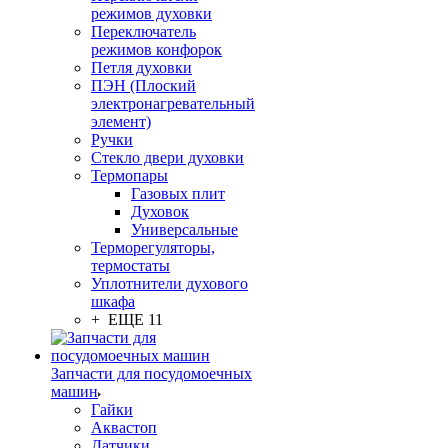
режимов духовки
Переключатель
режимов конфорок
Петля духовки
ПЭН (Плоский
электронагревательный
элемент)
Ручки
Стекло двери духовки
Термопары
Газовых плит
Духовок
Универсальные
Терморегуляторы,
термостаты
Уплотнители духового
шкафа
+ ЕЩЕ 11
Запчасти для посудомоечных
машин
Гайки
Аквастоп
Датчики