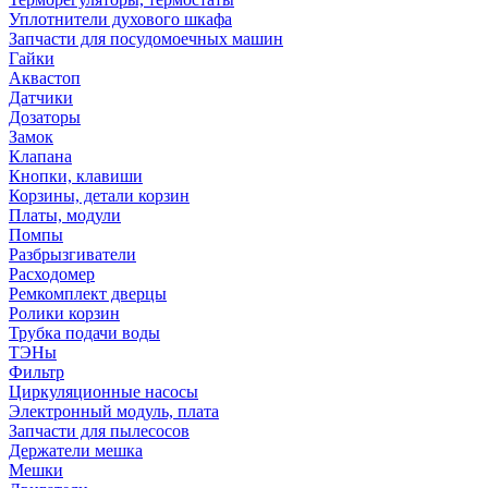
Уплотнители духового шкафа
Запчасти для посудомоечных машин
Гайки
Аквастоп
Датчики
Дозаторы
Замок
Клапана
Кнопки, клавиши
Корзины, детали корзин
Платы, модули
Помпы
Разбрызгиватели
Расходомер
Ремкомплект дверцы
Ролики корзин
Трубка подачи воды
ТЭНы
Фильтр
Циркуляционные насосы
Электронный модуль, плата
Запчасти для пылесосов
Держатели мешка
Мешки