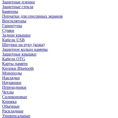
Защитные пленки
Защитные стекла
Бамперы
Перчатки для сенсорных экранов
Вентиляторы
Гарнитуры
Сумки
Задние крышки
Кабели USB
Шнурки на руку (кожа)
Защитное кольцо камеры
Защитные крышки
Кабели OTG
Карты памяти
Кнопки Bluetooth
Моноподы
Накладки
Наушники
Переходники
Чехлы
Силиконовые
Книжка
Обычные
Раскладные
Универсальные