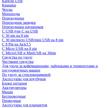
Кабели USB
Крышки
Чехлы
Моноподы
Переходники
Переходник зарядки
Переходники наушников
С USB type C на USB
С 30 pin на 8 pin
С 30 pin/micro USB/mini USB на 8 pin
С 8 Pin на Jack3.5
С Micro USB на 8 pin
С MicroUSB и MiniUSB на 30pin
Средства по уходу
Чистящие средства
Для ухода за кофемашинами, чайниками и термопотами и
посудомоечных машин
По уходу за стеклокерамикой
Аксессуары для ноутбуков
Блоки питания
Аккумуляторы
Мыши
Беспроводные
Проводные
Аксессуары для планшетов