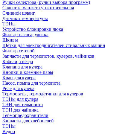
Ручки селектора (ручки выбора программ)
Сальник, манжета уплотнительная
Сливной шланг
Датчики температуры
ТЭНы
Устройство блокировки люка
Фильтр насоса, улитка
Шкивы
Щетки для электродвигателей стиральных машин
Фильтр сетевой
Запчасти для термопотов, кулеров, чайников
Кабели, гнёзда
Клапана для кулера
Кнопки и клемные пары
Кран для кулера
Насос, помпа для термопота
Реле для кулера
Термостаты, термодатчики для кулеров
ТЭНы для кулера
ТЭН для термопота
ТЭН для чайника
Термопредохранители
Запчасти для хлебопечей
ТЭНы
Ведро