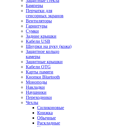
Защитные стекла
Бамперы
Перчатки для
сенсорных экранов
Вентиляторы
Гарнитуры
Сумки
Задние крышки
Кабели USB
Шнурки на руку (кожа)
Защитное кольцо
камеры
Защитные крышки
Кабели OTG
Карты памяти
Кнопки Bluetooth
Моноподы
Накладки
Наушники
Переходники
Чехлы
Силиконовые
Книжка
Обычные
Раскладные