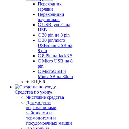
Переходник
зарядки
Переходники
наушников
С USB type C на
USB
С 30 pin на 8 pin
С 30 pin/micro
USB/mini USB на
8 pin
С 8 Pin на Jack3.5
С Micro USB на 8
pin
С MicroUSB и
MiniUSB на 30pin
+ ЕЩЕ 6
Средства по уходу
Чистящие средства
Для ухода за
кофемашинами,
чайниками и
термопотами и
посудомоечных машин
По уходу за