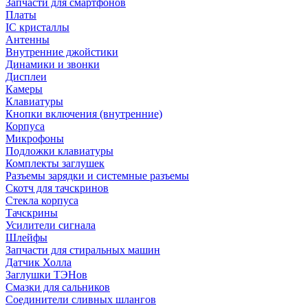
Запчасти для смартфонов
Платы
IC кристаллы
Антенны
Внутренние джойстики
Динамики и звонки
Дисплеи
Камеры
Клавиатуры
Кнопки включения (внутренние)
Корпуса
Микрофоны
Подложки клавиатуры
Комплекты заглушек
Разъемы зарядки и системные разъемы
Скотч для тачскринов
Стекла корпуса
Тачскрины
Усилители сигнала
Шлейфы
Запчасти для стиральных машин
Датчик Холла
Заглушки ТЭНов
Смазки для сальников
Соединители сливных шлангов