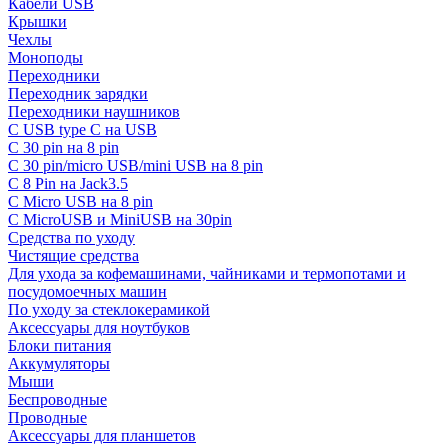
Кабели USB
Крышки
Чехлы
Моноподы
Переходники
Переходник зарядки
Переходники наушников
С USB type C на USB
С 30 pin на 8 pin
С 30 pin/micro USB/mini USB на 8 pin
С 8 Pin на Jack3.5
С Micro USB на 8 pin
С MicroUSB и MiniUSB на 30pin
Средства по уходу
Чистящие средства
Для ухода за кофемашинами, чайниками и термопотами и
посудомоечных машин
По уходу за стеклокерамикой
Аксессуары для ноутбуков
Блоки питания
Аккумуляторы
Мыши
Беспроводные
Проводные
Аксессуары для планшетов