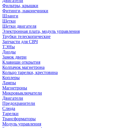
Двигатели
Фильтры, крышки
Фитинги, наконечники
Шланги
Щетки
Щетки двигателя
Электронная плата, модуль управления
Трубки телескопические
Запчасти для СВЧ
ТЭНы
Диоды
Замок двери
Клавиши открытия
Колпачок магнетрона
Кольцо тарелки, крестовина
Коплеры
Лампы
Магнетроны
Микровыключатели
Двигатели
Предохранители
Слюда
Тарелки
Трансформаторы
Модуль управления