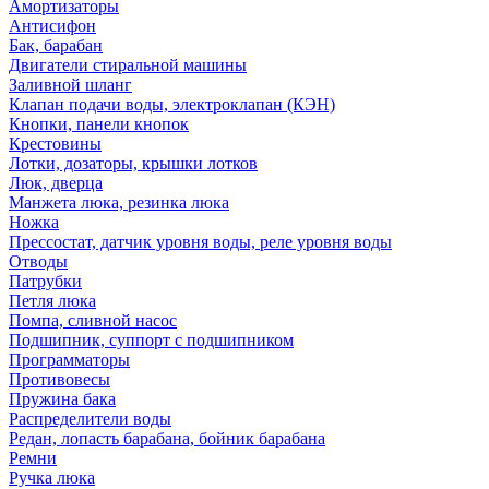
Амортизаторы
Антисифон
Бак, барабан
Двигатели стиральной машины
Заливной шланг
Клапан подачи воды, электроклапан (КЭН)
Кнопки, панели кнопок
Крестовины
Лотки, дозаторы, крышки лотков
Люк, дверца
Манжета люка, резинка люка
Ножка
Прессостат, датчик уровня воды, реле уровня воды
Отводы
Патрубки
Петля люка
Помпа, сливной насос
Подшипник, суппорт с подшипником
Программаторы
Противовесы
Пружина бака
Распределители воды
Редан, лопасть барабана, бойник барабана
Ремни
Ручка люка