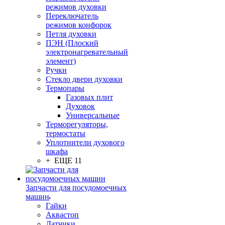
режимов духовки
Переключатель
режимов конфорок
Петля духовки
ПЭН (Плоский
электронагревательный
элемент)
Ручки
Стекло двери духовки
Термопары
Газовых плит
Духовок
Универсальные
Терморегуляторы,
термостаты
Уплотнители духового
шкафа
+ ЕЩЕ 11
Запчасти для посудомоечных
машин
Гайки
Аквастоп
Датчики