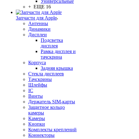
Универсальные
+ ЕЩЕ 16
Запчасти для Apple
Антенны
Динамики
Дисплеи
Подсветка
дисплея
Рамка дисплея и
тачскрина
Корпуса
Задняя крышка
Стекла дисплеев
Тачскрины
Шлейфы
IC
Винты
Держатель SIM-карты
Защитное кольцо
камеры
Камеры
Кнопки
Комплекты креплений
Коннекторы