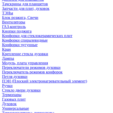
Тачскрины для планшетов
Запчасти для плит, духовок
ТЭНы
Блок розжига, Свечи
Вентиляторы
ГАЗ-контроль
Кнопки поджига
Конфорки для стеклокерамических плит
Конфорки спиралевидные
Конфорки чугунные
Кран
Крепление стекла духовки
Лампы
Модуль, плата управления
Переключатели режимов духовки
Переключатель режимов конфорок
Петля духовки
ПЭН (Плоский электронагревательный элемент)
Ручки
Стекло двери духовки
Термопары
Газовых плит
Духовок
Универсальные
Терморегуляторы, термостаты