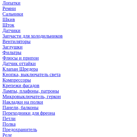
Лопатки
Ремни
Сальники
Шкив
Шток
Датчики
Запчасти для холодильников
Вентиляторы
Заглушки
Фильтры
Флюсы и припои
Датчик оттайки
Клапан Шредера
Кнопка, выключатель света
Компрессоры
Крепежи фасадов
Лампы, плафоны, патроны
Микровыключатель, геркон
Накладки на полки
Панели, балконы
Переходники для фреона
Петли
Полка
Предохранитель
Реле