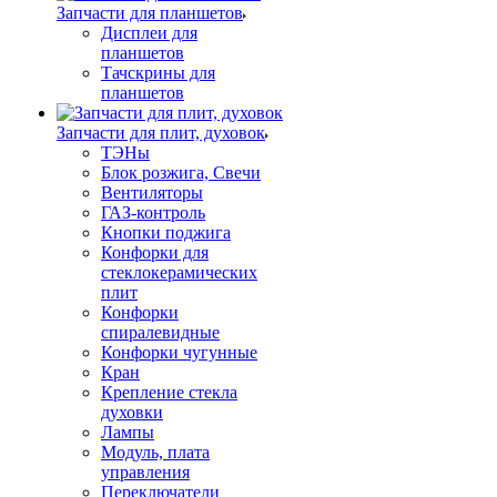
Запчасти для планшетов
Дисплеи для
планшетов
Тачскрины для
планшетов
Запчасти для плит, духовок
ТЭНы
Блок розжига, Свечи
Вентиляторы
ГАЗ-контроль
Кнопки поджига
Конфорки для
стеклокерамических
плит
Конфорки
спиралевидные
Конфорки чугунные
Кран
Крепление стекла
духовки
Лампы
Модуль, плата
управления
Переключатели