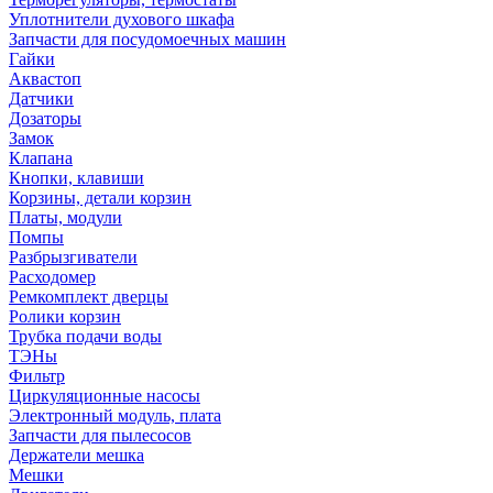
Уплотнители духового шкафа
Запчасти для посудомоечных машин
Гайки
Аквастоп
Датчики
Дозаторы
Замок
Клапана
Кнопки, клавиши
Корзины, детали корзин
Платы, модули
Помпы
Разбрызгиватели
Расходомер
Ремкомплект дверцы
Ролики корзин
Трубка подачи воды
ТЭНы
Фильтр
Циркуляционные насосы
Электронный модуль, плата
Запчасти для пылесосов
Держатели мешка
Мешки