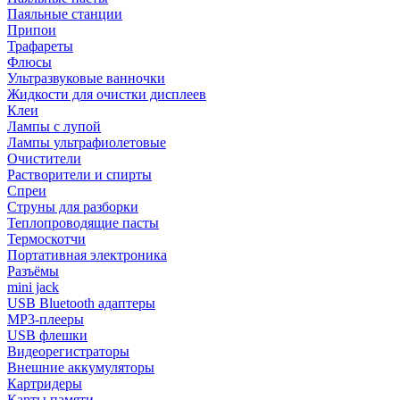
Паяльные станции
Припои
Трафареты
Флюсы
Ультразвуковые ванночки
Жидкости для очистки дисплеев
Клеи
Лампы с лупой
Лампы ультрафиолетовые
Очистители
Растворители и спирты
Спреи
Струны для разборки
Теплопроводящие пасты
Термоскотчи
Портативная электроника
Разъёмы
mini jack
USB Bluetooth адаптеры
MP3-плееры
USB флешки
Видеорегистраторы
Внешние аккумуляторы
Картридеры
Карты памяти