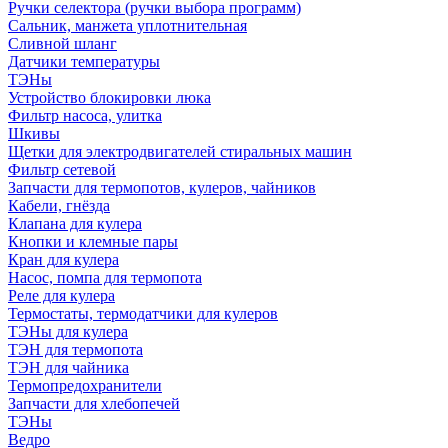
Ручки селектора (ручки выбора программ)
Сальник, манжета уплотнительная
Сливной шланг
Датчики температуры
ТЭНы
Устройство блокировки люка
Фильтр насоса, улитка
Шкивы
Щетки для электродвигателей стиральных машин
Фильтр сетевой
Запчасти для термопотов, кулеров, чайников
Кабели, гнёзда
Клапана для кулера
Кнопки и клемные пары
Кран для кулера
Насос, помпа для термопота
Реле для кулера
Термостаты, термодатчики для кулеров
ТЭНы для кулера
ТЭН для термопота
ТЭН для чайника
Термопредохранители
Запчасти для хлебопечей
ТЭНы
Ведро