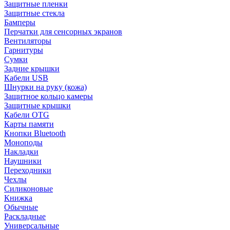
Защитные пленки
Защитные стекла
Бамперы
Перчатки для сенсорных экранов
Вентиляторы
Гарнитуры
Сумки
Задние крышки
Кабели USB
Шнурки на руку (кожа)
Защитное кольцо камеры
Защитные крышки
Кабели OTG
Карты памяти
Кнопки Bluetooth
Моноподы
Накладки
Наушники
Переходники
Чехлы
Силиконовые
Книжка
Обычные
Раскладные
Универсальные