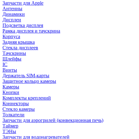
Запчасти для Apple
Антенны
Динамики
Дисплеи
Подсветка дисплея
Рамка дисплея и тачскрина
Корпуса
Задняя крышка
Стекла дисплеев
Тачскрины
Шлейфы
IC
Винты
Держатель SIM-карты
Защитное кольцо камеры
Камеры
Кнопки
Комплекты креплений
Коннекторы
Стекло камеры
Толкатели
Запчасти для аэрогрилей (конвекционная печь)
Таймер
ТЭНы
Запчасти для водонагревателей