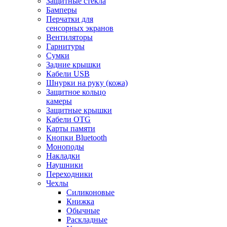
Защитные стекла
Бамперы
Перчатки для
сенсорных экранов
Вентиляторы
Гарнитуры
Сумки
Задние крышки
Кабели USB
Шнурки на руку (кожа)
Защитное кольцо
камеры
Защитные крышки
Кабели OTG
Карты памяти
Кнопки Bluetooth
Моноподы
Накладки
Наушники
Переходники
Чехлы
Силиконовые
Книжка
Обычные
Раскладные