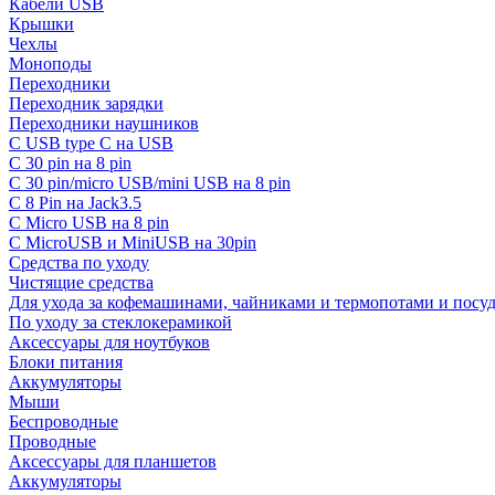
Кабели USB
Крышки
Чехлы
Моноподы
Переходники
Переходник зарядки
Переходники наушников
С USB type C на USB
С 30 pin на 8 pin
С 30 pin/micro USB/mini USB на 8 pin
С 8 Pin на Jack3.5
С Micro USB на 8 pin
С MicroUSB и MiniUSB на 30pin
Средства по уходу
Чистящие средства
Для ухода за кофемашинами, чайниками и термопотами и пос
По уходу за стеклокерамикой
Аксессуары для ноутбуков
Блоки питания
Аккумуляторы
Мыши
Беспроводные
Проводные
Аксессуары для планшетов
Аккумуляторы