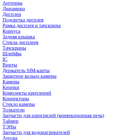
Антенны
Динамики
Дисплеи
Подсветка дисплея
Рамка дисплея и тачскрина
Корпуса
Задняя крышка
Стекла дисплеев
Тачскрины
Шлейфы
IC
Винты
Держатель SIM-карты
Защитное кольцо камеры
Камеры
Кнопки
Комплекты креплений
Коннекторы
Стекло камеры
Толкатели
Запчасти для аэрогрилей (конвекционная печь)
Таймер
ТЭНы
Запчасти для водонагревателей
Аноды