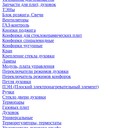
Запчасти для плит, духовок
ТЭНы
Блок розжига, Свечи
Вентиляторы
ГАЗ-контроль
Кнопки поджига
Конфорки для стеклокерамических плит
Конфорки спиралевидные
Конфорки чугунные
Кран
Крепление стекла духовки
Лампы
Модуль, плата управления
Переключатели режимов духовки
Переключатель режимов конфорок
Петля духовки
ПЭН (Плоский электронагревательный элемент)
Ручки
Стекло двери духовки
Термопары
Газовых плит
Духовок
Универсальные
Терморегуляторы, термостаты
Уплотнители духового шкафа