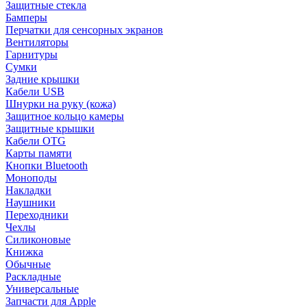
Защитные стекла
Бамперы
Перчатки для сенсорных экранов
Вентиляторы
Гарнитуры
Сумки
Задние крышки
Кабели USB
Шнурки на руку (кожа)
Защитное кольцо камеры
Защитные крышки
Кабели OTG
Карты памяти
Кнопки Bluetooth
Моноподы
Накладки
Наушники
Переходники
Чехлы
Силиконовые
Книжка
Обычные
Раскладные
Универсальные
Запчасти для Apple