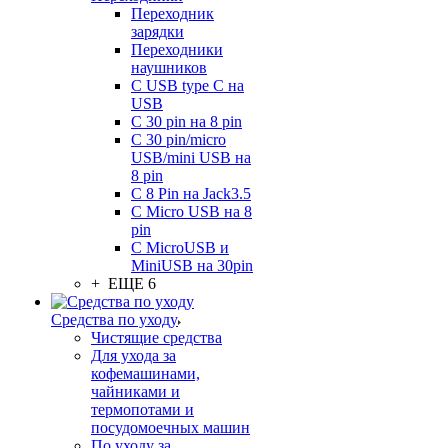
Переходник
зарядки
Переходники
наушников
С USB type C на
USB
С 30 pin на 8 pin
С 30 pin/micro
USB/mini USB на
8 pin
С 8 Pin на Jack3.5
С Micro USB на 8
pin
С MicroUSB и
MiniUSB на 30pin
+ ЕЩЕ 6
Средства по уходу
Чистящие средства
Для ухода за
кофемашинами,
чайниками и
термопотами и
посудомоечных машин
По уходу за