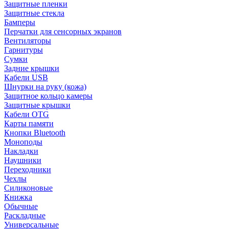
Защитные пленки
Защитные стекла
Бамперы
Перчатки для сенсорных экранов
Вентиляторы
Гарнитуры
Сумки
Задние крышки
Кабели USB
Шнурки на руку (кожа)
Защитное кольцо камеры
Защитные крышки
Кабели OTG
Карты памяти
Кнопки Bluetooth
Моноподы
Накладки
Наушники
Переходники
Чехлы
Силиконовые
Книжка
Обычные
Раскладные
Универсальные