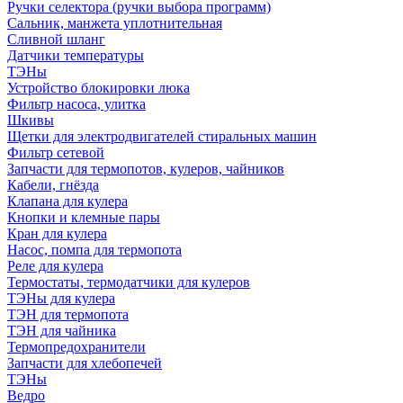
Ручки селектора (ручки выбора программ)
Сальник, манжета уплотнительная
Сливной шланг
Датчики температуры
ТЭНы
Устройство блокировки люка
Фильтр насоса, улитка
Шкивы
Щетки для электродвигателей стиральных машин
Фильтр сетевой
Запчасти для термопотов, кулеров, чайников
Кабели, гнёзда
Клапана для кулера
Кнопки и клемные пары
Кран для кулера
Насос, помпа для термопота
Реле для кулера
Термостаты, термодатчики для кулеров
ТЭНы для кулера
ТЭН для термопота
ТЭН для чайника
Термопредохранители
Запчасти для хлебопечей
ТЭНы
Ведро