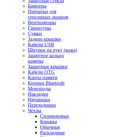
Защитные стекла
Бамперы
Перчатки для
сенсорных экранов
Вентиляторы
Гарнитуры
Сумки
Задние крышки
Кабели USB
Шнурки на руку (кожа)
Защитное кольцо
камеры
Защитные крышки
Кабели OTG
Карты памяти
Кнопки Bluetooth
Моноподы
Накладки
Наушники
Переходники
Чехлы
Силиконовые
Книжка
Обычные
Раскладные