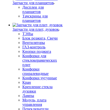
Запчасти для планшетов
Дисплеи для
планшетов
Тачскрины для
планшетов
Запчасти для плит, духовок
ТЭНы
Блок розжига, Свечи
Вентиляторы
ГАЗ-контроль
Кнопки поджига
Конфорки для
стеклокерамических
плит
Конфорки
спиралевидные
Конфорки чугунные
Кран
Крепление стекла
духовки
Лампы
Модуль, плата
управления
Переключатели