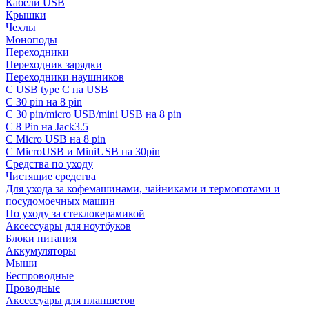
Кабели USB
Крышки
Чехлы
Моноподы
Переходники
Переходник зарядки
Переходники наушников
С USB type C на USB
С 30 pin на 8 pin
С 30 pin/micro USB/mini USB на 8 pin
С 8 Pin на Jack3.5
С Micro USB на 8 pin
С MicroUSB и MiniUSB на 30pin
Средства по уходу
Чистящие средства
Для ухода за кофемашинами, чайниками и термопотами и
посудомоечных машин
По уходу за стеклокерамикой
Аксессуары для ноутбуков
Блоки питания
Аккумуляторы
Мыши
Беспроводные
Проводные
Аксессуары для планшетов