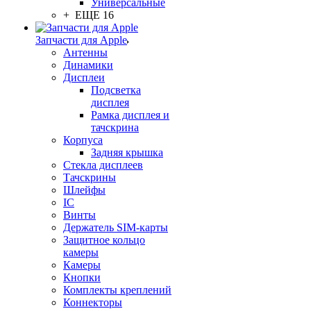
Универсальные
+ ЕЩЕ 16
Запчасти для Apple
Антенны
Динамики
Дисплеи
Подсветка
дисплея
Рамка дисплея и
тачскрина
Корпуса
Задняя крышка
Стекла дисплеев
Тачскрины
Шлейфы
IC
Винты
Держатель SIM-карты
Защитное кольцо
камеры
Камеры
Кнопки
Комплекты креплений
Коннекторы