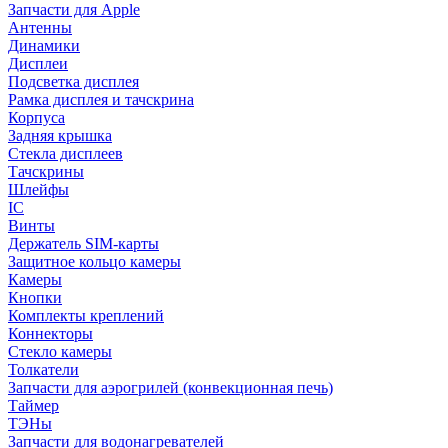
Запчасти для Apple
Антенны
Динамики
Дисплеи
Подсветка дисплея
Рамка дисплея и тачскрина
Корпуса
Задняя крышка
Стекла дисплеев
Тачскрины
Шлейфы
IC
Винты
Держатель SIM-карты
Защитное кольцо камеры
Камеры
Кнопки
Комплекты креплений
Коннекторы
Стекло камеры
Толкатели
Запчасти для аэрогрилей (конвекционная печь)
Таймер
ТЭНы
Запчасти для водонагревателей