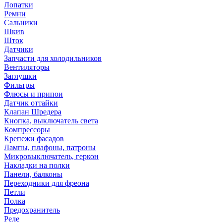
Лопатки
Ремни
Сальники
Шкив
Шток
Датчики
Запчасти для холодильников
Вентиляторы
Заглушки
Фильтры
Флюсы и припои
Датчик оттайки
Клапан Шредера
Кнопка, выключатель света
Компрессоры
Крепежи фасадов
Лампы, плафоны, патроны
Микровыключатель, геркон
Накладки на полки
Панели, балконы
Переходники для фреона
Петли
Полка
Предохранитель
Реле