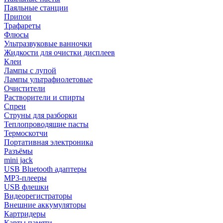
Паяльные станции
Припои
Трафареты
Флюсы
Ультразвуковые ванночки
Жидкости для очистки дисплеев
Клеи
Лампы с лупой
Лампы ультрафиолетовые
Очистители
Растворители и спирты
Спреи
Струны для разборки
Теплопроводящие пасты
Термоскотчи
Портативная электроника
Разъёмы
mini jack
USB Bluetooth адаптеры
MP3-плееры
USB флешки
Видеорегистраторы
Внешние аккумуляторы
Картридеры
Карты памяти