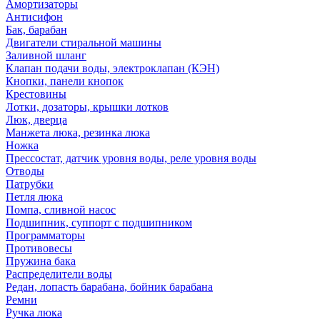
Амортизаторы
Антисифон
Бак, барабан
Двигатели стиральной машины
Заливной шланг
Клапан подачи воды, электроклапан (КЭН)
Кнопки, панели кнопок
Крестовины
Лотки, дозаторы, крышки лотков
Люк, дверца
Манжета люка, резинка люка
Ножка
Прессостат, датчик уровня воды, реле уровня воды
Отводы
Патрубки
Петля люка
Помпа, сливной насос
Подшипник, суппорт с подшипником
Программаторы
Противовесы
Пружина бака
Распределители воды
Редан, лопасть барабана, бойник барабана
Ремни
Ручка люка