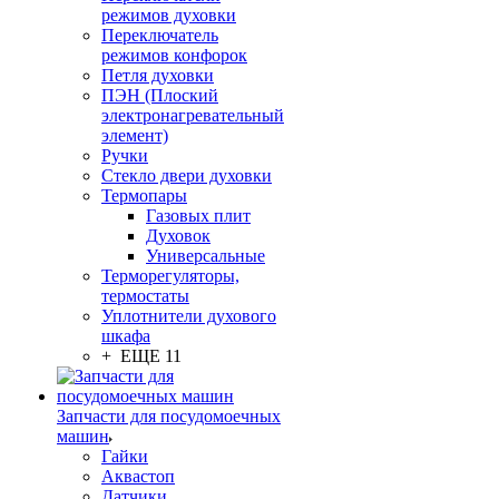
режимов духовки
Переключатель
режимов конфорок
Петля духовки
ПЭН (Плоский
электронагревательный
элемент)
Ручки
Стекло двери духовки
Термопары
Газовых плит
Духовок
Универсальные
Терморегуляторы,
термостаты
Уплотнители духового
шкафа
+ ЕЩЕ 11
Запчасти для посудомоечных
машин
Гайки
Аквастоп
Датчики