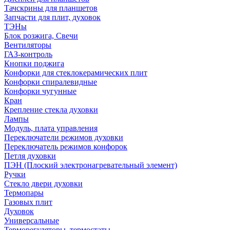
Тачскрины для планшетов
Запчасти для плит, духовок
ТЭНы
Блок розжига, Свечи
Вентиляторы
ГАЗ-контроль
Кнопки поджига
Конфорки для стеклокерамических плит
Конфорки спиралевидные
Конфорки чугунные
Кран
Крепление стекла духовки
Лампы
Модуль, плата управления
Переключатели режимов духовки
Переключатель режимов конфорок
Петля духовки
ПЭН (Плоский электронагревательный элемент)
Ручки
Стекло двери духовки
Термопары
Газовых плит
Духовок
Универсальные
Терморегуляторы, термостаты