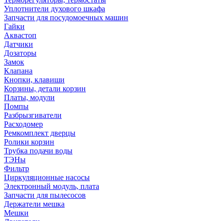
Уплотнители духового шкафа
Запчасти для посудомоечных машин
Гайки
Аквастоп
Датчики
Дозаторы
Замок
Клапана
Кнопки, клавиши
Корзины, детали корзин
Платы, модули
Помпы
Разбрызгиватели
Расходомер
Ремкомплект дверцы
Ролики корзин
Трубка подачи воды
ТЭНы
Фильтр
Циркуляционные насосы
Электронный модуль, плата
Запчасти для пылесосов
Держатели мешка
Мешки