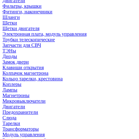
Двигатели
Фильтры, крышки
Фитинги, наконечники
Шланги
Щетки
Щетки двигателя
Электронная плата, модуль управления
Трубки телескопические
Запчасти для СВЧ
ТЭНы
Диоды
Замок двери
Клавиши открытия
Колпачок магнетрона
Кольцо тарелки, крестовина
Коплеры
Лампы
Магнетроны
Микровыключатели
Двигатели
Предохранители
Слюда
Тарелки
Трансформаторы
Модуль управления