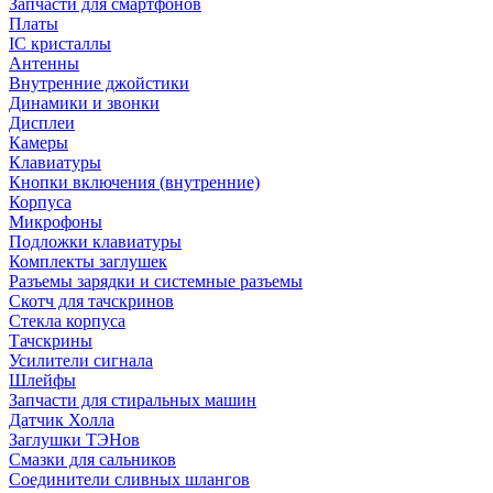
Запчасти для смартфонов
Платы
IC кристаллы
Антенны
Внутренние джойстики
Динамики и звонки
Дисплеи
Камеры
Клавиатуры
Кнопки включения (внутренние)
Корпуса
Микрофоны
Подложки клавиатуры
Комплекты заглушек
Разъемы зарядки и системные разъемы
Скотч для тачскринов
Стекла корпуса
Тачскрины
Усилители сигнала
Шлейфы
Запчасти для стиральных машин
Датчик Холла
Заглушки ТЭНов
Смазки для сальников
Соединители сливных шлангов