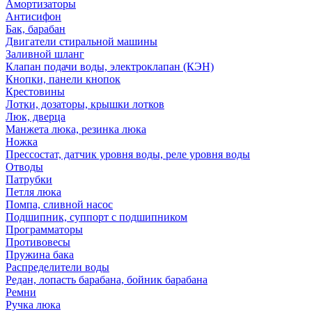
Амортизаторы
Антисифон
Бак, барабан
Двигатели стиральной машины
Заливной шланг
Клапан подачи воды, электроклапан (КЭН)
Кнопки, панели кнопок
Крестовины
Лотки, дозаторы, крышки лотков
Люк, дверца
Манжета люка, резинка люка
Ножка
Прессостат, датчик уровня воды, реле уровня воды
Отводы
Патрубки
Петля люка
Помпа, сливной насос
Подшипник, суппорт с подшипником
Программаторы
Противовесы
Пружина бака
Распределители воды
Редан, лопасть барабана, бойник барабана
Ремни
Ручка люка