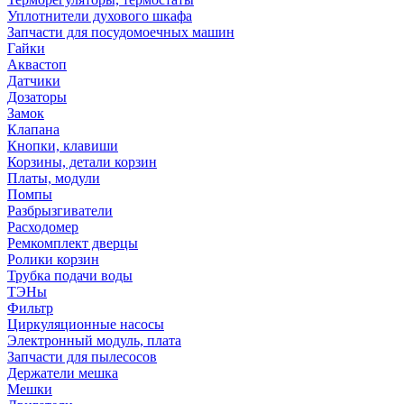
Уплотнители духового шкафа
Запчасти для посудомоечных машин
Гайки
Аквастоп
Датчики
Дозаторы
Замок
Клапана
Кнопки, клавиши
Корзины, детали корзин
Платы, модули
Помпы
Разбрызгиватели
Расходомер
Ремкомплект дверцы
Ролики корзин
Трубка подачи воды
ТЭНы
Фильтр
Циркуляционные насосы
Электронный модуль, плата
Запчасти для пылесосов
Держатели мешка
Мешки