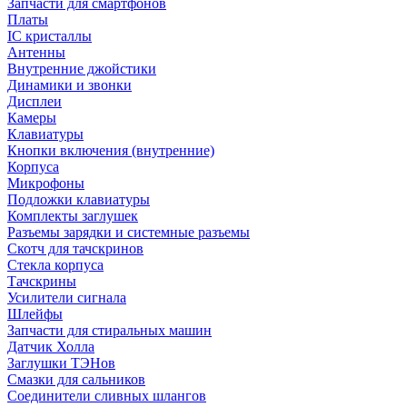
Запчасти для смартфонов
Платы
IC кристаллы
Антенны
Внутренние джойстики
Динамики и звонки
Дисплеи
Камеры
Клавиатуры
Кнопки включения (внутренние)
Корпуса
Микрофоны
Подложки клавиатуры
Комплекты заглушек
Разъемы зарядки и системные разъемы
Скотч для тачскринов
Стекла корпуса
Тачскрины
Усилители сигнала
Шлейфы
Запчасти для стиральных машин
Датчик Холла
Заглушки ТЭНов
Смазки для сальников
Соединители сливных шлангов