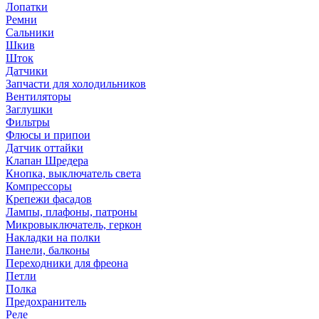
Лопатки
Ремни
Сальники
Шкив
Шток
Датчики
Запчасти для холодильников
Вентиляторы
Заглушки
Фильтры
Флюсы и припои
Датчик оттайки
Клапан Шредера
Кнопка, выключатель света
Компрессоры
Крепежи фасадов
Лампы, плафоны, патроны
Микровыключатель, геркон
Накладки на полки
Панели, балконы
Переходники для фреона
Петли
Полка
Предохранитель
Реле