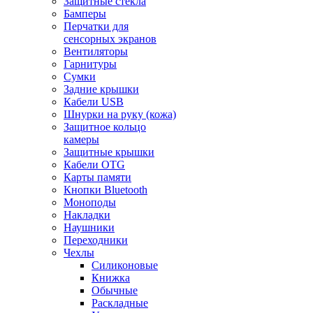
Защитные стекла
Бамперы
Перчатки для
сенсорных экранов
Вентиляторы
Гарнитуры
Сумки
Задние крышки
Кабели USB
Шнурки на руку (кожа)
Защитное кольцо
камеры
Защитные крышки
Кабели OTG
Карты памяти
Кнопки Bluetooth
Моноподы
Накладки
Наушники
Переходники
Чехлы
Силиконовые
Книжка
Обычные
Раскладные