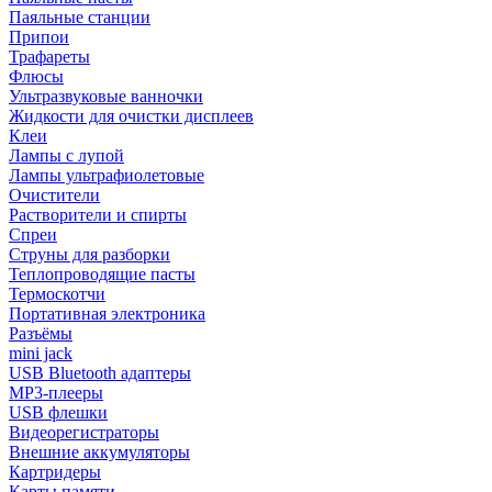
Паяльные станции
Припои
Трафареты
Флюсы
Ультразвуковые ванночки
Жидкости для очистки дисплеев
Клеи
Лампы с лупой
Лампы ультрафиолетовые
Очистители
Растворители и спирты
Спреи
Струны для разборки
Теплопроводящие пасты
Термоскотчи
Портативная электроника
Разъёмы
mini jack
USB Bluetooth адаптеры
MP3-плееры
USB флешки
Видеорегистраторы
Внешние аккумуляторы
Картридеры
Карты памяти