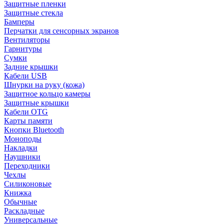
Защитные пленки
Защитные стекла
Бамперы
Перчатки для сенсорных экранов
Вентиляторы
Гарнитуры
Сумки
Задние крышки
Кабели USB
Шнурки на руку (кожа)
Защитное кольцо камеры
Защитные крышки
Кабели OTG
Карты памяти
Кнопки Bluetooth
Моноподы
Накладки
Наушники
Переходники
Чехлы
Силиконовые
Книжка
Обычные
Раскладные
Универсальные