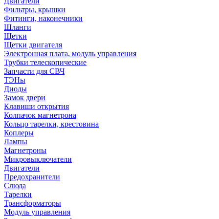
Двигатели
Фильтры, крышки
Фитинги, наконечники
Шланги
Щетки
Щетки двигателя
Электронная плата, модуль управления
Трубки телескопические
Запчасти для СВЧ
ТЭНы
Диоды
Замок двери
Клавиши открытия
Колпачок магнетрона
Кольцо тарелки, крестовина
Коплеры
Лампы
Магнетроны
Микровыключатели
Двигатели
Предохранители
Слюда
Тарелки
Трансформаторы
Модуль управления