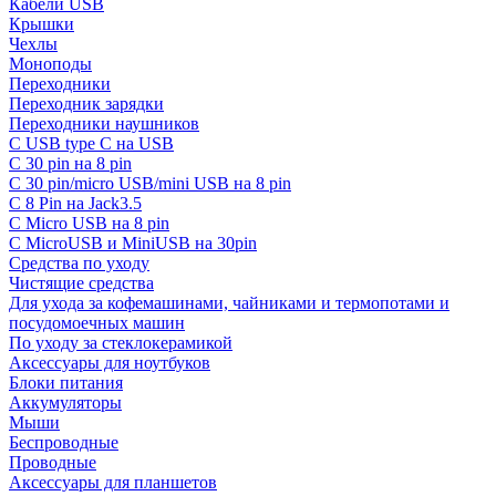
Кабели USB
Крышки
Чехлы
Моноподы
Переходники
Переходник зарядки
Переходники наушников
С USB type C на USB
С 30 pin на 8 pin
С 30 pin/micro USB/mini USB на 8 pin
С 8 Pin на Jack3.5
С Micro USB на 8 pin
С MicroUSB и MiniUSB на 30pin
Средства по уходу
Чистящие средства
Для ухода за кофемашинами, чайниками и термопотами и
посудомоечных машин
По уходу за стеклокерамикой
Аксессуары для ноутбуков
Блоки питания
Аккумуляторы
Мыши
Беспроводные
Проводные
Аксессуары для планшетов