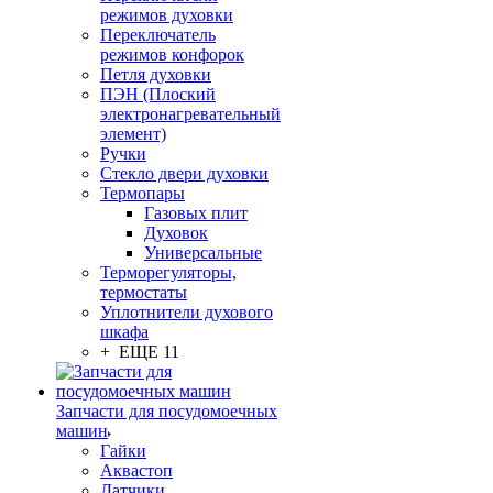
режимов духовки
Переключатель
режимов конфорок
Петля духовки
ПЭН (Плоский
электронагревательный
элемент)
Ручки
Стекло двери духовки
Термопары
Газовых плит
Духовок
Универсальные
Терморегуляторы,
термостаты
Уплотнители духового
шкафа
+ ЕЩЕ 11
Запчасти для посудомоечных
машин
Гайки
Аквастоп
Датчики