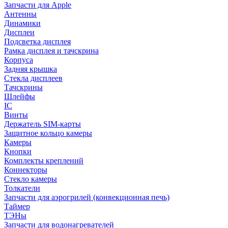
Запчасти для Apple
Антенны
Динамики
Дисплеи
Подсветка дисплея
Рамка дисплея и тачскрина
Корпуса
Задняя крышка
Стекла дисплеев
Тачскрины
Шлейфы
IC
Винты
Держатель SIM-карты
Защитное кольцо камеры
Камеры
Кнопки
Комплекты креплений
Коннекторы
Стекло камеры
Толкатели
Запчасти для аэрогрилей (конвекционная печь)
Таймер
ТЭНы
Запчасти для водонагревателей