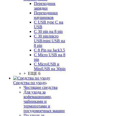
Переходник
зарядки
Переходники
наушников
С USB type C на
USB
С 30 pin на 8 pin
С 30 pin/micro
USB/mini USB на
8 pin
С 8 Pin на Jack3.5
С Micro USB на 8
pin
С MicroUSB и
MiniUSB на 30pin
+ ЕЩЕ 6
Средства по уходу
Чистящие средства
Для ухода за
кофемашинами,
чайниками и
термопотами и
посудомоечных машин
По уходу за