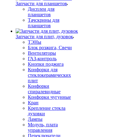
Запчасти для планшетов
Дисплеи для
планшетов
Тачскрины для
планшетов
Запчасти для плит, духовок
ТЭНы
Блок розжига, Свечи
Вентиляторы
ГАЗ-контроль
Кнопки поджига
Конфорки для
стеклокерамических
плит
Конфорки
спиралевидные
Конфорки чугунные
Кран
Крепление стекла
духовки
Лампы
Модуль, плата
управления
Переключатели