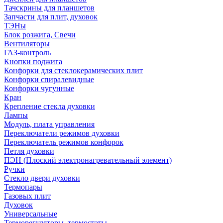
Тачскрины для планшетов
Запчасти для плит, духовок
ТЭНы
Блок розжига, Свечи
Вентиляторы
ГАЗ-контроль
Кнопки поджига
Конфорки для стеклокерамических плит
Конфорки спиралевидные
Конфорки чугунные
Кран
Крепление стекла духовки
Лампы
Модуль, плата управления
Переключатели режимов духовки
Переключатель режимов конфорок
Петля духовки
ПЭН (Плоский электронагревательный элемент)
Ручки
Стекло двери духовки
Термопары
Газовых плит
Духовок
Универсальные
Терморегуляторы, термостаты