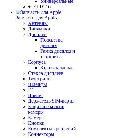
Универсальные
+ ЕЩЕ 16
Запчасти для Apple
Антенны
Динамики
Дисплеи
Подсветка
дисплея
Рамка дисплея и
тачскрина
Корпуса
Задняя крышка
Стекла дисплеев
Тачскрины
Шлейфы
IC
Винты
Держатель SIM-карты
Защитное кольцо
камеры
Камеры
Кнопки
Комплекты креплений
Коннекторы