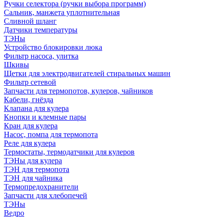
Ручки селектора (ручки выбора программ)
Сальник, манжета уплотнительная
Сливной шланг
Датчики температуры
ТЭНы
Устройство блокировки люка
Фильтр насоса, улитка
Шкивы
Щетки для электродвигателей стиральных машин
Фильтр сетевой
Запчасти для термопотов, кулеров, чайников
Кабели, гнёзда
Клапана для кулера
Кнопки и клемные пары
Кран для кулера
Насос, помпа для термопота
Реле для кулера
Термостаты, термодатчики для кулеров
ТЭНы для кулера
ТЭН для термопота
ТЭН для чайника
Термопредохранители
Запчасти для хлебопечей
ТЭНы
Ведро