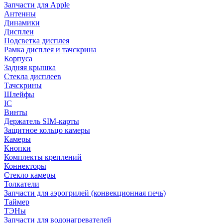
Запчасти для Apple
Антенны
Динамики
Дисплеи
Подсветка дисплея
Рамка дисплея и тачскрина
Корпуса
Задняя крышка
Стекла дисплеев
Тачскрины
Шлейфы
IC
Винты
Держатель SIM-карты
Защитное кольцо камеры
Камеры
Кнопки
Комплекты креплений
Коннекторы
Стекло камеры
Толкатели
Запчасти для аэрогрилей (конвекционная печь)
Таймер
ТЭНы
Запчасти для водонагревателей