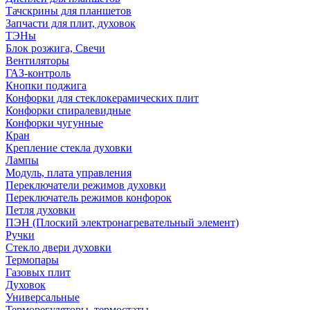
Тачскрины для планшетов
Запчасти для плит, духовок
ТЭНы
Блок розжига, Свечи
Вентиляторы
ГАЗ-контроль
Кнопки поджига
Конфорки для стеклокерамических плит
Конфорки спиралевидные
Конфорки чугунные
Кран
Крепление стекла духовки
Лампы
Модуль, плата управления
Переключатели режимов духовки
Переключатель режимов конфорок
Петля духовки
ПЭН (Плоский электронагревательный элемент)
Ручки
Стекло двери духовки
Термопары
Газовых плит
Духовок
Универсальные
Терморегуляторы, термостаты