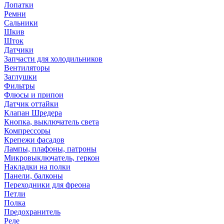
Лопатки
Ремни
Сальники
Шкив
Шток
Датчики
Запчасти для холодильников
Вентиляторы
Заглушки
Фильтры
Флюсы и припои
Датчик оттайки
Клапан Шредера
Кнопка, выключатель света
Компрессоры
Крепежи фасадов
Лампы, плафоны, патроны
Микровыключатель, геркон
Накладки на полки
Панели, балконы
Переходники для фреона
Петли
Полка
Предохранитель
Реле