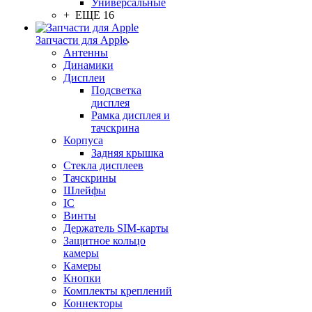
Универсальные
+ ЕЩЕ 16
Запчасти для Apple
Антенны
Динамики
Дисплеи
Подсветка
дисплея
Рамка дисплея и
тачскрина
Корпуса
Задняя крышка
Стекла дисплеев
Тачскрины
Шлейфы
IC
Винты
Держатель SIM-карты
Защитное кольцо
камеры
Камеры
Кнопки
Комплекты креплений
Коннекторы