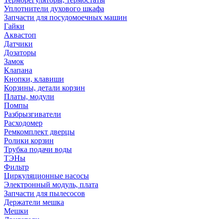
Уплотнители духового шкафа
Запчасти для посудомоечных машин
Гайки
Аквастоп
Датчики
Дозаторы
Замок
Клапана
Кнопки, клавиши
Корзины, детали корзин
Платы, модули
Помпы
Разбрызгиватели
Расходомер
Ремкомплект дверцы
Ролики корзин
Трубка подачи воды
ТЭНы
Фильтр
Циркуляционные насосы
Электронный модуль, плата
Запчасти для пылесосов
Держатели мешка
Мешки