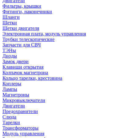
Двигатели
Фильтры, крышки
Фитинги, наконечники
Шланги
Щетки
Щетки двигателя
Электронная плата, модуль управления
Трубки телескопические
Запчасти для СВЧ
ТЭНы
Диоды
Замок двери
Клавиши открытия
Колпачок магнетрона
Кольцо тарелки, крестовина
Коплеры
Лампы
Магнетроны
Микровыключатели
Двигатели
Предохранители
Слюда
Тарелки
Трансформаторы
Модуль управления