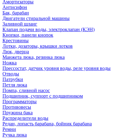
Амортизаторы
Антисифон
Бак, барабан
Двигатели стиральной машины
Заливной шланг
Клапан подачи воды, электроклапан (КЭН)
Кнопки, панели кнопок
Крестовины
Лотки, дозаторы, крышки лотков
Люк, дверца
Манжета люка, резинка люка
Ножка
Прессостат, датчик уровня воды, реле уровня воды
Отводы
Патрубки
Петля люка
Помпа, сливной насос
Подшипник, суппорт с подшипником
Программаторы
Противовесы
Пружина бака
Распределители воды
Редан, лопасть барабана, бойник барабана
Ремни
Ручка люка