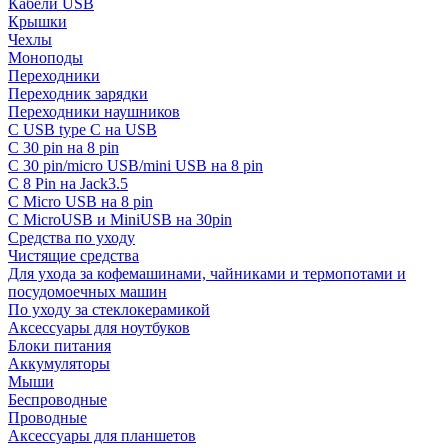
Кабели USB
Крышки
Чехлы
Моноподы
Переходники
Переходник зарядки
Переходники наушников
С USB type C на USB
С 30 pin на 8 pin
С 30 pin/micro USB/mini USB на 8 pin
С 8 Pin на Jack3.5
С Micro USB на 8 pin
С MicroUSB и MiniUSB на 30pin
Средства по уходу
Чистящие средства
Для ухода за кофемашинами, чайниками и термопотами и
посудомоечных машин
По уходу за стеклокерамикой
Аксессуары для ноутбуков
Блоки питания
Аккумуляторы
Мыши
Беспроводные
Проводные
Аксессуары для планшетов