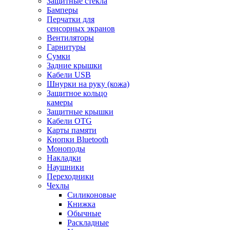
Защитные стекла
Бамперы
Перчатки для
сенсорных экранов
Вентиляторы
Гарнитуры
Сумки
Задние крышки
Кабели USB
Шнурки на руку (кожа)
Защитное кольцо
камеры
Защитные крышки
Кабели OTG
Карты памяти
Кнопки Bluetooth
Моноподы
Накладки
Наушники
Переходники
Чехлы
Силиконовые
Книжка
Обычные
Раскладные