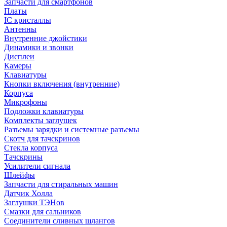
Запчасти для смартфонов
Платы
IC кристаллы
Антенны
Внутренние джойстики
Динамики и звонки
Дисплеи
Камеры
Клавиатуры
Кнопки включения (внутренние)
Корпуса
Микрофоны
Подложки клавиатуры
Комплекты заглушек
Разъемы зарядки и системные разъемы
Скотч для тачскринов
Стекла корпуса
Тачскрины
Усилители сигнала
Шлейфы
Запчасти для стиральных машин
Датчик Холла
Заглушки ТЭНов
Смазки для сальников
Соединители сливных шлангов