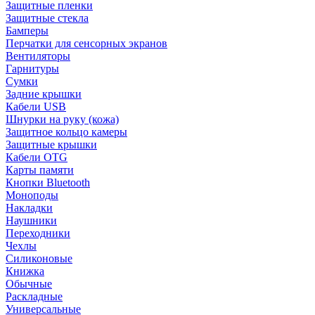
Защитные пленки
Защитные стекла
Бамперы
Перчатки для сенсорных экранов
Вентиляторы
Гарнитуры
Сумки
Задние крышки
Кабели USB
Шнурки на руку (кожа)
Защитное кольцо камеры
Защитные крышки
Кабели OTG
Карты памяти
Кнопки Bluetooth
Моноподы
Накладки
Наушники
Переходники
Чехлы
Силиконовые
Книжка
Обычные
Раскладные
Универсальные