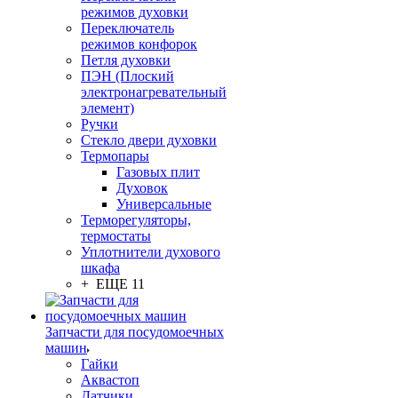
режимов духовки
Переключатель
режимов конфорок
Петля духовки
ПЭН (Плоский
электронагревательный
элемент)
Ручки
Стекло двери духовки
Термопары
Газовых плит
Духовок
Универсальные
Терморегуляторы,
термостаты
Уплотнители духового
шкафа
+ ЕЩЕ 11
Запчасти для посудомоечных
машин
Гайки
Аквастоп
Датчики