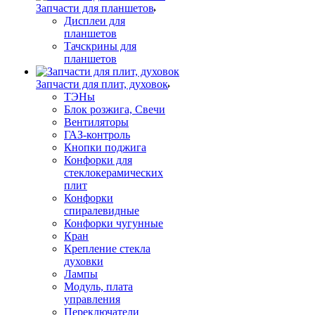
Запчасти для планшетов
Дисплеи для
планшетов
Тачскрины для
планшетов
Запчасти для плит, духовок
ТЭНы
Блок розжига, Свечи
Вентиляторы
ГАЗ-контроль
Кнопки поджига
Конфорки для
стеклокерамических
плит
Конфорки
спиралевидные
Конфорки чугунные
Кран
Крепление стекла
духовки
Лампы
Модуль, плата
управления
Переключатели