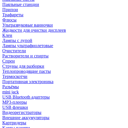
Паяльные станции
Припои
Трафареты
Флюсы
Ультразвуковые ванночки
Жидкости для очистки дисплеев
Клеи
Лампы с лупой
Лампы ультрафиолетовые
Очистители
Растворители и спирты
Спреи
Струны для разборки
Теплопроводящие пасты
Термоскотчи
Портативная электроника
Разъёмы
mini jack
USB Bluetooth адаптеры
MP3-плееры
USB флешки
Видеорегистраторы
Внешние аккумуляторы
Картридеры
Карты памяти