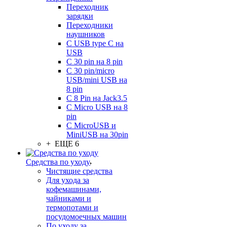
Переходник
зарядки
Переходники
наушников
С USB type C на
USB
С 30 pin на 8 pin
С 30 pin/micro
USB/mini USB на
8 pin
С 8 Pin на Jack3.5
С Micro USB на 8
pin
С MicroUSB и
MiniUSB на 30pin
+ ЕЩЕ 6
Средства по уходу
Чистящие средства
Для ухода за
кофемашинами,
чайниками и
термопотами и
посудомоечных машин
По уходу за