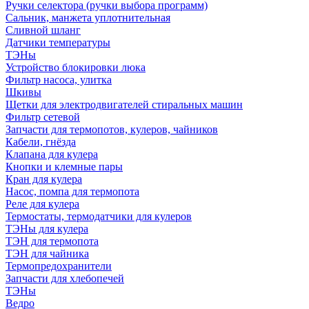
Ручки селектора (ручки выбора программ)
Сальник, манжета уплотнительная
Сливной шланг
Датчики температуры
ТЭНы
Устройство блокировки люка
Фильтр насоса, улитка
Шкивы
Щетки для электродвигателей стиральных машин
Фильтр сетевой
Запчасти для термопотов, кулеров, чайников
Кабели, гнёзда
Клапана для кулера
Кнопки и клемные пары
Кран для кулера
Насос, помпа для термопота
Реле для кулера
Термостаты, термодатчики для кулеров
ТЭНы для кулера
ТЭН для термопота
ТЭН для чайника
Термопредохранители
Запчасти для хлебопечей
ТЭНы
Ведро