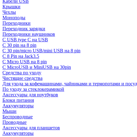
Кабели USB
Крышки
Чехлы
Моноподы
Переходники
Переходник зарядки
Переходники наушников
С USB type C на USB
С 30 pin на 8 pin
С 30 pin/micro USB/mini USB на 8 pin
С 8 Pin на Jack3.5
С Micro USB на 8 pin
С MicroUSB и MiniUSB на 30pin
Средства по уходу
Чистящие средства
Для ухода за кофемашинами, чайниками и термопотами и пос
По уходу за стеклокерамикой
Аксессуары для ноутбуков
Блоки питания
Аккумуляторы
Мыши
Беспроводные
Проводные
Аксессуары для планшетов
Аккумуляторы