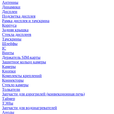
Антенны
Динамики
Дисплеи
Подсветка дисплея
Рамка дисплея и тачскрина
Корпуса
Задняя крышка
Стекла дисплеев
Тачскрины
Шлейфы
IC
Винты
Держатель SIM-карты
Защитное кольцо камеры
Камеры
Кнопки
Комплекты креплений
Коннекторы
Стекло камеры
Толкатели
Запчасти для аэрогрилей (конвекционная печь)
Таймер
ТЭНы
Запчасти для водонагревателей
Аноды