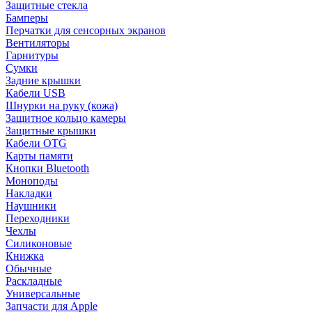
Защитные стекла
Бамперы
Перчатки для сенсорных экранов
Вентиляторы
Гарнитуры
Сумки
Задние крышки
Кабели USB
Шнурки на руку (кожа)
Защитное кольцо камеры
Защитные крышки
Кабели OTG
Карты памяти
Кнопки Bluetooth
Моноподы
Накладки
Наушники
Переходники
Чехлы
Силиконовые
Книжка
Обычные
Раскладные
Универсальные
Запчасти для Apple