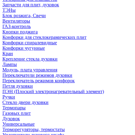
Запчасти для плит, духовок
ТЭНы
Блок розжига, Свечи
Вентиляторы
ГАЗ-контроль
Кнопки поджига
Конфорки для стеклокерамических плит
Конфорки спиралевидные
Конфорки чугунные
Кран
Крепление стекла духовки
Лампы
Модуль, плата управления
Переключатели режимов духовки
Переключатель режимов конфорок
Петля духовки
ПЭН (Плоский электронагревательный элемент)
Ручки
Стекло двери духовки
Термопары
Газовых плит
Духовок
Универсальные
Терморегуляторы, термостаты
Уплотнители духового шкафа