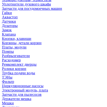
Уплотнители духового шкафа
Запчасти для посудомоечных машин
Гайки
Аквастоп
Датчики
Дозаторы
Замок
Клапана
Кнопки, клавиши
Корзины, детали корзин
Платы, модули
Помпы
Разбрызгиватели
Расходомер
Ремкомплект дверцы
Ролики корзин
Трубка подачи воды
ТЭНы
Фильтр
Циркуляционные насосы
Электронный модуль, плата
Запчасти для пылесосов
Держатели мешка
Мешки