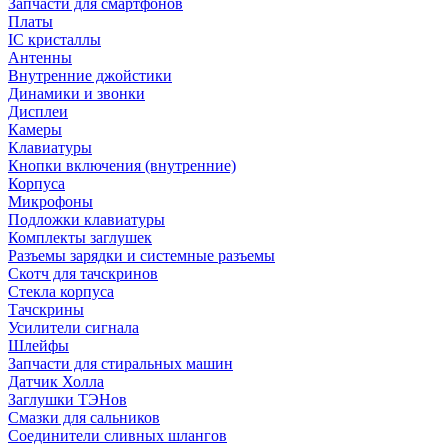
Запчасти для смартфонов
Платы
IC кристаллы
Антенны
Внутренние джойстики
Динамики и звонки
Дисплеи
Камеры
Клавиатуры
Кнопки включения (внутренние)
Корпуса
Микрофоны
Подложки клавиатуры
Комплекты заглушек
Разъемы зарядки и системные разъемы
Скотч для тачскринов
Стекла корпуса
Тачскрины
Усилители сигнала
Шлейфы
Запчасти для стиральных машин
Датчик Холла
Заглушки ТЭНов
Смазки для сальников
Соединители сливных шлангов