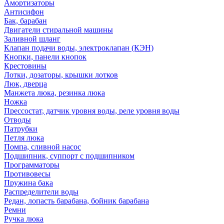
Амортизаторы
Антисифон
Бак, барабан
Двигатели стиральной машины
Заливной шланг
Клапан подачи воды, электроклапан (КЭН)
Кнопки, панели кнопок
Крестовины
Лотки, дозаторы, крышки лотков
Люк, дверца
Манжета люка, резинка люка
Ножка
Прессостат, датчик уровня воды, реле уровня воды
Отводы
Патрубки
Петля люка
Помпа, сливной насос
Подшипник, суппорт с подшипником
Программаторы
Противовесы
Пружина бака
Распределители воды
Редан, лопасть барабана, бойник барабана
Ремни
Ручка люка