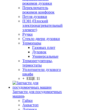
режимов духовки
Переключатель
режимов конфорок
Петля духовки
ПЭН (Плоский
электронагревательный
элемент)
Ручки
Стекло двери духовки
Термопары
Газовых плит
Духовок
Универсальные
Терморегуляторы,
термостаты
Уплотнители духового
шкафа
+ ЕЩЕ 11
Запчасти для посудомоечных
машин
Гайки
Аквастоп
Датчики