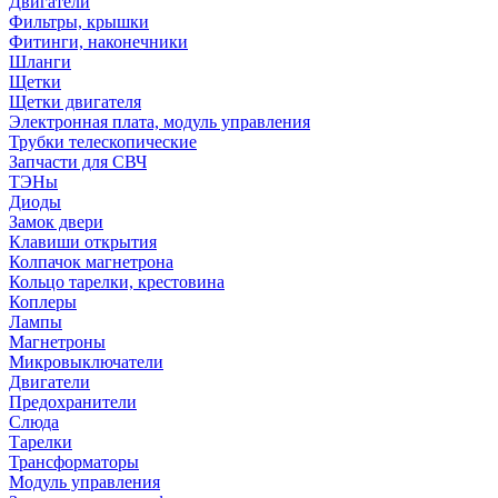
Двигатели
Фильтры, крышки
Фитинги, наконечники
Шланги
Щетки
Щетки двигателя
Электронная плата, модуль управления
Трубки телескопические
Запчасти для СВЧ
ТЭНы
Диоды
Замок двери
Клавиши открытия
Колпачок магнетрона
Кольцо тарелки, крестовина
Коплеры
Лампы
Магнетроны
Микровыключатели
Двигатели
Предохранители
Слюда
Тарелки
Трансформаторы
Модуль управления