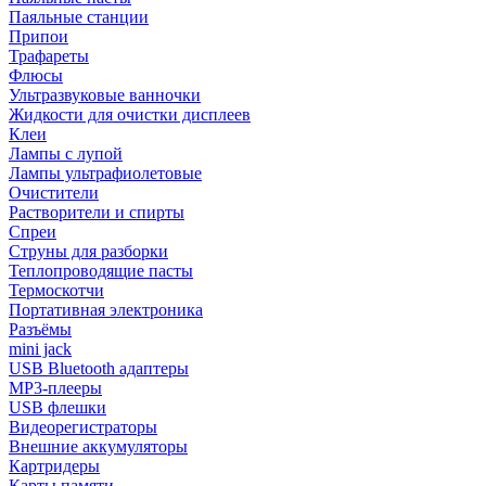
Паяльные станции
Припои
Трафареты
Флюсы
Ультразвуковые ванночки
Жидкости для очистки дисплеев
Клеи
Лампы с лупой
Лампы ультрафиолетовые
Очистители
Растворители и спирты
Спреи
Струны для разборки
Теплопроводящие пасты
Термоскотчи
Портативная электроника
Разъёмы
mini jack
USB Bluetooth адаптеры
MP3-плееры
USB флешки
Видеорегистраторы
Внешние аккумуляторы
Картридеры
Карты памяти