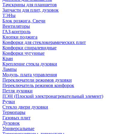
Тачскрины для планшетов
Запчасти для плит, духовок
ТЭНы
Блок розжига, Свечи
Вентиляторы
ГАЗ-контроль
Кнопки поджига
Конфорки для стеклокерамических плит
Конфорки спиралевидные
Конфорки чугунные
Кран
Крепление стекла духовки
Лампы
Модуль, плата управления
Переключатели режимов духовки
Переключатель режимов конфорок
Петля духовки
ПЭН (Плоский электронагревательный элемент)
Ручки
Стекло двери духовки
Термопары
Газовых плит
Духовок
Универсальные
Терморегуляторы, термостаты