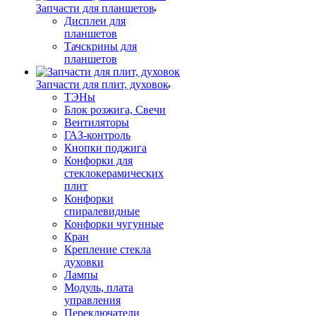
Запчасти для планшетов
Дисплеи для
планшетов
Тачскрины для
планшетов
Запчасти для плит, духовок
ТЭНы
Блок розжига, Свечи
Вентиляторы
ГАЗ-контроль
Кнопки поджига
Конфорки для
стеклокерамических
плит
Конфорки
спиралевидные
Конфорки чугунные
Кран
Крепление стекла
духовки
Лампы
Модуль, плата
управления
Переключатели