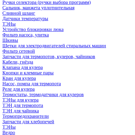
Ручки селектора (ручки выбора программ)
Сальник, манжета уплотнительная
Сливной шланг
Датчики температуры
ТЭНы
Устройство блокировки люка
Фильтр насоса, улитка
Шкивы
Щетки для электродвигателей стиральных машин
Фильтр сетевой
Запчасти для термопотов, кулеров, чайников
Кабели, гнёзда
Клапана для кулера
Кнопки и клемные пары
Кран для кулера
Насос, помпа для термопота
Реле для кулера
Термостаты, термодатчики для кулеров
ТЭНы для кулера
ТЭН для термопота
ТЭН для чайника
Термопредохранители
Запчасти для хлебопечей
ТЭНы
Ведро