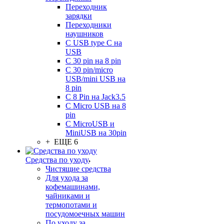
Переходник
зарядки
Переходники
наушников
С USB type C на
USB
С 30 pin на 8 pin
С 30 pin/micro
USB/mini USB на
8 pin
С 8 Pin на Jack3.5
С Micro USB на 8
pin
С MicroUSB и
MiniUSB на 30pin
+ ЕЩЕ 6
Средства по уходу
Чистящие средства
Для ухода за
кофемашинами,
чайниками и
термопотами и
посудомоечных машин
По уходу за