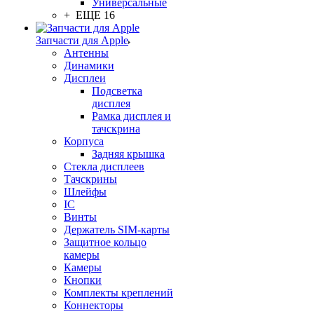
Универсальные
+ ЕЩЕ 16
Запчасти для Apple
Антенны
Динамики
Дисплеи
Подсветка
дисплея
Рамка дисплея и
тачскрина
Корпуса
Задняя крышка
Стекла дисплеев
Тачскрины
Шлейфы
IC
Винты
Держатель SIM-карты
Защитное кольцо
камеры
Камеры
Кнопки
Комплекты креплений
Коннекторы