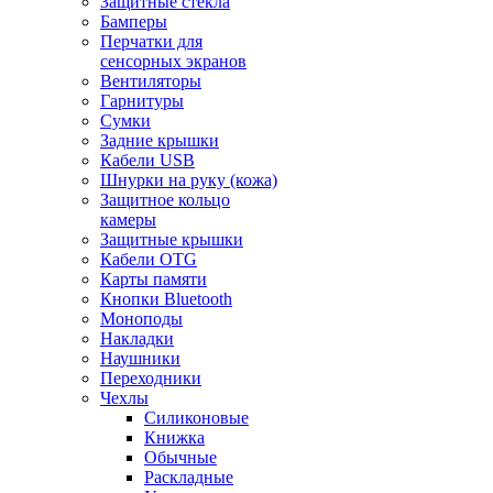
Защитные стекла
Бамперы
Перчатки для
сенсорных экранов
Вентиляторы
Гарнитуры
Сумки
Задние крышки
Кабели USB
Шнурки на руку (кожа)
Защитное кольцо
камеры
Защитные крышки
Кабели OTG
Карты памяти
Кнопки Bluetooth
Моноподы
Накладки
Наушники
Переходники
Чехлы
Силиконовые
Книжка
Обычные
Раскладные