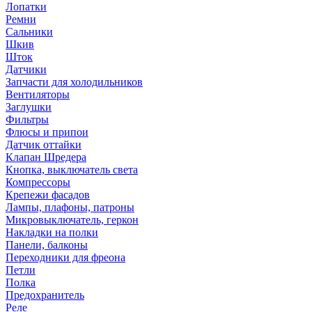
Лопатки
Ремни
Сальники
Шкив
Шток
Датчики
Запчасти для холодильников
Вентиляторы
Заглушки
Фильтры
Флюсы и припои
Датчик оттайки
Клапан Шредера
Кнопка, выключатель света
Компрессоры
Крепежи фасадов
Лампы, плафоны, патроны
Микровыключатель, геркон
Накладки на полки
Панели, балконы
Переходники для фреона
Петли
Полка
Предохранитель
Реле