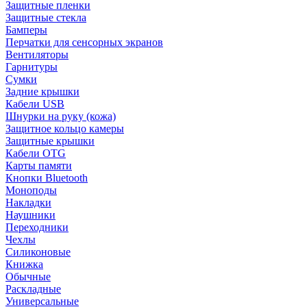
Защитные пленки
Защитные стекла
Бамперы
Перчатки для сенсорных экранов
Вентиляторы
Гарнитуры
Сумки
Задние крышки
Кабели USB
Шнурки на руку (кожа)
Защитное кольцо камеры
Защитные крышки
Кабели OTG
Карты памяти
Кнопки Bluetooth
Моноподы
Накладки
Наушники
Переходники
Чехлы
Силиконовые
Книжка
Обычные
Раскладные
Универсальные