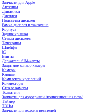
Запчасти для Apple
Антенны
Динамики
Дисплеи
Подсветка дисплея
Рамка дисплея и тачскрина
Корпуса
Задняя крышка
Стекла дисплеев
Тачскрины
Шлейфы
IC
Винты
Держатель SIM-карты
Защитное кольцо камеры
Камеры
Кнопки
Комплекты креплений
Коннекторы
Стекло камеры
Толкатели
Запчасти для аэрогрилей (конвекционная печь)
Таймер
ТЭНы
Запчасти для водонагревателей