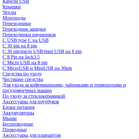
Кабели USB
Крышки
Чехлы
Моноподы
Переходники
Переходник зарядки
Переходники наушников
С USB type C на USB
С 30 pin на 8 pin
С 30 pin/micro USB/mini USB на 8 pin
С 8 Pin на Jack3.5
С Micro USB на 8 pin
С MicroUSB и MiniUSB на 30pin
Средства по уходу
Чистящие средства
Для ухода за кофемашинами, чайниками и термопотами и
посудомоечных машин
По уходу за стеклокерамикой
Аксессуары для ноутбуков
Блоки питания
Аккумуляторы
Мыши
Беспроводные
Проводные
Аксессуары для планшетов