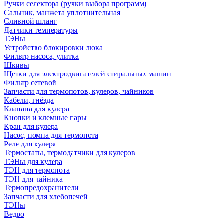
Ручки селектора (ручки выбора программ)
Сальник, манжета уплотнительная
Сливной шланг
Датчики температуры
ТЭНы
Устройство блокировки люка
Фильтр насоса, улитка
Шкивы
Щетки для электродвигателей стиральных машин
Фильтр сетевой
Запчасти для термопотов, кулеров, чайников
Кабели, гнёзда
Клапана для кулера
Кнопки и клемные пары
Кран для кулера
Насос, помпа для термопота
Реле для кулера
Термостаты, термодатчики для кулеров
ТЭНы для кулера
ТЭН для термопота
ТЭН для чайника
Термопредохранители
Запчасти для хлебопечей
ТЭНы
Ведро