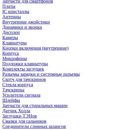
Запчасти для смартфонов
Платы
IC кристаллы
Антенны
Внутренние джойстики
Динамики и звонки
Дисплеи
Камеры
Клавиатуры
Кнопки включения (внутренние)
Корпуса
Микрофоны
Подложки клавиатуры
Комплекты заглушек
Разъемы зарядки и системные разъемы
Скотч для тачскринов
Стекла корпуса
Тачскрины
Усилители сигнала
Шлейфы
Запчасти для стиральных машин
Датчик Холла
Заглушки ТЭНов
Смазки для сальников
Соединители сливных шлангов