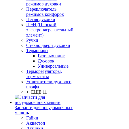
режимов духовки
Переключатель
режимов конфорок
Петля духовки
ПЭН (Плоский
электронагревательный
элемент)
Ручки
Стекло двери духовки
Термопары
Газовых плит
Духовок
Универсальные
Терморегуляторы,
термостаты
Уплотнители духового
шкафа
+ ЕЩЕ 11
Запчасти для посудомоечных
машин
Гайки
Аквастоп
Датчики