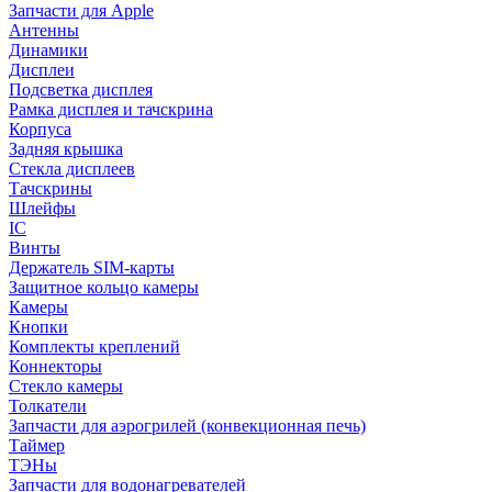
Запчасти для Apple
Антенны
Динамики
Дисплеи
Подсветка дисплея
Рамка дисплея и тачскрина
Корпуса
Задняя крышка
Стекла дисплеев
Тачскрины
Шлейфы
IC
Винты
Держатель SIM-карты
Защитное кольцо камеры
Камеры
Кнопки
Комплекты креплений
Коннекторы
Стекло камеры
Толкатели
Запчасти для аэрогрилей (конвекционная печь)
Таймер
ТЭНы
Запчасти для водонагревателей