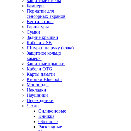
Защитные стекла
Бамперы
Перчатки для
сенсорных экранов
Вентиляторы
Гарнитуры
Сумки
Задние крышки
Кабели USB
Шнурки на руку (кожа)
Защитное кольцо
камеры
Защитные крышки
Кабели OTG
Карты памяти
Кнопки Bluetooth
Моноподы
Накладки
Наушники
Переходники
Чехлы
Силиконовые
Книжка
Обычные
Раскладные