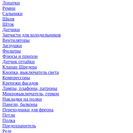
Лопатки
Ремни
Сальники
Шкив
Шток
Датчики
Запчасти для холодильников
Вентиляторы
Заглушки
Фильтры
Флюсы и припои
Датчик оттайки
Клапан Шредера
Кнопка, выключатель света
Компрессоры
Крепежи фасадов
Лампы, плафоны, патроны
Микровыключатель, геркон
Накладки на полки
Панели, балконы
Переходники для фреона
Петли
Полка
Предохранитель
Реле