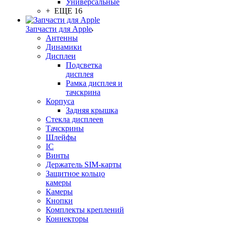
Универсальные
+ ЕЩЕ 16
Запчасти для Apple
Антенны
Динамики
Дисплеи
Подсветка
дисплея
Рамка дисплея и
тачскрина
Корпуса
Задняя крышка
Стекла дисплеев
Тачскрины
Шлейфы
IC
Винты
Держатель SIM-карты
Защитное кольцо
камеры
Камеры
Кнопки
Комплекты креплений
Коннекторы