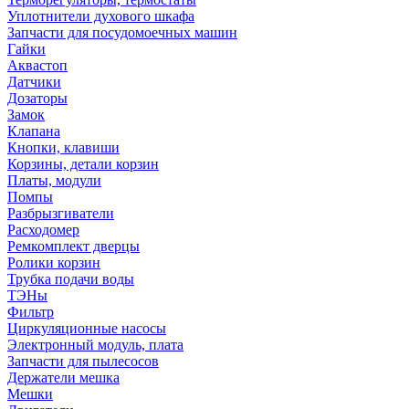
Уплотнители духового шкафа
Запчасти для посудомоечных машин
Гайки
Аквастоп
Датчики
Дозаторы
Замок
Клапана
Кнопки, клавиши
Корзины, детали корзин
Платы, модули
Помпы
Разбрызгиватели
Расходомер
Ремкомплект дверцы
Ролики корзин
Трубка подачи воды
ТЭНы
Фильтр
Циркуляционные насосы
Электронный модуль, плата
Запчасти для пылесосов
Держатели мешка
Мешки