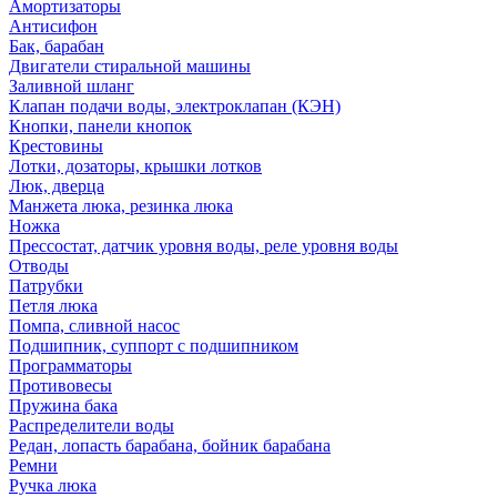
Амортизаторы
Антисифон
Бак, барабан
Двигатели стиральной машины
Заливной шланг
Клапан подачи воды, электроклапан (КЭН)
Кнопки, панели кнопок
Крестовины
Лотки, дозаторы, крышки лотков
Люк, дверца
Манжета люка, резинка люка
Ножка
Прессостат, датчик уровня воды, реле уровня воды
Отводы
Патрубки
Петля люка
Помпа, сливной насос
Подшипник, суппорт с подшипником
Программаторы
Противовесы
Пружина бака
Распределители воды
Редан, лопасть барабана, бойник барабана
Ремни
Ручка люка