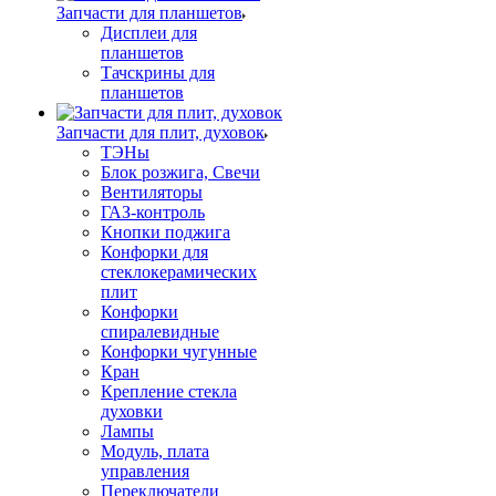
Запчасти для планшетов
Дисплеи для
планшетов
Тачскрины для
планшетов
Запчасти для плит, духовок
ТЭНы
Блок розжига, Свечи
Вентиляторы
ГАЗ-контроль
Кнопки поджига
Конфорки для
стеклокерамических
плит
Конфорки
спиралевидные
Конфорки чугунные
Кран
Крепление стекла
духовки
Лампы
Модуль, плата
управления
Переключатели