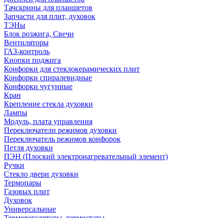
Тачскрины для планшетов
Запчасти для плит, духовок
ТЭНы
Блок розжига, Свечи
Вентиляторы
ГАЗ-контроль
Кнопки поджига
Конфорки для стеклокерамических плит
Конфорки спиралевидные
Конфорки чугунные
Кран
Крепление стекла духовки
Лампы
Модуль, плата управления
Переключатели режимов духовки
Переключатель режимов конфорок
Петля духовки
ПЭН (Плоский электронагревательный элемент)
Ручки
Стекло двери духовки
Термопары
Газовых плит
Духовок
Универсальные
Терморегуляторы, термостаты