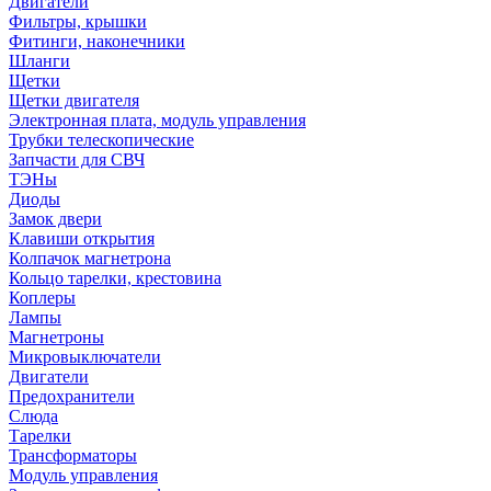
Двигатели
Фильтры, крышки
Фитинги, наконечники
Шланги
Щетки
Щетки двигателя
Электронная плата, модуль управления
Трубки телескопические
Запчасти для СВЧ
ТЭНы
Диоды
Замок двери
Клавиши открытия
Колпачок магнетрона
Кольцо тарелки, крестовина
Коплеры
Лампы
Магнетроны
Микровыключатели
Двигатели
Предохранители
Слюда
Тарелки
Трансформаторы
Модуль управления