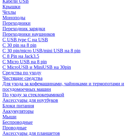
Кабели USB
Крышки
Чехлы
Моноподы
Переходники
Переходник зарядки
Переходники наушников
С USB type C на USB
С 30 pin на 8 pin
С 30 pin/micro USB/mini USB на 8 pin
С 8 Pin на Jack3.5
С Micro USB на 8 pin
С MicroUSB и MiniUSB на 30pin
Средства по уходу
Чистящие средства
Для ухода за кофемашинами, чайниками и термопотами и
посудомоечных машин
По уходу за стеклокерамикой
Аксессуары для ноутбуков
Блоки питания
Аккумуляторы
Мыши
Беспроводные
Проводные
Аксессуары для планшетов