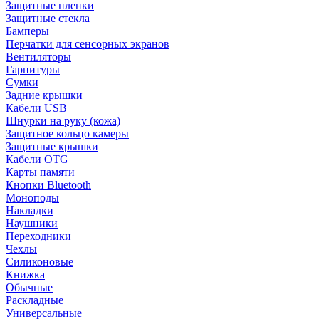
Защитные пленки
Защитные стекла
Бамперы
Перчатки для сенсорных экранов
Вентиляторы
Гарнитуры
Сумки
Задние крышки
Кабели USB
Шнурки на руку (кожа)
Защитное кольцо камеры
Защитные крышки
Кабели OTG
Карты памяти
Кнопки Bluetooth
Моноподы
Накладки
Наушники
Переходники
Чехлы
Силиконовые
Книжка
Обычные
Раскладные
Универсальные