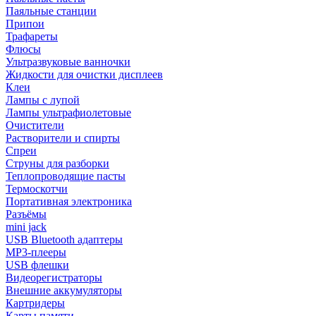
Паяльные станции
Припои
Трафареты
Флюсы
Ультразвуковые ванночки
Жидкости для очистки дисплеев
Клеи
Лампы с лупой
Лампы ультрафиолетовые
Очистители
Растворители и спирты
Спреи
Струны для разборки
Теплопроводящие пасты
Термоскотчи
Портативная электроника
Разъёмы
mini jack
USB Bluetooth адаптеры
MP3-плееры
USB флешки
Видеорегистраторы
Внешние аккумуляторы
Картридеры
Карты памяти