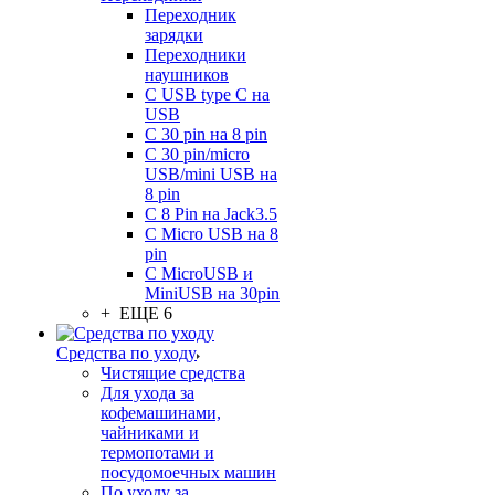
Переходник
зарядки
Переходники
наушников
С USB type C на
USB
С 30 pin на 8 pin
С 30 pin/micro
USB/mini USB на
8 pin
С 8 Pin на Jack3.5
С Micro USB на 8
pin
С MicroUSB и
MiniUSB на 30pin
+ ЕЩЕ 6
Средства по уходу
Чистящие средства
Для ухода за
кофемашинами,
чайниками и
термопотами и
посудомоечных машин
По уходу за