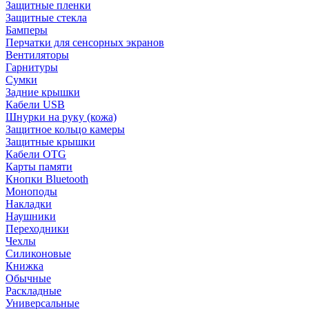
Защитные пленки
Защитные стекла
Бамперы
Перчатки для сенсорных экранов
Вентиляторы
Гарнитуры
Сумки
Задние крышки
Кабели USB
Шнурки на руку (кожа)
Защитное кольцо камеры
Защитные крышки
Кабели OTG
Карты памяти
Кнопки Bluetooth
Моноподы
Накладки
Наушники
Переходники
Чехлы
Силиконовые
Книжка
Обычные
Раскладные
Универсальные