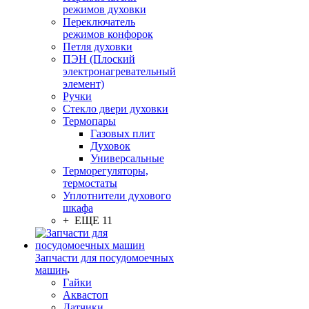
режимов духовки
Переключатель
режимов конфорок
Петля духовки
ПЭН (Плоский
электронагревательный
элемент)
Ручки
Стекло двери духовки
Термопары
Газовых плит
Духовок
Универсальные
Терморегуляторы,
термостаты
Уплотнители духового
шкафа
+ ЕЩЕ 11
Запчасти для посудомоечных
машин
Гайки
Аквастоп
Датчики