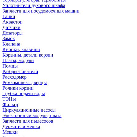
Уплотнители духового шкафа
Запчасти для посудомоечных машин
Гайки
Аквастоп
Датчики
Дозаторы
Замок
Клапана
Кнопки, клавиши
Корзины, детали корзин
Платы, модули
Помпы
Разбрызгиватели
Расходомер
Ремкомплект дверцы
Ролики корзин
Трубка подачи воды
ТЭНы
Фильтр
Циркуляционные насосы
Электронный модуль, плата
Запчасти для пылесосов
Держатели мешка
Мешки