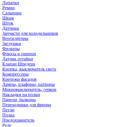
Лопатки
Ремни
Сальники
Шкив
Шток
Датчики
Запчасти для холодильников
Вентиляторы
Заглушки
Фильтры
Флюсы и припои
Датчик оттайки
Клапан Шредера
Кнопка, выключатель света
Компрессоры
Крепежи фасадов
Лампы, плафоны, патроны
Микровыключатель, геркон
Накладки на полки
Панели, балконы
Переходники для фреона
Петли
Полка
Предохранитель
Реле