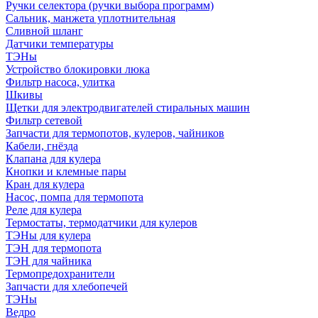
Ручки селектора (ручки выбора программ)
Сальник, манжета уплотнительная
Сливной шланг
Датчики температуры
ТЭНы
Устройство блокировки люка
Фильтр насоса, улитка
Шкивы
Щетки для электродвигателей стиральных машин
Фильтр сетевой
Запчасти для термопотов, кулеров, чайников
Кабели, гнёзда
Клапана для кулера
Кнопки и клемные пары
Кран для кулера
Насос, помпа для термопота
Реле для кулера
Термостаты, термодатчики для кулеров
ТЭНы для кулера
ТЭН для термопота
ТЭН для чайника
Термопредохранители
Запчасти для хлебопечей
ТЭНы
Ведро