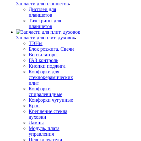
Запчасти для планшетов
Дисплеи для
планшетов
Тачскрины для
планшетов
Запчасти для плит, духовок
ТЭНы
Блок розжига, Свечи
Вентиляторы
ГАЗ-контроль
Кнопки поджига
Конфорки для
стеклокерамических
плит
Конфорки
спиралевидные
Конфорки чугунные
Кран
Крепление стекла
духовки
Лампы
Модуль, плата
управления
Переключатели