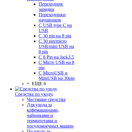
Переходник
зарядки
Переходники
наушников
С USB type C на
USB
С 30 pin на 8 pin
С 30 pin/micro
USB/mini USB на
8 pin
С 8 Pin на Jack3.5
С Micro USB на 8
pin
С MicroUSB и
MiniUSB на 30pin
+ ЕЩЕ 6
Средства по уходу
Чистящие средства
Для ухода за
кофемашинами,
чайниками и
термопотами и
посудомоечных машин
По уходу за