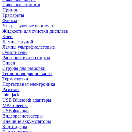
Паяльные станции
Припои
Трафареты
Флюсы
Ультразвуковые ванночки
Жидкости для очистки дисплеев
Клеи
Лампы с лупой
Лампы ультрафиолетовые
Очистители
Растворители и спирты
Спреи
Струны для разборки
Теплопроводящие пасты
Термоскотчи
Портативная электроника
Разъёмы
mini jack
USB Bluetooth адаптеры
MP3-плееры
USB флешки
Видеорегистраторы
Внешние аккумуляторы
Картридеры
Карты памяти