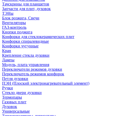
Тачскрины для планшетов
Запчасти для плит, духовок
ТЭНы
Блок розжига, Свечи
Вентиляторы
ГАЗ-контроль
Кнопки поджига
Конфорки для стеклокерамических плит
Конфорки спиралевидные
Конфорки чугунные
Кран
Крепление стекла духовки
Лампы
Модуль, плата управления
Переключатели режимов духовки
Переключатель режимов конфорок
Петля духовки
ПЭН (Плоский электронагревательный элемент)
Ручки
Стекло двери духовки
Термопары
Газовых плит
Духовок
Универсальные
Терморегуляторы, термостаты