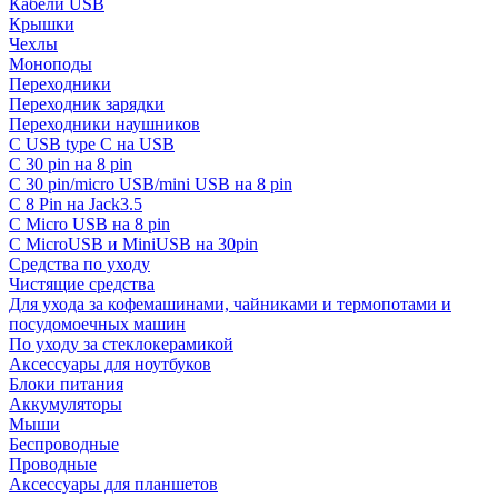
Кабели USB
Крышки
Чехлы
Моноподы
Переходники
Переходник зарядки
Переходники наушников
С USB type C на USB
С 30 pin на 8 pin
С 30 pin/micro USB/mini USB на 8 pin
С 8 Pin на Jack3.5
С Micro USB на 8 pin
С MicroUSB и MiniUSB на 30pin
Средства по уходу
Чистящие средства
Для ухода за кофемашинами, чайниками и термопотами и
посудомоечных машин
По уходу за стеклокерамикой
Аксессуары для ноутбуков
Блоки питания
Аккумуляторы
Мыши
Беспроводные
Проводные
Аксессуары для планшетов