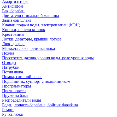
Амортизаторы
Антисифон
Бак, барабан
Двигатели стиральной машины
Заливной шланг
Клапан подачи воды, электроклапан (КЭН)
Кнопки, панели кнопок
Крестовины
Лотки, дозаторы, крышки лотков
Люк, дверца
Манжета люка, резинка люка
Ножка
Прессостат, датчик уровня воды, реле уровня воды
Отводы
Патрубки
Петля люка
Помпа, сливной насос
Подшипник, суппорт с подшипником
Программаторы
Противовесы
Пружина бака
Распределители воды
Редан, лопасть барабана, бойник барабана
Ремни
Ручка люка