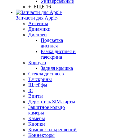
Универсальные
+ ЕЩЕ 16
Запчасти для Apple
Антенны
Динамики
Дисплеи
Подсветка
дисплея
Рамка дисплея и
тачскрина
Корпуса
Задняя крышка
Стекла дисплеев
Тачскрины
Шлейфы
IC
Винты
Держатель SIM-карты
Защитное кольцо
камеры
Камеры
Кнопки
Комплекты креплений
Коннекторы