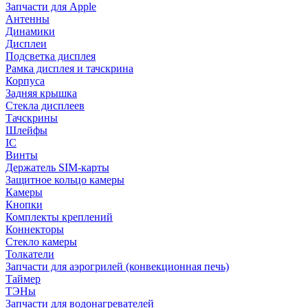
Запчасти для Apple
Антенны
Динамики
Дисплеи
Подсветка дисплея
Рамка дисплея и тачскрина
Корпуса
Задняя крышка
Стекла дисплеев
Тачскрины
Шлейфы
IC
Винты
Держатель SIM-карты
Защитное кольцо камеры
Камеры
Кнопки
Комплекты креплений
Коннекторы
Стекло камеры
Толкатели
Запчасти для аэрогрилей (конвекционная печь)
Таймер
ТЭНы
Запчасти для водонагревателей