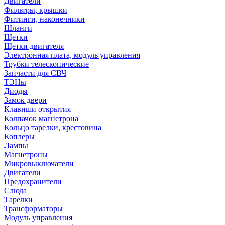
Двигатели
Фильтры, крышки
Фитинги, наконечники
Шланги
Щетки
Щетки двигателя
Электронная плата, модуль управления
Трубки телескопические
Запчасти для СВЧ
ТЭНы
Диоды
Замок двери
Клавиши открытия
Колпачок магнетрона
Кольцо тарелки, крестовина
Коплеры
Лампы
Магнетроны
Микровыключатели
Двигатели
Предохранители
Слюда
Тарелки
Трансформаторы
Модуль управления