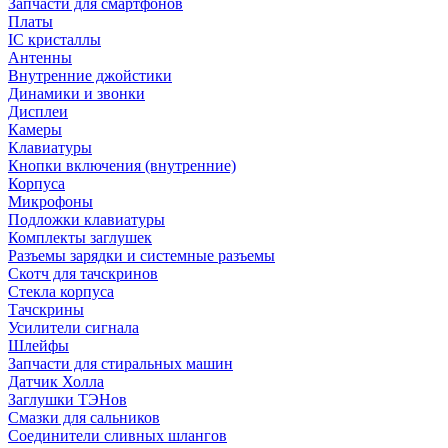
Запчасти для смартфонов
Платы
IC кристаллы
Антенны
Внутренние джойстики
Динамики и звонки
Дисплеи
Камеры
Клавиатуры
Кнопки включения (внутренние)
Корпуса
Микрофоны
Подложки клавиатуры
Комплекты заглушек
Разъемы зарядки и системные разъемы
Скотч для тачскринов
Стекла корпуса
Тачскрины
Усилители сигнала
Шлейфы
Запчасти для стиральных машин
Датчик Холла
Заглушки ТЭНов
Смазки для сальников
Соединители сливных шлангов