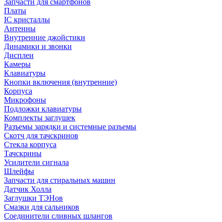
Запчасти для смартфонов
Платы
IC кристаллы
Антенны
Внутренние джойстики
Динамики и звонки
Дисплеи
Камеры
Клавиатуры
Кнопки включения (внутренние)
Корпуса
Микрофоны
Подложки клавиатуры
Комплекты заглушек
Разъемы зарядки и системные разъемы
Скотч для тачскринов
Стекла корпуса
Тачскрины
Усилители сигнала
Шлейфы
Запчасти для стиральных машин
Датчик Холла
Заглушки ТЭНов
Смазки для сальников
Соединители сливных шлангов