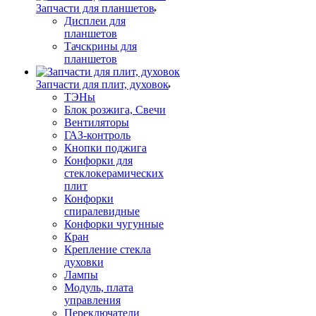
Запчасти для планшетов
Дисплеи для
планшетов
Тачскрины для
планшетов
Запчасти для плит, духовок
ТЭНы
Блок розжига, Свечи
Вентиляторы
ГАЗ-контроль
Кнопки поджига
Конфорки для
стеклокерамических
плит
Конфорки
спиралевидные
Конфорки чугунные
Кран
Крепление стекла
духовки
Лампы
Модуль, плата
управления
Переключатели