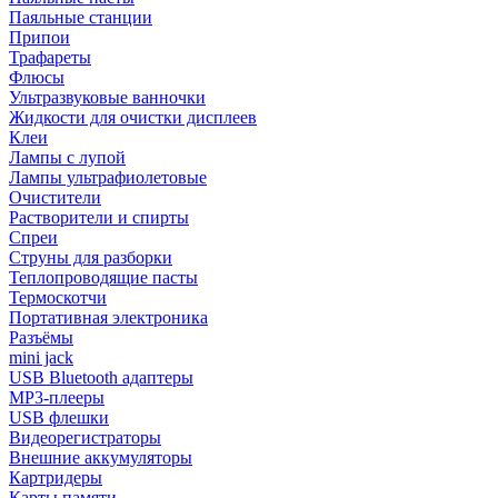
Паяльные станции
Припои
Трафареты
Флюсы
Ультразвуковые ванночки
Жидкости для очистки дисплеев
Клеи
Лампы с лупой
Лампы ультрафиолетовые
Очистители
Растворители и спирты
Спреи
Струны для разборки
Теплопроводящие пасты
Термоскотчи
Портативная электроника
Разъёмы
mini jack
USB Bluetooth адаптеры
MP3-плееры
USB флешки
Видеорегистраторы
Внешние аккумуляторы
Картридеры
Карты памяти