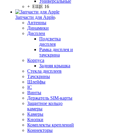
Универсальные
+ ЕЩЕ 16
Запчасти для Apple
Антенны
Динамики
Дисплеи
Подсветка
дисплея
Рамка дисплея и
тачскрина
Корпуса
Задняя крышка
Стекла дисплеев
Тачскрины
Шлейфы
IC
Винты
Держатель SIM-карты
Защитное кольцо
камеры
Камеры
Кнопки
Комплекты креплений
Коннекторы