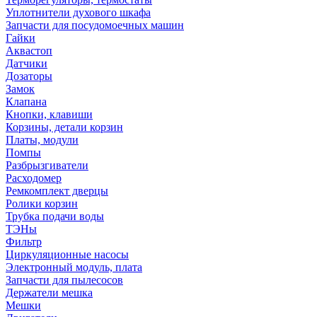
Уплотнители духового шкафа
Запчасти для посудомоечных машин
Гайки
Аквастоп
Датчики
Дозаторы
Замок
Клапана
Кнопки, клавиши
Корзины, детали корзин
Платы, модули
Помпы
Разбрызгиватели
Расходомер
Ремкомплект дверцы
Ролики корзин
Трубка подачи воды
ТЭНы
Фильтр
Циркуляционные насосы
Электронный модуль, плата
Запчасти для пылесосов
Держатели мешка
Мешки