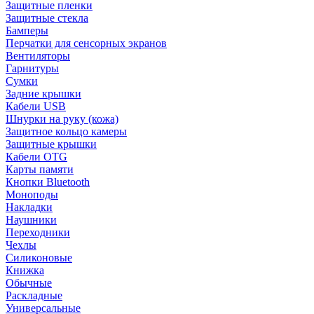
Защитные пленки
Защитные стекла
Бамперы
Перчатки для сенсорных экранов
Вентиляторы
Гарнитуры
Сумки
Задние крышки
Кабели USB
Шнурки на руку (кожа)
Защитное кольцо камеры
Защитные крышки
Кабели OTG
Карты памяти
Кнопки Bluetooth
Моноподы
Накладки
Наушники
Переходники
Чехлы
Силиконовые
Книжка
Обычные
Раскладные
Универсальные