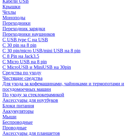
Кабели USB
Крышки
Чехлы
Моноподы
Переходники
Переходник зарядки
Переходники наушников
С USB type C на USB
С 30 pin на 8 pin
С 30 pin/micro USB/mini USB на 8 pin
С 8 Pin на Jack3.5
С Micro USB на 8 pin
С MicroUSB и MiniUSB на 30pin
Средства по уходу
Чистящие средства
Для ухода за кофемашинами, чайниками и термопотами и
посудомоечных машин
По уходу за стеклокерамикой
Аксессуары для ноутбуков
Блоки питания
Аккумуляторы
Мыши
Беспроводные
Проводные
Аксессуары для планшетов