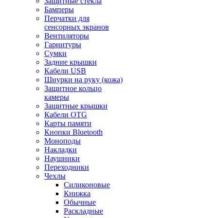
Защитные стекла
Бамперы
Перчатки для
сенсорных экранов
Вентиляторы
Гарнитуры
Сумки
Задние крышки
Кабели USB
Шнурки на руку (кожа)
Защитное кольцо
камеры
Защитные крышки
Кабели OTG
Карты памяти
Кнопки Bluetooth
Моноподы
Накладки
Наушники
Переходники
Чехлы
Силиконовые
Книжка
Обычные
Раскладные