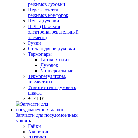
режимов духовки
Переключатель
режимов конфорок
Петля духовки
ПЭН (Плоский
электронагревательный
элемент)
Ручки
Стекло двери духовки
Термопары
Газовых плит
Духовок
Универсальные
Терморегуляторы,
термостаты
Уплотнители духового
шкафа
+ ЕЩЕ 11
Запчасти для посудомоечных
машин
Гайки
Аквастоп
Датчики