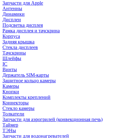
Запчасти для Apple
Антенны
Динамики
Дисплеи
Подсветка дисплея
Рамка дисплея и тачскрина
Корпуса
Задняя крышка
Стекла дисплеев
Тачскрины
Шлейфы
IC
Винты
Держатель SIM-карты
Защитное кольцо камеры
Камеры
Кнопки
Комплекты креплений
Коннекторы
Стекло камеры
Толкатели
Запчасти для аэрогрилей (конвекционная печь)
Таймер
ТЭНы
Запчасти для водонагревателей