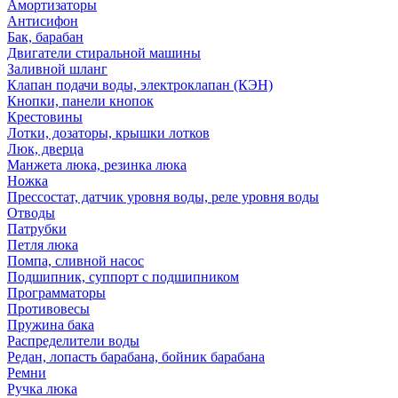
Амортизаторы
Антисифон
Бак, барабан
Двигатели стиральной машины
Заливной шланг
Клапан подачи воды, электроклапан (КЭН)
Кнопки, панели кнопок
Крестовины
Лотки, дозаторы, крышки лотков
Люк, дверца
Манжета люка, резинка люка
Ножка
Прессостат, датчик уровня воды, реле уровня воды
Отводы
Патрубки
Петля люка
Помпа, сливной насос
Подшипник, суппорт с подшипником
Программаторы
Противовесы
Пружина бака
Распределители воды
Редан, лопасть барабана, бойник барабана
Ремни
Ручка люка