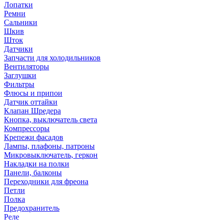
Лопатки
Ремни
Сальники
Шкив
Шток
Датчики
Запчасти для холодильников
Вентиляторы
Заглушки
Фильтры
Флюсы и припои
Датчик оттайки
Клапан Шредера
Кнопка, выключатель света
Компрессоры
Крепежи фасадов
Лампы, плафоны, патроны
Микровыключатель, геркон
Накладки на полки
Панели, балконы
Переходники для фреона
Петли
Полка
Предохранитель
Реле