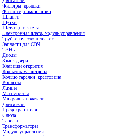
Двигатели
Фильтры, крышки
Фитинги, наконечники
Шланги
Щетки
Щетки двигателя
Электронная плата, модуль управления
Трубки телескопические
Запчасти для СВЧ
ТЭНы
Диоды
Замок двери
Клавиши открытия
Колпачок магнетрона
Кольцо тарелки, крестовина
Коплеры
Лампы
Магнетроны
Микровыключатели
Двигатели
Предохранители
Слюда
Тарелки
Трансформаторы
Модуль управления