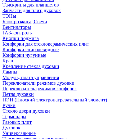
Тачскрины для планшетов
Запчасти для плит, духовок
ТЭНы
Блок розжига, Свечи
Вентиляторы
ГАЗ-контроль
Кнопки поджига
Конфорки для стеклокерамических плит
Конфорки спиралевидные
Конфорки чугунные
Кран
Крепление стекла духовки
Лампы
Модуль, плата управления
Переключатели режимов духовки
Переключатель режимов конфорок
Петля духовки
ПЭН (Плоский электронагревательный элемент)
Ручки
Стекло двери духовки
Термопары
Газовых плит
Духовок
Универсальные
Терморегуляторы, термостаты