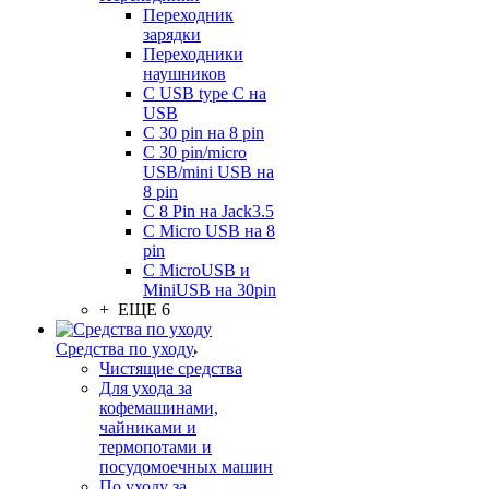
Переходник
зарядки
Переходники
наушников
С USB type C на
USB
С 30 pin на 8 pin
С 30 pin/micro
USB/mini USB на
8 pin
С 8 Pin на Jack3.5
С Micro USB на 8
pin
С MicroUSB и
MiniUSB на 30pin
+ ЕЩЕ 6
Средства по уходу
Чистящие средства
Для ухода за
кофемашинами,
чайниками и
термопотами и
посудомоечных машин
По уходу за