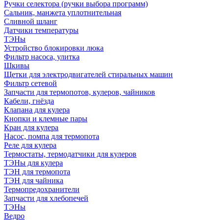
Ручки селектора (ручки выбора программ)
Сальник, манжета уплотнительная
Сливной шланг
Датчики температуры
ТЭНы
Устройство блокировки люка
Фильтр насоса, улитка
Шкивы
Щетки для электродвигателей стиральных машин
Фильтр сетевой
Запчасти для термопотов, кулеров, чайников
Кабели, гнёзда
Клапана для кулера
Кнопки и клемные пары
Кран для кулера
Насос, помпа для термопота
Реле для кулера
Термостаты, термодатчики для кулеров
ТЭНы для кулера
ТЭН для термопота
ТЭН для чайника
Термопредохранители
Запчасти для хлебопечей
ТЭНы
Ведро