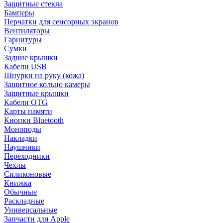
Защитные стекла
Бамперы
Перчатки для сенсорных экранов
Вентиляторы
Гарнитуры
Сумки
Задние крышки
Кабели USB
Шнурки на руку (кожа)
Защитное кольцо камеры
Защитные крышки
Кабели OTG
Карты памяти
Кнопки Bluetooth
Моноподы
Накладки
Наушники
Переходники
Чехлы
Силиконовые
Книжка
Обычные
Раскладные
Универсальные
Запчасти для Apple