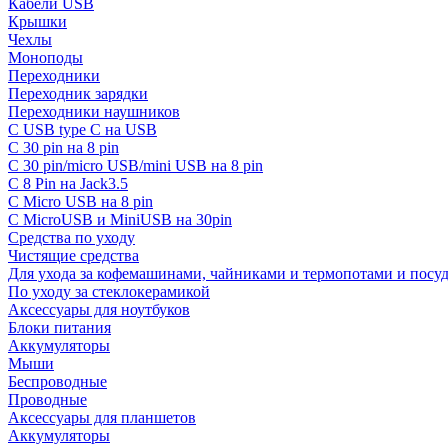
Кабели USB
Крышки
Чехлы
Моноподы
Переходники
Переходник зарядки
Переходники наушников
С USB type C на USB
С 30 pin на 8 pin
С 30 pin/micro USB/mini USB на 8 pin
С 8 Pin на Jack3.5
С Micro USB на 8 pin
С MicroUSB и MiniUSB на 30pin
Средства по уходу
Чистящие средства
Для ухода за кофемашинами, чайниками и термопотами и пос
По уходу за стеклокерамикой
Аксессуары для ноутбуков
Блоки питания
Аккумуляторы
Мыши
Беспроводные
Проводные
Аксессуары для планшетов
Аккумуляторы