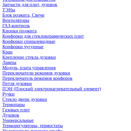
Запчасти для плит, духовок
ТЭНы
Блок розжига, Свечи
Вентиляторы
ГАЗ-контроль
Кнопки поджига
Конфорки для стеклокерамических плит
Конфорки спиралевидные
Конфорки чугунные
Кран
Крепление стекла духовки
Лампы
Модуль, плата управления
Переключатели режимов духовки
Переключатель режимов конфорок
Петля духовки
ПЭН (Плоский электронагревательный элемент)
Ручки
Стекло двери духовки
Термопары
Газовых плит
Духовок
Универсальные
Терморегуляторы, термостаты
Уплотнители духового шкафа