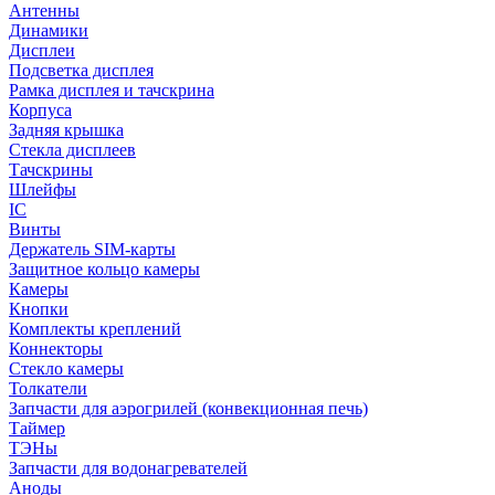
Антенны
Динамики
Дисплеи
Подсветка дисплея
Рамка дисплея и тачскрина
Корпуса
Задняя крышка
Стекла дисплеев
Тачскрины
Шлейфы
IC
Винты
Держатель SIM-карты
Защитное кольцо камеры
Камеры
Кнопки
Комплекты креплений
Коннекторы
Стекло камеры
Толкатели
Запчасти для аэрогрилей (конвекционная печь)
Таймер
ТЭНы
Запчасти для водонагревателей
Аноды