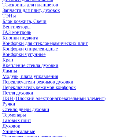
Тачскрины для планшетов
Запчасти для плит, духовок
ТЭНы
Блок розжига, Свечи
Вентиляторы
ГАЗ-контроль
Кнопки поджига
Конфорки для стеклокерамических плит
Конфорки спиралевидные
Конфорки чугунные
Кран
Крепление стекла духовки
Лампы
Модуль, плата управления
Переключатели режимов духовки
Переключатель режимов конфорок
Петля духовки
ПЭН (Плоский электронагревательный элемент)
Ручки
Стекло двери духовки
Термопары
Газовых плит
Духовок
Универсальные
Терморегуляторы, термостаты