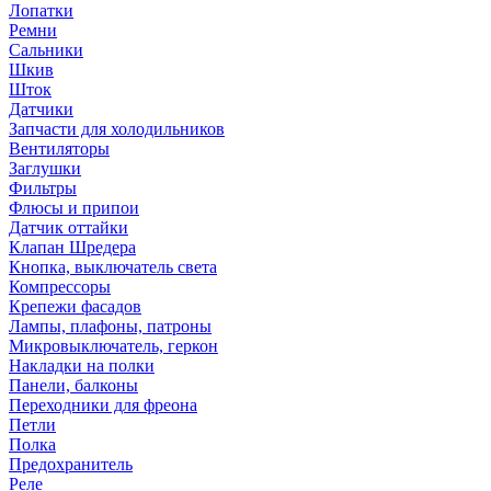
Лопатки
Ремни
Сальники
Шкив
Шток
Датчики
Запчасти для холодильников
Вентиляторы
Заглушки
Фильтры
Флюсы и припои
Датчик оттайки
Клапан Шредера
Кнопка, выключатель света
Компрессоры
Крепежи фасадов
Лампы, плафоны, патроны
Микровыключатель, геркон
Накладки на полки
Панели, балконы
Переходники для фреона
Петли
Полка
Предохранитель
Реле