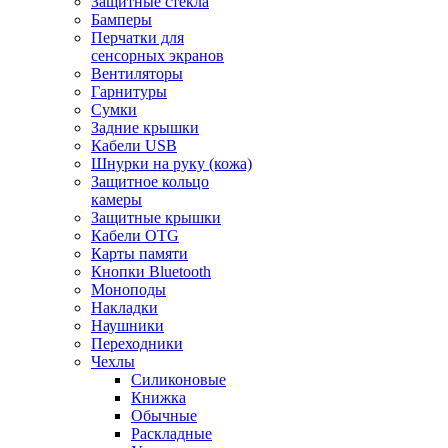
Защитные стекла
Бамперы
Перчатки для
сенсорных экранов
Вентиляторы
Гарнитуры
Сумки
Задние крышки
Кабели USB
Шнурки на руку (кожа)
Защитное кольцо
камеры
Защитные крышки
Кабели OTG
Карты памяти
Кнопки Bluetooth
Моноподы
Накладки
Наушники
Переходники
Чехлы
Силиконовые
Книжка
Обычные
Раскладные