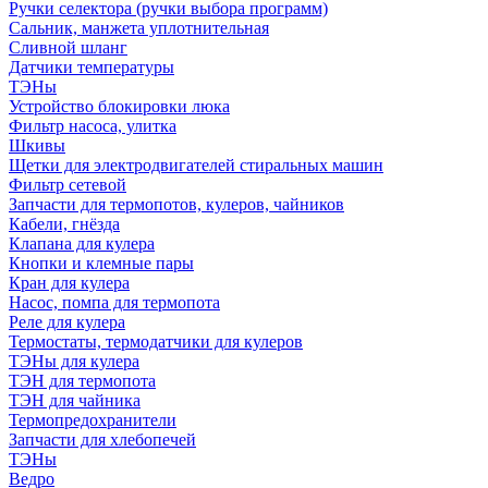
Ручки селектора (ручки выбора программ)
Сальник, манжета уплотнительная
Сливной шланг
Датчики температуры
ТЭНы
Устройство блокировки люка
Фильтр насоса, улитка
Шкивы
Щетки для электродвигателей стиральных машин
Фильтр сетевой
Запчасти для термопотов, кулеров, чайников
Кабели, гнёзда
Клапана для кулера
Кнопки и клемные пары
Кран для кулера
Насос, помпа для термопота
Реле для кулера
Термостаты, термодатчики для кулеров
ТЭНы для кулера
ТЭН для термопота
ТЭН для чайника
Термопредохранители
Запчасти для хлебопечей
ТЭНы
Ведро