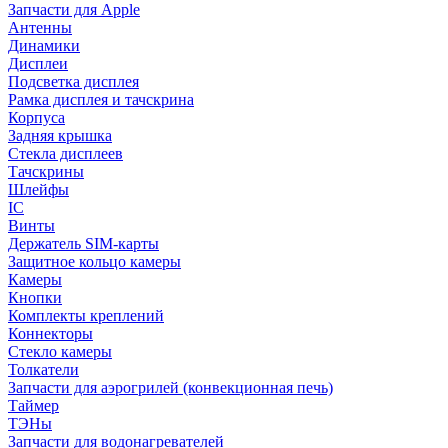
Запчасти для Apple
Антенны
Динамики
Дисплеи
Подсветка дисплея
Рамка дисплея и тачскрина
Корпуса
Задняя крышка
Стекла дисплеев
Тачскрины
Шлейфы
IC
Винты
Держатель SIM-карты
Защитное кольцо камеры
Камеры
Кнопки
Комплекты креплений
Коннекторы
Стекло камеры
Толкатели
Запчасти для аэрогрилей (конвекционная печь)
Таймер
ТЭНы
Запчасти для водонагревателей