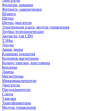
Двигатели
Фильтры, крышки
Фитинги, наконечники
Шланги
Щетки
Щетки двигателя
Электронная плата, модуль управления
Трубки телескопические
Запчасти для СВЧ
ТЭНы
Диоды
Замок двери
Клавиши открытия
Колпачок магнетрона
Кольцо тарелки, крестовина
Коплеры
Лампы
Магнетроны
Микровыключатели
Двигатели
Предохранители
Слюда
Тарелки
Трансформаторы
Модуль управления