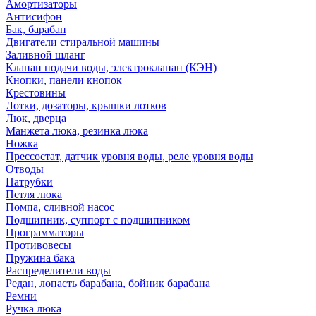
Амортизаторы
Антисифон
Бак, барабан
Двигатели стиральной машины
Заливной шланг
Клапан подачи воды, электроклапан (КЭН)
Кнопки, панели кнопок
Крестовины
Лотки, дозаторы, крышки лотков
Люк, дверца
Манжета люка, резинка люка
Ножка
Прессостат, датчик уровня воды, реле уровня воды
Отводы
Патрубки
Петля люка
Помпа, сливной насос
Подшипник, суппорт с подшипником
Программаторы
Противовесы
Пружина бака
Распределители воды
Редан, лопасть барабана, бойник барабана
Ремни
Ручка люка