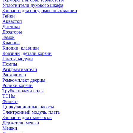
Уплотнители духового шкафа
Запчасти для посудомоечных машин
Гайки
Аквастоп
Датчики
Дозаторы
Замок
Клапана
Кнопки, клавиши
Корзины, детали корзин
Платы, модули
Помпы
Разбрызгиватели
Расходомер
Ремкомплект дверцы
Ролики корзин
Трубка подачи воды
ТЭНы
Фильтр
Циркуляционные насосы
Электронный модуль, плата
Запчасти для пылесосов
Держатели мешка
Мешки