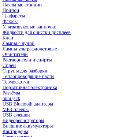
Паяльные станции
Припои
Трафареты
Флюсы
Ультразвуковые ванночки
Жидкости для очистки дисплеев
Клеи
Лампы с лупой
Лампы ультрафиолетовые
Очистители
Растворители и спирты
Спреи
Струны для разборки
Теплопроводящие пасты
Термоскотчи
Портативная электроника
Разъёмы
mini jack
USB Bluetooth адаптеры
MP3-плееры
USB флешки
Видеорегистраторы
Внешние аккумуляторы
Картридеры
Карты памяти