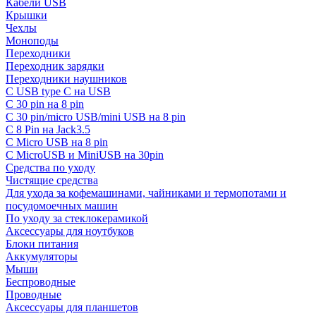
Кабели USB
Крышки
Чехлы
Моноподы
Переходники
Переходник зарядки
Переходники наушников
С USB type C на USB
С 30 pin на 8 pin
С 30 pin/micro USB/mini USB на 8 pin
С 8 Pin на Jack3.5
С Micro USB на 8 pin
С MicroUSB и MiniUSB на 30pin
Средства по уходу
Чистящие средства
Для ухода за кофемашинами, чайниками и термопотами и
посудомоечных машин
По уходу за стеклокерамикой
Аксессуары для ноутбуков
Блоки питания
Аккумуляторы
Мыши
Беспроводные
Проводные
Аксессуары для планшетов