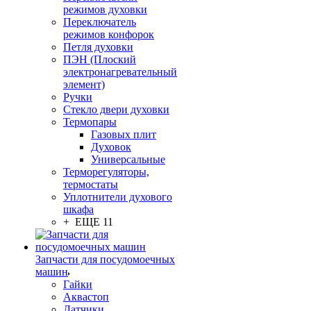
режимов духовки
Переключатель
режимов конфорок
Петля духовки
ПЭН (Плоский
электронагревательный
элемент)
Ручки
Стекло двери духовки
Термопары
Газовых плит
Духовок
Универсальные
Терморегуляторы,
термостаты
Уплотнители духового
шкафа
+ ЕЩЕ 11
Запчасти для посудомоечных
машин
Гайки
Аквастоп
Датчики