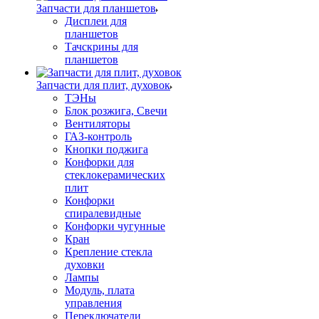
Запчасти для планшетов
Дисплеи для
планшетов
Тачскрины для
планшетов
Запчасти для плит, духовок
ТЭНы
Блок розжига, Свечи
Вентиляторы
ГАЗ-контроль
Кнопки поджига
Конфорки для
стеклокерамических
плит
Конфорки
спиралевидные
Конфорки чугунные
Кран
Крепление стекла
духовки
Лампы
Модуль, плата
управления
Переключатели