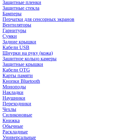
Защитные пленки
Защитные стекла
Бамперы
Перчатки для сенсорных экранов
Вентиляторы
Гарнитуры
Сумки
Задние крышки
Кабели USB
Шнурки на руку (кожа)
Защитное кольцо камеры
Защитные крышки
Кабели OTG
Карты памяти
Кнопки Bluetooth
Моноподы
Накладки
Наушники
Переходники
Чехлы
Силиконовые
Книжка
Обычные
Раскладные
Универсальные