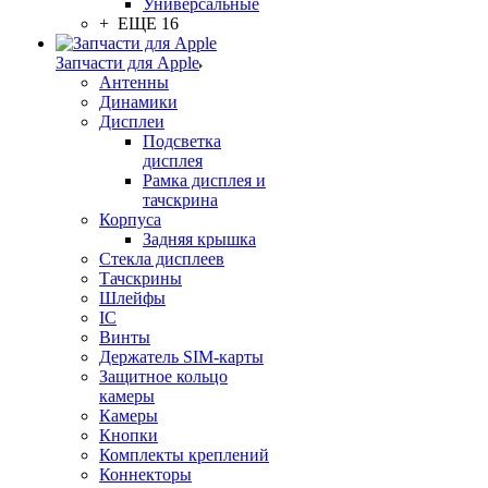
Универсальные
+ ЕЩЕ 16
Запчасти для Apple
Антенны
Динамики
Дисплеи
Подсветка
дисплея
Рамка дисплея и
тачскрина
Корпуса
Задняя крышка
Стекла дисплеев
Тачскрины
Шлейфы
IC
Винты
Держатель SIM-карты
Защитное кольцо
камеры
Камеры
Кнопки
Комплекты креплений
Коннекторы