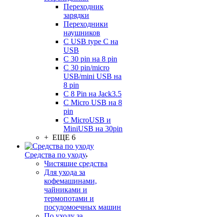
Переходник
зарядки
Переходники
наушников
С USB type C на
USB
С 30 pin на 8 pin
С 30 pin/micro
USB/mini USB на
8 pin
С 8 Pin на Jack3.5
С Micro USB на 8
pin
С MicroUSB и
MiniUSB на 30pin
+ ЕЩЕ 6
Средства по уходу
Чистящие средства
Для ухода за
кофемашинами,
чайниками и
термопотами и
посудомоечных машин
По уходу за