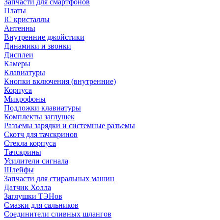
Запчасти для смартфонов
Платы
IC кристаллы
Антенны
Внутренние джойстики
Динамики и звонки
Дисплеи
Камеры
Клавиатуры
Кнопки включения (внутренние)
Корпуса
Микрофоны
Подложки клавиатуры
Комплекты заглушек
Разъемы зарядки и системные разъемы
Скотч для тачскринов
Стекла корпуса
Тачскрины
Усилители сигнала
Шлейфы
Запчасти для стиральных машин
Датчик Холла
Заглушки ТЭНов
Смазки для сальников
Соединители сливных шлангов