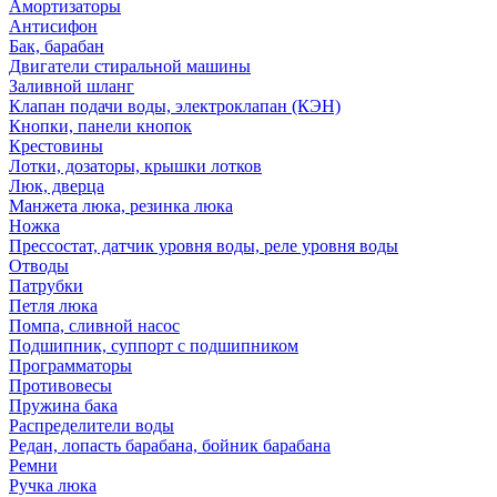
Амортизаторы
Антисифон
Бак, барабан
Двигатели стиральной машины
Заливной шланг
Клапан подачи воды, электроклапан (КЭН)
Кнопки, панели кнопок
Крестовины
Лотки, дозаторы, крышки лотков
Люк, дверца
Манжета люка, резинка люка
Ножка
Прессостат, датчик уровня воды, реле уровня воды
Отводы
Патрубки
Петля люка
Помпа, сливной насос
Подшипник, суппорт с подшипником
Программаторы
Противовесы
Пружина бака
Распределители воды
Редан, лопасть барабана, бойник барабана
Ремни
Ручка люка