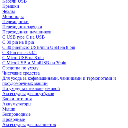
Кабели USB
Крышки
Чехлы
Моноподы
Переходники
Переходник зарядки
Переходники наушников
С USB type C на USB
С 30 pin на 8 pin
С 30 pin/micro USB/mini USB на 8 pin
С 8 Pin на Jack3.5
С Micro USB на 8 pin
С MicroUSB и MiniUSB на 30pin
Средства по уходу
Чистящие средства
Для ухода за кофемашинами, чайниками и термопотами и
посудомоечных машин
По уходу за стеклокерамикой
Аксессуары для ноутбуков
Блоки питания
Аккумуляторы
Мыши
Беспроводные
Проводные
Аксессуары для планшетов