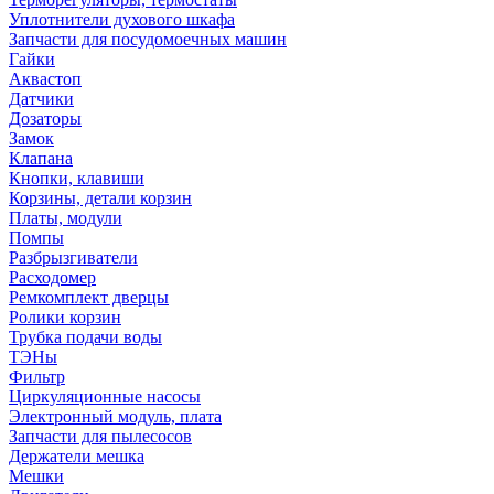
Уплотнители духового шкафа
Запчасти для посудомоечных машин
Гайки
Аквастоп
Датчики
Дозаторы
Замок
Клапана
Кнопки, клавиши
Корзины, детали корзин
Платы, модули
Помпы
Разбрызгиватели
Расходомер
Ремкомплект дверцы
Ролики корзин
Трубка подачи воды
ТЭНы
Фильтр
Циркуляционные насосы
Электронный модуль, плата
Запчасти для пылесосов
Держатели мешка
Мешки