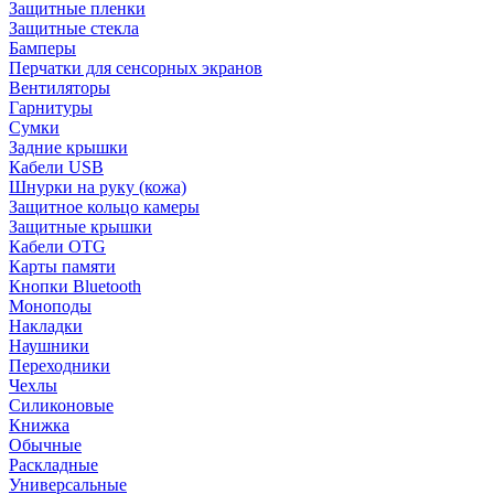
Защитные пленки
Защитные стекла
Бамперы
Перчатки для сенсорных экранов
Вентиляторы
Гарнитуры
Сумки
Задние крышки
Кабели USB
Шнурки на руку (кожа)
Защитное кольцо камеры
Защитные крышки
Кабели OTG
Карты памяти
Кнопки Bluetooth
Моноподы
Накладки
Наушники
Переходники
Чехлы
Силиконовые
Книжка
Обычные
Раскладные
Универсальные