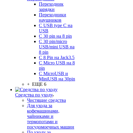
Переходник
зарядки
Переходники
наушников
С USB type C на
USB
С 30 pin на 8 pin
С 30 pin/micro
USB/mini USB на
8 pin
С 8 Pin на Jack3.5
С Micro USB на 8
pin
С MicroUSB и
MiniUSB на 30pin
+ ЕЩЕ 6
Средства по уходу
Чистящие средства
Для ухода за
кофемашинами,
чайниками и
термопотами и
посудомоечных машин
По уходу за