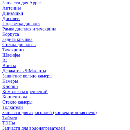
Запчасти для Apple
Антенны
Динамики
Дисплеи
Подсветка дисплея
Рамка дисплея и тачскрина
Корпуса
Задняя крышка
Стекла дисплеев
Тачскрины
Шлейфы
IC
Винты
Держатель SIM-карты
Защитное кольцо камеры
Камеры
Кнопки
Комплекты креплений
Коннекторы
Стекло камеры
Толкатели
Запчасти для аэрогрилей (конвекционная печь)
Таймер
ТЭНы
Запчасти для водонагревателей