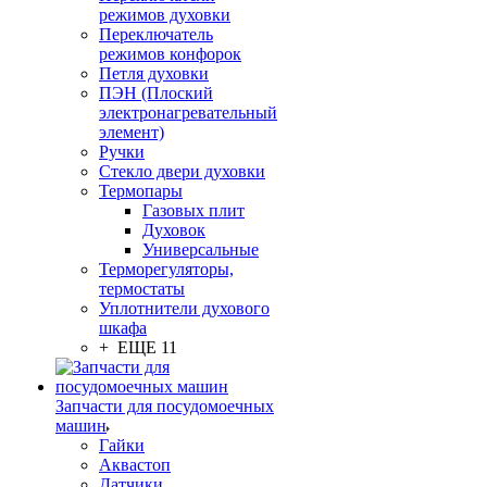
режимов духовки
Переключатель
режимов конфорок
Петля духовки
ПЭН (Плоский
электронагревательный
элемент)
Ручки
Стекло двери духовки
Термопары
Газовых плит
Духовок
Универсальные
Терморегуляторы,
термостаты
Уплотнители духового
шкафа
+ ЕЩЕ 11
Запчасти для посудомоечных
машин
Гайки
Аквастоп
Датчики