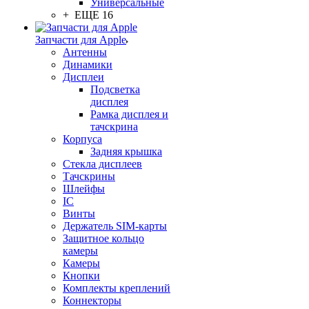
Универсальные
+ ЕЩЕ 16
Запчасти для Apple
Антенны
Динамики
Дисплеи
Подсветка
дисплея
Рамка дисплея и
тачскрина
Корпуса
Задняя крышка
Стекла дисплеев
Тачскрины
Шлейфы
IC
Винты
Держатель SIM-карты
Защитное кольцо
камеры
Камеры
Кнопки
Комплекты креплений
Коннекторы