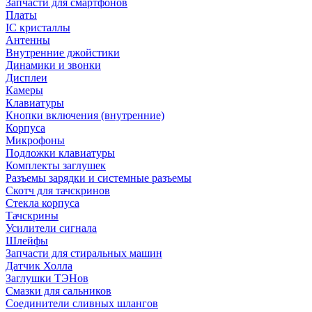
Запчасти для смартфонов
Платы
IC кристаллы
Антенны
Внутренние джойстики
Динамики и звонки
Дисплеи
Камеры
Клавиатуры
Кнопки включения (внутренние)
Корпуса
Микрофоны
Подложки клавиатуры
Комплекты заглушек
Разъемы зарядки и системные разъемы
Скотч для тачскринов
Стекла корпуса
Тачскрины
Усилители сигнала
Шлейфы
Запчасти для стиральных машин
Датчик Холла
Заглушки ТЭНов
Смазки для сальников
Соединители сливных шлангов