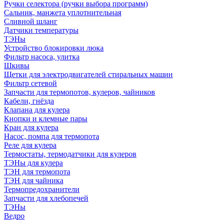
Ручки селектора (ручки выбора программ)
Сальник, манжета уплотнительная
Сливной шланг
Датчики температуры
ТЭНы
Устройство блокировки люка
Фильтр насоса, улитка
Шкивы
Щетки для электродвигателей стиральных машин
Фильтр сетевой
Запчасти для термопотов, кулеров, чайников
Кабели, гнёзда
Клапана для кулера
Кнопки и клемные пары
Кран для кулера
Насос, помпа для термопота
Реле для кулера
Термостаты, термодатчики для кулеров
ТЭНы для кулера
ТЭН для термопота
ТЭН для чайника
Термопредохранители
Запчасти для хлебопечей
ТЭНы
Ведро