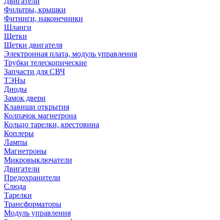
Двигатели
Фильтры, крышки
Фитинги, наконечники
Шланги
Щетки
Щетки двигателя
Электронная плата, модуль управления
Трубки телескопические
Запчасти для СВЧ
ТЭНы
Диоды
Замок двери
Клавиши открытия
Колпачок магнетрона
Кольцо тарелки, крестовина
Коплеры
Лампы
Магнетроны
Микровыключатели
Двигатели
Предохранители
Слюда
Тарелки
Трансформаторы
Модуль управления