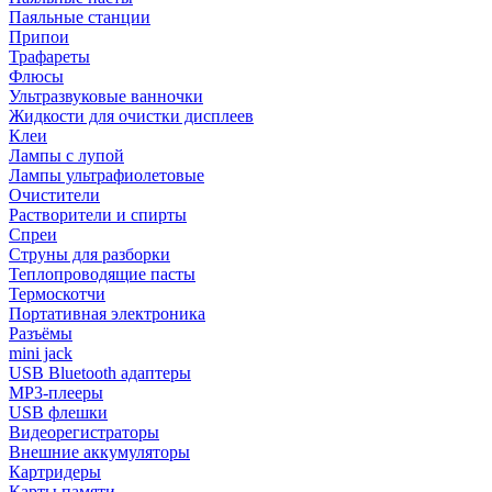
Паяльные станции
Припои
Трафареты
Флюсы
Ультразвуковые ванночки
Жидкости для очистки дисплеев
Клеи
Лампы с лупой
Лампы ультрафиолетовые
Очистители
Растворители и спирты
Спреи
Струны для разборки
Теплопроводящие пасты
Термоскотчи
Портативная электроника
Разъёмы
mini jack
USB Bluetooth адаптеры
MP3-плееры
USB флешки
Видеорегистраторы
Внешние аккумуляторы
Картридеры
Карты памяти