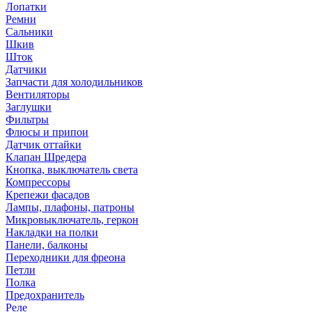
Лопатки
Ремни
Сальники
Шкив
Шток
Датчики
Запчасти для холодильников
Вентиляторы
Заглушки
Фильтры
Флюсы и припои
Датчик оттайки
Клапан Шредера
Кнопка, выключатель света
Компрессоры
Крепежи фасадов
Лампы, плафоны, патроны
Микровыключатель, геркон
Накладки на полки
Панели, балконы
Переходники для фреона
Петли
Полка
Предохранитель
Реле