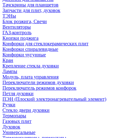
Тачскрины для планшетов
Запчасти для плит, духовок
ТЭНы
Блок розжига, Свечи
Вентиляторы
ГАЗ-контроль
Кнопки поджига
Конфорки для стеклокерамических плит
Конфорки спиралевидные
Конфорки чугунные
Кран
Крепление стекла духовки
Лампы
Модуль, плата управления
Переключатели режимов духовки
Переключатель режимов конфорок
Петля духовки
ПЭН (Плоский электронагревательный элемент)
Ручки
Стекло двери духовки
Термопары
Газовых плит
Духовок
Универсальные
Терморегуляторы, термостаты