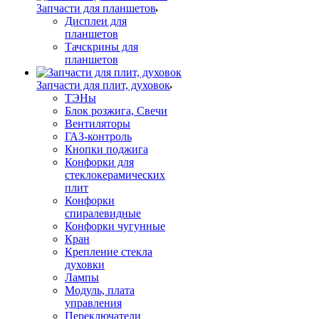
Запчасти для планшетов
Дисплеи для
планшетов
Тачскрины для
планшетов
Запчасти для плит, духовок
ТЭНы
Блок розжига, Свечи
Вентиляторы
ГАЗ-контроль
Кнопки поджига
Конфорки для
стеклокерамических
плит
Конфорки
спиралевидные
Конфорки чугунные
Кран
Крепление стекла
духовки
Лампы
Модуль, плата
управления
Переключатели