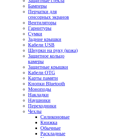
Защитные стекла
Бамперы
Перчатки для
сенсорных экранов
Вентиляторы
Гарнитуры
Сумки
Задние крышки
Кабели USB
Шнурки на руку (кожа)
Защитное кольцо
камеры
Защитные крышки
Кабели OTG
Карты памяти
Кнопки Bluetooth
Моноподы
Накладки
Наушники
Переходники
Чехлы
Силиконовые
Книжка
Обычные
Раскладные