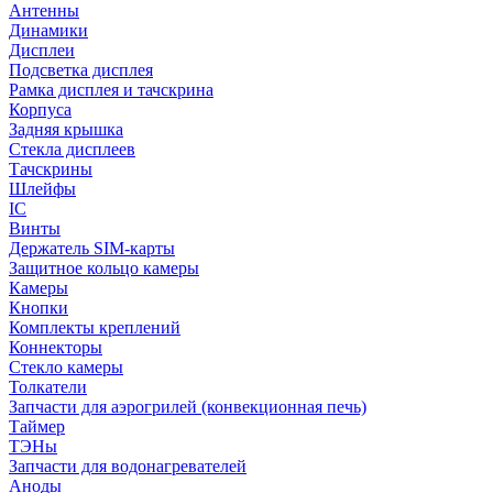
Антенны
Динамики
Дисплеи
Подсветка дисплея
Рамка дисплея и тачскрина
Корпуса
Задняя крышка
Стекла дисплеев
Тачскрины
Шлейфы
IC
Винты
Держатель SIM-карты
Защитное кольцо камеры
Камеры
Кнопки
Комплекты креплений
Коннекторы
Стекло камеры
Толкатели
Запчасти для аэрогрилей (конвекционная печь)
Таймер
ТЭНы
Запчасти для водонагревателей
Аноды