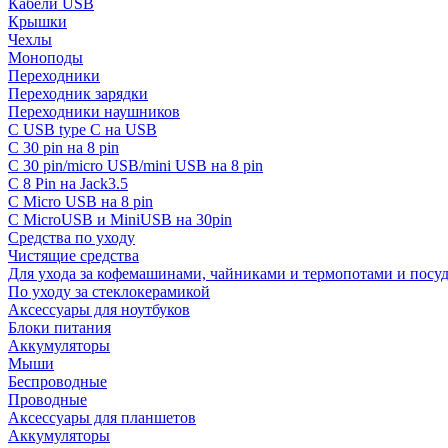
Кабели USB
Крышки
Чехлы
Моноподы
Переходники
Переходник зарядки
Переходники наушников
С USB type C на USB
С 30 pin на 8 pin
С 30 pin/micro USB/mini USB на 8 pin
С 8 Pin на Jack3.5
С Micro USB на 8 pin
С MicroUSB и MiniUSB на 30pin
Средства по уходу
Чистящие средства
Для ухода за кофемашинами, чайниками и термопотами и пос
По уходу за стеклокерамикой
Аксессуары для ноутбуков
Блоки питания
Аккумуляторы
Мыши
Беспроводные
Проводные
Аксессуары для планшетов
Аккумуляторы