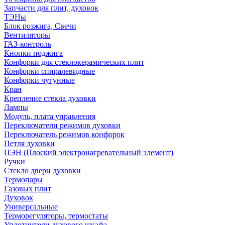
Запчасти для плит, духовок
ТЭНы
Блок розжига, Свечи
Вентиляторы
ГАЗ-контроль
Кнопки поджига
Конфорки для стеклокерамических плит
Конфорки спиралевидные
Конфорки чугунные
Кран
Крепление стекла духовки
Лампы
Модуль, плата управления
Переключатели режимов духовки
Переключатель режимов конфорок
Петля духовки
ПЭН (Плоский электронагревательный элемент)
Ручки
Стекло двери духовки
Термопары
Газовых плит
Духовок
Универсальные
Терморегуляторы, термостаты
Уплотнители духового шкафа