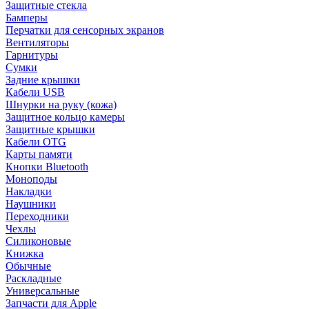
Защитные стекла
Бамперы
Перчатки для сенсорных экранов
Вентиляторы
Гарнитуры
Сумки
Задние крышки
Кабели USB
Шнурки на руку (кожа)
Защитное кольцо камеры
Защитные крышки
Кабели OTG
Карты памяти
Кнопки Bluetooth
Моноподы
Накладки
Наушники
Переходники
Чехлы
Силиконовые
Книжка
Обычные
Раскладные
Универсальные
Запчасти для Apple