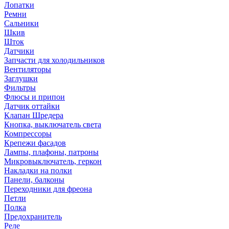
Лопатки
Ремни
Сальники
Шкив
Шток
Датчики
Запчасти для холодильников
Вентиляторы
Заглушки
Фильтры
Флюсы и припои
Датчик оттайки
Клапан Шредера
Кнопка, выключатель света
Компрессоры
Крепежи фасадов
Лампы, плафоны, патроны
Микровыключатель, геркон
Накладки на полки
Панели, балконы
Переходники для фреона
Петли
Полка
Предохранитель
Реле