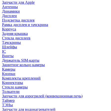
Запчасти для Apple
Антенны
Динамики
Дисплеи
Подсветка дисплея
Рамка дисплея и тачскрина
Корпуса
Задняя крышка
Стекла дисплеев
Тачскрины
Шлейфы
IC
Винты
Держатель SIM-карты
Защитное кольцо камеры
Камеры
Кнопки
Комплекты креплений
Коннекторы
Стекло камеры
Толкатели
Запчасти для аэрогрилей (конвекционная печь)
Таймер
ТЭНы
Запчасти для водонагревателей