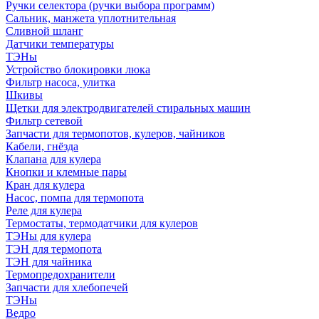
Ручки селектора (ручки выбора программ)
Сальник, манжета уплотнительная
Сливной шланг
Датчики температуры
ТЭНы
Устройство блокировки люка
Фильтр насоса, улитка
Шкивы
Щетки для электродвигателей стиральных машин
Фильтр сетевой
Запчасти для термопотов, кулеров, чайников
Кабели, гнёзда
Клапана для кулера
Кнопки и клемные пары
Кран для кулера
Насос, помпа для термопота
Реле для кулера
Термостаты, термодатчики для кулеров
ТЭНы для кулера
ТЭН для термопота
ТЭН для чайника
Термопредохранители
Запчасти для хлебопечей
ТЭНы
Ведро