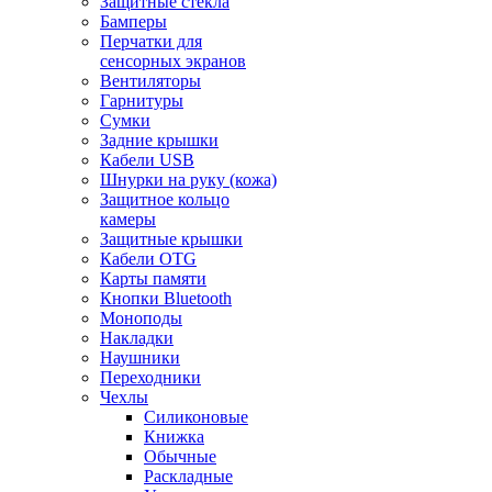
Защитные стекла
Бамперы
Перчатки для
сенсорных экранов
Вентиляторы
Гарнитуры
Сумки
Задние крышки
Кабели USB
Шнурки на руку (кожа)
Защитное кольцо
камеры
Защитные крышки
Кабели OTG
Карты памяти
Кнопки Bluetooth
Моноподы
Накладки
Наушники
Переходники
Чехлы
Силиконовые
Книжка
Обычные
Раскладные