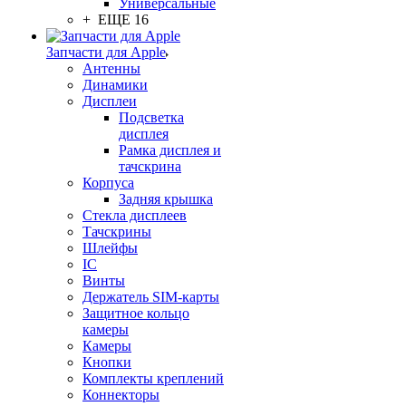
Универсальные
+ ЕЩЕ 16
Запчасти для Apple
Антенны
Динамики
Дисплеи
Подсветка
дисплея
Рамка дисплея и
тачскрина
Корпуса
Задняя крышка
Стекла дисплеев
Тачскрины
Шлейфы
IC
Винты
Держатель SIM-карты
Защитное кольцо
камеры
Камеры
Кнопки
Комплекты креплений
Коннекторы