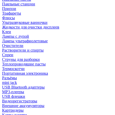
Паяльные станции
Припои
Трафареты
Флюсы
Ультразвуковые ванночки
Жидкости для очистки дисплеев
Клеи
Лампы с лупой
Лампы ультрафиолетовые
Очистители
Растворители и спирты
Спреи
Струны для разборки
Теплопроводящие пасты
Термоскотчи
Портативная электроника
Разъёмы
mini jack
USB Bluetooth адаптеры
MP3-плееры
USB флешки
Видеорегистраторы
Внешние аккумуляторы
Картридеры
Карты памяти