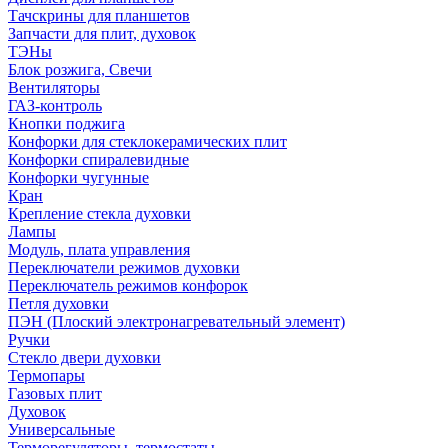
Тачскрины для планшетов
Запчасти для плит, духовок
ТЭНы
Блок розжига, Свечи
Вентиляторы
ГАЗ-контроль
Кнопки поджига
Конфорки для стеклокерамических плит
Конфорки спиралевидные
Конфорки чугунные
Кран
Крепление стекла духовки
Лампы
Модуль, плата управления
Переключатели режимов духовки
Переключатель режимов конфорок
Петля духовки
ПЭН (Плоский электронагревательный элемент)
Ручки
Стекло двери духовки
Термопары
Газовых плит
Духовок
Универсальные
Терморегуляторы, термостаты