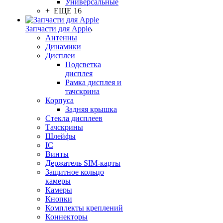
Универсальные
+ ЕЩЕ 16
Запчасти для Apple
Антенны
Динамики
Дисплеи
Подсветка
дисплея
Рамка дисплея и
тачскрина
Корпуса
Задняя крышка
Стекла дисплеев
Тачскрины
Шлейфы
IC
Винты
Держатель SIM-карты
Защитное кольцо
камеры
Камеры
Кнопки
Комплекты креплений
Коннекторы