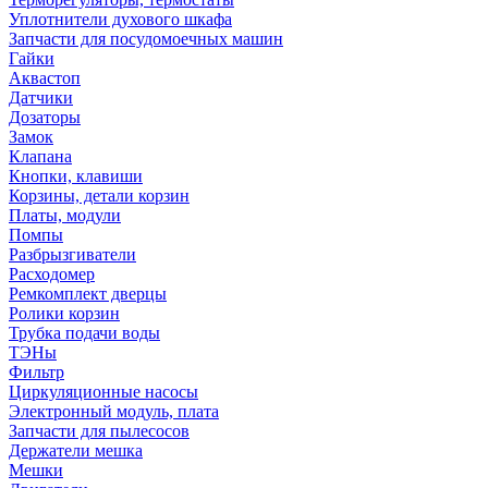
Уплотнители духового шкафа
Запчасти для посудомоечных машин
Гайки
Аквастоп
Датчики
Дозаторы
Замок
Клапана
Кнопки, клавиши
Корзины, детали корзин
Платы, модули
Помпы
Разбрызгиватели
Расходомер
Ремкомплект дверцы
Ролики корзин
Трубка подачи воды
ТЭНы
Фильтр
Циркуляционные насосы
Электронный модуль, плата
Запчасти для пылесосов
Держатели мешка
Мешки