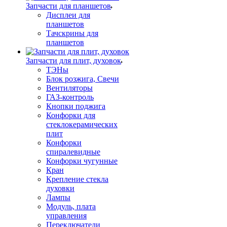
Запчасти для планшетов
Дисплеи для
планшетов
Тачскрины для
планшетов
Запчасти для плит, духовок
ТЭНы
Блок розжига, Свечи
Вентиляторы
ГАЗ-контроль
Кнопки поджига
Конфорки для
стеклокерамических
плит
Конфорки
спиралевидные
Конфорки чугунные
Кран
Крепление стекла
духовки
Лампы
Модуль, плата
управления
Переключатели