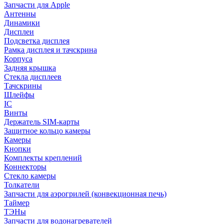
Запчасти для Apple
Антенны
Динамики
Дисплеи
Подсветка дисплея
Рамка дисплея и тачскрина
Корпуса
Задняя крышка
Стекла дисплеев
Тачскрины
Шлейфы
IC
Винты
Держатель SIM-карты
Защитное кольцо камеры
Камеры
Кнопки
Комплекты креплений
Коннекторы
Стекло камеры
Толкатели
Запчасти для аэрогрилей (конвекционная печь)
Таймер
ТЭНы
Запчасти для водонагревателей