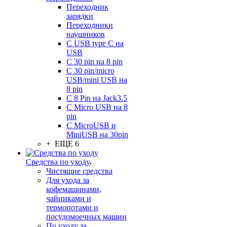
Переходник
зарядки
Переходники
наушников
С USB type C на
USB
С 30 pin на 8 pin
С 30 pin/micro
USB/mini USB на
8 pin
С 8 Pin на Jack3.5
С Micro USB на 8
pin
С MicroUSB и
MiniUSB на 30pin
+ ЕЩЕ 6
Средства по уходу
Чистящие средства
Для ухода за
кофемашинами,
чайниками и
термопотами и
посудомоечных машин
По уходу за