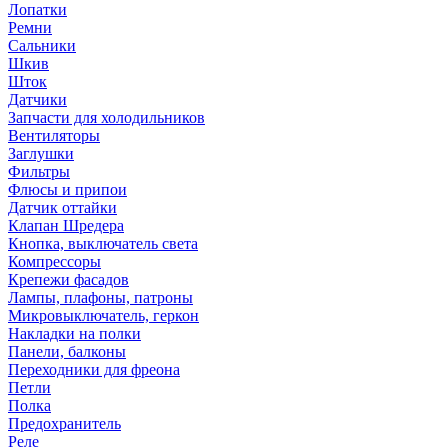
Лопатки
Ремни
Сальники
Шкив
Шток
Датчики
Запчасти для холодильников
Вентиляторы
Заглушки
Фильтры
Флюсы и припои
Датчик оттайки
Клапан Шредера
Кнопка, выключатель света
Компрессоры
Крепежи фасадов
Лампы, плафоны, патроны
Микровыключатель, геркон
Накладки на полки
Панели, балконы
Переходники для фреона
Петли
Полка
Предохранитель
Реле