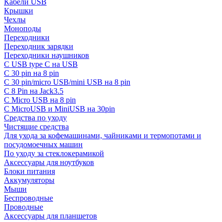
Кабели USB
Крышки
Чехлы
Моноподы
Переходники
Переходник зарядки
Переходники наушников
С USB type C на USB
С 30 pin на 8 pin
С 30 pin/micro USB/mini USB на 8 pin
С 8 Pin на Jack3.5
С Micro USB на 8 pin
С MicroUSB и MiniUSB на 30pin
Средства по уходу
Чистящие средства
Для ухода за кофемашинами, чайниками и термопотами и
посудомоечных машин
По уходу за стеклокерамикой
Аксессуары для ноутбуков
Блоки питания
Аккумуляторы
Мыши
Беспроводные
Проводные
Аксессуары для планшетов