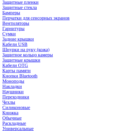
Защитные пленки
Защитные стекла
Бамперы
Перчатки для сенсорных экранов
Вентиляторы
Гарнитуры
Сумки
Задние крышки
Кабели USB
Шнурки на руку (кожа)
Защитное кольцо камеры
Защитные крышки
Кабели OTG
Карты памяти
Кнопки Bluetooth
Моноподы
Накладки
Наушники
Переходники
Чехлы
Силиконовые
Книжка
Обычные
Раскладные
Универсальные