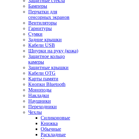
Защитные стекла
Бамперы
Перчатки для
сенсорных экранов
Вентиляторы
Гарнитуры
Сумки
Задние крышки
Кабели USB
Шнурки на руку (кожа)
Защитное кольцо
камеры
Защитные крышки
Кабели OTG
Карты памяти
Кнопки Bluetooth
Моноподы
Накладки
Наушники
Переходники
Чехлы
Силиконовые
Книжка
Обычные
Раскладные