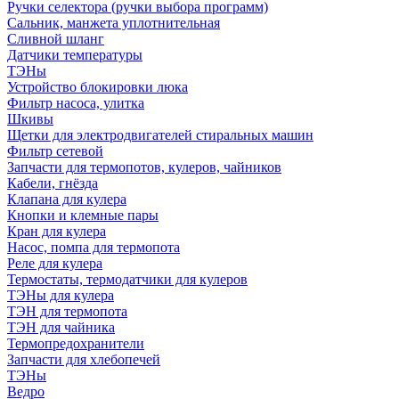
Ручки селектора (ручки выбора программ)
Сальник, манжета уплотнительная
Сливной шланг
Датчики температуры
ТЭНы
Устройство блокировки люка
Фильтр насоса, улитка
Шкивы
Щетки для электродвигателей стиральных машин
Фильтр сетевой
Запчасти для термопотов, кулеров, чайников
Кабели, гнёзда
Клапана для кулера
Кнопки и клемные пары
Кран для кулера
Насос, помпа для термопота
Реле для кулера
Термостаты, термодатчики для кулеров
ТЭНы для кулера
ТЭН для термопота
ТЭН для чайника
Термопредохранители
Запчасти для хлебопечей
ТЭНы
Ведро