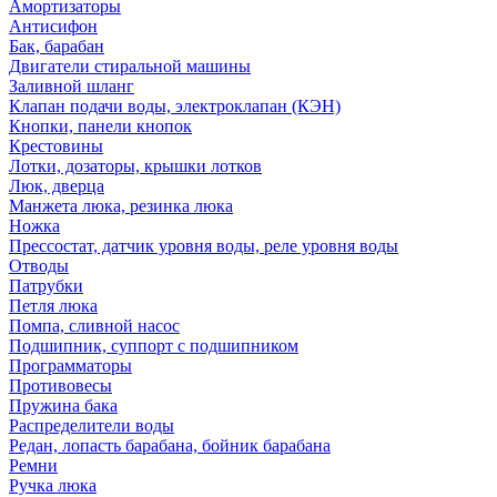
Амортизаторы
Антисифон
Бак, барабан
Двигатели стиральной машины
Заливной шланг
Клапан подачи воды, электроклапан (КЭН)
Кнопки, панели кнопок
Крестовины
Лотки, дозаторы, крышки лотков
Люк, дверца
Манжета люка, резинка люка
Ножка
Прессостат, датчик уровня воды, реле уровня воды
Отводы
Патрубки
Петля люка
Помпа, сливной насос
Подшипник, суппорт с подшипником
Программаторы
Противовесы
Пружина бака
Распределители воды
Редан, лопасть барабана, бойник барабана
Ремни
Ручка люка