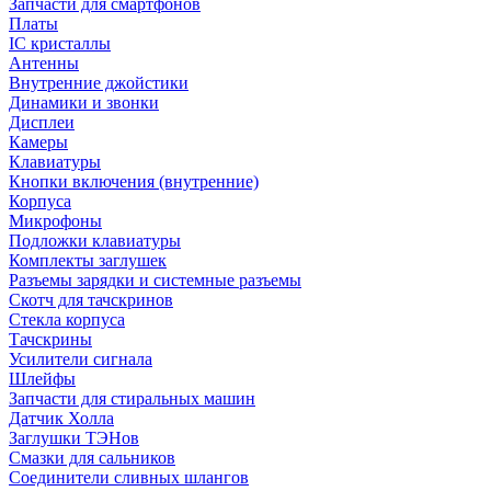
Запчасти для смартфонов
Платы
IC кристаллы
Антенны
Внутренние джойстики
Динамики и звонки
Дисплеи
Камеры
Клавиатуры
Кнопки включения (внутренние)
Корпуса
Микрофоны
Подложки клавиатуры
Комплекты заглушек
Разъемы зарядки и системные разъемы
Скотч для тачскринов
Стекла корпуса
Тачскрины
Усилители сигнала
Шлейфы
Запчасти для стиральных машин
Датчик Холла
Заглушки ТЭНов
Смазки для сальников
Соединители сливных шлангов