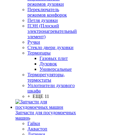
режимов духовки
Переключатель
режимов конфорок
Петля духовки
ПЭН (Плоский
электронагревательный
элемент)
Ручки
Стекло двери духовки
Термопары
Газовых плит
Духовок
Универсальные
Терморегуляторы,
термостаты
Уплотнители духового
шкафа
+ ЕЩЕ 11
Запчасти для посудомоечных
машин
Гайки
Аквастоп
Датчики