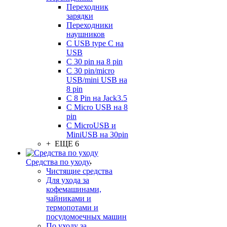
Переходник
зарядки
Переходники
наушников
С USB type C на
USB
С 30 pin на 8 pin
С 30 pin/micro
USB/mini USB на
8 pin
С 8 Pin на Jack3.5
С Micro USB на 8
pin
С MicroUSB и
MiniUSB на 30pin
+ ЕЩЕ 6
Средства по уходу
Чистящие средства
Для ухода за
кофемашинами,
чайниками и
термопотами и
посудомоечных машин
По уходу за