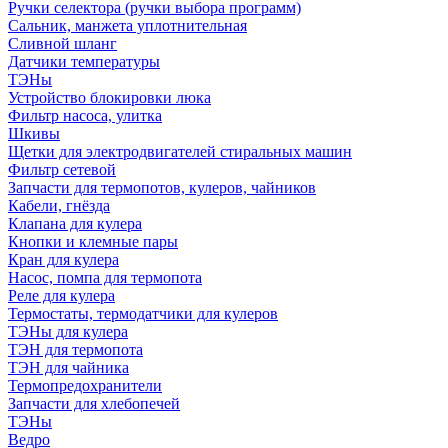
Ручки селектора (ручки выбора программ)
Сальник, манжета уплотнительная
Сливной шланг
Датчики температуры
ТЭНы
Устройство блокировки люка
Фильтр насоса, улитка
Шкивы
Щетки для электродвигателей стиральных машин
Фильтр сетевой
Запчасти для термопотов, кулеров, чайников
Кабели, гнёзда
Клапана для кулера
Кнопки и клемные пары
Кран для кулера
Насос, помпа для термопота
Реле для кулера
Термостаты, термодатчики для кулеров
ТЭНы для кулера
ТЭН для термопота
ТЭН для чайника
Термопредохранители
Запчасти для хлебопечей
ТЭНы
Ведро