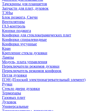
Тачскрины для планшетов
Запчасти для плит, духовок
ТЭНы
Блок розжига, Свечи
Вентиляторы
ГАЗ-контроль
Кнопки поджига
Конфорки для стеклокерамических плит
Конфорки спиралевидные
Конфорки чугунные
Кран
Крепление стекла духовки
Лампы
Модуль, плата управления
Переключатели режимов духовки
Переключатель режимов конфорок
Петля духовки
ПЭН (Плоский электронагревательный элемент)
Ручки
Стекло двери духовки
Термопары
Газовых плит
Духовок
Универсальные
Терморегуляторы, термостаты