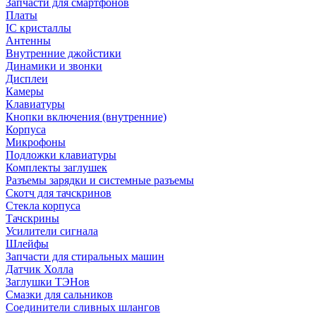
Запчасти для смартфонов
Платы
IC кристаллы
Антенны
Внутренние джойстики
Динамики и звонки
Дисплеи
Камеры
Клавиатуры
Кнопки включения (внутренние)
Корпуса
Микрофоны
Подложки клавиатуры
Комплекты заглушек
Разъемы зарядки и системные разъемы
Скотч для тачскринов
Стекла корпуса
Тачскрины
Усилители сигнала
Шлейфы
Запчасти для стиральных машин
Датчик Холла
Заглушки ТЭНов
Смазки для сальников
Соединители сливных шлангов