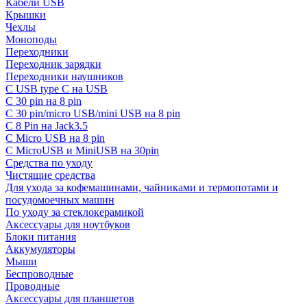
Кабели USB
Крышки
Чехлы
Моноподы
Переходники
Переходник зарядки
Переходники наушников
С USB type C на USB
С 30 pin на 8 pin
С 30 pin/micro USB/mini USB на 8 pin
С 8 Pin на Jack3.5
С Micro USB на 8 pin
С MicroUSB и MiniUSB на 30pin
Средства по уходу
Чистящие средства
Для ухода за кофемашинами, чайниками и термопотами и
посудомоечных машин
По уходу за стеклокерамикой
Аксессуары для ноутбуков
Блоки питания
Аккумуляторы
Мыши
Беспроводные
Проводные
Аксессуары для планшетов