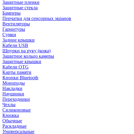
Защитные пленки
Защитные стекла
Бамперы
Перчатки для сенсорных экранов
Вентиляторы
Гарнитуры
Сумки
Задние крышки
Кабели USB
Шнурки на руку (кожа)
Защитное кольцо камеры
Защитные крышки
Кабели OTG
Карты памяти
Кнопки Bluetooth
Моноподы
Накладки
Наушники
Переходники
Чехлы
Силиконовые
Книжка
Обычные
Раскладные
Универсальные