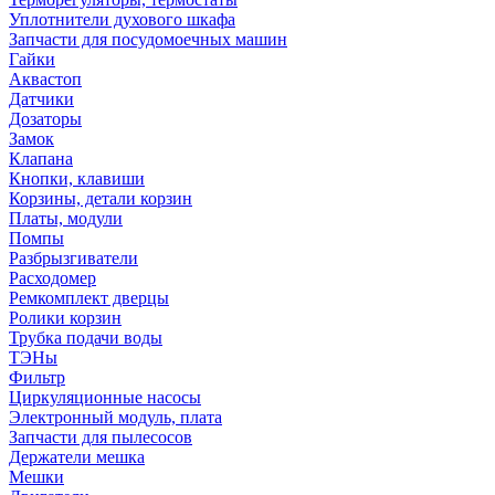
Уплотнители духового шкафа
Запчасти для посудомоечных машин
Гайки
Аквастоп
Датчики
Дозаторы
Замок
Клапана
Кнопки, клавиши
Корзины, детали корзин
Платы, модули
Помпы
Разбрызгиватели
Расходомер
Ремкомплект дверцы
Ролики корзин
Трубка подачи воды
ТЭНы
Фильтр
Циркуляционные насосы
Электронный модуль, плата
Запчасти для пылесосов
Держатели мешка
Мешки