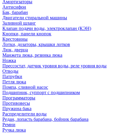
Амортизаторы
Антисифон
Бак, барабан
Двигатели стиральной машины
Заливной шланг
Клапан подачи воды, электроклапан (КЭН)
Кнопки, панели кнопок
Крестовины
Лотки, дозаторы, крышки лотков
Люк, дверца
Манжета люка, резинка люка
Ножка
Прессостат, датчик уровня воды, реле уровня воды
Отводы
Патрубки
Петля люка
Помпа, сливной насос
Подшипник, суппорт с подшипником
Программаторы
Противовесы
Пружина бака
Распределители воды
Редан, лопасть барабана, бойник барабана
Ремни
Ручка люка