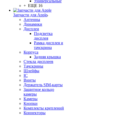
Универсальные
+ ЕЩЕ 16
Запчасти для Apple
Антенны
Динамики
Дисплеи
Подсветка
дисплея
Рамка дисплея и
тачскрина
Корпуса
Задняя крышка
Стекла дисплеев
Тачскрины
Шлейфы
IC
Винты
Держатель SIM-карты
Защитное кольцо
камеры
Камеры
Кнопки
Комплекты креплений
Коннекторы