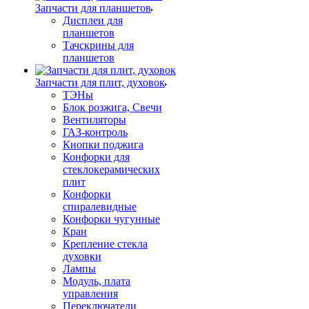
Запчасти для планшетов
Дисплеи для
планшетов
Тачскрины для
планшетов
Запчасти для плит, духовок
ТЭНы
Блок розжига, Свечи
Вентиляторы
ГАЗ-контроль
Кнопки поджига
Конфорки для
стеклокерамических
плит
Конфорки
спиралевидные
Конфорки чугунные
Кран
Крепление стекла
духовки
Лампы
Модуль, плата
управления
Переключатели