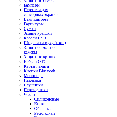
Защитные стекла
Бамперы
Перчатки для
сенсорных экранов
Вентиляторы
Гарнитуры
Сумки
Задние крышки
Кабели USB
Шнурки на руку (кожа)
Защитное кольцо
камеры
Защитные крышки
Кабели OTG
Карты памяти
Кнопки Bluetooth
Моноподы
Накладки
Наушники
Переходники
Чехлы
Силиконовые
Книжка
Обычные
Раскладные