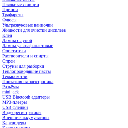
Паяльные станции
Припои
Трафареты
Флюсы
Ультразвуковые ванночки
Жидкости для очистки дисплеев
Клеи
Лампы с лупой
Лампы ультрафиолетовые
Очистители
Растворители и спирты
Спреи
Струны для разборки
Теплопроводящие пасты
Термоскотчи
Портативная электроника
Разъёмы
mini jack
USB Bluetooth адаптеры
MP3-плееры
USB флешки
Видеорегистраторы
Внешние аккумуляторы
Картридеры
Карты памяти