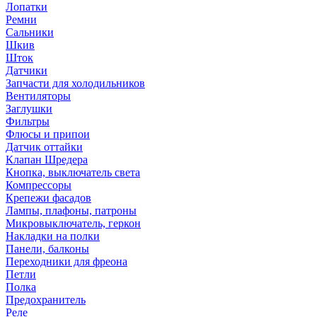
Лопатки
Ремни
Сальники
Шкив
Шток
Датчики
Запчасти для холодильников
Вентиляторы
Заглушки
Фильтры
Флюсы и припои
Датчик оттайки
Клапан Шредера
Кнопка, выключатель света
Компрессоры
Крепежи фасадов
Лампы, плафоны, патроны
Микровыключатель, геркон
Накладки на полки
Панели, балконы
Переходники для фреона
Петли
Полка
Предохранитель
Реле