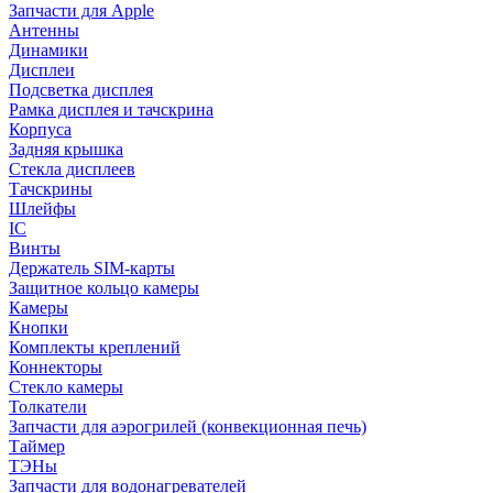
Запчасти для Apple
Антенны
Динамики
Дисплеи
Подсветка дисплея
Рамка дисплея и тачскрина
Корпуса
Задняя крышка
Стекла дисплеев
Тачскрины
Шлейфы
IC
Винты
Держатель SIM-карты
Защитное кольцо камеры
Камеры
Кнопки
Комплекты креплений
Коннекторы
Стекло камеры
Толкатели
Запчасти для аэрогрилей (конвекционная печь)
Таймер
ТЭНы
Запчасти для водонагревателей