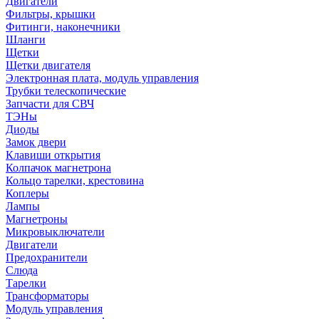
Двигатели
Фильтры, крышки
Фитинги, наконечники
Шланги
Щетки
Щетки двигателя
Электронная плата, модуль управления
Трубки телескопические
Запчасти для СВЧ
ТЭНы
Диоды
Замок двери
Клавиши открытия
Колпачок магнетрона
Кольцо тарелки, крестовина
Коплеры
Лампы
Магнетроны
Микровыключатели
Двигатели
Предохранители
Слюда
Тарелки
Трансформаторы
Модуль управления