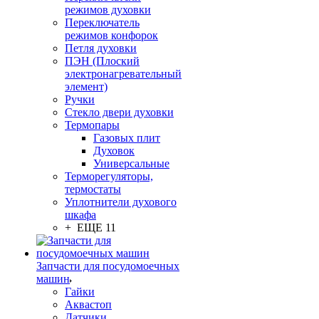
режимов духовки
Переключатель
режимов конфорок
Петля духовки
ПЭН (Плоский
электронагревательный
элемент)
Ручки
Стекло двери духовки
Термопары
Газовых плит
Духовок
Универсальные
Терморегуляторы,
термостаты
Уплотнители духового
шкафа
+ ЕЩЕ 11
Запчасти для посудомоечных
машин
Гайки
Аквастоп
Датчики