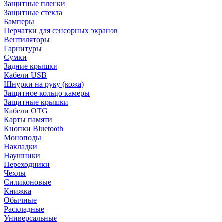
Защитные пленки
Защитные стекла
Бамперы
Перчатки для сенсорных экранов
Вентиляторы
Гарнитуры
Сумки
Задние крышки
Кабели USB
Шнурки на руку (кожа)
Защитное кольцо камеры
Защитные крышки
Кабели OTG
Карты памяти
Кнопки Bluetooth
Моноподы
Накладки
Наушники
Переходники
Чехлы
Силиконовые
Книжка
Обычные
Раскладные
Универсальные