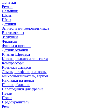
Лопатки
Ремни
Сальники
Шкив
Шток
Датчики
Запчасти для холодильников
Вентиляторы
Заглушки
Фильтры
Флюсы и припои
Датчик оттайки
Клапан Шредера
Кнопка, выключатель света
Компрессоры
Крепежи фасадов
Лампы, плафоны, патроны
Микровыключатель, геркон
Накладки на полки
Панели, балконы
Переходники для фреона
Петли
Полка
Предохранитель
Реле