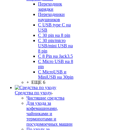
Переходник
зарядки
Переходники
наушников
С USB type C на
USB
С 30 pin на 8 pin
С 30 pin/micro
USB/mini USB на
8 pin
С 8 Pin на Jack3.5
С Micro USB на 8
pin
С MicroUSB и
MiniUSB на 30pin
+ ЕЩЕ 6
Средства по уходу
Чистящие средства
Для ухода за
кофемашинами,
чайниками и
термопотами и
посудомоечных машин
По уходу за