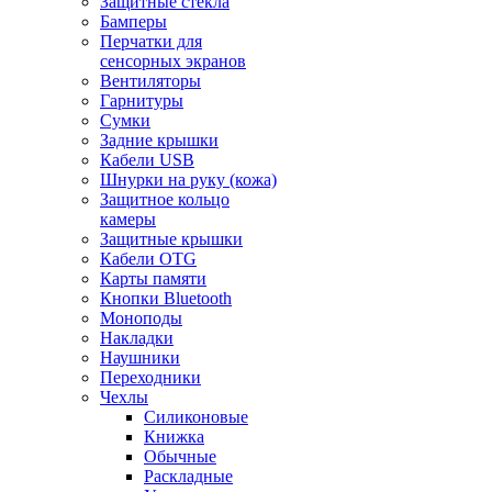
Защитные стекла
Бамперы
Перчатки для
сенсорных экранов
Вентиляторы
Гарнитуры
Сумки
Задние крышки
Кабели USB
Шнурки на руку (кожа)
Защитное кольцо
камеры
Защитные крышки
Кабели OTG
Карты памяти
Кнопки Bluetooth
Моноподы
Накладки
Наушники
Переходники
Чехлы
Силиконовые
Книжка
Обычные
Раскладные