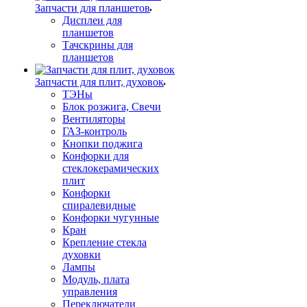
Запчасти для планшетов
Дисплеи для
планшетов
Тачскрины для
планшетов
Запчасти для плит, духовок
ТЭНы
Блок розжига, Свечи
Вентиляторы
ГАЗ-контроль
Кнопки поджига
Конфорки для
стеклокерамических
плит
Конфорки
спиралевидные
Конфорки чугунные
Кран
Крепление стекла
духовки
Лампы
Модуль, плата
управления
Переключатели