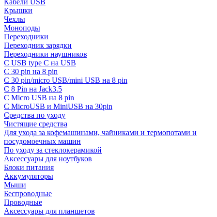
Кабели USB
Крышки
Чехлы
Моноподы
Переходники
Переходник зарядки
Переходники наушников
С USB type C на USB
С 30 pin на 8 pin
С 30 pin/micro USB/mini USB на 8 pin
С 8 Pin на Jack3.5
С Micro USB на 8 pin
С MicroUSB и MiniUSB на 30pin
Средства по уходу
Чистящие средства
Для ухода за кофемашинами, чайниками и термопотами и
посудомоечных машин
По уходу за стеклокерамикой
Аксессуары для ноутбуков
Блоки питания
Аккумуляторы
Мыши
Беспроводные
Проводные
Аксессуары для планшетов