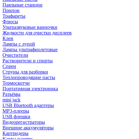
Паяльные станции
Припои
Трафареты
Флюсы
Ультразвуковые ванночки
Жидкости для очистки дисплеев
Клеи
Лампы с лупой
Лампы ультрафиолетовые
Очистители
Растворители и спирты
Спреи
Струны для разборки
Теплопроводящие пасты
Термоскотчи
Портативная электроника
Разъёмы
mini jack
USB Bluetooth адаптеры
MP3-плееры
USB флешки
Видеорегистраторы
Внешние аккумуляторы
Картридеры
Карты памяти