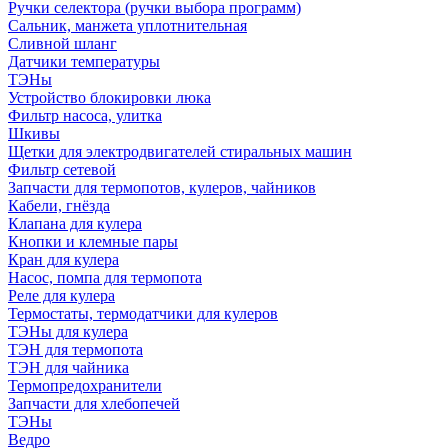
Ручки селектора (ручки выбора программ)
Сальник, манжета уплотнительная
Сливной шланг
Датчики температуры
ТЭНы
Устройство блокировки люка
Фильтр насоса, улитка
Шкивы
Щетки для электродвигателей стиральных машин
Фильтр сетевой
Запчасти для термопотов, кулеров, чайников
Кабели, гнёзда
Клапана для кулера
Кнопки и клемные пары
Кран для кулера
Насос, помпа для термопота
Реле для кулера
Термостаты, термодатчики для кулеров
ТЭНы для кулера
ТЭН для термопота
ТЭН для чайника
Термопредохранители
Запчасти для хлебопечей
ТЭНы
Ведро