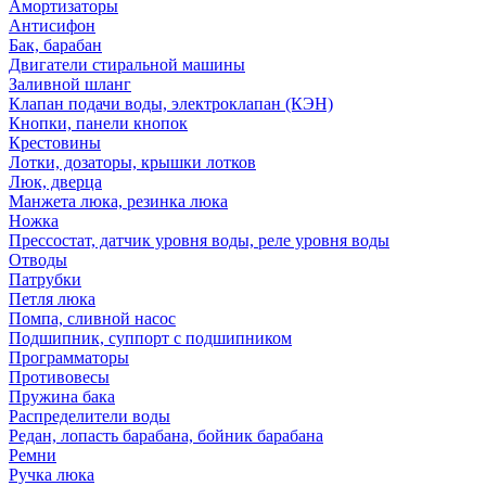
Амортизаторы
Антисифон
Бак, барабан
Двигатели стиральной машины
Заливной шланг
Клапан подачи воды, электроклапан (КЭН)
Кнопки, панели кнопок
Крестовины
Лотки, дозаторы, крышки лотков
Люк, дверца
Манжета люка, резинка люка
Ножка
Прессостат, датчик уровня воды, реле уровня воды
Отводы
Патрубки
Петля люка
Помпа, сливной насос
Подшипник, суппорт с подшипником
Программаторы
Противовесы
Пружина бака
Распределители воды
Редан, лопасть барабана, бойник барабана
Ремни
Ручка люка