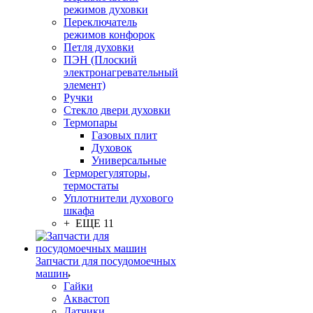
режимов духовки
Переключатель
режимов конфорок
Петля духовки
ПЭН (Плоский
электронагревательный
элемент)
Ручки
Стекло двери духовки
Термопары
Газовых плит
Духовок
Универсальные
Терморегуляторы,
термостаты
Уплотнители духового
шкафа
+ ЕЩЕ 11
Запчасти для посудомоечных
машин
Гайки
Аквастоп
Датчики