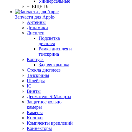
Универсальные
+ ЕЩЕ 16
Запчасти для Apple
Антенны
Динамики
Дисплеи
Подсветка
дисплея
Рамка дисплея и
тачскрина
Корпуса
Задняя крышка
Стекла дисплеев
Тачскрины
Шлейфы
IC
Винты
Держатель SIM-карты
Защитное кольцо
камеры
Камеры
Кнопки
Комплекты креплений
Коннекторы