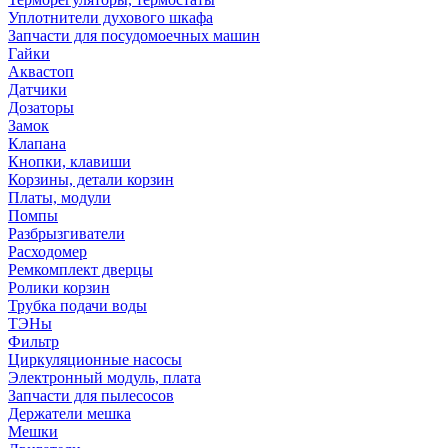
Уплотнители духового шкафа
Запчасти для посудомоечных машин
Гайки
Аквастоп
Датчики
Дозаторы
Замок
Клапана
Кнопки, клавиши
Корзины, детали корзин
Платы, модули
Помпы
Разбрызгиватели
Расходомер
Ремкомплект дверцы
Ролики корзин
Трубка подачи воды
ТЭНы
Фильтр
Циркуляционные насосы
Электронный модуль, плата
Запчасти для пылесосов
Держатели мешка
Мешки