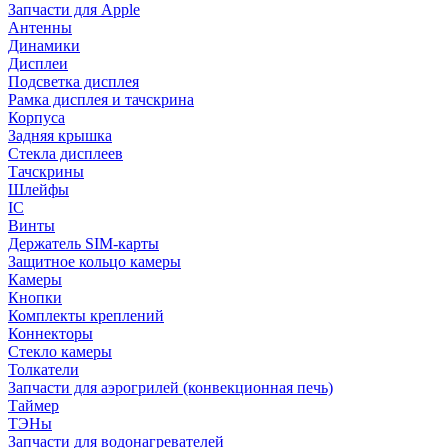
Запчасти для Apple
Антенны
Динамики
Дисплеи
Подсветка дисплея
Рамка дисплея и тачскрина
Корпуса
Задняя крышка
Стекла дисплеев
Тачскрины
Шлейфы
IC
Винты
Держатель SIM-карты
Защитное кольцо камеры
Камеры
Кнопки
Комплекты креплений
Коннекторы
Стекло камеры
Толкатели
Запчасти для аэрогрилей (конвекционная печь)
Таймер
ТЭНы
Запчасти для водонагревателей