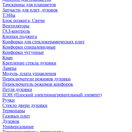
Тачскрины для планшетов
Запчасти для плит, духовок
ТЭНы
Блок розжига, Свечи
Вентиляторы
ГАЗ-контроль
Кнопки поджига
Конфорки для стеклокерамических плит
Конфорки спиралевидные
Конфорки чугунные
Кран
Крепление стекла духовки
Лампы
Модуль, плата управления
Переключатели режимов духовки
Переключатель режимов конфорок
Петля духовки
ПЭН (Плоский электронагревательный элемент)
Ручки
Стекло двери духовки
Термопары
Газовых плит
Духовок
Универсальные
Терморегуляторы, термостаты