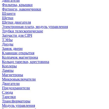
Двигатели
Фильтры, крышки
Фитинги, наконечники
Шланги
Щетки
Щетки двигателя
Электронная плата, модуль управления
Трубки телескопические
Запчасти для СВЧ
ТЭНы
Диоды
Замок двери
Клавиши открытия
Колпачок магнетрона
Кольцо тарелки, крестовина
Коплеры
Лампы
Магнетроны
Микровыключатели
Двигатели
Предохранители
Слюда
Тарелки
Трансформаторы
Модуль управления