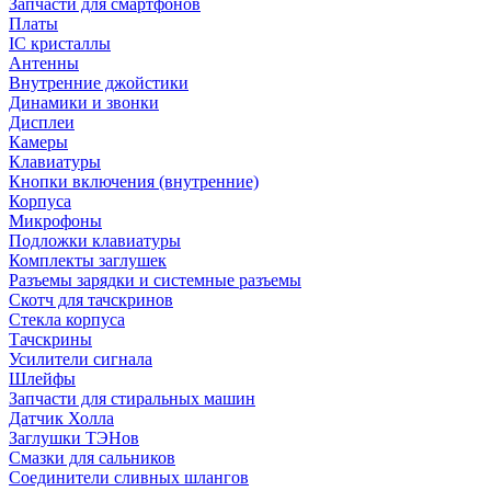
Запчасти для смартфонов
Платы
IC кристаллы
Антенны
Внутренние джойстики
Динамики и звонки
Дисплеи
Камеры
Клавиатуры
Кнопки включения (внутренние)
Корпуса
Микрофоны
Подложки клавиатуры
Комплекты заглушек
Разъемы зарядки и системные разъемы
Скотч для тачскринов
Стекла корпуса
Тачскрины
Усилители сигнала
Шлейфы
Запчасти для стиральных машин
Датчик Холла
Заглушки ТЭНов
Смазки для сальников
Соединители сливных шлангов