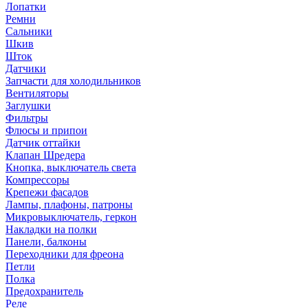
Лопатки
Ремни
Сальники
Шкив
Шток
Датчики
Запчасти для холодильников
Вентиляторы
Заглушки
Фильтры
Флюсы и припои
Датчик оттайки
Клапан Шредера
Кнопка, выключатель света
Компрессоры
Крепежи фасадов
Лампы, плафоны, патроны
Микровыключатель, геркон
Накладки на полки
Панели, балконы
Переходники для фреона
Петли
Полка
Предохранитель
Реле