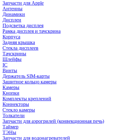
Запчасти для Apple
Антенны
Динамики
Дисплеи
Подсветка дисплея
Рамка дисплея и тачскрина
Корпуса
Задняя крышка
Стекла дисплеев
Тачскрины
Шлейфы
IC
Винты
Держатель SIM-карты
Защитное кольцо камеры
Камеры
Кнопки
Комплекты креплений
Коннекторы
Стекло камеры
Толкатели
Запчасти для аэрогрилей (конвекционная печь)
Таймер
ТЭНы
Запчасти для водонагревателей