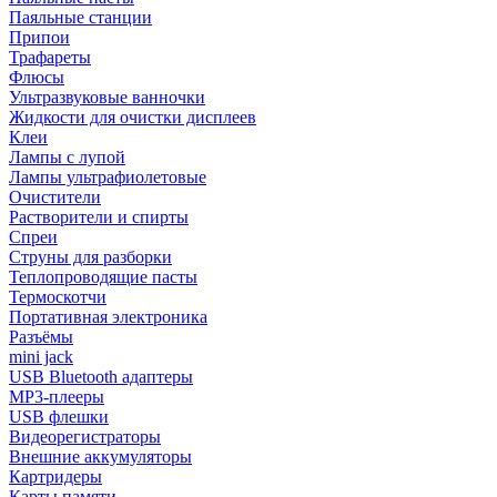
Паяльные станции
Припои
Трафареты
Флюсы
Ультразвуковые ванночки
Жидкости для очистки дисплеев
Клеи
Лампы с лупой
Лампы ультрафиолетовые
Очистители
Растворители и спирты
Спреи
Струны для разборки
Теплопроводящие пасты
Термоскотчи
Портативная электроника
Разъёмы
mini jack
USB Bluetooth адаптеры
MP3-плееры
USB флешки
Видеорегистраторы
Внешние аккумуляторы
Картридеры
Карты памяти