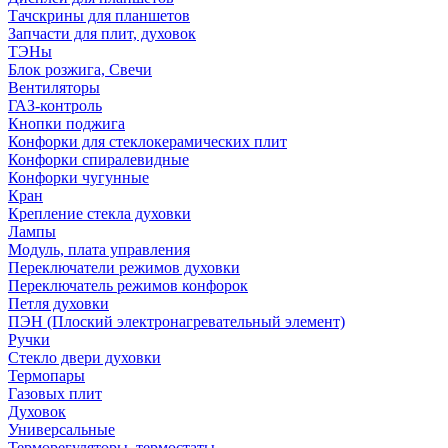
Тачскрины для планшетов
Запчасти для плит, духовок
ТЭНы
Блок розжига, Свечи
Вентиляторы
ГАЗ-контроль
Кнопки поджига
Конфорки для стеклокерамических плит
Конфорки спиралевидные
Конфорки чугунные
Кран
Крепление стекла духовки
Лампы
Модуль, плата управления
Переключатели режимов духовки
Переключатель режимов конфорок
Петля духовки
ПЭН (Плоский электронагревательный элемент)
Ручки
Стекло двери духовки
Термопары
Газовых плит
Духовок
Универсальные
Терморегуляторы, термостаты