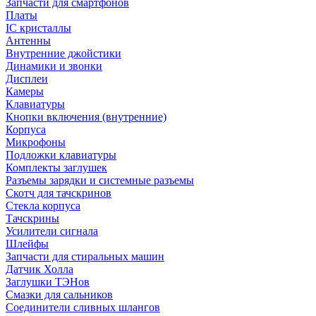
Запчасти для смартфонов
Платы
IC кристаллы
Антенны
Внутренние джойстики
Динамики и звонки
Дисплеи
Камеры
Клавиатуры
Кнопки включения (внутренние)
Корпуса
Микрофоны
Подложки клавиатуры
Комплекты заглушек
Разъемы зарядки и системные разъемы
Скотч для тачскринов
Стекла корпуса
Тачскрины
Усилители сигнала
Шлейфы
Запчасти для стиральных машин
Датчик Холла
Заглушки ТЭНов
Смазки для сальников
Соединители сливных шлангов