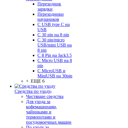
Переходник
зарядки
Переходники
наушников
С USB type C на
USB
С 30 pin на 8 pin
С 30 pin/micro
USB/mini USB на
8 pin
С 8 Pin на Jack3.5
С Micro USB на 8
pin
С MicroUSB и
MiniUSB на 30pin
+ ЕЩЕ 6
Средства по уходу
Чистящие средства
Для ухода за
кофемашинами,
чайниками и
термопотами и
посудомоечных машин
По уходу за