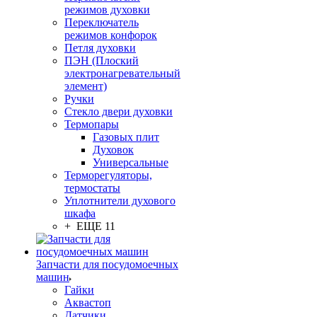
режимов духовки
Переключатель
режимов конфорок
Петля духовки
ПЭН (Плоский
электронагревательный
элемент)
Ручки
Стекло двери духовки
Термопары
Газовых плит
Духовок
Универсальные
Терморегуляторы,
термостаты
Уплотнители духового
шкафа
+ ЕЩЕ 11
Запчасти для посудомоечных
машин
Гайки
Аквастоп
Датчики