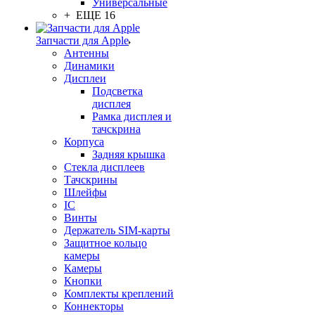
Универсальные
+ ЕЩЕ 16
Запчасти для Apple
Антенны
Динамики
Дисплеи
Подсветка
дисплея
Рамка дисплея и
тачскрина
Корпуса
Задняя крышка
Стекла дисплеев
Тачскрины
Шлейфы
IC
Винты
Держатель SIM-карты
Защитное кольцо
камеры
Камеры
Кнопки
Комплекты креплений
Коннекторы