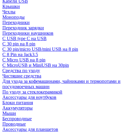
Кабели USB
Крышки
Чехлы
Моноподы
Переходники
Переходник зарядки
Переходники наушников
С USB type C на USB
С 30 pin на 8 pin
С 30 pin/micro USB/mini USB на 8 pin
С 8 Pin на Jack3.5
С Micro USB на 8 pin
С MicroUSB и MiniUSB на 30pin
Средства по уходу
Чистящие средства
Для ухода за кофемашинами, чайниками и термопотами и
посудомоечных машин
По уходу за стеклокерамикой
Аксессуары для ноутбуков
Блоки питания
Аккумуляторы
Мыши
Беспроводные
Проводные
Аксессуары для планшетов