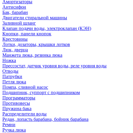
Амортизаторы
Антисифон
Бак, барабан
Двигатели стиральной машины
Заливной шланг
Клапан подачи воды, электроклапан (КЭН)
Кнопки, панели кнопок
Крестовины
Лотки, дозаторы, крышки лотков
Люк, дверца
Манжета люка, резинка люка
Ножка
Прессостат, датчик уровня воды, реле уровня воды
Отводы
Патрубки
Петля люка
Помпа, сливной насос
Подшипник, суппорт с подшипником
Программаторы
Противовесы
Пружина бака
Распределители воды
Редан, лопасть барабана, бойник барабана
Ремни
Ручка люка