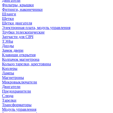
Двигатели
Фильтры, крышки
Фитинги, наконечники
Шланги
Щетки
Щетки двигателя
Электронная плата, модуль управления
Трубки телескопические
Запчасти для СВЧ
ТЭНы
Диоды
Замок двери
Клавиши открытия
Колпачок магнетрона
Кольцо тарелки, крестовина
Коплеры
Лампы
Магнетроны
Микровыключатели
Двигатели
Предохранители
Слюда
Тарелки
Трансформаторы
Модуль управления