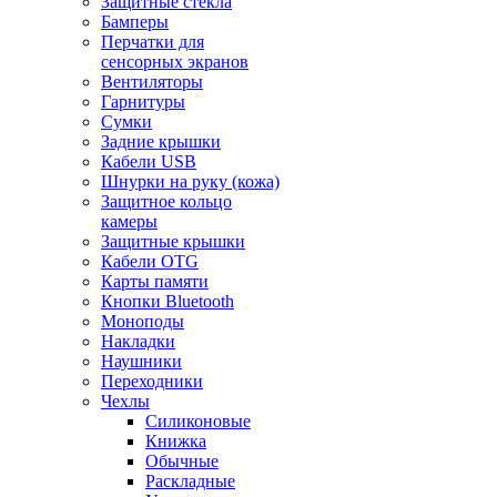
Защитные стекла
Бамперы
Перчатки для
сенсорных экранов
Вентиляторы
Гарнитуры
Сумки
Задние крышки
Кабели USB
Шнурки на руку (кожа)
Защитное кольцо
камеры
Защитные крышки
Кабели OTG
Карты памяти
Кнопки Bluetooth
Моноподы
Накладки
Наушники
Переходники
Чехлы
Силиконовые
Книжка
Обычные
Раскладные