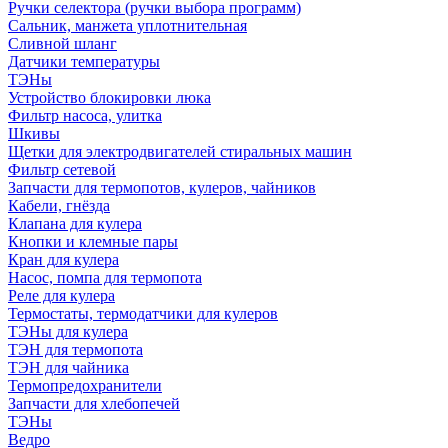
Ручки селектора (ручки выбора программ)
Сальник, манжета уплотнительная
Сливной шланг
Датчики температуры
ТЭНы
Устройство блокировки люка
Фильтр насоса, улитка
Шкивы
Щетки для электродвигателей стиральных машин
Фильтр сетевой
Запчасти для термопотов, кулеров, чайников
Кабели, гнёзда
Клапана для кулера
Кнопки и клемные пары
Кран для кулера
Насос, помпа для термопота
Реле для кулера
Термостаты, термодатчики для кулеров
ТЭНы для кулера
ТЭН для термопота
ТЭН для чайника
Термопредохранители
Запчасти для хлебопечей
ТЭНы
Ведро