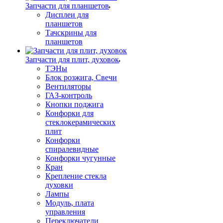
Запчасти для планшетов
Дисплеи для
планшетов
Тачскрины для
планшетов
Запчасти для плит, духовок
ТЭНы
Блок розжига, Свечи
Вентиляторы
ГАЗ-контроль
Кнопки поджига
Конфорки для
стеклокерамических
плит
Конфорки
спиралевидные
Конфорки чугунные
Кран
Крепление стекла
духовки
Лампы
Модуль, плата
управления
Переключатели