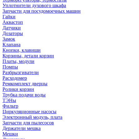
Уплотнители духового шкафа
Запчасти для посудомоечных машин
Гайки
Аквастоп
Датчики
Дозаторы
Замок
Клапана
Кнопки, клавиши
Корзины, детали корзин
Платы, модули
Помпы
Разбрызгиватели
Расходомер
Ремкомплект дверцы
Ролики корзин
Трубка подачи воды
ТЭНы
Фильтр
Циркуляционные насосы
Электронный модуль, плата
Запчасти для пылесосов
Держатели мешка
Мешки