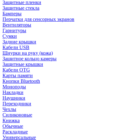
Защитные пленки
Защитные стекла
Бамперы
Перчатки для сенсорных экранов
Вентиляторы
Гарнитуры
Сумки
Задние крышки
Кабели USB
Шнурки на руку (кожа)
Защитное кольцо камеры
Защитные крышки
Кабели OTG
Карты памяти
Кнопки Bluetooth
Моноподы
Накладки
Наушники
Переходники
Чехлы
Силиконовые
Книжка
Обычные
Раскладные
Универсальные