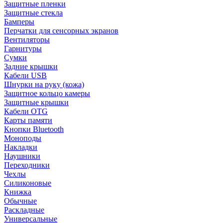
Защитные пленки
Защитные стекла
Бамперы
Перчатки для сенсорных экранов
Вентиляторы
Гарнитуры
Сумки
Задние крышки
Кабели USB
Шнурки на руку (кожа)
Защитное кольцо камеры
Защитные крышки
Кабели OTG
Карты памяти
Кнопки Bluetooth
Моноподы
Накладки
Наушники
Переходники
Чехлы
Силиконовые
Книжка
Обычные
Раскладные
Универсальные