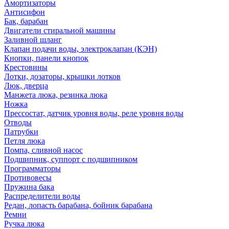
Амортизаторы
Антисифон
Бак, барабан
Двигатели стиральной машины
Заливной шланг
Клапан подачи воды, электроклапан (КЭН)
Кнопки, панели кнопок
Крестовины
Лотки, дозаторы, крышки лотков
Люк, дверца
Манжета люка, резинка люка
Ножка
Прессостат, датчик уровня воды, реле уровня воды
Отводы
Патрубки
Петля люка
Помпа, сливной насос
Подшипник, суппорт с подшипником
Программаторы
Противовесы
Пружина бака
Распределители воды
Редан, лопасть барабана, бойник барабана
Ремни
Ручка люка