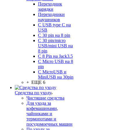
Переходник
зарядки
Переходники
наушников
С USB type C на
USB
С 30 pin на 8 pin
С 30 pin/micro
USB/mini USB на
8 pin
С 8 Pin на Jack3.5
С Micro USB на 8
pin
С MicroUSB и
MiniUSB на 30pin
+ ЕЩЕ 6
Средства по уходу
Чистящие средства
Для ухода за
кофемашинами,
чайниками и
термопотами и
посудомоечных машин
По уходу за