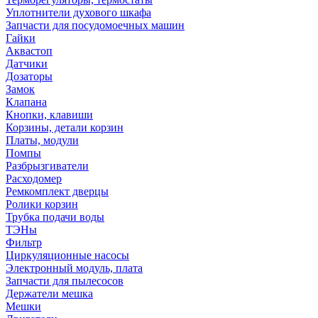
Уплотнители духового шкафа
Запчасти для посудомоечных машин
Гайки
Аквастоп
Датчики
Дозаторы
Замок
Клапана
Кнопки, клавиши
Корзины, детали корзин
Платы, модули
Помпы
Разбрызгиватели
Расходомер
Ремкомплект дверцы
Ролики корзин
Трубка подачи воды
ТЭНы
Фильтр
Циркуляционные насосы
Электронный модуль, плата
Запчасти для пылесосов
Держатели мешка
Мешки