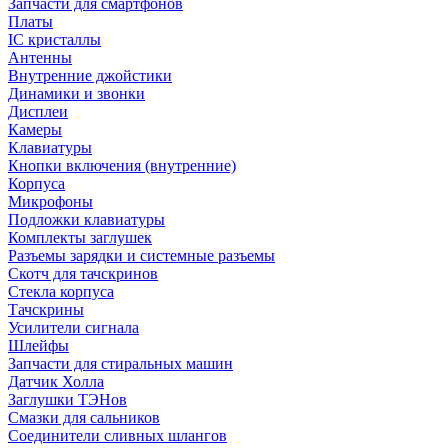
Запчасти для смартфонов
Платы
IC кристаллы
Антенны
Внутренние джойстики
Динамики и звонки
Дисплеи
Камеры
Клавиатуры
Кнопки включения (внутренние)
Корпуса
Микрофоны
Подложки клавиатуры
Комплекты заглушек
Разъемы зарядки и системные разъемы
Скотч для тачскринов
Стекла корпуса
Тачскрины
Усилители сигнала
Шлейфы
Запчасти для стиральных машин
Датчик Холла
Заглушки ТЭНов
Смазки для сальников
Соединители сливных шлангов