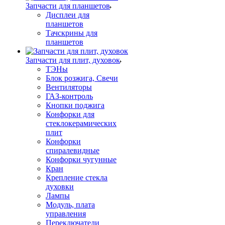
Запчасти для планшетов
Дисплеи для
планшетов
Тачскрины для
планшетов
Запчасти для плит, духовок
ТЭНы
Блок розжига, Свечи
Вентиляторы
ГАЗ-контроль
Кнопки поджига
Конфорки для
стеклокерамических
плит
Конфорки
спиралевидные
Конфорки чугунные
Кран
Крепление стекла
духовки
Лампы
Модуль, плата
управления
Переключатели