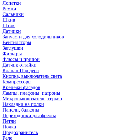
Лопатки
Ремни
Сальники
Шкив
Шток
Датчики
Запчасти для холодильников
Вентиляторы
Заглушки
Фильтры
Флюсы и припои
Датчик оттайки
Клапан Шредера
Кнопка, выключатель света
Компрессоры
Крепежи фасадов
Лампы, плафоны, патроны
Микровыключатель, геркон
Накладки на полки
Панели, балконы
Переходники для фреона
Петли
Полка
Предохранитель
Реле