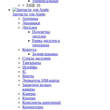
Универсальные
+ ЕЩЕ 16
Запчасти для Apple
Антенны
Динамики
Дисплеи
Подсветка
дисплея
Рамка дисплея и
тачскрина
Корпуса
Задняя крышка
Стекла дисплеев
Тачскрины
Шлейфы
IC
Винты
Держатель SIM-карты
Защитное кольцо
камеры
Камеры
Кнопки
Комплекты креплений
Коннекторы