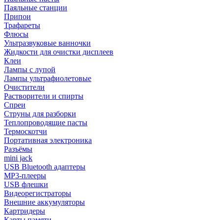
Паяльные станции
Припои
Трафареты
Флюсы
Ультразвуковые ванночки
Жидкости для очистки дисплеев
Клеи
Лампы с лупой
Лампы ультрафиолетовые
Очистители
Растворители и спирты
Спреи
Струны для разборки
Теплопроводящие пасты
Термоскотчи
Портативная электроника
Разъёмы
mini jack
USB Bluetooth адаптеры
MP3-плееры
USB флешки
Видеорегистраторы
Внешние аккумуляторы
Картридеры
Карты памяти