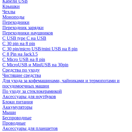
Кабели USB
Крышки
Чехлы
Моноподы
Переходники
Переходник зарядки
Переходники наушников
С USB type C на USB
С 30 pin на 8 pin
С 30 pin/micro USB/mini USB на 8 pin
С 8 Pin на Jack3.5
С Micro USB на 8 pin
С MicroUSB и MiniUSB на 30pin
Средства по уходу
Чистящие средства
Для ухода за кофемашинами, чайниками и термопотами и
посудомоечных машин
По уходу за стеклокерамикой
Аксессуары для ноутбуков
Блоки питания
Аккумуляторы
Мыши
Беспроводные
Проводные
Аксессуары для планшетов