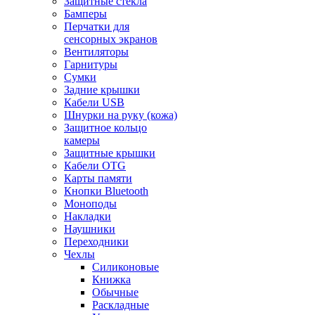
Защитные стекла
Бамперы
Перчатки для
сенсорных экранов
Вентиляторы
Гарнитуры
Сумки
Задние крышки
Кабели USB
Шнурки на руку (кожа)
Защитное кольцо
камеры
Защитные крышки
Кабели OTG
Карты памяти
Кнопки Bluetooth
Моноподы
Накладки
Наушники
Переходники
Чехлы
Силиконовые
Книжка
Обычные
Раскладные