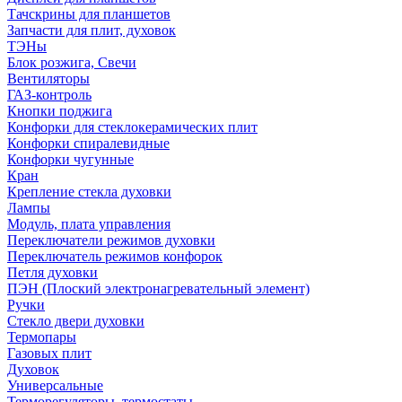
Тачскрины для планшетов
Запчасти для плит, духовок
ТЭНы
Блок розжига, Свечи
Вентиляторы
ГАЗ-контроль
Кнопки поджига
Конфорки для стеклокерамических плит
Конфорки спиралевидные
Конфорки чугунные
Кран
Крепление стекла духовки
Лампы
Модуль, плата управления
Переключатели режимов духовки
Переключатель режимов конфорок
Петля духовки
ПЭН (Плоский электронагревательный элемент)
Ручки
Стекло двери духовки
Термопары
Газовых плит
Духовок
Универсальные
Терморегуляторы, термостаты