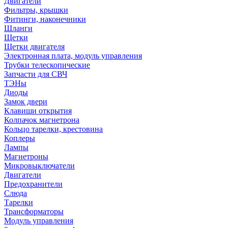
Двигатели
Фильтры, крышки
Фитинги, наконечники
Шланги
Щетки
Щетки двигателя
Электронная плата, модуль управления
Трубки телескопические
Запчасти для СВЧ
ТЭНы
Диоды
Замок двери
Клавиши открытия
Колпачок магнетрона
Кольцо тарелки, крестовина
Коплеры
Лампы
Магнетроны
Микровыключатели
Двигатели
Предохранители
Слюда
Тарелки
Трансформаторы
Модуль управления