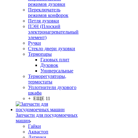
режимов духовки
Переключатель
режимов конфорок
Петля духовки
ПЭН (Плоский
электронагревательный
элемент)
Ручки
Стекло двери духовки
Термопары
Газовых плит
Духовок
Универсальные
Терморегуляторы,
термостаты
Уплотнители духового
шкафа
+ ЕЩЕ 11
Запчасти для посудомоечных
машин
Гайки
Аквастоп
Датчики