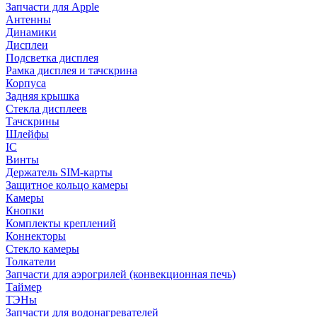
Запчасти для Apple
Антенны
Динамики
Дисплеи
Подсветка дисплея
Рамка дисплея и тачскрина
Корпуса
Задняя крышка
Стекла дисплеев
Тачскрины
Шлейфы
IC
Винты
Держатель SIM-карты
Защитное кольцо камеры
Камеры
Кнопки
Комплекты креплений
Коннекторы
Стекло камеры
Толкатели
Запчасти для аэрогрилей (конвекционная печь)
Таймер
ТЭНы
Запчасти для водонагревателей