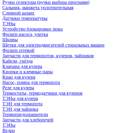
Ручки селектора (ручки выбора программ)
Сальник, манжета уплотнительная
Сливной шланг
Датчики температуры
ТЭНы
Устройство блокировки люка
Фильтр насоса, улитка
Шкивы
Щетки для электродвигателей стиральных машин
Фильтр сетевой
Запчасти для термопотов, кулеров, чайников
Кабели, гнёзда
Клапана для кулера
Кнопки и клемные пары
Кран для кулера
Насос, помпа для термопота
Реле для кулера
Термостаты, термодатчики для кулеров
ТЭНы для кулера
ТЭН для термопота
ТЭН для чайника
Термопредохранители
Запчасти для хлебопечей
ТЭНы
Ведро