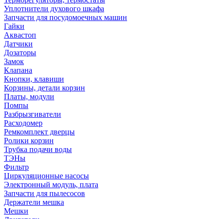
Уплотнители духового шкафа
Запчасти для посудомоечных машин
Гайки
Аквастоп
Датчики
Дозаторы
Замок
Клапана
Кнопки, клавиши
Корзины, детали корзин
Платы, модули
Помпы
Разбрызгиватели
Расходомер
Ремкомплект дверцы
Ролики корзин
Трубка подачи воды
ТЭНы
Фильтр
Циркуляционные насосы
Электронный модуль, плата
Запчасти для пылесосов
Держатели мешка
Мешки