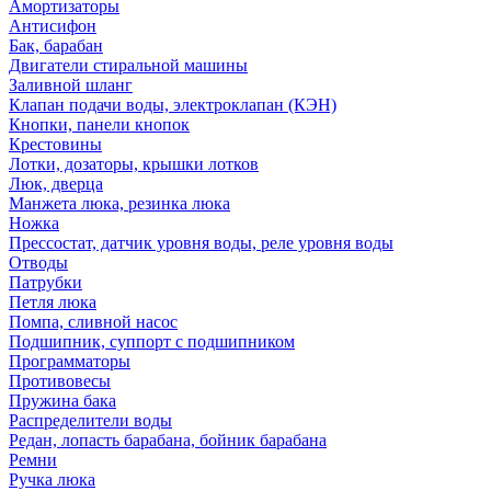
Амортизаторы
Антисифон
Бак, барабан
Двигатели стиральной машины
Заливной шланг
Клапан подачи воды, электроклапан (КЭН)
Кнопки, панели кнопок
Крестовины
Лотки, дозаторы, крышки лотков
Люк, дверца
Манжета люка, резинка люка
Ножка
Прессостат, датчик уровня воды, реле уровня воды
Отводы
Патрубки
Петля люка
Помпа, сливной насос
Подшипник, суппорт с подшипником
Программаторы
Противовесы
Пружина бака
Распределители воды
Редан, лопасть барабана, бойник барабана
Ремни
Ручка люка