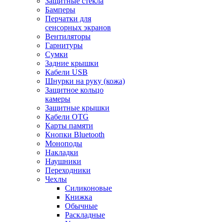
Защитные стекла
Бамперы
Перчатки для
сенсорных экранов
Вентиляторы
Гарнитуры
Сумки
Задние крышки
Кабели USB
Шнурки на руку (кожа)
Защитное кольцо
камеры
Защитные крышки
Кабели OTG
Карты памяти
Кнопки Bluetooth
Моноподы
Накладки
Наушники
Переходники
Чехлы
Силиконовые
Книжка
Обычные
Раскладные