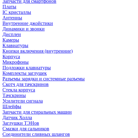
Запчасти для смартфонов
Платы
IC кристаллы
Антенны
Внутренние джойстики
Динамики и звонки
Дисплеи
Камеры
Клавиатуры
Кнопки включения (внутренние)
Корпуса
Микрофоны
Подложки клавиатуры
Комплекты заглушек
Разъемы зарядки и системные разъемы
Скотч для тачскринов
Стекла корпуса
Тачскрины
Усилители сигнала
Шлейфы
Запчасти для стиральных машин
Датчик Холла
Заглушки ТЭНов
Смазки для сальников
Соединители сливных шлангов