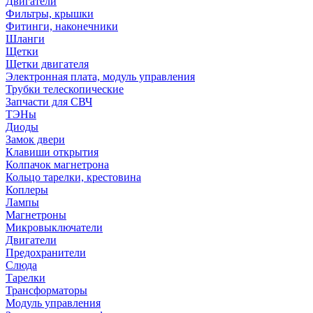
Двигатели
Фильтры, крышки
Фитинги, наконечники
Шланги
Щетки
Щетки двигателя
Электронная плата, модуль управления
Трубки телескопические
Запчасти для СВЧ
ТЭНы
Диоды
Замок двери
Клавиши открытия
Колпачок магнетрона
Кольцо тарелки, крестовина
Коплеры
Лампы
Магнетроны
Микровыключатели
Двигатели
Предохранители
Слюда
Тарелки
Трансформаторы
Модуль управления