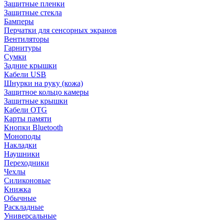
Защитные пленки
Защитные стекла
Бамперы
Перчатки для сенсорных экранов
Вентиляторы
Гарнитуры
Сумки
Задние крышки
Кабели USB
Шнурки на руку (кожа)
Защитное кольцо камеры
Защитные крышки
Кабели OTG
Карты памяти
Кнопки Bluetooth
Моноподы
Накладки
Наушники
Переходники
Чехлы
Силиконовые
Книжка
Обычные
Раскладные
Универсальные