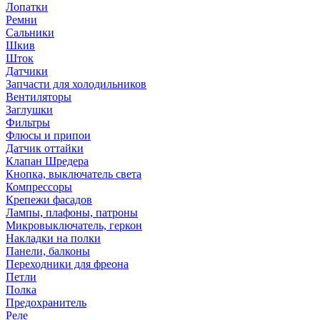
Лопатки
Ремни
Сальники
Шкив
Шток
Датчики
Запчасти для холодильников
Вентиляторы
Заглушки
Фильтры
Флюсы и припои
Датчик оттайки
Клапан Шредера
Кнопка, выключатель света
Компрессоры
Крепежи фасадов
Лампы, плафоны, патроны
Микровыключатель, геркон
Накладки на полки
Панели, балконы
Переходники для фреона
Петли
Полка
Предохранитель
Реле