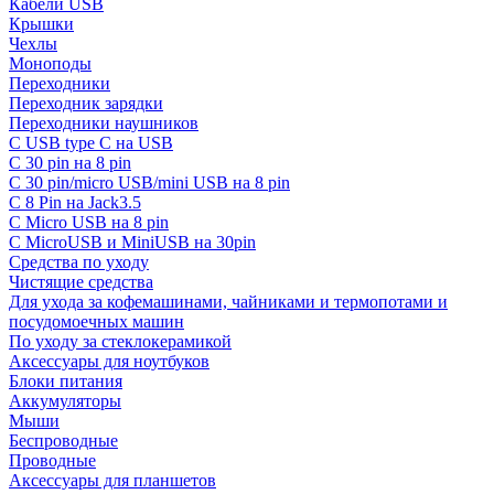
Кабели USB
Крышки
Чехлы
Моноподы
Переходники
Переходник зарядки
Переходники наушников
С USB type C на USB
С 30 pin на 8 pin
С 30 pin/micro USB/mini USB на 8 pin
С 8 Pin на Jack3.5
С Micro USB на 8 pin
С MicroUSB и MiniUSB на 30pin
Средства по уходу
Чистящие средства
Для ухода за кофемашинами, чайниками и термопотами и
посудомоечных машин
По уходу за стеклокерамикой
Аксессуары для ноутбуков
Блоки питания
Аккумуляторы
Мыши
Беспроводные
Проводные
Аксессуары для планшетов