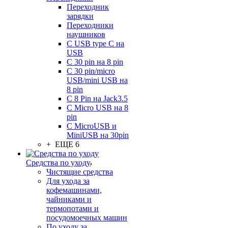
Переходник
зарядки
Переходники
наушников
С USB type C на
USB
С 30 pin на 8 pin
С 30 pin/micro
USB/mini USB на
8 pin
С 8 Pin на Jack3.5
С Micro USB на 8
pin
С MicroUSB и
MiniUSB на 30pin
+ ЕЩЕ 6
Средства по уходу
Чистящие средства
Для ухода за
кофемашинами,
чайниками и
термопотами и
посудомоечных машин
По уходу за