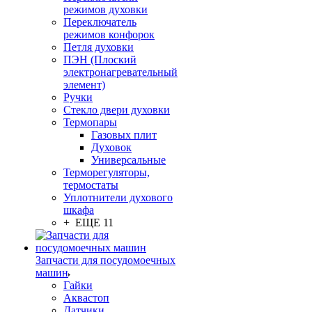
режимов духовки
Переключатель
режимов конфорок
Петля духовки
ПЭН (Плоский
электронагревательный
элемент)
Ручки
Стекло двери духовки
Термопары
Газовых плит
Духовок
Универсальные
Терморегуляторы,
термостаты
Уплотнители духового
шкафа
+ ЕЩЕ 11
Запчасти для посудомоечных
машин
Гайки
Аквастоп
Датчики