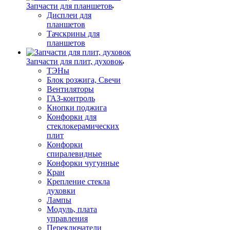
Запчасти для планшетов
Дисплеи для
планшетов
Тачскрины для
планшетов
Запчасти для плит, духовок
ТЭНы
Блок розжига, Свечи
Вентиляторы
ГАЗ-контроль
Кнопки поджига
Конфорки для
стеклокерамических
плит
Конфорки
спиралевидные
Конфорки чугунные
Кран
Крепление стекла
духовки
Лампы
Модуль, плата
управления
Переключатели