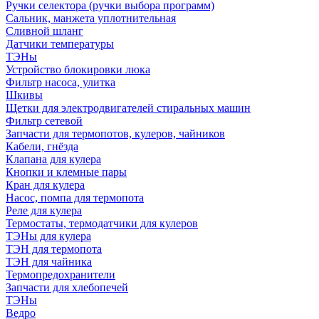
Ручки селектора (ручки выбора программ)
Сальник, манжета уплотнительная
Сливной шланг
Датчики температуры
ТЭНы
Устройство блокировки люка
Фильтр насоса, улитка
Шкивы
Щетки для электродвигателей стиральных машин
Фильтр сетевой
Запчасти для термопотов, кулеров, чайников
Кабели, гнёзда
Клапана для кулера
Кнопки и клемные пары
Кран для кулера
Насос, помпа для термопота
Реле для кулера
Термостаты, термодатчики для кулеров
ТЭНы для кулера
ТЭН для термопота
ТЭН для чайника
Термопредохранители
Запчасти для хлебопечей
ТЭНы
Ведро