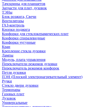
Тачскрины для планшетов
Запчасти для плит, духовок
ТЭНы
Блок розжига, Свечи
Вентиляторы
ГАЗ-контроль
Кнопки поджига
Конфорки для стеклокерамических плит
Конфорки спиралевидные
Конфорки чугунные
Кран
Крепление стекла духовки
Лампы
Модуль, плата управления
Переключатели режимов духовки
Переключатель режимов конфорок
Петля духовки
ПЭН (Плоский электронагревательный элемент)
Ручки
Стекло двери духовки
Термопары
Газовых плит
Духовок
Универсальные
Терморегуляторы, термостаты