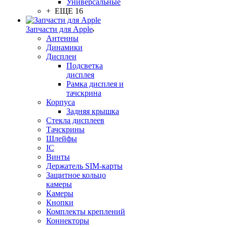
Универсальные
+ ЕЩЕ 16
Запчасти для Apple
Антенны
Динамики
Дисплеи
Подсветка
дисплея
Рамка дисплея и
тачскрина
Корпуса
Задняя крышка
Стекла дисплеев
Тачскрины
Шлейфы
IC
Винты
Держатель SIM-карты
Защитное кольцо
камеры
Камеры
Кнопки
Комплекты креплений
Коннекторы