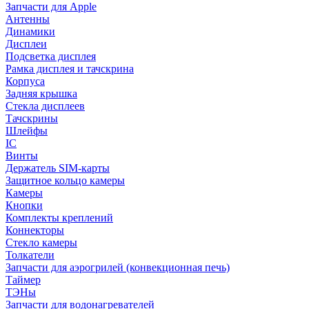
Запчасти для Apple
Антенны
Динамики
Дисплеи
Подсветка дисплея
Рамка дисплея и тачскрина
Корпуса
Задняя крышка
Стекла дисплеев
Тачскрины
Шлейфы
IC
Винты
Держатель SIM-карты
Защитное кольцо камеры
Камеры
Кнопки
Комплекты креплений
Коннекторы
Стекло камеры
Толкатели
Запчасти для аэрогрилей (конвекционная печь)
Таймер
ТЭНы
Запчасти для водонагревателей