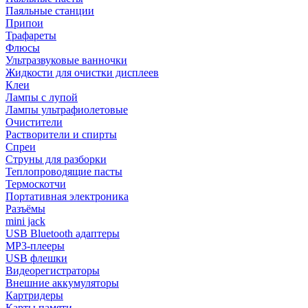
Паяльные станции
Припои
Трафареты
Флюсы
Ультразвуковые ванночки
Жидкости для очистки дисплеев
Клеи
Лампы с лупой
Лампы ультрафиолетовые
Очистители
Растворители и спирты
Спреи
Струны для разборки
Теплопроводящие пасты
Термоскотчи
Портативная электроника
Разъёмы
mini jack
USB Bluetooth адаптеры
MP3-плееры
USB флешки
Видеорегистраторы
Внешние аккумуляторы
Картридеры
Карты памяти