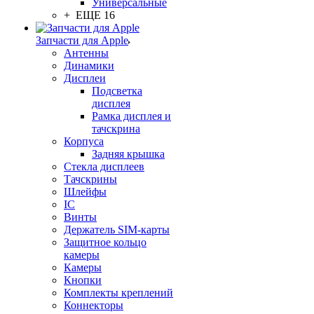
Универсальные
+ ЕЩЕ 16
Запчасти для Apple
Антенны
Динамики
Дисплеи
Подсветка
дисплея
Рамка дисплея и
тачскрина
Корпуса
Задняя крышка
Стекла дисплеев
Тачскрины
Шлейфы
IC
Винты
Держатель SIM-карты
Защитное кольцо
камеры
Камеры
Кнопки
Комплекты креплений
Коннекторы