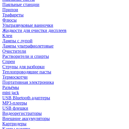
Паяльные станции
Припои
Трафареты
Флюсы
Ультразвуковые ванночки
Жидкости для очистки дисплеев
Клеи
Лампы с лупой
Лампы ультрафиолетовые
Очистители
Растворители и спирты
Спреи
Струны для разборки
Теплопроводящие пасты
Термоскотчи
Портативная электроника
Разъёмы
mini jack
USB Bluetooth адаптеры
MP3-плееры
USB флешки
Видеорегистраторы
Внешние аккумуляторы
Картридеры
Карты памяти