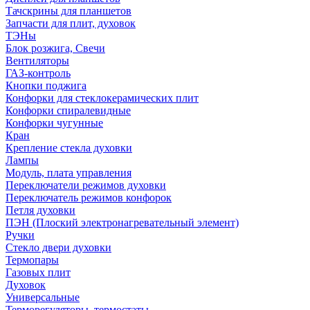
Тачскрины для планшетов
Запчасти для плит, духовок
ТЭНы
Блок розжига, Свечи
Вентиляторы
ГАЗ-контроль
Кнопки поджига
Конфорки для стеклокерамических плит
Конфорки спиралевидные
Конфорки чугунные
Кран
Крепление стекла духовки
Лампы
Модуль, плата управления
Переключатели режимов духовки
Переключатель режимов конфорок
Петля духовки
ПЭН (Плоский электронагревательный элемент)
Ручки
Стекло двери духовки
Термопары
Газовых плит
Духовок
Универсальные
Терморегуляторы, термостаты