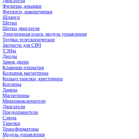
Двигатели
Фильтры, крышки
Фитинги, наконечники
Шланги
Щетки
Щетки двигателя
Электронная плата, модуль управления
Трубки телескопические
Запчасти для СВЧ
ТЭНы
Диоды
Замок двери
Клавиши открытия
Колпачок магнетрона
Кольцо тарелки, крестовина
Коплеры
Лампы
Магнетроны
Микровыключатели
Двигатели
Предохранители
Слюда
Тарелки
Трансформаторы
Модуль управления