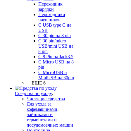
Переходник
зарядки
Переходники
наушников
С USB type C на
USB
С 30 pin на 8 pin
С 30 pin/micro
USB/mini USB на
8 pin
С 8 Pin на Jack3.5
С Micro USB на 8
pin
С MicroUSB и
MiniUSB на 30pin
+ ЕЩЕ 6
Средства по уходу
Чистящие средства
Для ухода за
кофемашинами,
чайниками и
термопотами и
посудомоечных машин
По уходу за