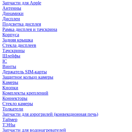
Запчасти для Apple
Антенны
Динамики
Дисплеи
Подсветка дисплея
Рамка дисплея и тачскрина
Корпуса
Задняя крышка
Стекла дисплеев
Тачскрины
Шлейфы
IC
Винты
Держатель SIM-карты
Защитное кольцо камеры
Камеры
Кнопки
Комплекты креплений
Коннекторы
Стекло камеры
Толкатели
Запчасти для аэрогрилей (конвекционная печь)
Таймер
ТЭНы
Запчасти для водонагревателей