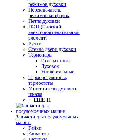
режимов духовки
Переключатель
режимов конфорок
Петля духовки
ПЭН (Плоский
электронагревательный
элемент)
Ручки
Стекло двери духовки
Термопары
Газовых плит
Духовок
Универсальные
Терморегуляторы,
термостаты
Уплотнители духового
шкафа
+ ЕЩЕ 11
Запчасти для посудомоечных
машин
Гайки
Аквастоп
Датчики