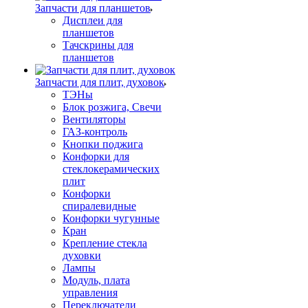
Запчасти для планшетов
Дисплеи для
планшетов
Тачскрины для
планшетов
Запчасти для плит, духовок
ТЭНы
Блок розжига, Свечи
Вентиляторы
ГАЗ-контроль
Кнопки поджига
Конфорки для
стеклокерамических
плит
Конфорки
спиралевидные
Конфорки чугунные
Кран
Крепление стекла
духовки
Лампы
Модуль, плата
управления
Переключатели