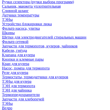
Ручки селектора (ручки выбора программ)
Сальник, манжета уплотнительная
Сливной шланг
Датчики температуры
ТЭНы
Устройство блокировки люка
Фильтр насоса, улитка
Шкивы
Щетки для электродвигателей стиральных машин
Фильтр сетевой
Запчасти для термопотов, кулеров, чайников
Кабели, гнёзда
Клапана для кулера
Кнопки и клемные пары
Кран для кулера
Насос, помпа для термопота
Реле для кулера
Термостаты, термодатчики для кулеров
ТЭНы для кулера
ТЭН для термопота
ТЭН для чайника
Термопредохранители
Запчасти для хлебопечей
ТЭНы
Ведро