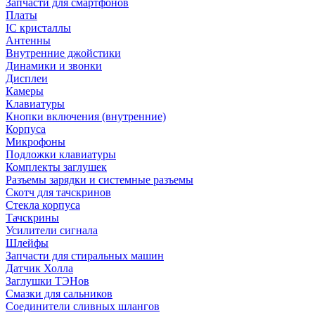
Запчасти для смартфонов
Платы
IC кристаллы
Антенны
Внутренние джойстики
Динамики и звонки
Дисплеи
Камеры
Клавиатуры
Кнопки включения (внутренние)
Корпуса
Микрофоны
Подложки клавиатуры
Комплекты заглушек
Разъемы зарядки и системные разъемы
Скотч для тачскринов
Стекла корпуса
Тачскрины
Усилители сигнала
Шлейфы
Запчасти для стиральных машин
Датчик Холла
Заглушки ТЭНов
Смазки для сальников
Соединители сливных шлангов