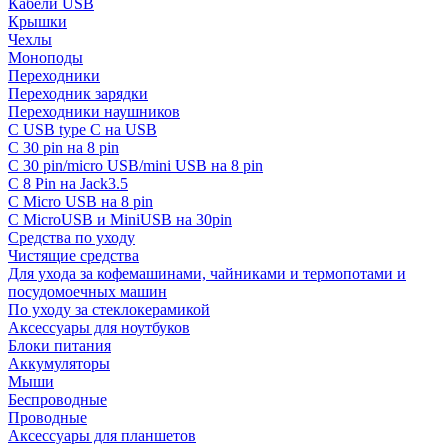
Кабели USB
Крышки
Чехлы
Моноподы
Переходники
Переходник зарядки
Переходники наушников
С USB type C на USB
С 30 pin на 8 pin
С 30 pin/micro USB/mini USB на 8 pin
С 8 Pin на Jack3.5
С Micro USB на 8 pin
С MicroUSB и MiniUSB на 30pin
Средства по уходу
Чистящие средства
Для ухода за кофемашинами, чайниками и термопотами и
посудомоечных машин
По уходу за стеклокерамикой
Аксессуары для ноутбуков
Блоки питания
Аккумуляторы
Мыши
Беспроводные
Проводные
Аксессуары для планшетов