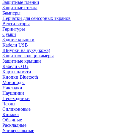
Защитные пленки
Защитные стекла
Бамперы
Перчатки для сенсорных экранов
Вентиляторы
Гарнитуры
Сумки
Задние крышки
Кабели USB
Шнурки на руку (кожа)
Защитное кольцо камеры
Защитные крышки
Кабели OTG
Карты памяти
Кнопки Bluetooth
Моноподы
Накладки
Наушники
Переходники
Чехлы
Силиконовые
Книжка
Обычные
Раскладные
Универсальные