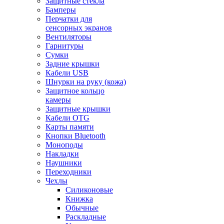
Защитные стекла
Бамперы
Перчатки для
сенсорных экранов
Вентиляторы
Гарнитуры
Сумки
Задние крышки
Кабели USB
Шнурки на руку (кожа)
Защитное кольцо
камеры
Защитные крышки
Кабели OTG
Карты памяти
Кнопки Bluetooth
Моноподы
Накладки
Наушники
Переходники
Чехлы
Силиконовые
Книжка
Обычные
Раскладные