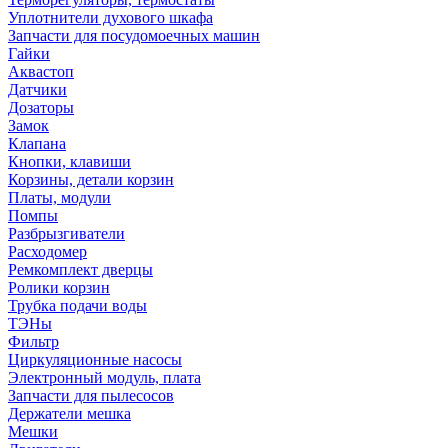
Уплотнители духового шкафа
Запчасти для посудомоечных машин
Гайки
Аквастоп
Датчики
Дозаторы
Замок
Клапана
Кнопки, клавиши
Корзины, детали корзин
Платы, модули
Помпы
Разбрызгиватели
Расходомер
Ремкомплект дверцы
Ролики корзин
Трубка подачи воды
ТЭНы
Фильтр
Циркуляционные насосы
Электронный модуль, плата
Запчасти для пылесосов
Держатели мешка
Мешки