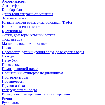
Амортизаторы
Антисифон
Бак, барабан
Двигатели стиральной машины
Заливной шланг
Клапан подачи воды, электроклапан (КЭН)
Кнопки, панели кнопок
Крестовины
Лотки, дозаторы, крышки лотков
Люк, дверца
Манжета люка, резинка люка
Ножка
Прессостат, датчик уровня воды, реле уровня воды
Отводы
Патрубки
Петля люка
Помпа, сливной насос
Подшипник, суппорт с подшипником
Программаторы
Противовесы
Пружина бака
Распределители воды
Редан, лопасть барабана, бойник барабана
Ремни
Ручка люка