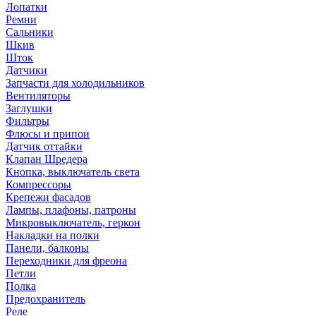
Лопатки
Ремни
Сальники
Шкив
Шток
Датчики
Запчасти для холодильников
Вентиляторы
Заглушки
Фильтры
Флюсы и припои
Датчик оттайки
Клапан Шредера
Кнопка, выключатель света
Компрессоры
Крепежи фасадов
Лампы, плафоны, патроны
Микровыключатель, геркон
Накладки на полки
Панели, балконы
Переходники для фреона
Петли
Полка
Предохранитель
Реле