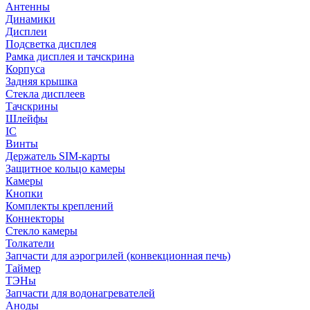
Антенны
Динамики
Дисплеи
Подсветка дисплея
Рамка дисплея и тачскрина
Корпуса
Задняя крышка
Стекла дисплеев
Тачскрины
Шлейфы
IC
Винты
Держатель SIM-карты
Защитное кольцо камеры
Камеры
Кнопки
Комплекты креплений
Коннекторы
Стекло камеры
Толкатели
Запчасти для аэрогрилей (конвекционная печь)
Таймер
ТЭНы
Запчасти для водонагревателей
Аноды