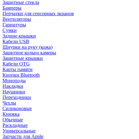
Защитные стекла
Бамперы
Перчатки для сенсорных экранов
Вентиляторы
Гарнитуры
Сумки
Задние крышки
Кабели USB
Шнурки на руку (кожа)
Защитное кольцо камеры
Защитные крышки
Кабели OTG
Карты памяти
Кнопки Bluetooth
Моноподы
Накладки
Наушники
Переходники
Чехлы
Силиконовые
Книжка
Обычные
Раскладные
Универсальные
Запчасти для Apple