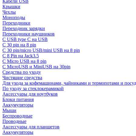
Кабели USB
Крышки
Чехлы
Моноподы
Переходники
Переходник зарядки
Переходники наушников
С USB type C на USB
С 30 pin на 8 pin
С 30 pin/micro USB/mini USB на 8 pin
С 8 Pin на Jack3.5
С Micro USB на 8 pin
С MicroUSB и MiniUSB на 30pin
Средства по уходу
Чистящие средства
Для ухода за кофемашинами, чайниками и термопотами и пос
По уходу за стеклокерамикой
Аксессуары для ноутбуков
Блоки питания
Аккумуляторы
Мыши
Беспроводные
Проводные
Аксессуары для планшетов
Аккумуляторы