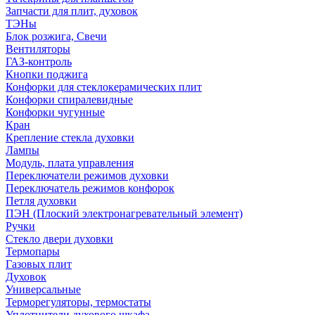
Запчасти для плит, духовок
ТЭНы
Блок розжига, Свечи
Вентиляторы
ГАЗ-контроль
Кнопки поджига
Конфорки для стеклокерамических плит
Конфорки спиралевидные
Конфорки чугунные
Кран
Крепление стекла духовки
Лампы
Модуль, плата управления
Переключатели режимов духовки
Переключатель режимов конфорок
Петля духовки
ПЭН (Плоский электронагревательный элемент)
Ручки
Стекло двери духовки
Термопары
Газовых плит
Духовок
Универсальные
Терморегуляторы, термостаты
Уплотнители духового шкафа