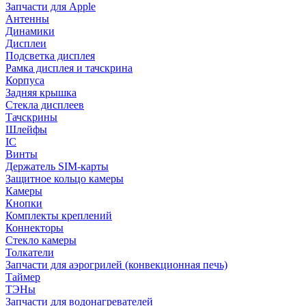
Запчасти для Apple
Антенны
Динамики
Дисплеи
Подсветка дисплея
Рамка дисплея и тачскрина
Корпуса
Задняя крышка
Стекла дисплеев
Тачскрины
Шлейфы
IC
Винты
Держатель SIM-карты
Защитное кольцо камеры
Камеры
Кнопки
Комплекты креплений
Коннекторы
Стекло камеры
Толкатели
Запчасти для аэрогрилей (конвекционная печь)
Таймер
ТЭНы
Запчасти для водонагревателей