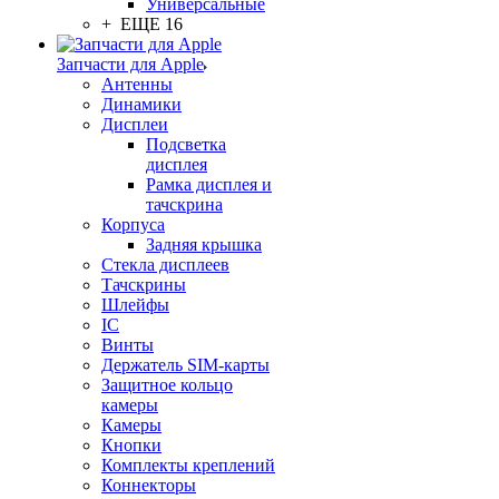
Универсальные
+ ЕЩЕ 16
Запчасти для Apple
Антенны
Динамики
Дисплеи
Подсветка
дисплея
Рамка дисплея и
тачскрина
Корпуса
Задняя крышка
Стекла дисплеев
Тачскрины
Шлейфы
IC
Винты
Держатель SIM-карты
Защитное кольцо
камеры
Камеры
Кнопки
Комплекты креплений
Коннекторы