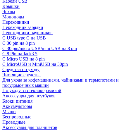
Кабели USB
Крышки
Чехлы
Моноподы
Переходники
Переходник зарядки
Переходники наушников
С USB type C на USB
С 30 pin на 8 pin
С 30 pin/micro USB/mini USB на 8 pin
С 8 Pin на Jack3.5
С Micro USB на 8 pin
С MicroUSB и MiniUSB на 30pin
Средства по уходу
Чистящие средства
Для ухода за кофемашинами, чайниками и термопотами и
посудомоечных машин
По уходу за стеклокерамикой
Аксессуары для ноутбуков
Блоки питания
Аккумуляторы
Мыши
Беспроводные
Проводные
Аксессуары для планшетов