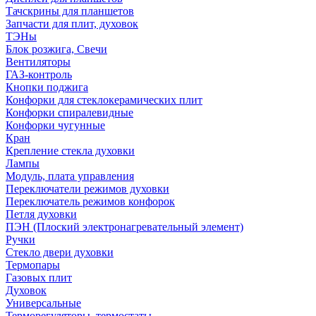
Тачскрины для планшетов
Запчасти для плит, духовок
ТЭНы
Блок розжига, Свечи
Вентиляторы
ГАЗ-контроль
Кнопки поджига
Конфорки для стеклокерамических плит
Конфорки спиралевидные
Конфорки чугунные
Кран
Крепление стекла духовки
Лампы
Модуль, плата управления
Переключатели режимов духовки
Переключатель режимов конфорок
Петля духовки
ПЭН (Плоский электронагревательный элемент)
Ручки
Стекло двери духовки
Термопары
Газовых плит
Духовок
Универсальные
Терморегуляторы, термостаты