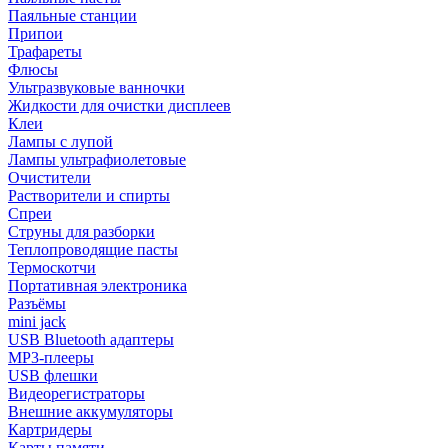
Паяльные станции
Припои
Трафареты
Флюсы
Ультразвуковые ванночки
Жидкости для очистки дисплеев
Клеи
Лампы с лупой
Лампы ультрафиолетовые
Очистители
Растворители и спирты
Спреи
Струны для разборки
Теплопроводящие пасты
Термоскотчи
Портативная электроника
Разъёмы
mini jack
USB Bluetooth адаптеры
MP3-плееры
USB флешки
Видеорегистраторы
Внешние аккумуляторы
Картридеры
Карты памяти