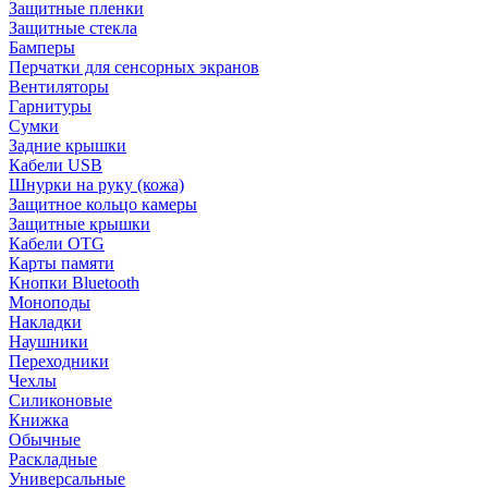
Защитные пленки
Защитные стекла
Бамперы
Перчатки для сенсорных экранов
Вентиляторы
Гарнитуры
Сумки
Задние крышки
Кабели USB
Шнурки на руку (кожа)
Защитное кольцо камеры
Защитные крышки
Кабели OTG
Карты памяти
Кнопки Bluetooth
Моноподы
Накладки
Наушники
Переходники
Чехлы
Силиконовые
Книжка
Обычные
Раскладные
Универсальные