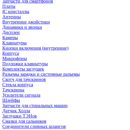
Запчасти для смартфонов
Платы
IC кристаллы
Антенны
Внутренние джойстики
Динамики и звонки
Дисплеи
Камеры
Клавиатуры
Кнопки включения (внутренние)
Корпуса
Микрофоны
Подложки клавиатуры
Комплекты заглушек
Разъемы зарядки и системные разъемы
Скотч для тачскринов
Стекла корпуса
Тачскрины
Усилители сигнала
Шлейфы
Запчасти для стиральных машин
Датчик Холла
Заглушки ТЭНов
Смазки для сальников
Соединители сливных шлангов