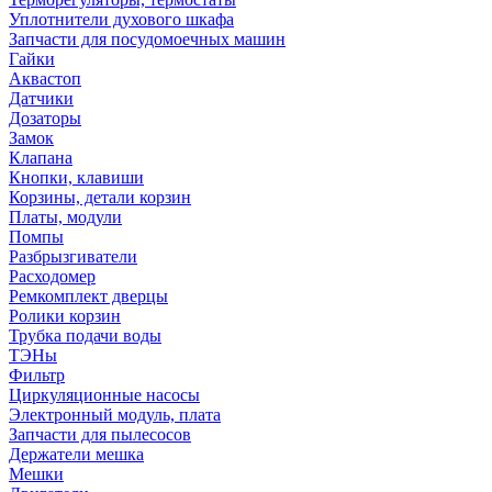
Уплотнители духового шкафа
Запчасти для посудомоечных машин
Гайки
Аквастоп
Датчики
Дозаторы
Замок
Клапана
Кнопки, клавиши
Корзины, детали корзин
Платы, модули
Помпы
Разбрызгиватели
Расходомер
Ремкомплект дверцы
Ролики корзин
Трубка подачи воды
ТЭНы
Фильтр
Циркуляционные насосы
Электронный модуль, плата
Запчасти для пылесосов
Держатели мешка
Мешки