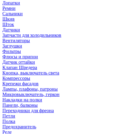
Лопатки
Ремни
Сальники
Шкив
Шток
Датчики
Запчасти для холодильников
Вентиляторы
Заглушки
Фильтры
Флюсы и припои
Датчик оттайки
Клапан Шредера
Кнопка, выключатель света
Компрессоры
Крепежи фасадов
Лампы, плафоны, патроны
Микровыключатель, геркон
Накладки на полки
Панели, балконы
Переходники для фреона
Петли
Полка
Предохранитель
Реле