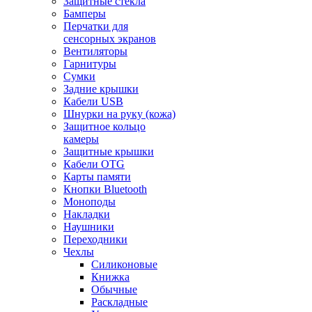
Защитные стекла
Бамперы
Перчатки для
сенсорных экранов
Вентиляторы
Гарнитуры
Сумки
Задние крышки
Кабели USB
Шнурки на руку (кожа)
Защитное кольцо
камеры
Защитные крышки
Кабели OTG
Карты памяти
Кнопки Bluetooth
Моноподы
Накладки
Наушники
Переходники
Чехлы
Силиконовые
Книжка
Обычные
Раскладные