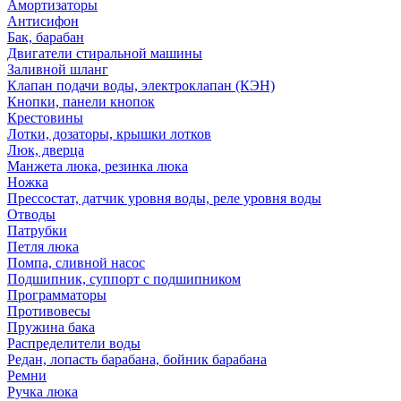
Амортизаторы
Антисифон
Бак, барабан
Двигатели стиральной машины
Заливной шланг
Клапан подачи воды, электроклапан (КЭН)
Кнопки, панели кнопок
Крестовины
Лотки, дозаторы, крышки лотков
Люк, дверца
Манжета люка, резинка люка
Ножка
Прессостат, датчик уровня воды, реле уровня воды
Отводы
Патрубки
Петля люка
Помпа, сливной насос
Подшипник, суппорт с подшипником
Программаторы
Противовесы
Пружина бака
Распределители воды
Редан, лопасть барабана, бойник барабана
Ремни
Ручка люка