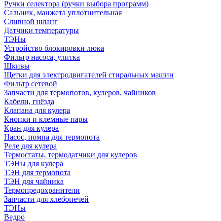
Ручки селектора (ручки выбора программ)
Сальник, манжета уплотнительная
Сливной шланг
Датчики температуры
ТЭНы
Устройство блокировки люка
Фильтр насоса, улитка
Шкивы
Щетки для электродвигателей стиральных машин
Фильтр сетевой
Запчасти для термопотов, кулеров, чайников
Кабели, гнёзда
Клапана для кулера
Кнопки и клемные пары
Кран для кулера
Насос, помпа для термопота
Реле для кулера
Термостаты, термодатчики для кулеров
ТЭНы для кулера
ТЭН для термопота
ТЭН для чайника
Термопредохранители
Запчасти для хлебопечей
ТЭНы
Ведро