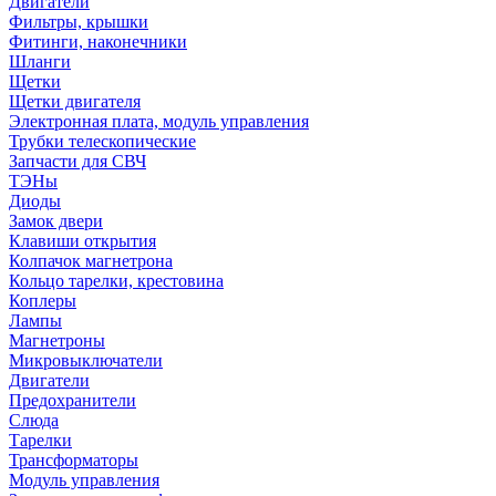
Двигатели
Фильтры, крышки
Фитинги, наконечники
Шланги
Щетки
Щетки двигателя
Электронная плата, модуль управления
Трубки телескопические
Запчасти для СВЧ
ТЭНы
Диоды
Замок двери
Клавиши открытия
Колпачок магнетрона
Кольцо тарелки, крестовина
Коплеры
Лампы
Магнетроны
Микровыключатели
Двигатели
Предохранители
Слюда
Тарелки
Трансформаторы
Модуль управления