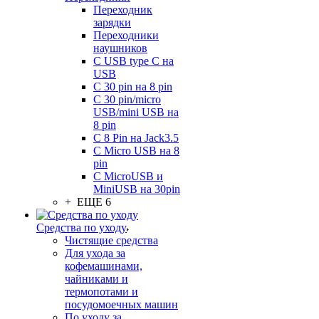
Переходник
зарядки
Переходники
наушников
С USB type C на
USB
С 30 pin на 8 pin
С 30 pin/micro
USB/mini USB на
8 pin
С 8 Pin на Jack3.5
С Micro USB на 8
pin
С MicroUSB и
MiniUSB на 30pin
+ ЕЩЕ 6
Средства по уходу
Чистящие средства
Для ухода за
кофемашинами,
чайниками и
термопотами и
посудомоечных машин
По уходу за