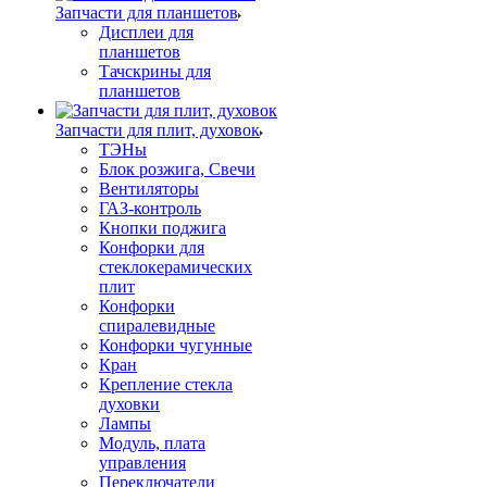
Запчасти для планшетов
Дисплеи для
планшетов
Тачскрины для
планшетов
Запчасти для плит, духовок
ТЭНы
Блок розжига, Свечи
Вентиляторы
ГАЗ-контроль
Кнопки поджига
Конфорки для
стеклокерамических
плит
Конфорки
спиралевидные
Конфорки чугунные
Кран
Крепление стекла
духовки
Лампы
Модуль, плата
управления
Переключатели