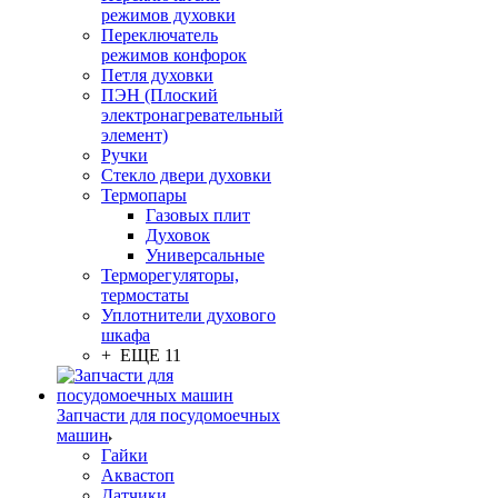
режимов духовки
Переключатель
режимов конфорок
Петля духовки
ПЭН (Плоский
электронагревательный
элемент)
Ручки
Стекло двери духовки
Термопары
Газовых плит
Духовок
Универсальные
Терморегуляторы,
термостаты
Уплотнители духового
шкафа
+ ЕЩЕ 11
Запчасти для посудомоечных
машин
Гайки
Аквастоп
Датчики