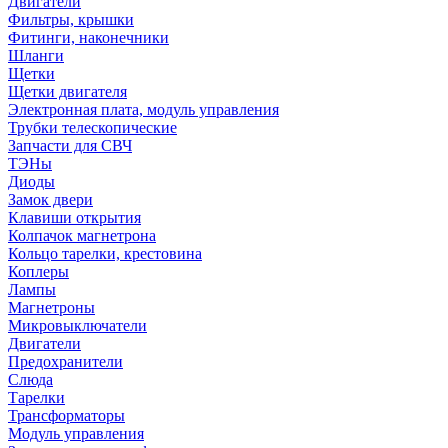
Двигатели
Фильтры, крышки
Фитинги, наконечники
Шланги
Щетки
Щетки двигателя
Электронная плата, модуль управления
Трубки телескопические
Запчасти для СВЧ
ТЭНы
Диоды
Замок двери
Клавиши открытия
Колпачок магнетрона
Кольцо тарелки, крестовина
Коплеры
Лампы
Магнетроны
Микровыключатели
Двигатели
Предохранители
Слюда
Тарелки
Трансформаторы
Модуль управления