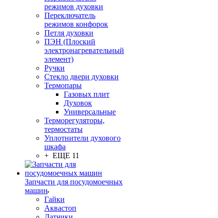
режимов духовки
Переключатель
режимов конфорок
Петля духовки
ПЭН (Плоский
электронагревательный
элемент)
Ручки
Стекло двери духовки
Термопары
Газовых плит
Духовок
Универсальные
Терморегуляторы,
термостаты
Уплотнители духового
шкафа
+ ЕЩЕ 11
Запчасти для посудомоечных
машин
Гайки
Аквастоп
Датчики