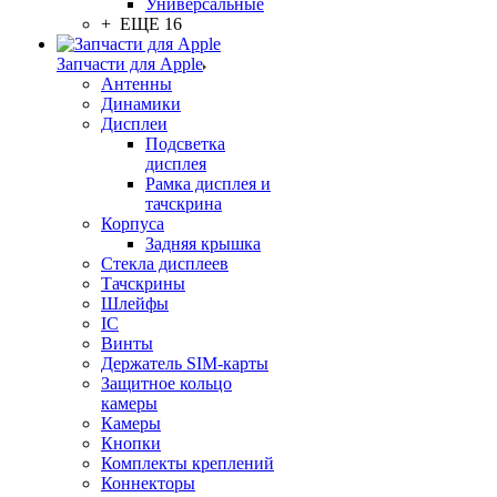
Универсальные
+ ЕЩЕ 16
Запчасти для Apple
Антенны
Динамики
Дисплеи
Подсветка
дисплея
Рамка дисплея и
тачскрина
Корпуса
Задняя крышка
Стекла дисплеев
Тачскрины
Шлейфы
IC
Винты
Держатель SIM-карты
Защитное кольцо
камеры
Камеры
Кнопки
Комплекты креплений
Коннекторы