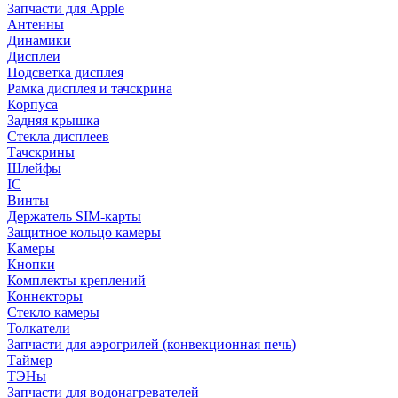
Запчасти для Apple
Антенны
Динамики
Дисплеи
Подсветка дисплея
Рамка дисплея и тачскрина
Корпуса
Задняя крышка
Стекла дисплеев
Тачскрины
Шлейфы
IC
Винты
Держатель SIM-карты
Защитное кольцо камеры
Камеры
Кнопки
Комплекты креплений
Коннекторы
Стекло камеры
Толкатели
Запчасти для аэрогрилей (конвекционная печь)
Таймер
ТЭНы
Запчасти для водонагревателей