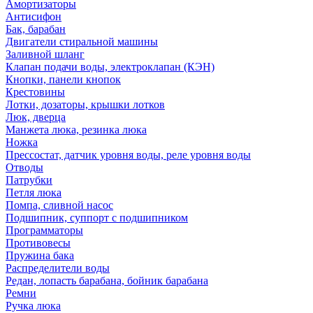
Амортизаторы
Антисифон
Бак, барабан
Двигатели стиральной машины
Заливной шланг
Клапан подачи воды, электроклапан (КЭН)
Кнопки, панели кнопок
Крестовины
Лотки, дозаторы, крышки лотков
Люк, дверца
Манжета люка, резинка люка
Ножка
Прессостат, датчик уровня воды, реле уровня воды
Отводы
Патрубки
Петля люка
Помпа, сливной насос
Подшипник, суппорт с подшипником
Программаторы
Противовесы
Пружина бака
Распределители воды
Редан, лопасть барабана, бойник барабана
Ремни
Ручка люка