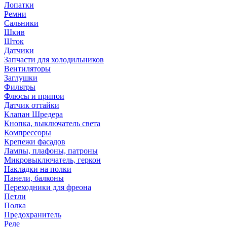
Лопатки
Ремни
Сальники
Шкив
Шток
Датчики
Запчасти для холодильников
Вентиляторы
Заглушки
Фильтры
Флюсы и припои
Датчик оттайки
Клапан Шредера
Кнопка, выключатель света
Компрессоры
Крепежи фасадов
Лампы, плафоны, патроны
Микровыключатель, геркон
Накладки на полки
Панели, балконы
Переходники для фреона
Петли
Полка
Предохранитель
Реле