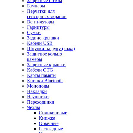
Защитные стекла
Бамперы
Перчатки для
сенсорных экранов
Вентиляторы
Гарнитуры
Сумки
Задние крышки
Кабели USB
Шнурки на руку (кожа)
Защитное кольцо
камеры
Защитные крышки
Кабели OTG
Карты памяти
Кнопки Bluetooth
Моноподы
Накладки
Наушники
Переходники
Чехлы
Силиконовые
Книжка
Обычные
Раскладные