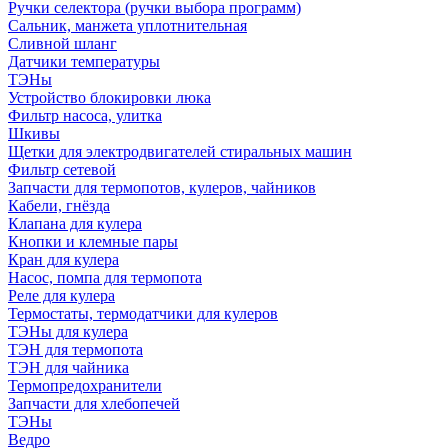
Ручки селектора (ручки выбора программ)
Сальник, манжета уплотнительная
Сливной шланг
Датчики температуры
ТЭНы
Устройство блокировки люка
Фильтр насоса, улитка
Шкивы
Щетки для электродвигателей стиральных машин
Фильтр сетевой
Запчасти для термопотов, кулеров, чайников
Кабели, гнёзда
Клапана для кулера
Кнопки и клемные пары
Кран для кулера
Насос, помпа для термопота
Реле для кулера
Термостаты, термодатчики для кулеров
ТЭНы для кулера
ТЭН для термопота
ТЭН для чайника
Термопредохранители
Запчасти для хлебопечей
ТЭНы
Ведро