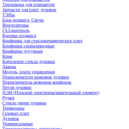
Тачскрины для планшетов
Запчасти для плит, духовок
ТЭНы
Блок розжига, Свечи
Вентиляторы
ГАЗ-контроль
Кнопки поджига
Конфорки для стеклокерамических плит
Конфорки спиралевидные
Конфорки чугунные
Кран
Крепление стекла духовки
Лампы
Модуль, плата управления
Переключатели режимов духовки
Переключатель режимов конфорок
Петля духовки
ПЭН (Плоский электронагревательный элемент)
Ручки
Стекло двери духовки
Термопары
Газовых плит
Духовок
Универсальные
Терморегуляторы, термостаты