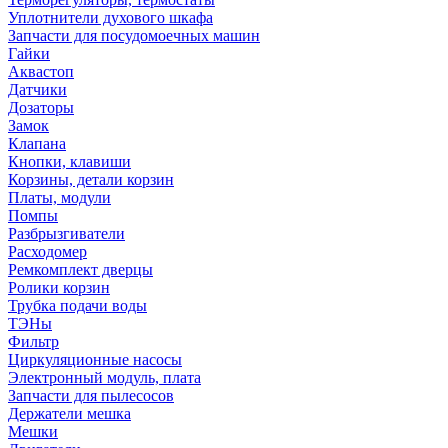
Уплотнители духового шкафа
Запчасти для посудомоечных машин
Гайки
Аквастоп
Датчики
Дозаторы
Замок
Клапана
Кнопки, клавиши
Корзины, детали корзин
Платы, модули
Помпы
Разбрызгиватели
Расходомер
Ремкомплект дверцы
Ролики корзин
Трубка подачи воды
ТЭНы
Фильтр
Циркуляционные насосы
Электронный модуль, плата
Запчасти для пылесосов
Держатели мешка
Мешки