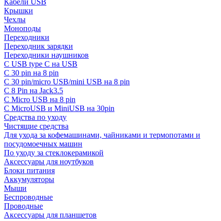
Кабели USB
Крышки
Чехлы
Моноподы
Переходники
Переходник зарядки
Переходники наушников
С USB type C на USB
С 30 pin на 8 pin
С 30 pin/micro USB/mini USB на 8 pin
С 8 Pin на Jack3.5
С Micro USB на 8 pin
С MicroUSB и MiniUSB на 30pin
Средства по уходу
Чистящие средства
Для ухода за кофемашинами, чайниками и термопотами и
посудомоечных машин
По уходу за стеклокерамикой
Аксессуары для ноутбуков
Блоки питания
Аккумуляторы
Мыши
Беспроводные
Проводные
Аксессуары для планшетов