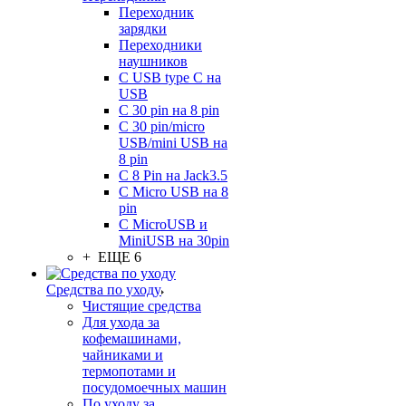
Переходник
зарядки
Переходники
наушников
С USB type C на
USB
С 30 pin на 8 pin
С 30 pin/micro
USB/mini USB на
8 pin
С 8 Pin на Jack3.5
С Micro USB на 8
pin
С MicroUSB и
MiniUSB на 30pin
+ ЕЩЕ 6
Средства по уходу
Чистящие средства
Для ухода за
кофемашинами,
чайниками и
термопотами и
посудомоечных машин
По уходу за