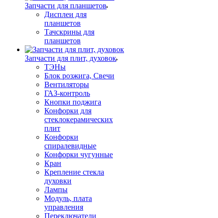
Запчасти для планшетов
Дисплеи для
планшетов
Тачскрины для
планшетов
Запчасти для плит, духовок
ТЭНы
Блок розжига, Свечи
Вентиляторы
ГАЗ-контроль
Кнопки поджига
Конфорки для
стеклокерамических
плит
Конфорки
спиралевидные
Конфорки чугунные
Кран
Крепление стекла
духовки
Лампы
Модуль, плата
управления
Переключатели