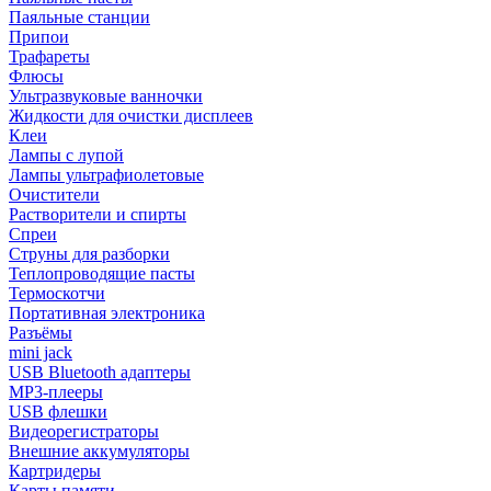
Паяльные станции
Припои
Трафареты
Флюсы
Ультразвуковые ванночки
Жидкости для очистки дисплеев
Клеи
Лампы с лупой
Лампы ультрафиолетовые
Очистители
Растворители и спирты
Спреи
Струны для разборки
Теплопроводящие пасты
Термоскотчи
Портативная электроника
Разъёмы
mini jack
USB Bluetooth адаптеры
MP3-плееры
USB флешки
Видеорегистраторы
Внешние аккумуляторы
Картридеры
Карты памяти