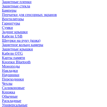
Защитные пленки
Защитные стекла
Бамперы
Перчатки для сенсорных экранов
Вентиляторы
Гарнитуры
Сумки
Задние крышки
Кабели USB
Шнурки на руку (кожа)
Защитное кольцо камеры
Защитные крышки
Кабели OTG
Карты памяти
Кнопки Bluetooth
Моноподы
Накладки
Наушники
Переходники
Чехлы
Силиконовые
Книжка
Обычные
Раскладные
Универсальные