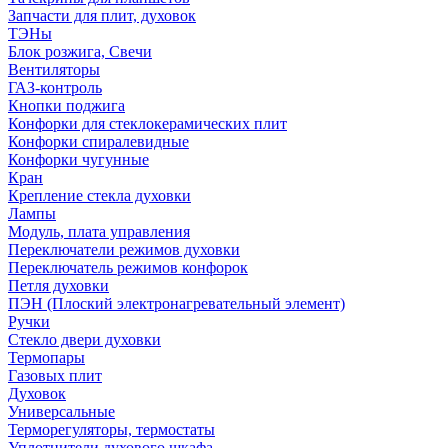
Запчасти для плит, духовок
ТЭНы
Блок розжига, Свечи
Вентиляторы
ГАЗ-контроль
Кнопки поджига
Конфорки для стеклокерамических плит
Конфорки спиралевидные
Конфорки чугунные
Кран
Крепление стекла духовки
Лампы
Модуль, плата управления
Переключатели режимов духовки
Переключатель режимов конфорок
Петля духовки
ПЭН (Плоский электронагревательный элемент)
Ручки
Стекло двери духовки
Термопары
Газовых плит
Духовок
Универсальные
Терморегуляторы, термостаты
Уплотнители духового шкафа