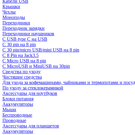
Кабели USB
Крышки
Чехлы
Моноподы
Переходники
Переходник зарядки
Переходники наушников
С USB type C на USB
С 30 pin на 8 pin
С 30 pin/micro USB/mini USB на 8 pin
С 8 Pin на Jack3.5
С Micro USB на 8 pin
С MicroUSB и MiniUSB на 30pin
Средства по уходу
Чистящие средства
Для ухода за кофемашинами, чайниками и термопотами и пос
По уходу за стеклокерамикой
Аксессуары для ноутбуков
Блоки питания
Аккумуляторы
Мыши
Беспроводные
Проводные
Аксессуары для планшетов
Аккумуляторы