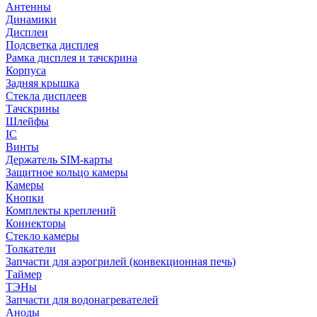
Антенны
Динамики
Дисплеи
Подсветка дисплея
Рамка дисплея и тачскрина
Корпуса
Задняя крышка
Стекла дисплеев
Тачскрины
Шлейфы
IC
Винты
Держатель SIM-карты
Защитное кольцо камеры
Камеры
Кнопки
Комплекты креплений
Коннекторы
Стекло камеры
Толкатели
Запчасти для аэрогрилей (конвекционная печь)
Таймер
ТЭНы
Запчасти для водонагревателей
Аноды