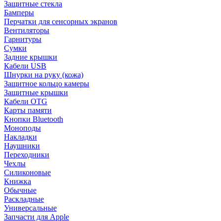
Защитные стекла
Бамперы
Перчатки для сенсорных экранов
Вентиляторы
Гарнитуры
Сумки
Задние крышки
Кабели USB
Шнурки на руку (кожа)
Защитное кольцо камеры
Защитные крышки
Кабели OTG
Карты памяти
Кнопки Bluetooth
Моноподы
Накладки
Наушники
Переходники
Чехлы
Силиконовые
Книжка
Обычные
Раскладные
Универсальные
Запчасти для Apple