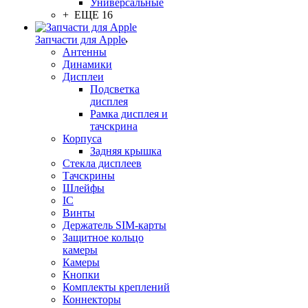
Универсальные
+ ЕЩЕ 16
Запчасти для Apple
Антенны
Динамики
Дисплеи
Подсветка
дисплея
Рамка дисплея и
тачскрина
Корпуса
Задняя крышка
Стекла дисплеев
Тачскрины
Шлейфы
IC
Винты
Держатель SIM-карты
Защитное кольцо
камеры
Камеры
Кнопки
Комплекты креплений
Коннекторы