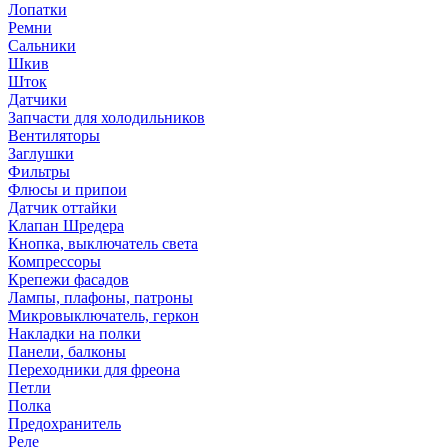
Лопатки
Ремни
Сальники
Шкив
Шток
Датчики
Запчасти для холодильников
Вентиляторы
Заглушки
Фильтры
Флюсы и припои
Датчик оттайки
Клапан Шредера
Кнопка, выключатель света
Компрессоры
Крепежи фасадов
Лампы, плафоны, патроны
Микровыключатель, геркон
Накладки на полки
Панели, балконы
Переходники для фреона
Петли
Полка
Предохранитель
Реле