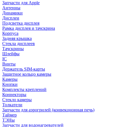
Запчасти для Apple
Антенны
Динамики
Дисплеи
Подсветка дисплея
Рамка дисплея и тачскрина
Корпуса
Задняя крышка
Стекла дисплеев
Тачскрины
Шлейфы
IC
Винты
Держатель SIM-карты
Защитное кольцо камеры
Камеры
Кнопки
Комплекты креплений
Коннекторы
Стекло камеры
Толкатели
Запчасти для аэрогрилей (конвекционная печь)
Таймер
ТЭНы
Запчасти для водонагревателей