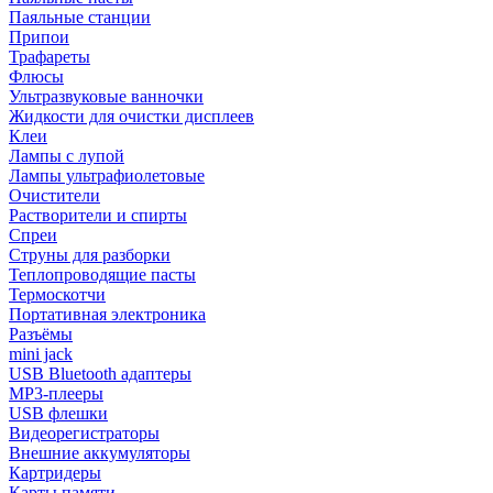
Паяльные станции
Припои
Трафареты
Флюсы
Ультразвуковые ванночки
Жидкости для очистки дисплеев
Клеи
Лампы с лупой
Лампы ультрафиолетовые
Очистители
Растворители и спирты
Спреи
Струны для разборки
Теплопроводящие пасты
Термоскотчи
Портативная электроника
Разъёмы
mini jack
USB Bluetooth адаптеры
MP3-плееры
USB флешки
Видеорегистраторы
Внешние аккумуляторы
Картридеры
Карты памяти