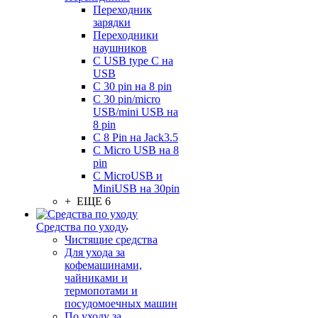
Переходник
зарядки
Переходники
наушников
С USB type C на
USB
С 30 pin на 8 pin
С 30 pin/micro
USB/mini USB на
8 pin
С 8 Pin на Jack3.5
С Micro USB на 8
pin
С MicroUSB и
MiniUSB на 30pin
+ ЕЩЕ 6
Средства по уходу
Чистящие средства
Для ухода за
кофемашинами,
чайниками и
термопотами и
посудомоечных машин
По уходу за