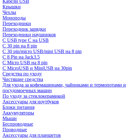
Кабели USB
Крышки
Чехлы
Моноподы
Переходники
Переходник зарядки
Переходники наушников
С USB type C на USB
С 30 pin на 8 pin
С 30 pin/micro USB/mini USB на 8 pin
С 8 Pin на Jack3.5
С Micro USB на 8 pin
С MicroUSB и MiniUSB на 30pin
Средства по уходу
Чистящие средства
Для ухода за кофемашинами, чайниками и термопотами и
посудомоечных машин
По уходу за стеклокерамикой
Аксессуары для ноутбуков
Блоки питания
Аккумуляторы
Мыши
Беспроводные
Проводные
Аксессуары для планшетов