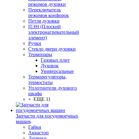
режимов духовки
Переключатель
режимов конфорок
Петля духовки
ПЭН (Плоский
электронагревательный
элемент)
Ручки
Стекло двери духовки
Термопары
Газовых плит
Духовок
Универсальные
Терморегуляторы,
термостаты
Уплотнители духового
шкафа
+ ЕЩЕ 11
Запчасти для посудомоечных
машин
Гайки
Аквастоп
Датчики