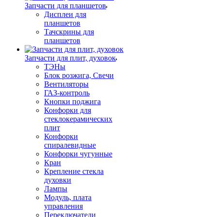
Запчасти для планшетов
Дисплеи для
планшетов
Тачскрины для
планшетов
Запчасти для плит, духовок
ТЭНы
Блок розжига, Свечи
Вентиляторы
ГАЗ-контроль
Кнопки поджига
Конфорки для
стеклокерамических
плит
Конфорки
спиралевидные
Конфорки чугунные
Кран
Крепление стекла
духовки
Лампы
Модуль, плата
управления
Переключатели