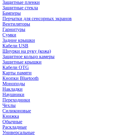
Защитные пленки
Защитные стекла
Бамперы
Перчатки для сенсорных экранов
Вентиляторы
Гарнитуры
Сумки
Задние крышки
Кабели USB
Шнурки на руку (кожа)
Защитное кольцо камеры
Защитные крышки
Кабели OTG
Карты памяти
Кнопки Bluetooth
Моноподы
Накладки
Наушники
Переходники
Чехлы
Силиконовые
Книжка
Обычные
Раскладные
Универсальные