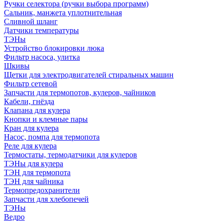
Ручки селектора (ручки выбора программ)
Сальник, манжета уплотнительная
Сливной шланг
Датчики температуры
ТЭНы
Устройство блокировки люка
Фильтр насоса, улитка
Шкивы
Щетки для электродвигателей стиральных машин
Фильтр сетевой
Запчасти для термопотов, кулеров, чайников
Кабели, гнёзда
Клапана для кулера
Кнопки и клемные пары
Кран для кулера
Насос, помпа для термопота
Реле для кулера
Термостаты, термодатчики для кулеров
ТЭНы для кулера
ТЭН для термопота
ТЭН для чайника
Термопредохранители
Запчасти для хлебопечей
ТЭНы
Ведро