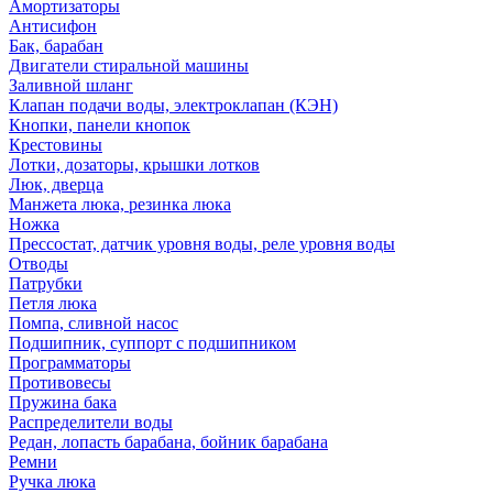
Амортизаторы
Антисифон
Бак, барабан
Двигатели стиральной машины
Заливной шланг
Клапан подачи воды, электроклапан (КЭН)
Кнопки, панели кнопок
Крестовины
Лотки, дозаторы, крышки лотков
Люк, дверца
Манжета люка, резинка люка
Ножка
Прессостат, датчик уровня воды, реле уровня воды
Отводы
Патрубки
Петля люка
Помпа, сливной насос
Подшипник, суппорт с подшипником
Программаторы
Противовесы
Пружина бака
Распределители воды
Редан, лопасть барабана, бойник барабана
Ремни
Ручка люка