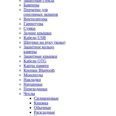
Защитные стекла
Бамперы
Перчатки для
сенсорных экранов
Вентиляторы
Гарнитуры
Сумки
Задние крышки
Кабели USB
Шнурки на руку (кожа)
Защитное кольцо
камеры
Защитные крышки
Кабели OTG
Карты памяти
Кнопки Bluetooth
Моноподы
Накладки
Наушники
Переходники
Чехлы
Силиконовые
Книжка
Обычные
Раскладные