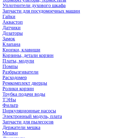
Уплотнители духового шкафа
Запчасти для посудомоечных машин
Гайки
Аквастоп
Датчики
Дозаторы
Замок
Клапана
Кнопки, клавиши
Корзины, детали корзин
Платы, модули
Помпы
Разбрызгиватели
Расходомер
Ремкомплект дверцы
Ролики корзин
Трубка подачи воды
ТЭНы
Фильтр
Циркуляционные насосы
Электронный модуль, плата
Запчасти для пылесосов
Держатели мешка
Мешки