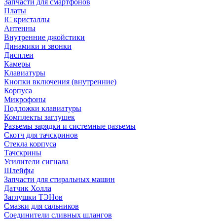
Запчасти для смартфонов
Платы
IC кристаллы
Антенны
Внутренние джойстики
Динамики и звонки
Дисплеи
Камеры
Клавиатуры
Кнопки включения (внутренние)
Корпуса
Микрофоны
Подложки клавиатуры
Комплекты заглушек
Разъемы зарядки и системные разъемы
Скотч для тачскринов
Стекла корпуса
Тачскрины
Усилители сигнала
Шлейфы
Запчасти для стиральных машин
Датчик Холла
Заглушки ТЭНов
Смазки для сальников
Соединители сливных шлангов