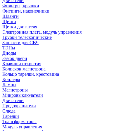
Двигатели
Фильтры, крышки
Фитинги, наконечники
Шланги
Щетки
Щетки двигателя
Электронная плата, модуль управления
Трубки телескопические
Запчасти для СВЧ
ТЭНы
Диоды
Замок двери
Клавиши открытия
Колпачок магнетрона
Кольцо тарелки, крестовина
Коплеры
Лампы
Магнетроны
Микровыключатели
Двигатели
Предохранители
Слюда
Тарелки
Трансформаторы
Модуль управления