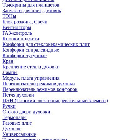
Тачскрины для планшетов
Запчасти для плит, духовок
ТЭНы
Блок розжига, Свечи
Вентиляторы
ГАЗ-контроль
Кнопки поджига
Конфорки для стеклокерамических плит
Конфорки спиралевидные
Конфорки чугунные
Кран
Крепление стекла духовки
Лампы
Модуль, плата управления
Переключатели режимов духовки
Переключатель режимов конфорок
Петля духовки
ПЭН (Плоский электронагревательный элемент)
Ручки
Стекло двери духовки
Термопары
Газовых плит
Духовок
Универсальные
Терморегуляторы, термостаты