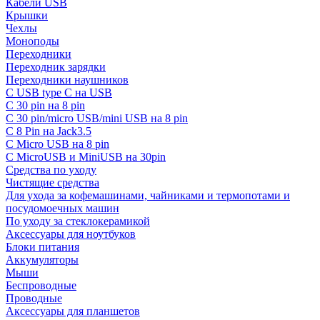
Кабели USB
Крышки
Чехлы
Моноподы
Переходники
Переходник зарядки
Переходники наушников
С USB type C на USB
С 30 pin на 8 pin
С 30 pin/micro USB/mini USB на 8 pin
С 8 Pin на Jack3.5
С Micro USB на 8 pin
С MicroUSB и MiniUSB на 30pin
Средства по уходу
Чистящие средства
Для ухода за кофемашинами, чайниками и термопотами и
посудомоечных машин
По уходу за стеклокерамикой
Аксессуары для ноутбуков
Блоки питания
Аккумуляторы
Мыши
Беспроводные
Проводные
Аксессуары для планшетов