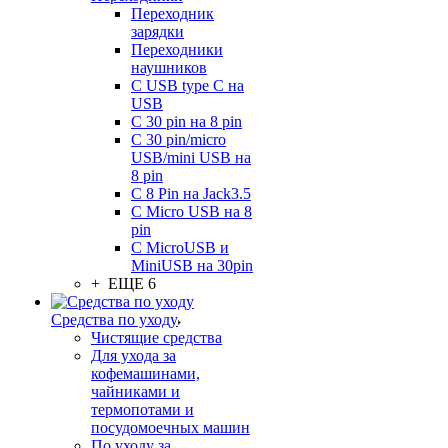
Переходник
зарядки
Переходники
наушников
С USB type C на
USB
С 30 pin на 8 pin
С 30 pin/micro
USB/mini USB на
8 pin
С 8 Pin на Jack3.5
С Micro USB на 8
pin
С MicroUSB и
MiniUSB на 30pin
+ ЕЩЕ 6
Средства по уходу
Чистящие средства
Для ухода за
кофемашинами,
чайниками и
термопотами и
посудомоечных машин
По уходу за