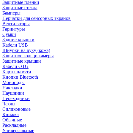
Защитные пленки
Защитные стекла
Бамперы
Перчатки для сенсорных экранов
Вентиляторы
Гарнитуры
Сумки
Задние крышки
Кабели USB
Шнурки на руку (кожа)
Защитное кольцо камеры
Защитные крышки
Кабели OTG
Карты памяти
Кнопки Bluetooth
Моноподы
Накладки
Наушники
Переходники
Чехлы
Силиконовые
Книжка
Обычные
Раскладные
Универсальные