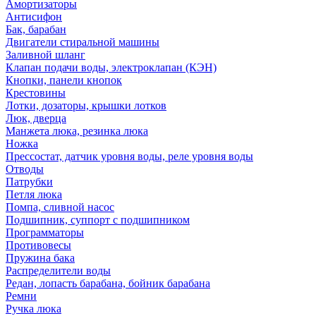
Амортизаторы
Антисифон
Бак, барабан
Двигатели стиральной машины
Заливной шланг
Клапан подачи воды, электроклапан (КЭН)
Кнопки, панели кнопок
Крестовины
Лотки, дозаторы, крышки лотков
Люк, дверца
Манжета люка, резинка люка
Ножка
Прессостат, датчик уровня воды, реле уровня воды
Отводы
Патрубки
Петля люка
Помпа, сливной насос
Подшипник, суппорт с подшипником
Программаторы
Противовесы
Пружина бака
Распределители воды
Редан, лопасть барабана, бойник барабана
Ремни
Ручка люка