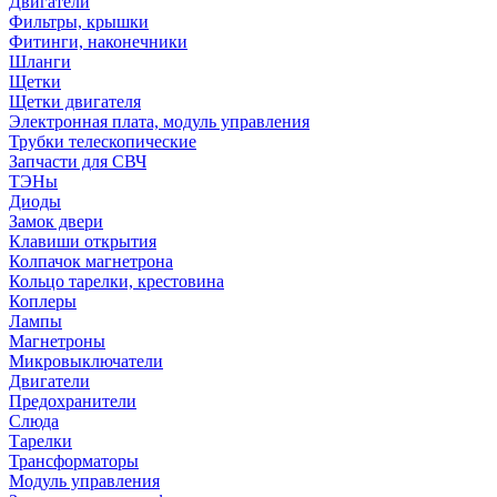
Двигатели
Фильтры, крышки
Фитинги, наконечники
Шланги
Щетки
Щетки двигателя
Электронная плата, модуль управления
Трубки телескопические
Запчасти для СВЧ
ТЭНы
Диоды
Замок двери
Клавиши открытия
Колпачок магнетрона
Кольцо тарелки, крестовина
Коплеры
Лампы
Магнетроны
Микровыключатели
Двигатели
Предохранители
Слюда
Тарелки
Трансформаторы
Модуль управления