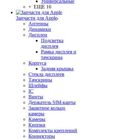
Универсальные
+ ЕЩЕ 16
Запчасти для Apple
Антенны
Динамики
Дисплеи
Подсветка
дисплея
Рамка дисплея и
тачскрина
Корпуса
Задняя крышка
Стекла дисплеев
Тачскрины
Шлейфы
IC
Винты
Держатель SIM-карты
Защитное кольцо
камеры
Камеры
Кнопки
Комплекты креплений
Коннекторы