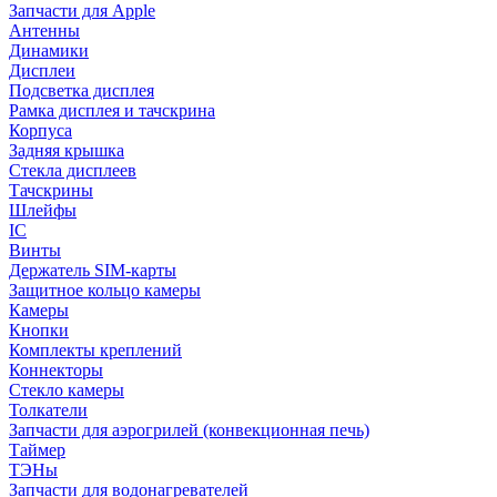
Запчасти для Apple
Антенны
Динамики
Дисплеи
Подсветка дисплея
Рамка дисплея и тачскрина
Корпуса
Задняя крышка
Стекла дисплеев
Тачскрины
Шлейфы
IC
Винты
Держатель SIM-карты
Защитное кольцо камеры
Камеры
Кнопки
Комплекты креплений
Коннекторы
Стекло камеры
Толкатели
Запчасти для аэрогрилей (конвекционная печь)
Таймер
ТЭНы
Запчасти для водонагревателей