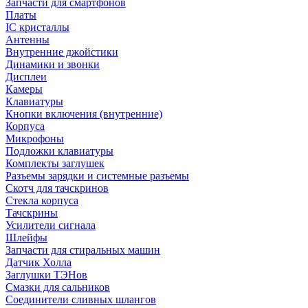
Запчасти для смартфонов
Платы
IC кристаллы
Антенны
Внутренние джойстики
Динамики и звонки
Дисплеи
Камеры
Клавиатуры
Кнопки включения (внутренние)
Корпуса
Микрофоны
Подложки клавиатуры
Комплекты заглушек
Разъемы зарядки и системные разъемы
Скотч для тачскринов
Стекла корпуса
Тачскрины
Усилители сигнала
Шлейфы
Запчасти для стиральных машин
Датчик Холла
Заглушки ТЭНов
Смазки для сальников
Соединители сливных шлангов