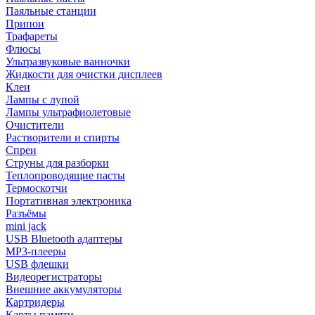
Паяльные станции
Припои
Трафареты
Флюсы
Ультразвуковые ванночки
Жидкости для очистки дисплеев
Клеи
Лампы с лупой
Лампы ультрафиолетовые
Очистители
Растворители и спирты
Спреи
Струны для разборки
Теплопроводящие пасты
Термоскотчи
Портативная электроника
Разъёмы
mini jack
USB Bluetooth адаптеры
MP3-плееры
USB флешки
Видеорегистраторы
Внешние аккумуляторы
Картридеры
Карты памяти