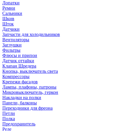
Лопатки
Ремни
Сальники
Шкив
Шток
Датчики
Запчасти для холодильников
Вентиляторы
Заглушки
Фильтры
Флюсы и припои
Датчик оттайки
Клапан Шредера
Кнопка, выключатель света
Компрессоры
Крепежи фасадов
Лампы, плафоны, патроны
Микровыключатель, геркон
Накладки на полки
Панели, балконы
Переходники для фреона
Петли
Полка
Предохранитель
Реле