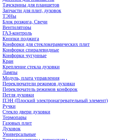
Тачскрины для планшетов
Запчасти для плит, духовок
ТЭНы
Блок розжига, Свечи
Вентиляторы
ГАЗ-контроль
Кнопки поджига
Конфорки для стеклокерамических плит
Конфорки спиралевидные
Конфорки чугунные
Кран
Крепление стекла духовки
Лампы
Модуль, плата управления
Переключатели режимов духовки
Переключатель режимов конфорок
Петля духовки
ПЭН (Плоский электронагревательный элемент)
Ручки
Стекло двери духовки
Термопары
Газовых плит
Духовок
Универсальные
Терморегуляторы, термостаты