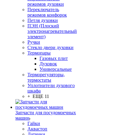
режимов духовки
Переключатель
режимов конфорок
Петля духовки
ПЭН (Плоский
электронагревательный
элемент)
Ручки
Стекло двери духовки
Термопары
Газовых плит
Духовок
Универсальные
Терморегуляторы,
термостаты
Уплотнители духового
шкафа
+ ЕЩЕ 11
Запчасти для посудомоечных
машин
Гайки
Аквастоп
Датчики