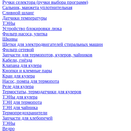
Ручки селектора (ручки выбора программ)
Сальник, манжета уплотнительная
Сливной шланг
Датчики температуры
ТЭНы
Устройство блокировки люка
Фильтр насоса, улитка
Шкивы
Щетки для электродвигателей стиральных машин
Фильтр сетевой
Запчасти для термопотов, кулеров, чайников
Кабели, гнёзда
Клапана для кулера
Кнопки и клемные пары
Кран для кулера
Насос, помпа для термопота
Реле для кулера
Термостаты, термодатчики для кулеров
ТЭНы для кулера
ТЭН для термопота
ТЭН для чайника
Термопредохранители
Запчасти для хлебопечей
ТЭНы
Ведро