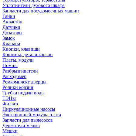
Уплотнители духового шкафа
Запчасти для посудомоечных машин
Гайки
Аквастоп
Датчики
Дозаторы
Замок
Клапана
Кнопки, клавиши
Корзины, детали корзин
Платы, модули
Помпы
Разбрызгиватели
Расходомер
Ремкомплект дверцы
Ролики корзин
Трубка подачи воды
ТЭНы
Фильтр
Циркуляционные насосы
Электронный модуль, плата
Запчасти для пылесосов
Держатели мешка
Мешки