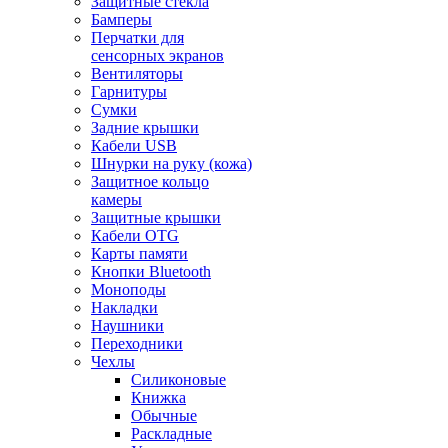
Защитные стекла
Бамперы
Перчатки для
сенсорных экранов
Вентиляторы
Гарнитуры
Сумки
Задние крышки
Кабели USB
Шнурки на руку (кожа)
Защитное кольцо
камеры
Защитные крышки
Кабели OTG
Карты памяти
Кнопки Bluetooth
Моноподы
Накладки
Наушники
Переходники
Чехлы
Силиконовые
Книжка
Обычные
Раскладные