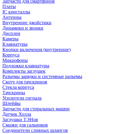
Запчасти для смартфонов
Платы
IC кристаллы
Антенны
Внутренние джойстики
Динамики и звонки
Дисплеи
Камеры
Клавиатуры
Кнопки включения (внутренние)
Корпуса
Микрофоны
Подложки клавиатуры
Комплекты заглушек
Разъемы зарядки и системные разъемы
Скотч для тачскринов
Стекла корпуса
Тачскрины
Усилители сигнала
Шлейфы
Запчасти для стиральных машин
Датчик Холла
Заглушки ТЭНов
Смазки для сальников
Соединители сливных шлангов