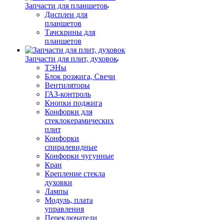
Запчасти для планшетов
Дисплеи для
планшетов
Тачскрины для
планшетов
Запчасти для плит, духовок
ТЭНы
Блок розжига, Свечи
Вентиляторы
ГАЗ-контроль
Кнопки поджига
Конфорки для
стеклокерамических
плит
Конфорки
спиралевидные
Конфорки чугунные
Кран
Крепление стекла
духовки
Лампы
Модуль, плата
управления
Переключатели