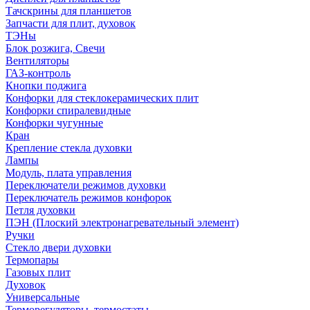
Тачскрины для планшетов
Запчасти для плит, духовок
ТЭНы
Блок розжига, Свечи
Вентиляторы
ГАЗ-контроль
Кнопки поджига
Конфорки для стеклокерамических плит
Конфорки спиралевидные
Конфорки чугунные
Кран
Крепление стекла духовки
Лампы
Модуль, плата управления
Переключатели режимов духовки
Переключатель режимов конфорок
Петля духовки
ПЭН (Плоский электронагревательный элемент)
Ручки
Стекло двери духовки
Термопары
Газовых плит
Духовок
Универсальные
Терморегуляторы, термостаты