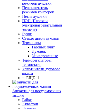
режимов духовки
Переключатель
режимов конфорок
Петля духовки
ПЭН (Плоский
электронагревательный
элемент)
Ручки
Стекло двери духовки
Термопары
Газовых плит
Духовок
Универсальные
Терморегуляторы,
термостаты
Уплотнители духового
шкафа
+ ЕЩЕ 11
Запчасти для посудомоечных
машин
Гайки
Аквастоп
Датчики