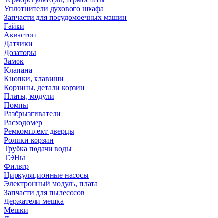
Уплотнители духового шкафа
Запчасти для посудомоечных машин
Гайки
Аквастоп
Датчики
Дозаторы
Замок
Клапана
Кнопки, клавиши
Корзины, детали корзин
Платы, модули
Помпы
Разбрызгиватели
Расходомер
Ремкомплект дверцы
Ролики корзин
Трубка подачи воды
ТЭНы
Фильтр
Циркуляционные насосы
Электронный модуль, плата
Запчасти для пылесосов
Держатели мешка
Мешки