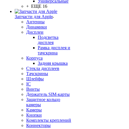
Универсальные
+ ЕЩЕ 16
Запчасти для Apple
Антенны
Динамики
Дисплеи
Подсветка
дисплея
Рамка дисплея и
тачскрина
Корпуса
Задняя крышка
Стекла дисплеев
Тачскрины
Шлейфы
IC
Винты
Держатель SIM-карты
Защитное кольцо
камеры
Камеры
Кнопки
Комплекты креплений
Коннекторы