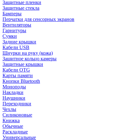
Защитные пленки
Защитные стекла
Бамперы
Перчатки для сенсорных экранов
Вентиляторы
Гарнитуры
Сумки
Задние крышки
Кабели USB
Шнурки на руку (кожа)
Защитное кольцо камеры
Защитные крышки
Кабели OTG
Карты памяти
Кнопки Bluetooth
Моноподы
Накладки
Наушники
Переходники
Чехлы
Силиконовые
Книжка
Обычные
Раскладные
Универсальные