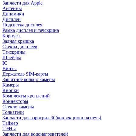
Запчасти для Apple
Антенны
Динамики
Дисплеи
Подсветка дисплея
Рамка дисплея и тачскрина
Корпуса
Задняя крышка
Стекла дисплеев
Тачскрины
Шлейфы
IC
Винты
Держатель SIM-карты
Защитное кольцо камеры
Камеры
Кнопки
Комплекты креплений
Коннекторы
Стекло камеры
Толкатели
Запчасти для аэрогрилей (конвекционная печь)
Таймер
ТЭНы
Запчасти для водонагревателей