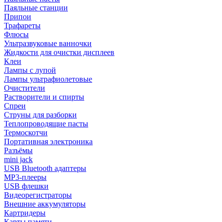
Паяльные станции
Припои
Трафареты
Флюсы
Ультразвуковые ванночки
Жидкости для очистки дисплеев
Клеи
Лампы с лупой
Лампы ультрафиолетовые
Очистители
Растворители и спирты
Спреи
Струны для разборки
Теплопроводящие пасты
Термоскотчи
Портативная электроника
Разъёмы
mini jack
USB Bluetooth адаптеры
MP3-плееры
USB флешки
Видеорегистраторы
Внешние аккумуляторы
Картридеры
Карты памяти