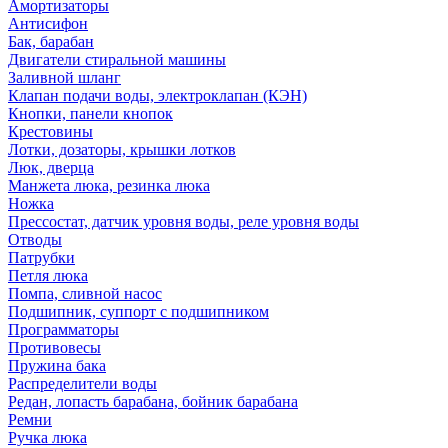
Амортизаторы
Антисифон
Бак, барабан
Двигатели стиральной машины
Заливной шланг
Клапан подачи воды, электроклапан (КЭН)
Кнопки, панели кнопок
Крестовины
Лотки, дозаторы, крышки лотков
Люк, дверца
Манжета люка, резинка люка
Ножка
Прессостат, датчик уровня воды, реле уровня воды
Отводы
Патрубки
Петля люка
Помпа, сливной насос
Подшипник, суппорт с подшипником
Программаторы
Противовесы
Пружина бака
Распределители воды
Редан, лопасть барабана, бойник барабана
Ремни
Ручка люка