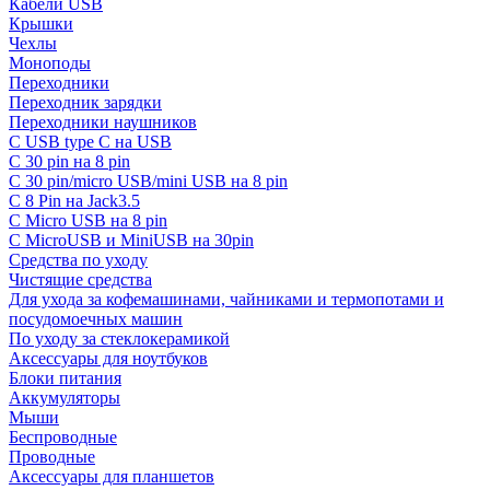
Кабели USB
Крышки
Чехлы
Моноподы
Переходники
Переходник зарядки
Переходники наушников
С USB type C на USB
С 30 pin на 8 pin
С 30 pin/micro USB/mini USB на 8 pin
С 8 Pin на Jack3.5
С Micro USB на 8 pin
С MicroUSB и MiniUSB на 30pin
Средства по уходу
Чистящие средства
Для ухода за кофемашинами, чайниками и термопотами и
посудомоечных машин
По уходу за стеклокерамикой
Аксессуары для ноутбуков
Блоки питания
Аккумуляторы
Мыши
Беспроводные
Проводные
Аксессуары для планшетов