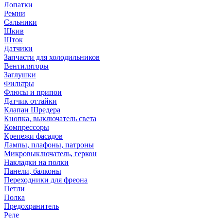
Лопатки
Ремни
Сальники
Шкив
Шток
Датчики
Запчасти для холодильников
Вентиляторы
Заглушки
Фильтры
Флюсы и припои
Датчик оттайки
Клапан Шредера
Кнопка, выключатель света
Компрессоры
Крепежи фасадов
Лампы, плафоны, патроны
Микровыключатель, геркон
Накладки на полки
Панели, балконы
Переходники для фреона
Петли
Полка
Предохранитель
Реле