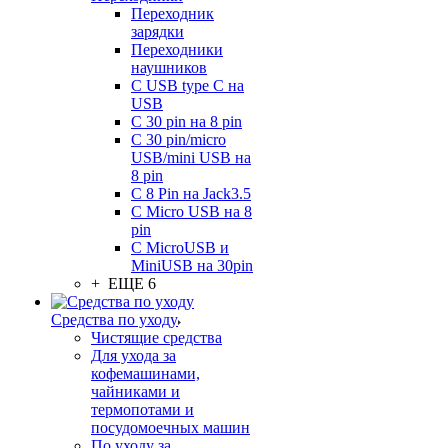
Переходник
зарядки
Переходники
наушников
С USB type C на
USB
С 30 pin на 8 pin
С 30 pin/micro
USB/mini USB на
8 pin
С 8 Pin на Jack3.5
С Micro USB на 8
pin
С MicroUSB и
MiniUSB на 30pin
+ ЕЩЕ 6
Средства по уходу
Чистящие средства
Для ухода за
кофемашинами,
чайниками и
термопотами и
посудомоечных машин
По уходу за