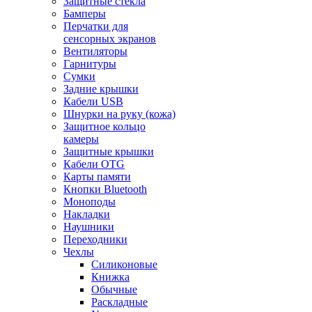
Защитные стекла
Бамперы
Перчатки для
сенсорных экранов
Вентиляторы
Гарнитуры
Сумки
Задние крышки
Кабели USB
Шнурки на руку (кожа)
Защитное кольцо
камеры
Защитные крышки
Кабели OTG
Карты памяти
Кнопки Bluetooth
Моноподы
Накладки
Наушники
Переходники
Чехлы
Силиконовые
Книжка
Обычные
Раскладные