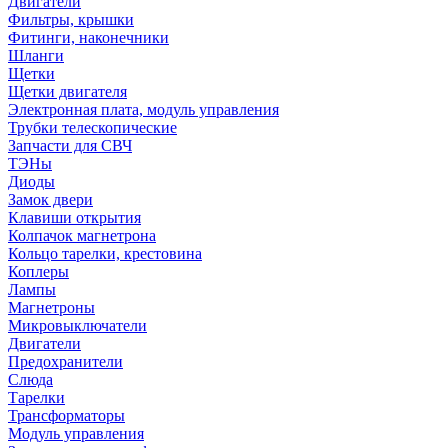
Двигатели
Фильтры, крышки
Фитинги, наконечники
Шланги
Щетки
Щетки двигателя
Электронная плата, модуль управления
Трубки телескопические
Запчасти для СВЧ
ТЭНы
Диоды
Замок двери
Клавиши открытия
Колпачок магнетрона
Кольцо тарелки, крестовина
Коплеры
Лампы
Магнетроны
Микровыключатели
Двигатели
Предохранители
Слюда
Тарелки
Трансформаторы
Модуль управления