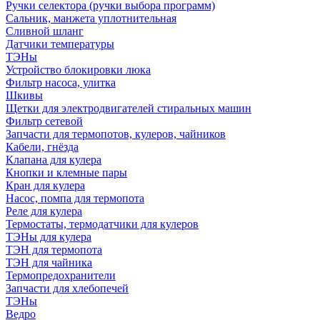
Ручки селектора (ручки выбора программ)
Сальник, манжета уплотнительная
Сливной шланг
Датчики температуры
ТЭНы
Устройство блокировки люка
Фильтр насоса, улитка
Шкивы
Щетки для электродвигателей стиральных машин
Фильтр сетевой
Запчасти для термопотов, кулеров, чайников
Кабели, гнёзда
Клапана для кулера
Кнопки и клемные пары
Кран для кулера
Насос, помпа для термопота
Реле для кулера
Термостаты, термодатчики для кулеров
ТЭНы для кулера
ТЭН для термопота
ТЭН для чайника
Термопредохранители
Запчасти для хлебопечей
ТЭНы
Ведро